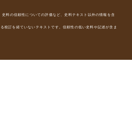
、史料の信頼性についての評価など、史料テキスト以外の情報を含
よる校訂を経ていないテキストです。信頼性の低い史料や記述が含ま
彦）