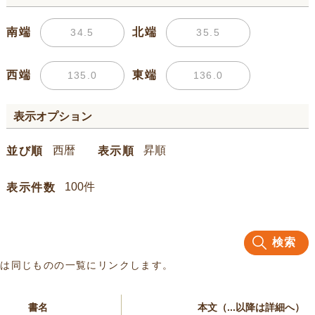
南端
北端
西端
東端
表示オプション
並び順
表示順
表示件数
検索
名は同じものの一覧にリンクします。
書名
本文（...以降は詳細へ）