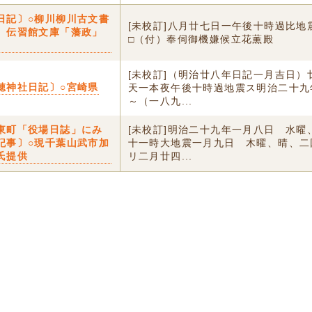
日記〕○柳川柳川古文書
[未校訂]八月廿七日一午後十時過比地
、伝習館文庫「藩政」
□（付）奉伺御機嫌候立花薫殿
[未校訂]（明治廿八年日記一月吉日）
穂神社日記〕○宮崎県
天一本夜午後十時過地震ス明治二十九
～（一八九...
東町「役場日誌」にみ
[未校訂]明治二十九年一月八日 水曜
記事〕○現千葉山武市加
十一時大地震一月九日 木曜、晴、二
氏提供
リ二月廿四...