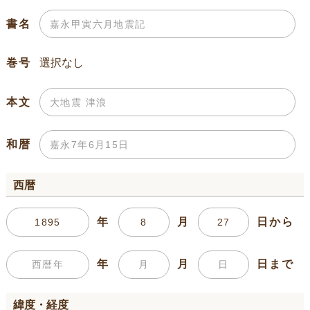
書名
巻号
本文
和暦
西暦
年
月
日から
年
月
日まで
緯度・経度