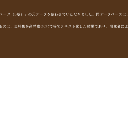
タベース（β版）』
の元データを使わせていただきました。同データベースは
るものは、史料集を高精度OCRで等でテキスト化した結果であり、研究者に
は，以下のプロジェクトの支援を受けました。
学省）
」（文部科学省）
」（文部科学省）
ロジェクトの成果を利用しました。
省委託研究事業、研究代表者 佐竹健治）
部科学省委託研究事業、研究代表者 佐竹健治）
ステムの開発 」（科研費基盤研究(B)18310124、研究代表者 石橋克