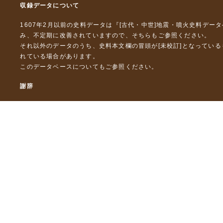
収録データについて
1607年2月以前の史料データは『
[古代・中世]地震・噴火史料デー
み、不定期に改善されていますので、
そちら
もご参照ください。
それ以外のデータのうち、史料本文欄の冒頭が[未校訂]となってい
れている場合があります。
このデータベースについて
もご参照ください。
謝辞
本データベースおよび格納しているテキストデータの一部の作成に
「災害の軽減に貢献するための地震火山観測研究計画」（文部科
「災害の軽減に貢献するための地震火山観測研究計画（第２次）
「災害の軽減に貢献するための地震火山観測研究計画（第３次）
東京大学デジタルアーカイブズ構築事業
本データベースに格納しているテキストデータの一部は，以下のプ
「ひずみ集中帯の重点的調査観測・研究プロジェクト」（文部科学
「都市の脆弱性が引き起こす激甚災害の軽減化プロジェクト」（文
「古代・中世の地震史料の校訂・データベース化と共有型拡張・活用シ