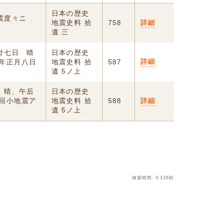
日本の歴史
震度々ニ
地震史料 拾
758
詳細
遺 三
廿七日 晴
日本の歴史
詳細
年正月八日
地震史料 拾
587
遺 5ノ上
、晴、午后
日本の歴史
回小地震ア
地震史料 拾
588
詳細
遺 5ノ上
検索時間: 0.126秒