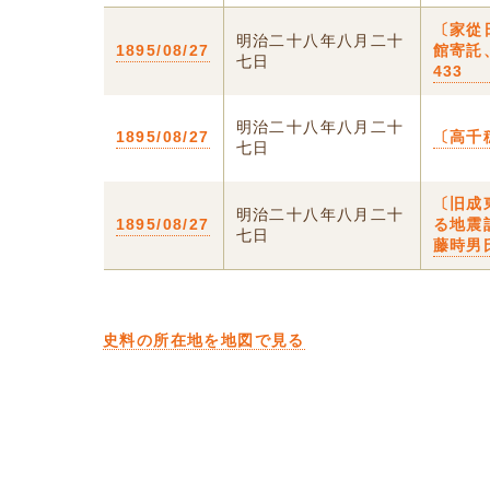
〔家從
明治二十八年八月二十
1895/08/27
館寄託
七日
433
明治二十八年八月二十
1895/08/27
〔高千
七日
〔旧成
明治二十八年八月二十
1895/08/27
る地震
七日
藤時男
史料の所在地を地図で見る