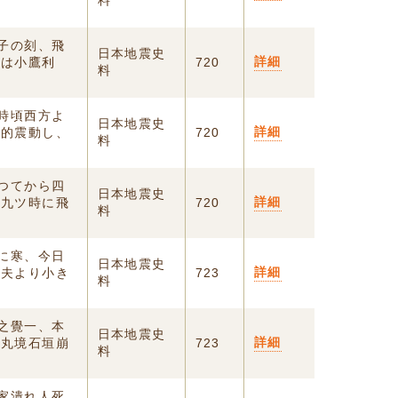
料
夜子の刻、飛
日本地震史
詳細
ては小鷹利
720
料
一時頃西方よ
日本地震史
詳細
續的震動し、
720
料
あつてから四
日本地震史
詳細
夜九ツ時に飛
720
料
大に寒、今日
日本地震史
詳細
。夫より小き
723
料
所之覺一、本
日本地震史
詳細
二丸境石垣崩
723
料
村家潰れ人死