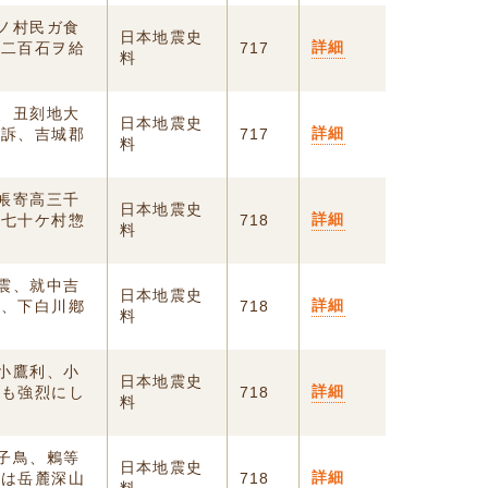
後ノ村民ガ食
日本地震史
詳細
千二百石ヲ給
717
料
暁、丑刻地大
日本地震史
詳細
愁訴、吉城郡
717
料
限帳寄高三千
日本地震史
詳細
郡七十ケ村惣
718
料
地震、就中吉
日本地震史
詳細
て、下白川鄕
718
料
郡小鷹利、小
日本地震史
詳細
最も強烈にし
718
料
獦子鳥、鶫等
日本地震史
詳細
秋は岳麓深山
718