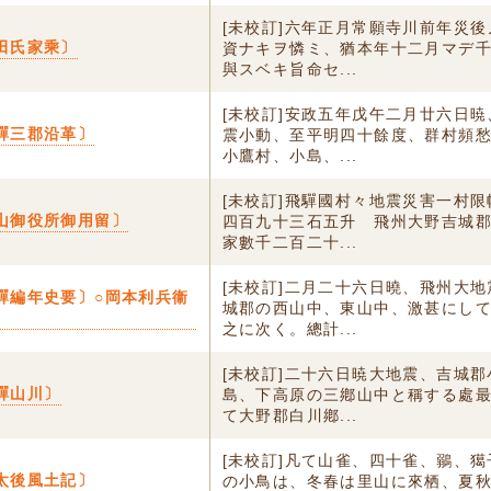
[未校訂]六年正月常願寺川前年災
田氏家乘〕
資ナキヲ憐ミ、猶本年十二月マデ
與スベキ旨命セ...
[未校訂]安政五年戊午二月廿六日
驒三郡沿革〕
震小動、至平明四十餘度、群村頻
小鷹村、小島、...
[未校訂]飛驒國村々地震災害一村
山御役所御用留〕
四百九十三石五升 飛州大野吉城
家數千二百二十...
[未校訂]二月二十六日曉、飛州大
驒編年史要〕○岡本利兵衞
城郡の西山中、東山中、激甚にし
之に次く。總計...
[未校訂]二十六日暁大地震、吉城
驒山川〕
島、下高原の三鄕山中と稱する處
て大野郡白川鄕...
[未校訂]凡て山雀、四十雀、鶸、
太後風土記〕
の小鳥は、冬春は里山に來栖、夏