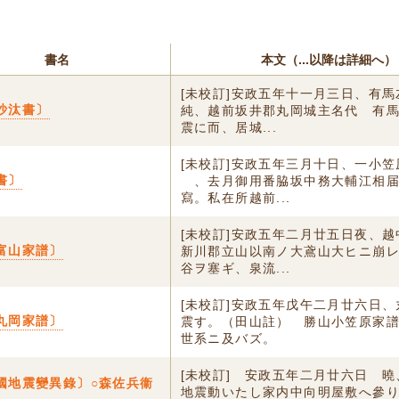
書名
本文（...以降は詳細へ）
[未校訂]安政五年十一月三日、有馬
沙汰書〕
純、越前坂井郡丸岡城主名代 有
震に而、居城...
[未校訂]安政五年三月十日、一小
書〕
ゟ、去月御用番脇坂中務大輔江相
寫。私在所越前...
[未校訂]安政五年二月廿五日夜、
富山家譜〕
新川郡立山以南ノ大鳶山大ヒニ崩
谷ヲ塞ギ、泉流...
[未校訂]安政五年戊午二月廿六日
丸岡家譜〕
震す。（田山註） 勝山小笠原家
世系ニ及バズ。
[未校訂] 安政五年二月廿六日 
國地震變異錄〕○森佐兵衞
地震動いたし家内中向明屋敷へ參