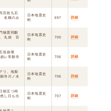
料
高四百拾九石
日本地震史
詳細
軒 名稱のみ
697
料
衞門物置同斷
日本地震史
詳細
一、丸崩 百
700
料
中石垣崩壞
日本地震史
詳細
山崩レ常願寺
706
料
震アリ、地裂
日本地震史
詳細
常願寺川ノ水
706
料
五日朝五つ時
日本地震史
詳細
。然し日も出
707
料
ノ大地震ニ