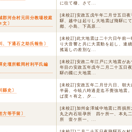
に往て棲、さて...
[未校訂]安政五戊午年二月廿五日
城郡河合村元田分教場校庭
驒、越中は起りし大地震ぱ飛驒に
々文〕
鄕、小島、下高原...
[未校訂]此大地震は二十六日午前
川、下通石之助氏報告〕
り大音響と共に大震動を起し、連
搖返しの差別な...
[未校訂]安政二年江戸に大地震が
驒史壇所載岡村利平氏編
年目の安政五年戊午二月二十五日
驒の國に大地震...
[未校訂]安政五年二月廿六日、朝
川縣史〕
半曇、今暁八時過是迄不覺強地震
ぱ度々有之、夕...
[未校訂]加州金澤城中地震に而損
老方等手留〕
丸之内石垣孕所 四ケ所一、本丸
所 壹ケ所一、...
[未校訂]二月二十五日夜飛驒百ケ