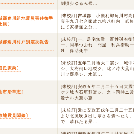
刻頃少ゆるみ候...
[未校訂]吉城郡 小鷹利鄕角川村
城郡角川組地震災害幷御手
壹斗九升七合家數九拾八軒内 貳
上帳〕
にて家構無之分...
[未校訂]一、居宅無難 百姓孫右
城郡角川村戸別震災報告
一、同半つぶれ 門屋 利兵衞助
姓 孫助死牛 ...
[未校訂]五年二月地大ニ震シ、城
田氏家乘〕
シ、大樹倒レ地裂ク。此ノ時大鳶
川ヲ壅塞シ、水流...
[未校訂]安政五年二月二十五日大
山市沿革志〕
ケテ城内石垣頽墮シ、之ト同時ニ
源ナル大鳶小鳶...
[未校訂]爰に安政五戊午二月二十
政地震見聞錄〕
より北風吹き出し寒さを覺へたり
でゝ晴れたる景...
[未校訂]安政五年戊午二月廿五日