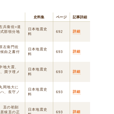
史料集
ページ
記事詳細
左兵衞佐○道
日本地震史
詳細
馬式部領分地
692
料
笠原左衞門佐
日本地震史
詳細
届候由之書付
693
料
越中地大震、
日本地震史
詳細
レ、澗ヲ埋メ
693
料
、丸岡地大に
日本地震史
詳細
譜ハ、長守ノ
693
料
曉、丑の初刻
日本地震史
詳細
り居候丑の正
693