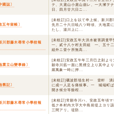
中國誌〕
テ、大鳶山小鳶山崩レ、一大瀦ヲ
日、四月廿六日ニ...
[未校訂]口上を以て申上候。新川
政五年留帳〕
先月二十六日暁八ツ時頃、大地震
たし、湯川上に...
[未校訂]安政五年大洪水被害調査
新川郡藤木尋常小學校報
一、貳十八ケ村太田組 一、五十
組外ニ壹ケ所無高...
[未校訂]安政五午年三月巳之刻よ
地震立山變事錄〕
願寺川筋一面に黑煙立上り其中よ
羅萬象一時に押...
[未校訂]礪波郡埴生村一 壹軒 
池舊記〕
に成一人足を痛候事。一 城端町
開き候分等餘程...
[未校訂]常願寺川ハ、安政五年頃
新川郡藤木尋常小學校報
低ク本村内大字大中島前堤上ヨリ
三間アリ。堤防...