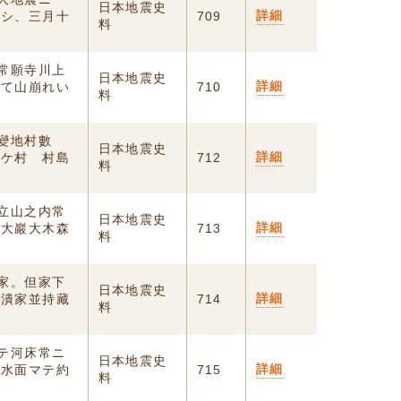
日本地震史
詳細
ナシ、三月十
709
料
郡常願寺川上
日本地震史
詳細
にて山崩れい
710
料
甲變地村數
日本地震史
詳細
二ケ村 村島
712
料
り立山之内常
日本地震史
詳細
り大巖大木森
713
料
潰家。但家下
日本地震史
詳細
ぱ潰家並持藏
714
料
マテ河床常ニ
日本地震史
詳細
該水面マテ約
715
料