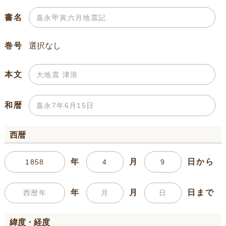
書名
巻号
本文
和暦
西暦
年
月
日から
年
月
日まで
緯度・経度