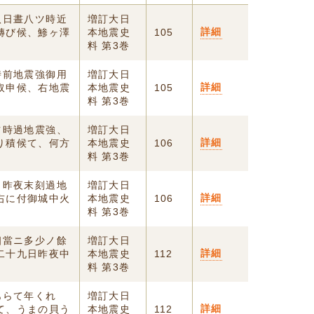
八日晝八ツ時近
増訂大日
詳細
轉び候、鯵ヶ澤
本地震史
105
料 第3巻
時前地震強御用
増訂大日
詳細
取申候、右地震
本地震史
105
料 第3巻
ツ時過地震強、
増訂大日
詳細
り積候て、何方
本地震史
106
料 第3巻
、昨夜末刻過地
増訂大日
詳細
右に付御城中火
本地震史
106
料 第3巻
相當ニ多少ノ餘
増訂大日
詳細
二十九日昨夜中
本地震史
112
料 第3巻
あらて年くれ
増訂大日
詳細
て、うまの貝う
本地震史
112