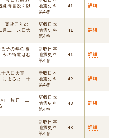
日一今日八時過
新収日本
詳細
機嫌御書役を以
地震史料
41
第4巻
5 寛政四年の
新収日本
詳細
二月二十八日大
地震史料
41
第4巻
去る子の年の地
新収日本
詳細
、今の街道はむ
地震史料
41
第4巻
二十八日大震
新収日本
詳細
」によると「十
地震史料
42
第4巻
新収日本
三軒 舞戸一二
詳細
地震史料
43
る
第4巻
新収日本
詳細
地震史料
43
第4巻