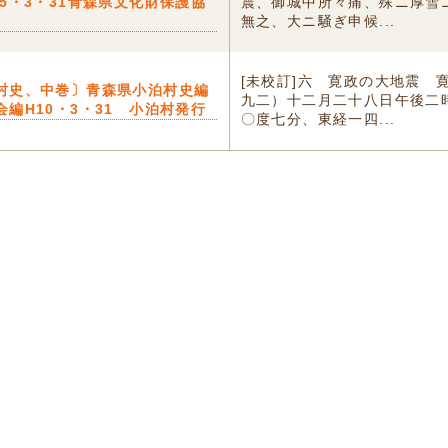
15・3・31青森県文化財保護協
震、御城中所々痛、殊ニ厚雪
無之、大ニ騒ぎ申候...
[未校訂]六 寛政の大地震 
村史、中巻〕青森県小泊村史編
九二）十二月二十八日午後二
会編H10・3・31 小泊村発行
〇度七分、東経一四...