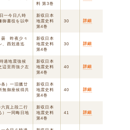
料 第3巻
八日一今日八時
新収日本
詳細
嫌御書役を以申
地震史料
30
第4巻
 曇 昨夜少々
新収日本
詳細
シ、酉剋過迄
地震史料
30
第4巻
ツ時過地震強候
新収日本
詳細
之辺至而強ク左
地震史料
40
第4巻
の条）一旧臘廿
新収日本
詳細
所無御座候得共
地震史料
40
第4巻
〇六頁上段二行
新収日本
詳細
る）一同晦日地
地震史料
41
第4巻