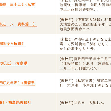
[未校訂]寛政四年十二月廿八
祕鑑 三十五〕○弘前
地震強、御家老・御用人伺御
申上之両組頭并御留...
[未校訂]（伊東家大雑録）34
市史 八 資料篇二〕
大地震のこと寛政四壬子年十
地震別而青森ニハ...
[未校訂]深浦街道干潟となる
俗説後々拾遺〕
震にて深浦街道干潟になりて
かしの海中なりと云...
[未校訂]寛政四壬子年十二月
沢町史〕○青森県
（津軽秘鑑）とあり「遠眼鏡
二月二十八日暖気にて...
[未校訂]（私家文書）潰家二
沢町史年表〕○青森県
軒 大戸瀬 小戸瀬干潟とな
帳〕○福島県矢祭町
[未校訂]廿八日 大地しん