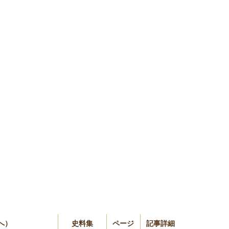
へ）
史料集
ページ
記事詳細