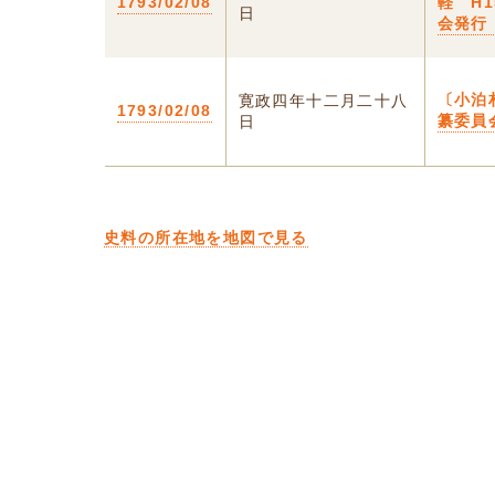
1793/02/08
軽 H
日
会発行
〔小泊
寛政四年十二月二十八
1793/02/08
纂委員
日
史料の所在地を地図で見る