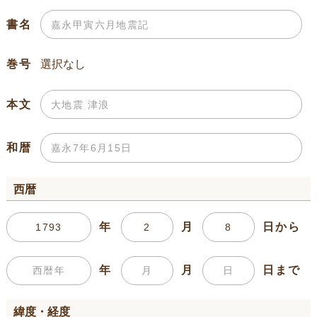
書名
巻号
本文
和暦
西暦
年
月
日から
年
月
日まで
緯度・経度