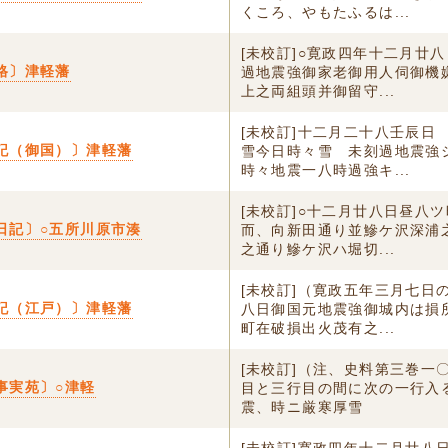
くころ、やもたふるは...
[未校訂]○寛政四年十二月廿
格〕津軽藩
過地震強御家老御用人伺御機
上之両組頭并御留守...
[未校訂]十二月二十八壬辰日
記（御国）〕津軽藩
雪今日時々雪 未刻過地震強
時々地震一八時過強キ...
[未校訂]○十二月廿八日昼八
日記〕○五所川原市湊
而、向新田通り並鰺ケ沢深浦
之通り鰺ケ沢ハ堀切...
[未校訂]（寛政五年三月七日
記（江戸）〕津軽藩
八日御国元地震強御城内は損
町在破損出火茂有之...
[未校訂]（注、史料第三巻一
事実苑〕○津軽
目と三行目の間に次の一行入
震、時ニ厳寒厚雪