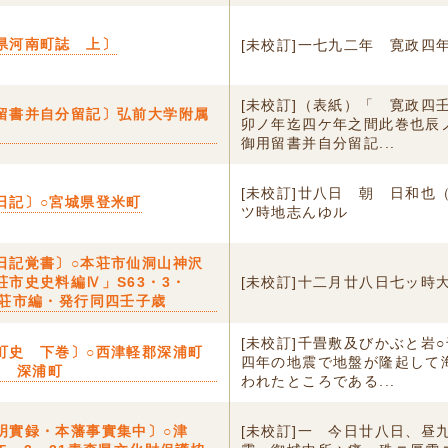
県河南町誌 上〕
[未校訂]一七九二年 寛政四
[未校訂]（表紙）「 寛政四
留書并自分留記〕弘前大学附属
卯ノ年迄四ケ年之間此巻也辰
御用留書并自分留記...
[未校訂]廿八日 朝ゟ日和也
日記〕○宮城県登米町
ツ時地志んゆル
日記覚書〕○本荘市仙洞山神沢
荘市史史料編Ⅳ」S63・3・
[未校訂]十二月廿八日七ッ時
本荘市編・発行同四壬子歳
[未校訂]千畳敷及びかぶと岩
町史 下巻〕○西津軽郡深浦町
四年の地震で地盤が隆起して
3 深浦町
われたところである...
明實録・本藩事實集中〕○津
[未校訂]一 今日廿八日、昼