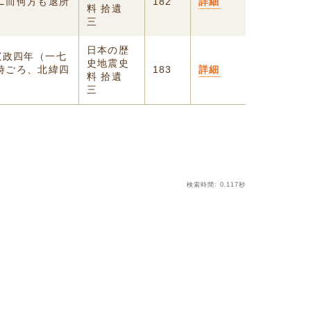
ニ而何方も退所
182
詳細
料 拾遺
三
日本の歴
寛政四年（一七
史地震史
時ごろ、北緯四
183
詳細
料 拾遺
三
検索時間: 0.117秒