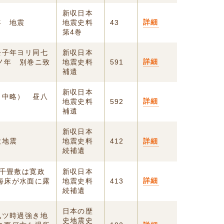
新収日本
詳細
年 地震
地震史料
43
第4巻
壬子年ヨリ同七
新収日本
詳細
ノ年ゟ別巻ニ致
地震史料
591
補遺
新収日本
（中略） 昼八
詳細
地震史料
592
補遺
新収日本
大地震
地震史料
412
詳細
続補遺
○千畳敷は寛政
新収日本
詳細
海床が水面に露
地震史料
413
続補遺
日本の歴
九ツ時過強き地
史地震史