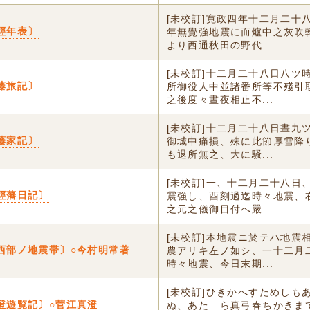
[未校訂]寛政四年十二月二十
輕年表〕
年無覺強地震に而爐中之灰吹
より西通秋田の野代...
[未校訂]十二月二十八日八ツ
藤旅記〕
所御役人中並諸番所等不殘引
之後度々晝夜相止不...
[未校訂]十二月二十八日晝九
藤家記〕
御城中痛損、殊に此節厚雪降
も退所無之、大に騒...
[未校訂]一、十二月二十八日
輕藩日記〕
震強し、酉刻過迄時々地震、
之元之儀御目付へ嚴...
[未校訂]本地震ニ於テハ地震
西部ノ地震帯〕○今村明常著
農アリキ左ノ如シ、一十二月
時々地震、今日末期...
[未校訂]ひきかへすためしも
澄遊覧記〕○菅江真澄
ぬ、あたゝら真弓春ちかきま