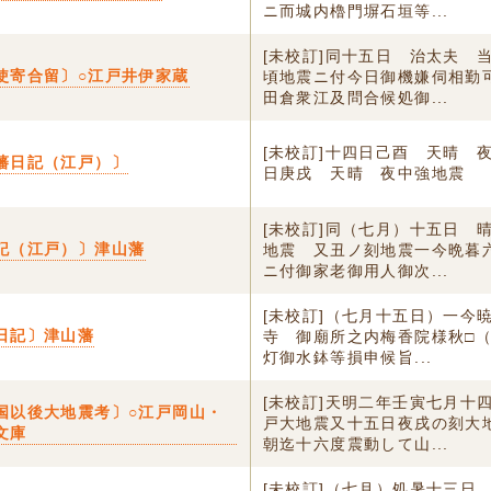
ニ而城内櫓門塀石垣等...
[未校訂]同十五日 治太夫 
使寄合留〕○江戸井伊家蔵
頃地震ニ付今日御機嫌伺相勤
田倉衆江及問合候処御...
[未校訂]十四日己酉 天晴 
藩日記（江戸）〕
日庚戌 天晴 夜中強地震
[未校訂]同（七月）十五日 
記（江戸）〕津山藩
地震 又丑ノ刻地震一今晩暮
ニ付御家老御用人御次...
[未校訂]（七月十五日）一今
日記〕津山藩
寺 御廟所之内梅香院様秋□
灯御水鉢等損申候旨...
[未校訂]天明二年壬寅七月十
国以後大地震考〕○江戸岡山・
戸大地震又十五日夜戌の刻大
文庫
朝迄十六度震動して山...
[未校訂]（七月）処暑十三日