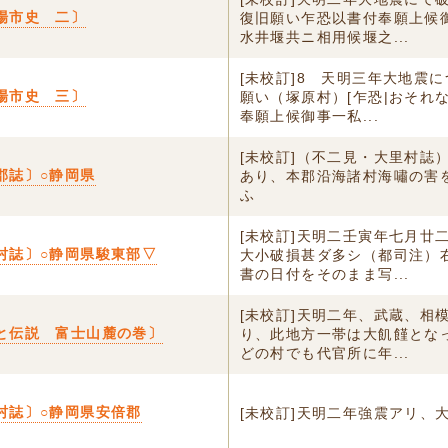
場市史 二〕
復旧願い乍恐以書付奉願上候
水井堰共ニ相用候堰之...
[未校訂]8 天明三年大地震
場市史 三〕
願い（塚原村）[乍恐|おそれ
奉願上候御事一私...
[未校訂]（不二見・大里村誌
郡誌〕○静岡県
あり、本郡沿海諸村海嘯の害
ふ
[未校訂]天明二壬寅年七月廿
村誌〕○静岡県駿東部▽
大小破損甚ダ多シ（都司注）
書の日付をそのまま写...
[未校訂]天明二年、武蔵、相
と伝説 富士山麓の巻〕
り、此地方一帯は大飢饉とな
どの村でも代官所に年...
村誌〕○静岡県安倍郡
[未校訂]天明二年強震アリ、