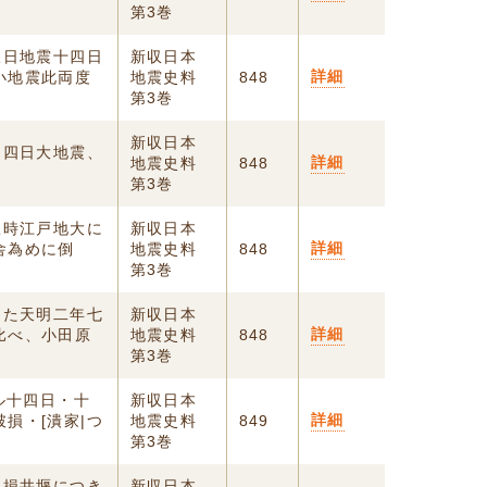
第3巻
三日地震十四日
新収日本
詳細
小地震此両度
地震史料
848
第3巻
新収日本
、四日大地震、
詳細
地震史料
848
第3巻
丑時江戸地大に
新収日本
詳細
舎為めに倒
地震史料
848
第3巻
また天明二年七
新収日本
詳細
比べ、小田原
地震史料
848
第3巻
ル十四日・十
新収日本
詳細
損・[潰家|つ
地震史料
849
第3巻
破損井堰につき
新収日本