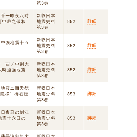
第3巻
当番一昨夜八時
新収日本
詳細
可申哉之儀和
地震史料
852
第3巻
新収日本
夜中強地震十五
詳細
地震史料
852
第3巻
晴 酉ノ中刻大
新収日本
詳細
六時過強地震
地震史料
852
第3巻
暁地震ニ而天徳
新収日本
詳細
（院様）御石燈
地震史料
853
第3巻
四日夜丑の刻江
新収日本
詳細
地震十六日の
地震史料
853
第3巻
 薄曇涼秋気大
新収日本