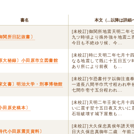
書名
本文（...以降は詳細
[未校訂]御関所地震天明二年
御関所日記抜書〕
九ツ時頃より殊外強キ地震ニ
今日も不絶ゆリ候、今...
[未校訂]時に天明二年七月十
原大秘録〕小田原市立図書館
なる地震して既に十五日五ツ
あり所により前夜ゟも...
[未校訂]乍恐書付ヲ以御注進
家文書〕明治大学・刑事博物館
一道長八間半巾弐寸程われ申
七間巾壱寸五分程われ...
[未校訂]天明二年壬寅七月十
小田原史稿本〕
いに震す翌十五日夜又大いに
石垣破壊す城下屋敷も...
[未校訂]大久保忠真侯年譜天
時代小田原震災資料〕
日大久保忠真御年二歳 午前