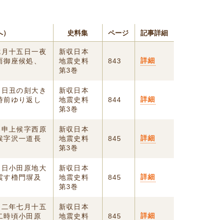
へ）
史料集
ページ
記事詳細
七月十五日一夜
新収日本
詳細
而御座候処、
地震史料
843
第3巻
四日丑の刻大き
新収日本
詳細
時前ゆり返し
地震史料
844
第3巻
奉申上候字西原
新収日本
詳細
候字沢一道長
地震史料
845
第3巻
四日小田原地大
新収日本
詳細
震す櫓門塀及
地震史料
845
第3巻
明二年七月十五
新収日本
詳細
二時頃小田原
地震史料
845