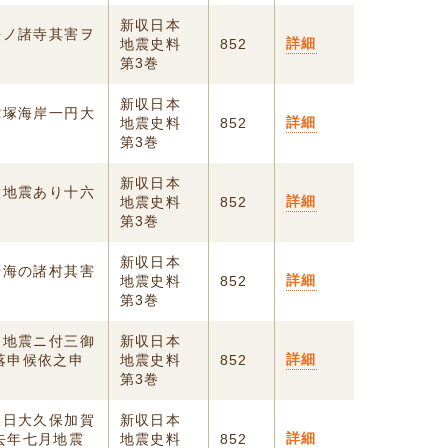
新収日本
海ノ諸寺其害ヲ
詳細
地震史料
852
第3巻
新収日本
蛇塚海岸一円大
詳細
地震史料
852
第3巻
新収日本
大地震あり十六
詳細
地震史料
852
第3巻
新収日本
沿海の諸村其害
詳細
地震史料
852
第3巻
キ地震ニ付三御
新収日本
詳細
落申候依之申
地震史料
852
第3巻
三日大久保加賀
新収日本
詳細
去年七月地震
地震史料
852