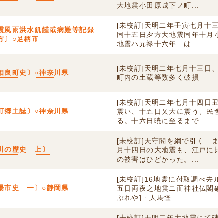
大地震小田原城下ノ町...
[未校訂]天明二年壬寅七月十
震風雨洪水飢饉或病難等記録
同十五日夕方大地震同年十月
方〕○足柄市
地震ハ元禄十六年ゟは...
[未校訂]天明二年七月十三日
相良町史〕○神奈川県
町内の土蔵等数多く破損
[未校訂]天明二年七月十四日
町郷土誌〕○神奈川県
震い、十五日又大に震う、民
る。十六日暁に至るまで...
[未校訂]天守閣を綱で引く 
川の歴史 上〕
月十四日の大地震も、江戸に
の被害はひどかった。...
[未校訂]16地震に付取調べ去
場市史 一〕○静岡県
五日両夜之地震ニ而神社仏閣破
ぶれや]・人馬怪...
[未校訂]天明二年大地震にて