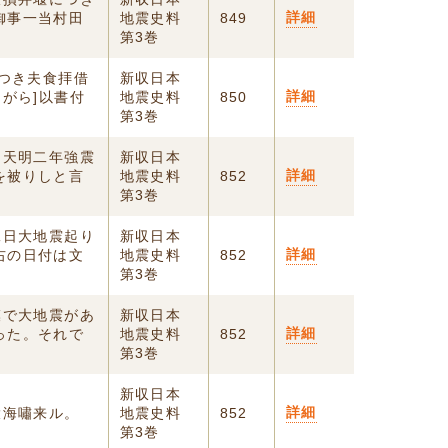
詳細
御事一当村田
地震史料
849
第3巻
につき夫食拝借
新収日本
詳細
ながら]以書付
地震史料
850
第3巻
）天明二年強震
新収日本
詳細
を被りしと言
地震史料
852
第3巻
二日大地震起り
新収日本
詳細
右の日付は文
地震史料
852
第3巻
模で大地震があ
新収日本
詳細
った。それで
地震史料
852
第3巻
新収日本
詳細
大海嘯来ル。
地震史料
852
第3巻