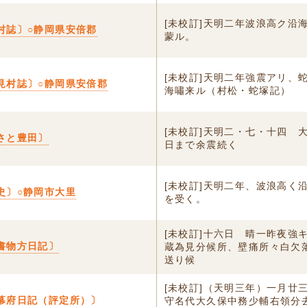
[未校訂]天明二年波浪高ク沿
村誌〕○静岡県安倍郡
蒙ル。
[未校訂]天明二年強震アリ、
見村誌〕○静岡県安倍郡
海嘯来ル（村松・蛇塚記）
[未校訂]天明二・七・十四 
さと豊田〕
日まで余震続く
[未校訂]天明二年、波浪高く
史〕○静岡市大里
を受く。
[未校訂]十六日 晴一昨夜強
書物方日記〕
蔵為見分候所、壁痛所々白欠
送り候
[未校訂]（天明三年）一月廿
幕府日記（評定所）〕
守名代大久保中務少輔右領分