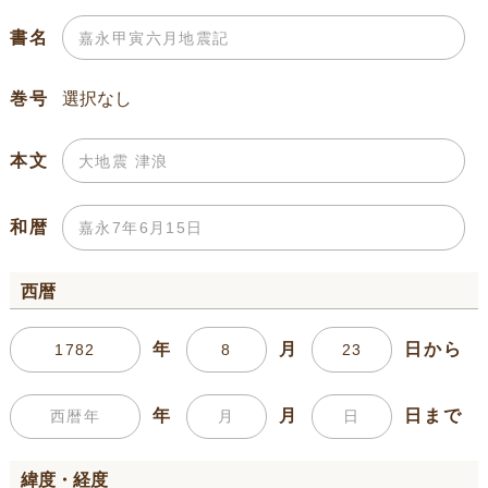
書名
巻号
本文
和暦
西暦
年
月
日から
年
月
日まで
緯度・経度