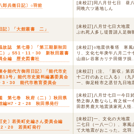
[未校訂]同八月廿七日 
八郎兵衛日記〕○羽前
同晩六ツ過地しん
[未校訂]八月廿七日大地震
旧記〕「大館叢書 二」
ぶれ死人多し堤普請人足御
温故誌 第七冊〕「第三期新秋田
[未校訂]○地震供養塔 寒
二）」S51・11・30 新秋田叢書
リ、文化七年庚午八月二十
員会編 歴史図書社
山崩レ谷塞カリテ田畑ヲ損..
陳令能代方御用日記〕「能代市史
[未校訂]（注、「新収」第
第13号」能代市史資料編纂委員会
十二行のあとに入る）（九
7・3・30 能代市教育委員会
一、御足軽市之丞廿九日地震.
[未校訂]八月廿七日一今日
鑑 第七巻 秋府（二）〕秋田県
勢之御人数ならし有之候一
館編H7・2・28 秋田県発行
田郡男鹿大地震潰家死人怪..
[未校訂]一、文化の大地震
町史〕若美町史編さん委員会編
二七日（一八一〇）、寒風
12・20 若美町発行
て大地震がおこった。北羽..