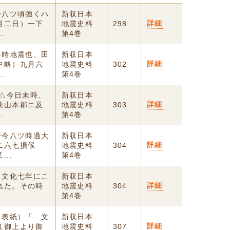
一八ツ頃強くハ
新収日本
詳細
月二日）一下
地震史料
298
.
第4巻
半時地震也、田
新収日本
詳細
中略）九月六
地震史料
302
.
第4巻
）△今日未時、
新収日本
詳細
殃山本郡ニ及
地震史料
303
.
第4巻
一今八ツ時過大
新収日本
詳細
ニ六七損候
地震史料
304
..
第4巻
 文化七年にこ
新収日本
詳細
れた。その時
地震史料
304
.
第4巻
（表紙）「 文
新収日本
詳細
江御上より御
地震史料
307