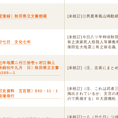
堂漫録〕秋田県立文書館蔵
[未校訂]㊂男鹿寒風山鳴動
[未校訂]今日八ツ半時頃秋
廿七日 文化七年
有之潰家死人怪我人等夥敷
保田迄大地震ニ有之候右義..
七年地震ニ付三拾壱ヶ村江御上ゟ
米銭扣午九月 日〕秋田県立文書
[未校訂]（注、左表にまと
369―1
[未校訂]（注、これは武者
町史資料 五百部〕S52・11・1
掲出されているが、文言の
役場発行
ので再掲する）Ⅲ大淵幾松..
[未校訂]一八（廿七日）ツ