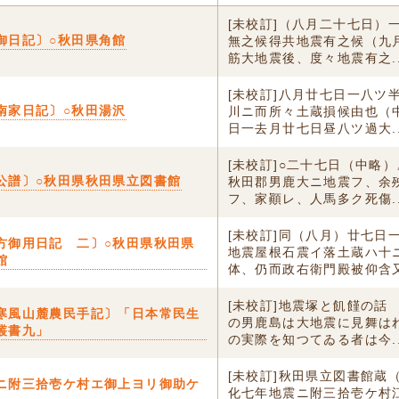
[未校訂]（八月二十七日）
御日記〕○秋田県角館
無之候得共地震有之候（九
筋大地震後、度々地震有之..
[未校訂]八月廿七日一八ツ
南家日記〕○秋田湯沢
川ニ而所々土蔵損候由也（
日一去月廿七日昼八ツ過大..
[未校訂]○二十七日（中略
公譜〕○秋田県秋田県立図書館
秋田郡男鹿大ニ地震フ、余
フ、家顚レ、人馬多ク死傷..
[未校訂]同（八月）廿七日
方御用日記 二〕○秋田県秋田県
地震屋根石震イ落土蔵ハ十
館
体、仍而政右衛門殿被仰含又.
[未校訂]地震塚と飢饉の話
寒風山麓農民手記〕「日本常民生
の男鹿島は大地震に見舞は
叢書九」
の実際を知つてゐる者は今..
[未校訂]秋田県立図書館蔵
ニ附三拾壱ケ村エ御上ヨリ御助ケ
化七年地震ニ附三拾壱ケ村