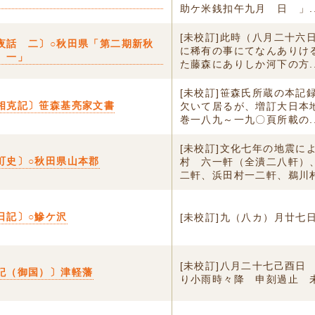
〕
助ケ米銭扣午九月 日 」..
[未校訂]此時（八月二十六
夜話 二〕○秋田県「第二期新秋
に稀有の事にてなんありけ
 一」
た藤森にありしか河下の方..
[未校訂]笹森氏所蔵の本記
相克記〕笹森基亮家文書
欠いて居るが、増訂大日本
巻一八九～一九〇頁所載の..
[未校訂]文化七年の地震に
町史〕○秋田県山本郡
村 六一軒（全潰二八軒）
二軒、浜田村一二軒、鵜川村.
日記〕○鰺ケ沢
[未校訂]九（八カ）月廿七
[未校訂]八月二十七己酉日
記（御国）〕津軽藩
り小雨時々降 申刻過止 