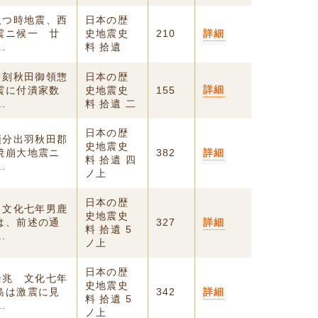
八つ時地震、西
日本の歴
震ニ候一 廿
史地震史
210
詳細
.
料 拾遺
中刻秋田御領惣
日本の歴
詳細
震に付潰家数
史地震史
155
.
料 拾遺 二
日本の歴
領分出羽秋田郡
史地震史
焼崩大地震ニ
382
詳細
料 拾遺 四
.
ノ上
日本の歴
 文化七年男鹿
史地震史
は、前述の通
327
詳細
料 拾遺 5
.
ノ上
日本の歴
余兆 文化七年
史地震史
島は激震に見
342
詳細
料 拾遺 5
.
ノ上