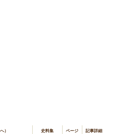
細へ）
史料集
ページ
記事詳細