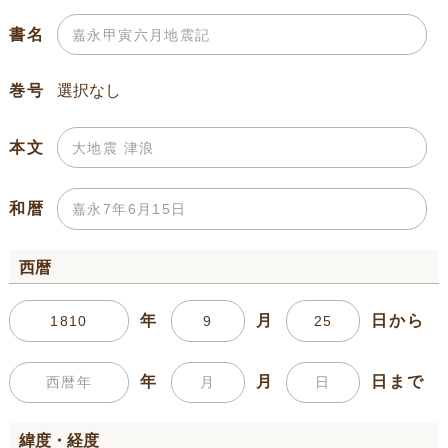
書名
巻号
本文
和暦
西暦
年
月
日から
年
月
日まで
緯度・経度