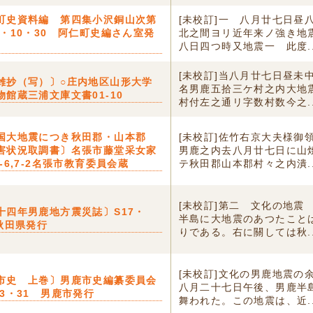
町史資料編 第四集小沢銅山次第
[未校訂]一 八月廿七日昼
4・10・30 阿仁町史編さん室発
北之間ヨリ近年来ノ強き地
八日四つ時又地震一 此度..
[未校訂]当八月廿七日昼未
雑抄（写）〕○庄内地区山形大学
名男鹿五拾三ケ村之内大地
物館蔵三浦文庫文書01-10
村付左之通リ字数村数今之..
国大地震につき秋田郡・山本郡
[未校訂]佐竹右京大夫様御
害状況取調書〕名張市藤堂采女家
男鹿之内去八月廿七日に山
-6,7-2名張市教育委員会蔵
テ秋田郡山本郡村々之内潰..
[未校訂]第二 文化の地震
十四年男鹿地方震災誌〕S17・
半島に大地震のあつたこと
0秋田県発行
りである。右に關しては秋..
[未校訂]文化の男鹿地震の
市史 上巻〕男鹿市史編纂委員会
八月二十七日午後、男鹿半
・3・31 男鹿市発行
舞われた。この地震は、近..