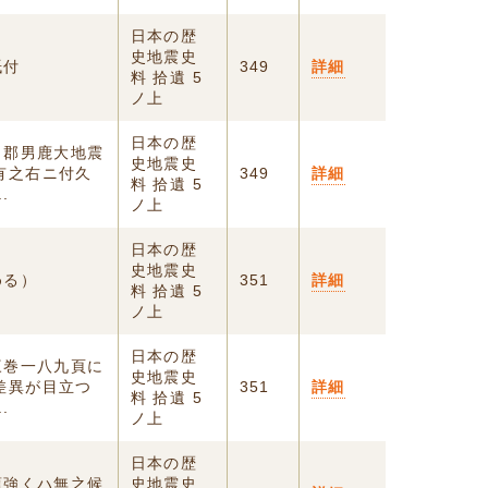
日本の歴
史地震史
紙付
349
詳細
料 拾遺 5
ノ上
日本の歴
田郡男鹿大地震
史地震史
有之右ニ付久
349
詳細
料 拾遺 5
.
ノ上
日本の歴
史地震史
める）
351
詳細
料 拾遺 5
ノ上
日本の歴
三巻一八九頁に
史地震史
差異が目立つ
351
詳細
料 拾遺 5
.
ノ上
日本の歴
頃強くハ無之候
史地震史