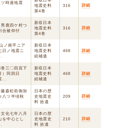
新収日本
昼八ツ時過地震
詳細
地震史料
316
第4巻
新収日本
 男鹿四ケ村つ
詳細
地震史料
316
割合被仰付
第4巻
風山ノ南平ニア
新収日本
七日ノ地震ニ
地震史料
468
詳細
.
続補遺
四巻三〇四頁下
新収日本
月）同四日
地震史料
468
詳細
..
続補遺
於藤森松前御加
日本の歴
詳細
今八ツ半頃秋
史地震史
209
.
料 拾遺
 文化七年八月
日本の歴
詳細
山を中心とし
史地震史
210
.
料 拾遺