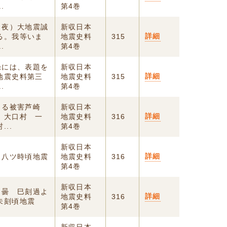
.
第4巻
日夜）大地震誠
新収日本
詳細
る。我等いま
地震史料
315
.
第4巻
録には、表題を
新収日本
詳細
地震史料第三
地震史料
315
.
第4巻
よる被害芦崎
新収日本
詳細
、大口村 一
地震史料
316
..
第4巻
新収日本
詳細
日八ツ時頃地震
地震史料
316
第4巻
新収日本
 曇 巳刻過よ
詳細
地震史料
316
未刻頃地震
第4巻