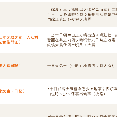
（端裏）三度棟取出之御旨ニ而奉行〓
〕
当月十日昼四時頃越後糸井川江罷越申
門端江逃出シ候程之地震...
一当十日朝〓山之方鳴出追々鳴動仕一
五年聞取之覚 入江村
驚罷在其之内四ツ時頃廿六日暁之地震
伝右衛門江〕
続候大震仕四半頃又々大震...
篤之進日記〕
十日天気吉（中略）地震四ツ時大ゆり
○十日戌能天気也今朝少々地震す四頃
家文書・日記〕
由也時々少々薄雲出候事（後略）
〕
同十日曇り四ツ時九ツ時夕方都合三度