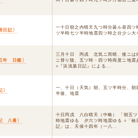
一十日朝之内晴天九つ時分曇ル昼四ツ
用日記〕
ツ半時七ツ半時地震四ツ時之分少シ大
三月十日 丙戌 北気ニ而晴、後ニは
五年 日鑑〕
ニ替り陰、五ツ時・四ツ時両度ニ地震
○『浜浅葉日記』による...
一、十日（天気）朝、五ツ半時分、朝
記〕
半後、地震
十日丙戌 八白晴天（中略） 「朝五
記 八番〕
時地震ゆる 夕六ツ時地震ゆる ○「袖
記」は、天保十四年（一八...