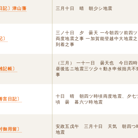
日記〕津山藩
三月十日 晴 朝少シ地震
三ノ十日 夕 曇天 一今朝四ツ前四
記〕
両度地震之事 一加賀能登越中大地震
到着之事
（三月） 一十一日 曇天也 今日四
雑記帳〕
昼後迄ニ地震三ツ少々動き申候拙共不
事
十日 晴 朝四ツ時頃両度地震、夕七
善言日記〕
頃ゟ曇 暮六ツ時地震
安政五戊午 三月十日 天気 朝四つ
村御用留〕
地震