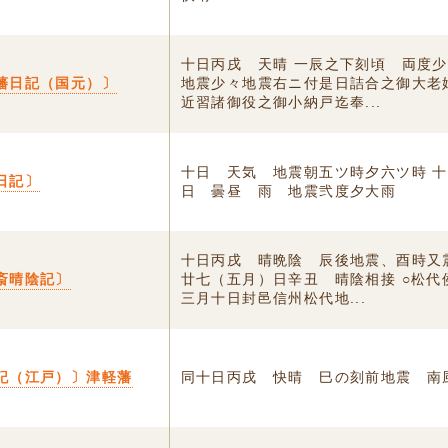
十日丙戌 天晴 一辰之下刻頃ゟ両度
藩日記（国元）〕
地震少々地震右ニ付是日詰合之御大老
近習諸御役之御小納戸迄奉...
十日 天気 地震朝五ツ時夕六ツ時 
日記〕
日 曇昼ゟ雨 地震弐度夕大雨
十日丙戌 晴晩陰 辰後地震、酉時又
斎晴陰記〕
廿七（五月）日辛丑 晴陰相接 ○松代
三月十日封邑信州松代地...
記（江戸）〕津軽藩
同十日丙戌 快晴 巳の刻前地震 南