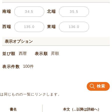
南端
北端
西端
東端
表示オプション
並び順
表示順
表示件数
検索
名は同じものの一覧にリンクします。
書名
本文（...以降は詳細へ）