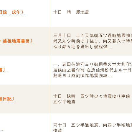
日録 戊午〕
十日 晴 屡地震
三月十日 上々天気朝五ツ過時地震強
・越後地震書留〕
尚又九ツ時前ゆり強し、尚又暮六ツ時
ゆり銘々宅を逃出し候程強...
一、真田信濃守ヨリ御用番久世大和守
書〕
届候由之書付写 在所信州松代去ル十
刻過ヨリ酉刻頃迄地震強城...
十日 快晴 四ツ時少々地震ゆり申候
屋日記〕
五ツ半地震
同十日 五ツ半過地震、尚四ツ半頃
〕
快晴