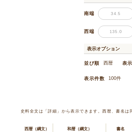
南端
西端
表示オプション
並び順
表
表示件数
史料全文は「詳細」から表示できます。西暦、書名は
西暦（綱文）
和暦（綱文）
書名