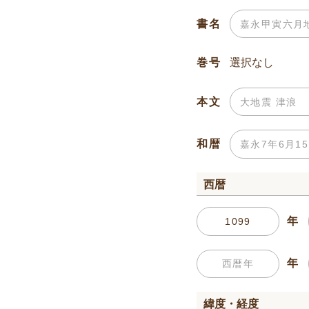
書名
巻号
本文
和暦
西暦
年
年
緯度・経度