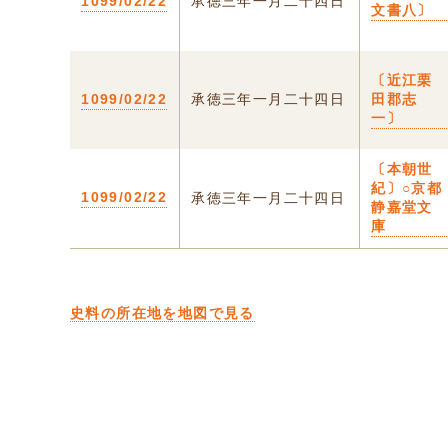
1099/02/22
承徳三年一月二十四日
文書八〕
〔近江栗
1099/02/22
承徳三年一月二十四日
田郡志
一〕
〔本朝世
紀〕○京都
1099/02/22
承徳三年一月二十四日
静嘉堂文
庫
史料の所在地を地図で見る