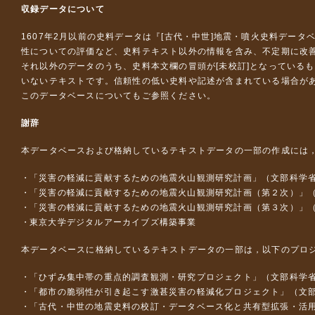
収録データについて
1607年2月以前の史料データは『
[古代・中世]地震・噴火史料データ
性についての評価など、史料テキスト以外の情報を含み、不定期に改
それ以外のデータのうち、史料本文欄の冒頭が[未校訂]となっている
いないテキストです。信頼性の低い史料や記述が含まれている場合が
このデータベースについて
もご参照ください。
謝辞
本データベースおよび格納しているテキストデータの一部の作成には
「災害の軽減に貢献するための地震火山観測研究計画」（文部科学
「災害の軽減に貢献するための地震火山観測研究計画（第２次）」
「災害の軽減に貢献するための地震火山観測研究計画（第３次）」
東京大学デジタルアーカイブズ構築事業
本データベースに格納しているテキストデータの一部は，以下のプロ
「ひずみ集中帯の重点的調査観測・研究プロジェクト」（文部科学省
「都市の脆弱性が引き起こす激甚災害の軽減化プロジェクト」（文部
「古代・中世の地震史料の校訂・データベース化と共有型拡張・活用シス