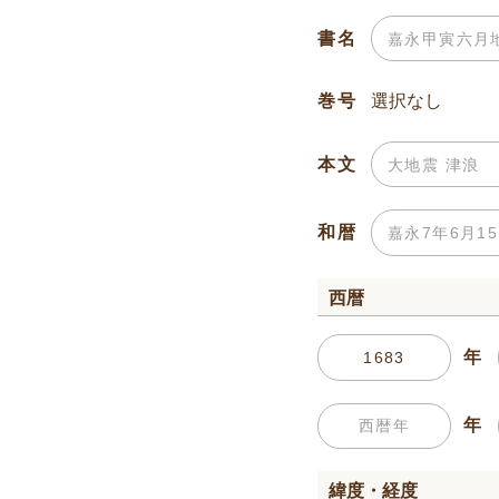
書名
巻号
本文
和暦
西暦
年
年
緯度・経度