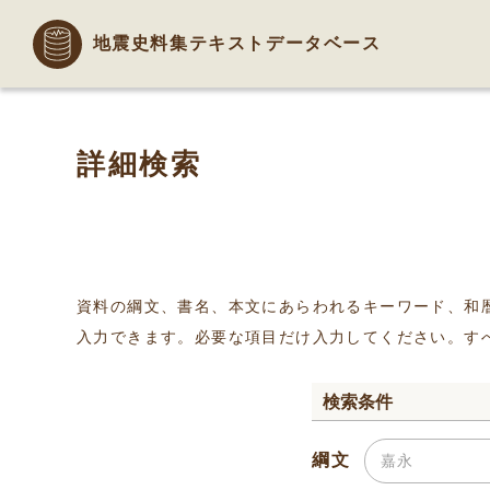
地震史料集テキストデータベース
詳細検索
資料の綱文、書名、本文にあらわれるキーワード、和
入力できます。必要な項目だけ入力してください。す
検索条件
綱文