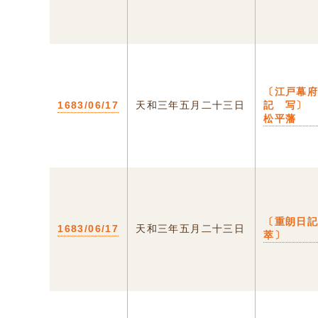
〔江戸幕
1683/06/17
天和三年五月二十三日
記 写〕
松平藩
〔重朗日
1683/06/17
天和三年五月二十三日
萃〕