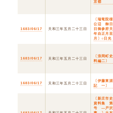
京都
〔瑞竜院
公辺 御
1683/06/17
天和三年五月二十三日
日御参府
年自正月
月〕○日光
〔浪岡町
1683/06/17
天和三年五月二十三日
料編二〕
〔伊藤東
1683/06/17
天和三年五月二十三日
記 一〕
〔新庄市
資料集 
号 ―戸
1683/06/17
天和三年五月二十三日
書―〕大