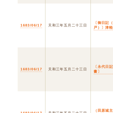
〔御日記
1683/06/17
天和三年五月二十三日
戸）〕津
〔永代日
1683/06/17
天和三年五月二十三日
書〕
（田原城