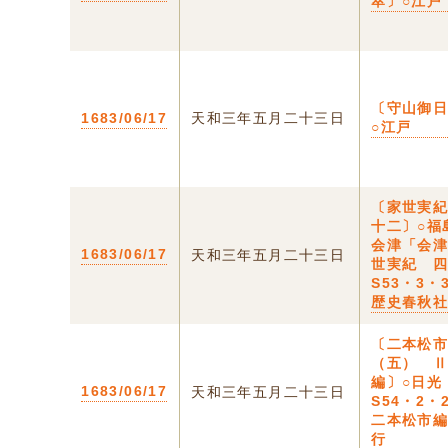
萃〕○江戸
〔守山御
1683/06/17
天和三年五月二十三日
○江戸
〔家世実
十二〕○福
会津「会
1683/06/17
天和三年五月二十三日
世実紀 
S53・3
歴史春秋
〔二本松
（五） 
編〕○日光
1683/06/17
天和三年五月二十三日
S54・2
二本松市
行