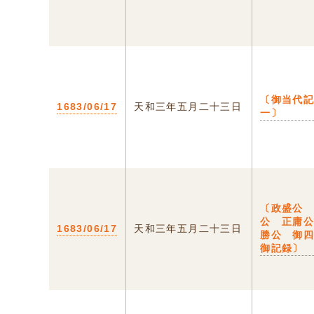
〔御当代
1683/06/17
天和三年五月二十三日
一〕
〔政盛公
公 正庸
1683/06/17
天和三年五月二十三日
勝公 御
御記録〕