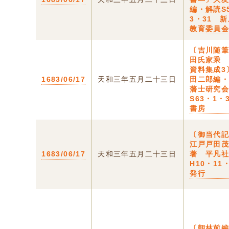
編・解読S
3・31 
教育委員
〔吉川随
田氏家乘
資料集成3
1683/06/17
天和三年五月二十三日
田二郎編
藩士研究
S63・1・
書房
〔御当代記
江戸戸田
1683/06/17
天和三年五月二十三日
著 平凡
H10・11・
発行
〔朝林前