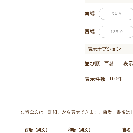
南端
西端
表示オプション
並び順
表
表示件数
史料全文は「詳細」から表示できます。西暦、書名は
西暦（綱文）
和暦（綱文）
書名