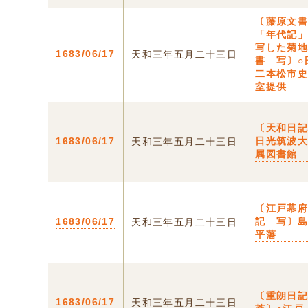
〔藤原文
「年代記
写した菊
1683/06/17
天和三年五月二十三日
書 写〕○
二本松市
室提供
〔天和日記
1683/06/17
日光筑波
天和三年五月二十三日
属図書館
〔江戸幕
1683/06/17
記 写〕
天和三年五月二十三日
平藩
〔重朗日
1683/06/17
天和三年五月二十三日