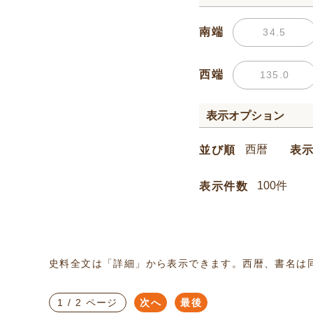
南端
西端
表示オプション
並び順
表
表示件数
史料全文は「詳細」から表示できます。西暦、書名は
1 / 2 ページ
次へ
最後