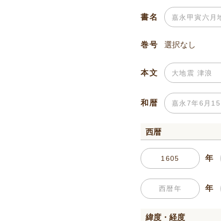
書名
巻号
本文
和暦
西暦
年
年
緯度・経度