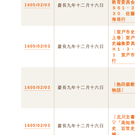
教育委員
1605/02/03
慶長九年十二月十六日
Ｓ６１・
３０ 佐
海発行
〔室戸市
上巻〕室
史編集委
1605/02/03
慶長九年十二月十六日
Ｈ１・３
１ 室戸
行
〔熱田裁
1605/02/03
慶長九年十二月十六日
物語〕
〔北川文
▽「高知
1605/02/03
慶長九年十二月十六日
史 近世
編」