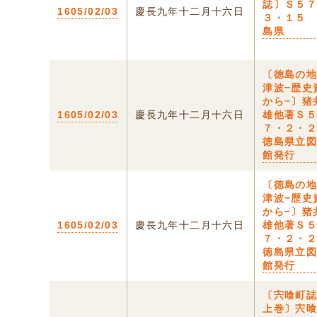
誌〕Ｓ５
1605/02/03
慶長九年十二月十六日
３・１５
島県
〔徳島の
津波−歴史
から−〕猪
1605/02/03
慶長九年十二月十六日
雄他著Ｓ
７・２・
徳島県立
館発行
〔徳島の
津波−歴史
から−〕猪
1605/02/03
慶長九年十二月十六日
雄他著Ｓ
７・２・
徳島県立
館発行
〔宍喰町
上巻〕宍