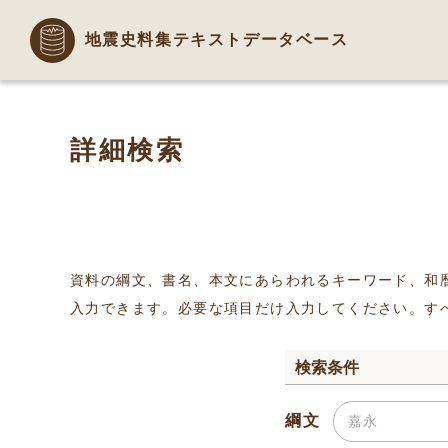
地震史料集テキストデータベース
詳細検索
資料の綱文、書名、本文にあらわれるキーワード、和
入力できます。必要な項目だけ入力してください。す
検索条件
綱文