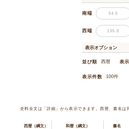
南端
西端
表示オプション
並び順
表
表示件数
史料全文は「詳細」から表示できます。西暦、書名は
西暦（綱文）
和暦（綱文）
書名