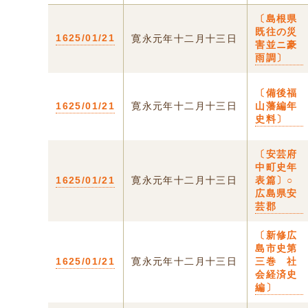
〔島根県
既往の災
1625/01/21
寛永元年十二月十三日
害並ニ豪
雨調〕
〔備後福
1625/01/21
寛永元年十二月十三日
山藩編年
史料〕
〔安芸府
中町史年
1625/01/21
寛永元年十二月十三日
表篇〕○
広島県安
芸郡
〔新修広
島市史第
1625/01/21
寛永元年十二月十三日
三巻 社
会経済史
編〕