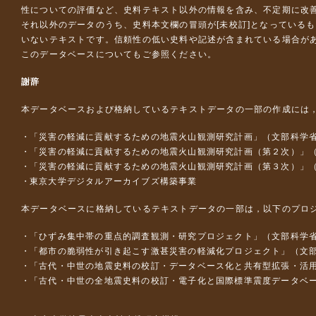
性についての評価など、史料テキスト以外の情報を含み、不定期に改
それ以外のデータのうち、史料本文欄の冒頭が[未校訂]となっている
いないテキストです。信頼性の低い史料や記述が含まれている場合が
このデータベースについて
もご参照ください。
謝辞
本データベースおよび格納しているテキストデータの一部の作成には
「災害の軽減に貢献するための地震火山観測研究計画」（文部科学
「災害の軽減に貢献するための地震火山観測研究計画（第２次）」
「災害の軽減に貢献するための地震火山観測研究計画（第３次）」
東京大学デジタルアーカイブズ構築事業
本データベースに格納しているテキストデータの一部は，以下のプロ
「ひずみ集中帯の重点的調査観測・研究プロジェクト」（文部科学省
「都市の脆弱性が引き起こす激甚災害の軽減化プロジェクト」（文部
「古代・中世の地震史料の校訂・データベース化と共有型拡張・活用シス
「古代・中世の全地震史料の校訂・電子化と国際標準震度データベース構