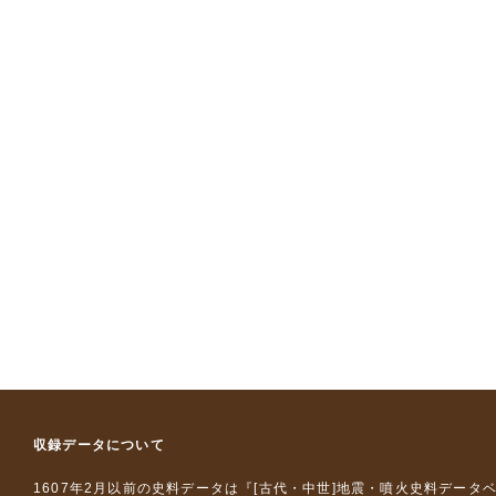
収録データについて
1607年2月以前の史料データは『
[古代・中世]地震・噴火史料データ