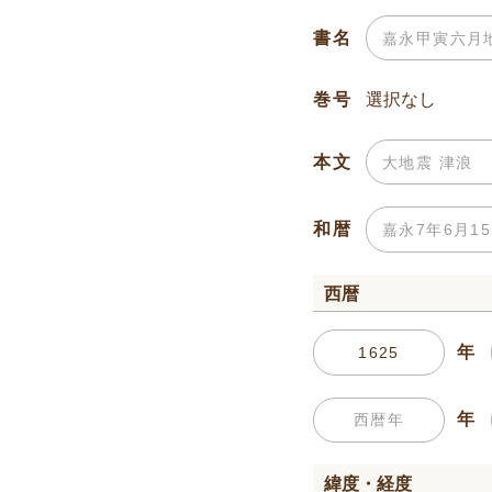
書名
巻号
本文
和暦
西暦
年
年
緯度・経度