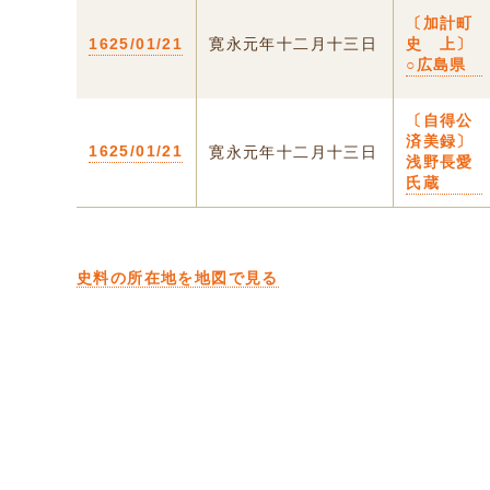
〔加計町
1625/01/21
寛永元年十二月十三日
史 上〕
○広島県
〔自得公
済美録〕
1625/01/21
寛永元年十二月十三日
浅野長愛
氏蔵
史料の所在地を地図で見る