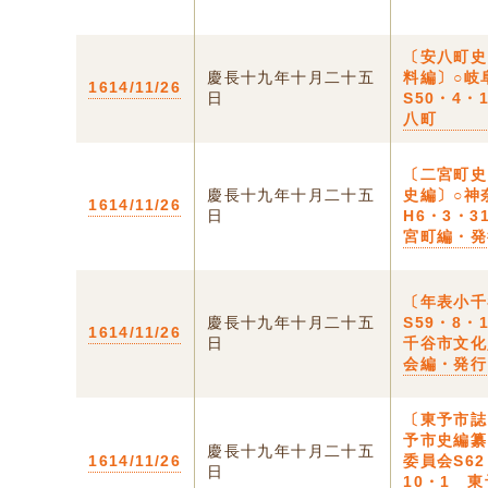
〔安八町史
慶長十九年十月二十五
料編〕○岐
1614/11/26
日
S50・4・
八町
〔二宮町史
慶長十九年十月二十五
史編〕○神
1614/11/26
日
H6・3・3
宮町編・発
〔年表小千
慶長十九年十月二十五
S59・8・
1614/11/26
日
千谷市文化
会編・発行
〔東予市誌
予市史編纂
慶長十九年十月二十五
1614/11/26
委員会S6
日
10・1 