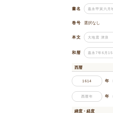
書名
巻号
本文
和暦
西暦
年
年
緯度・経度