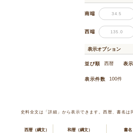
南端
西端
表示オプション
並び順
表
表示件数
史料全文は「詳細」から表示できます。西暦、書名は
西暦（綱文）
和暦（綱文）
書名