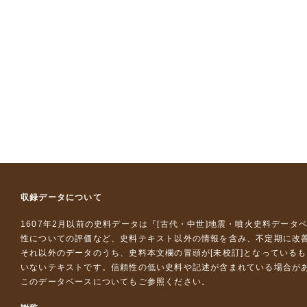
収録データについて
1607年2月以前の史料データは『
[古代・中世]地震・噴火史料データ
性についての評価など、史料テキスト以外の情報を含み、不定期に改
それ以外のデータのうち、史料本文欄の冒頭が[未校訂]となっている
いないテキストです。信頼性の低い史料や記述が含まれている場合が
このデータベースについて
もご参照ください。