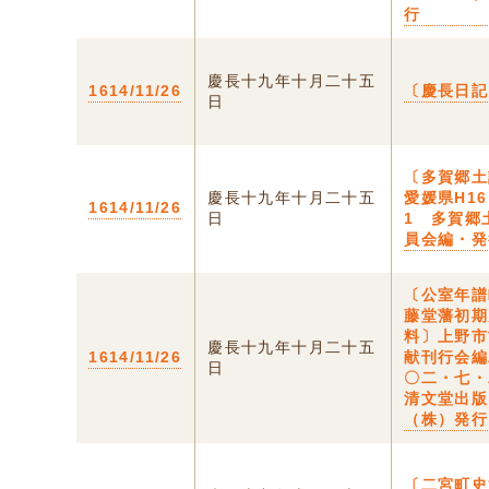
行
慶長十九年十月二十五
1614/11/26
〔慶長日記
日
〔多賀郷土
慶長十九年十月二十五
愛媛県H16
1614/11/26
日
1 多賀郷
員会編・発
〔公室年譜
藤堂藩初期
料〕上野市
慶長十九年十月二十五
1614/11/26
献刊行会編
日
〇二・七・
清文堂出版
（株）発行
〔二宮町史