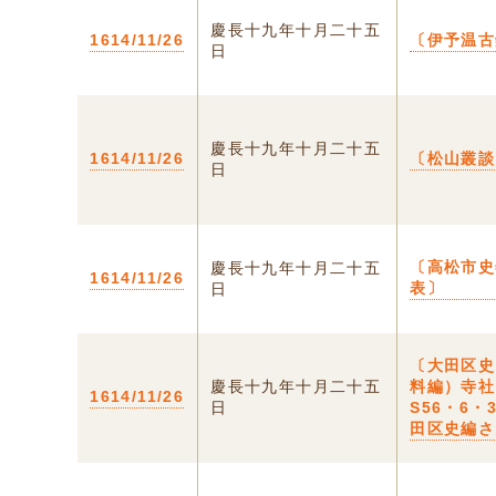
慶長十九年十月二十五
1614/11/26
〔伊予温古
日
慶長十九年十月二十五
1614/11/26
〔松山叢談
日
〔高松市史
慶長十九年十月二十五
1614/11/26
表〕
日
〔大田区史
慶長十九年十月二十五
料編）寺社
1614/11/26
日
S56・6・
田区史編さ