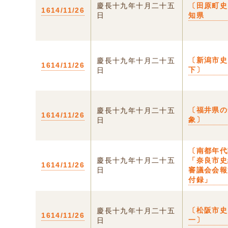
慶長十九年十月二十五
〔田原町史
1614/11/26
日
知県
〔新潟市
慶長十九年十月二十五
1614/11/26
下〕
日
〔福井県の
慶長十九年十月二十五
1614/11/26
象〕
日
〔南都年代
慶長十九年十月二十五
「奈良市史
1614/11/26
日
審議会会報
付録」
〔松阪市
慶長十九年十月二十五
1614/11/26
一〕
日