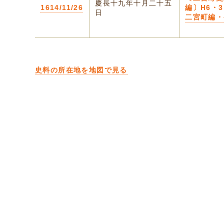
慶長十九年十月二十五
1614/11/26
編〕H6・3
日
二宮町編・
史料の所在地を地図で見る