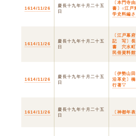
〔本門寺由
慶長十九年十月二十五
1614/11/26
書〕○江戸
日
学史料編さ
〔江戸幕府
慶長十九年十月二十五
記 写〕長
1614/11/26
日
書 穴水町
民俗資料館
〔伊勢山田
慶長十九年十月二十五
1614/11/26
沿革史〕橋
日
行著▽
慶長十九年十月二十五
1614/11/26
〔神都年表
日