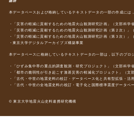
謝辞
本データベースおよび格納しているテキストデータの一部の作成には
「災害の軽減に貢献するための地震火山観測研究計画」（文部科学
「災害の軽減に貢献するための地震火山観測研究計画（第２次）」
「災害の軽減に貢献するための地震火山観測研究計画（第３次）」
東京大学デジタルアーカイブズ構築事業
本データベースに格納しているテキストデータの一部は，以下のプロ
「ひずみ集中帯の重点的調査観測・研究プロジェクト」（文部科学省
「都市の脆弱性が引き起こす激甚災害の軽減化プロジェクト」（文部
「古代・中世の地震史料の校訂・データベース化と共有型拡張・活用シス
「古代・中世の全地震史料の校訂・電子化と国際標準震度データベース構
© 東京大学地震火山史料連携研究機構