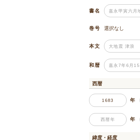
書名
巻号
本文
和暦
西暦
年
年
緯度・経度