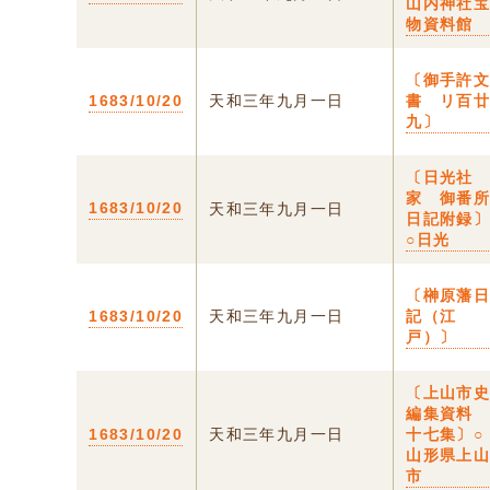
山内神社
物資料館
〔御手許
1683/10/20
天和三年九月一日
書 リ百
九〕
〔日光社
家 御番
1683/10/20
天和三年九月一日
日記附録
○日光
〔榊原藩
1683/10/20
天和三年九月一日
記（江
戸）〕
〔上山市
編集資
1683/10/20
天和三年九月一日
十七集〕○
山形県上
市