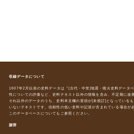
収録データについて
1607年2月以前の史料データは『
[古代・中世]地震・噴火史料データ
性についての評価など、史料テキスト以外の情報を含み、不定期に改
それ以外のデータのうち、史料本文欄の冒頭が[未校訂]となっている
いないテキストです。信頼性の低い史料や記述が含まれている場合が
このデータベースについて
もご参照ください。
謝辞