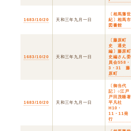
〔相馬藩
1683/10/20
天和三年九月一日
紀〕相馬
図書館
〔藤原町
史 通史
編〕藤原
1683/10/20
天和三年九月一日
史編さん
員会S58・
3・31 藤
原町
〔御当代
記〕○江戸
戸田茂睡
1683/10/20
天和三年九月一日
平凡社
H10・
11・11発
行