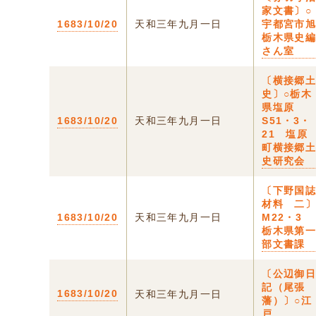
家文書〕○
1683/10/20
天和三年九月一日
宇都宮市
栃木県史
さん室
〔横接郷
史〕○栃木
県塩原
1683/10/20
天和三年九月一日
S51・3・
21 塩原
町横接郷
史研究会
〔下野国
材料 二
1683/10/20
天和三年九月一日
M22・3
栃木県第
部文書課
〔公辺御
記（尾張
1683/10/20
天和三年九月一日
藩）〕○江
戸