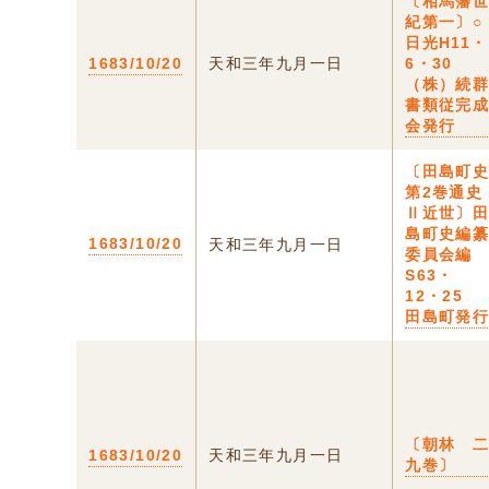
〔相馬藩
紀第一〕○
日光H11・
1683/10/20
天和三年九月一日
6・30
（株）続
書類従完
会発行
〔田島町
第2巻通史
Ⅱ近世〕
島町史編
1683/10/20
天和三年九月一日
委員会編
S63・
12・25
田島町発
〔朝林 
1683/10/20
天和三年九月一日
九巻〕