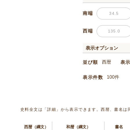
南端
西端
表示オプション
並び順
表
表示件数
史料全文は「詳細」から表示できます。西暦、書名は
西暦（綱文）
和暦（綱文）
書名