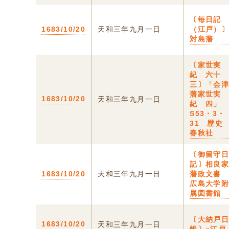
〔毎日記
1683/10/20
天和三年九月一日
（江戸）
対島藩
〔家世実
紀 六十
三〕「会
藩家世実
1683/10/20
天和三年九月一日
紀 四」
S53・3・
31 歴史
春秋社
〔御留守
記〕相良
1683/10/20
天和三年九月一日
藩政文
広島大学
属図書館
〔大納戸
1683/10/20
天和三年九月一日