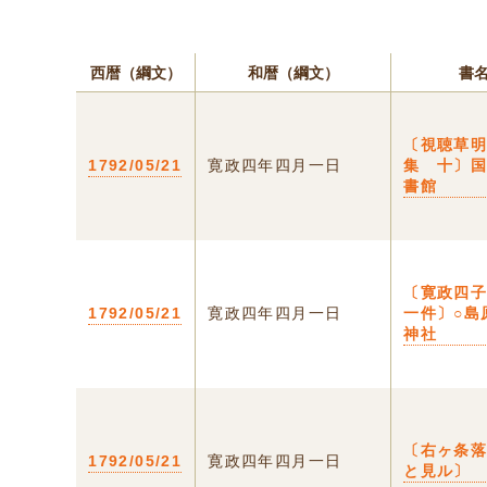
西暦（綱文）
和暦（綱文）
書
〔視聴草
1792/05/21
寛政四年四月一日
集 十〕
書館
〔寛政四
1792/05/21
寛政四年四月一日
一件〕○島
神社
〔右ヶ条
1792/05/21
寛政四年四月一日
と見ル〕