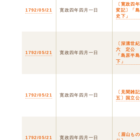
〔寛政四
1792/05/21
寛政四年四月一日
変記〕「
史下」
〔深溝世
六 定公
1792/05/21
寛政四年四月一日
「島原半
下」
〔見聞雑
1792/05/21
寛政四年四月一日
五〕国立
〔眉山も
1792/05/21
寛政四年四月一日