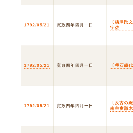
〔橋津氏文
1792/05/21
寛政四年四月一日
宇佐
1792/05/21
寛政四年四月一日
〔雫石歳
〔反古の
1792/05/21
寛政四年四月一日
南牟婁郡