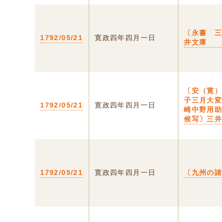
〔永書 
1792/05/21
寛政四年四月一日
井文庫
〔安（寛
子三月大
1792/05/21
寛政四年四月一日
崎中野用
候写〕三
1792/05/21
寛政四年四月一日
〔九州の