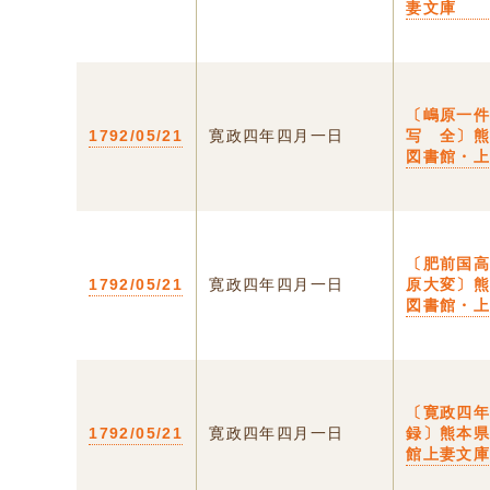
妻文庫
〔嶋原一
1792/05/21
寛政四年四月一日
写 全〕
図書館・
〔肥前国
1792/05/21
寛政四年四月一日
原大変〕
図書館・
〔寛政四
1792/05/21
寛政四年四月一日
録〕熊本
館上妻文