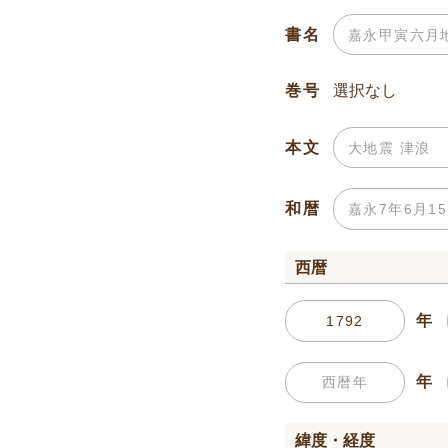
書名
巻号
本文
和暦
西暦
年
年
緯度・経度