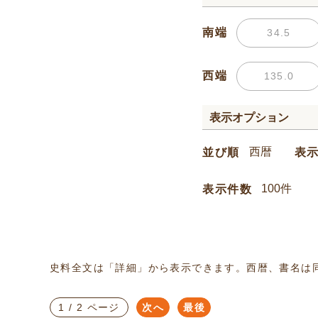
南端
西端
表示オプション
並び順
表
表示件数
史料全文は「詳細」から表示できます。西暦、書名は
1 / 2 ページ
次へ
最後