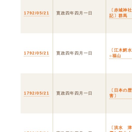
〔赤城神
1792/05/21
寛政四年四月一日
記〕群馬
〔江木鰐
1792/05/21
寛政四年四月一日
○福山
〔日本の
1792/05/21
寛政四年四月一日
害〕
〔洪水 