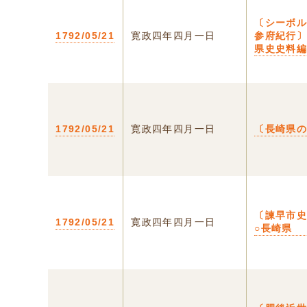
〔シーボ
1792/05/21
寛政四年四月一日
参府紀行
県史史料
1792/05/21
寛政四年四月一日
〔長崎県
〔諫早市
1792/05/21
寛政四年四月一日
○長崎県