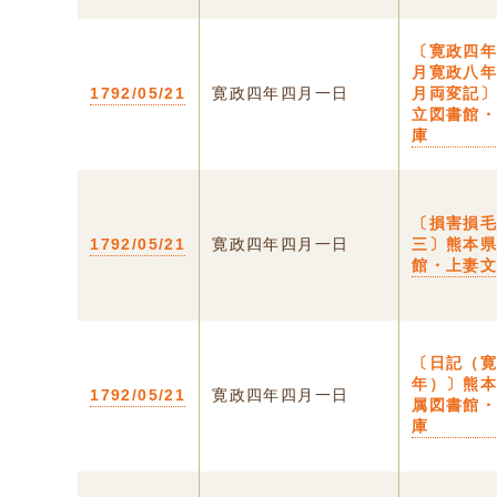
〔寛政四
月寛政八
1792/05/21
寛政四年四月一日
月両変記
立図書館
庫
〔損害損
1792/05/21
寛政四年四月一日
三〕熊本
館・上妻
〔日記（
年）〕熊
1792/05/21
寛政四年四月一日
属図書館
庫