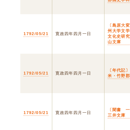
〔島原大
州大学文
1792/05/21
寛政四年四月一日
文化史研
山文庫
〔年代記
1792/05/21
寛政四年四月一日
米・竹野
〔聞書 
1792/05/21
寛政四年四月一日
三井文庫