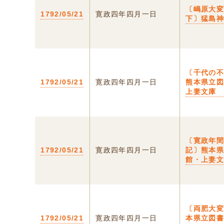
〔嶋原大
1792/05/21
寛政四年四月一日
下〕猛島
〔千代の
1792/05/21
寛政四年四月一日
熊本県立
上妻文庫
〔寛政年
1792/05/21
寛政四年四月一日
記〕熊本
館・上妻
〔両肥大
1792/05/21
寛政四年四月一日
本県立図