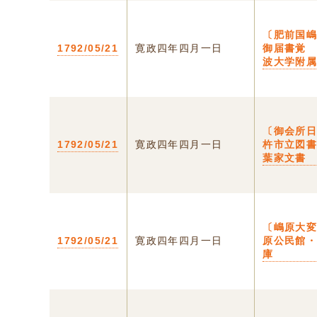
〔肥前国
1792/05/21
寛政四年四月一日
御届書覚
波大学附
〔御会所
1792/05/21
寛政四年四月一日
杵市立図
葉家文書
〔嶋原大
1792/05/21
寛政四年四月一日
原公民館
庫