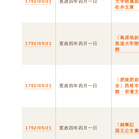
1792/05/21
寛政四年四月一日
大学附属
松井文庫
〔島原地
1792/05/21
寛政四年四月一日
筑波大学
館
〔肥後肥
1792/05/21
寛政四年四月一日
全〕西尾
館・岩瀬
〔雑事記
1792/05/21
寛政四年四月一日
国立公文