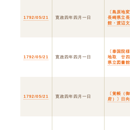
〔島原地
1792/05/21
寛政四年四月一日
長崎県立
館・渡辺
〔泰国院
1792/05/21
寛政四年四月一日
地取 廿
県立図書
〔覚帳（
1792/05/21
寛政四年四月一日
府）〕日