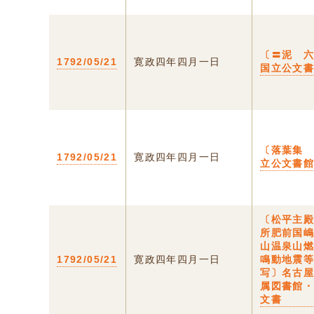
〔〓泥 
1792/05/21
寛政四年四月一日
国立公文
〔落葉集
1792/05/21
寛政四年四月一日
立公文書
〔松平主
所肥前国
山温泉山
1792/05/21
寛政四年四月一日
鳴動地震
写〕名古
属図書館
文書