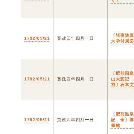
り〕
〔諸事随
1792/05/21
寛政四年四月一日
大学付属
〔肥前国
1792/05/21
寛政四年四月一日
山大変記
羽〕石本
〔肥前温
1792/05/21
寛政四年四月一日
記 全〕
書館