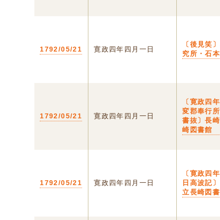
〔後見笑
1792/05/21
寛政四年四月一日
究所・石
〔寛政四
変郡奉行
1792/05/21
寛政四年四月一日
書抜〕長
崎図書館
〔寛政四
1792/05/21
寛政四年四月一日
日高波記
立長崎図