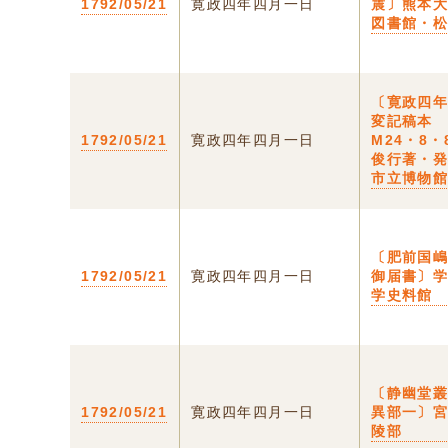
1792/05/21
寛政四年四月一日
震〕熊本
図書館・
〔寛政四
変記稿本
1792/05/21
寛政四年四月一日
M24・8・
俊行著・
市立博物
〔肥前国
1792/05/21
寛政四年四月一日
御届書〕
学史料館
〔静幽堂
1792/05/21
寛政四年四月一日
異部一〕
陵部