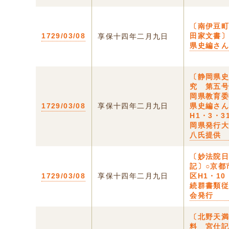
〔南伊豆
1729/03/08
田家文書
享保十四年二月九日
県史編さ
〔静岡県
究 第五
岡県教育
1729/03/08
享保十四年二月九日
県史編さ
H1・3・3
岡県発行
八氏提供
〔妙法院
記〕○京都
1729/03/08
享保十四年二月九日
区H1・1
続群書類
会発行
〔北野天
料 宮仕記