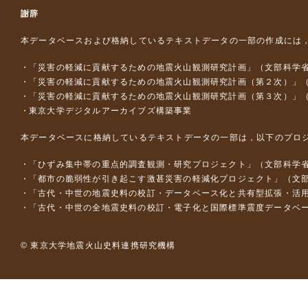
謝辞
本データベースおよび格納しているテキストデータの一部の作成には
「災害の軽減に貢献するための地震火山観測研究計画」（文部科学
「災害の軽減に貢献するための地震火山観測研究計画（第２次）」
「災害の軽減に貢献するための地震火山観測研究計画（第３次）」
東京大学デジタルアーカイブズ構築事業
本データベースに格納しているテキストデータの一部は，以下のプロ
「ひずみ集中帯の重点的調査観測・研究プロジェクト」（文部科学省
「都市の脆弱性が引き起こす激甚災害の軽減化プロジェクト」（文部
「古代・中世の地震史料の校訂・データベース化と共有型拡張・活用シス
「古代・中世の全地震史料の校訂・電子化と国際標準震度データベース構
© 東京大学地震火山史料連携研究機構