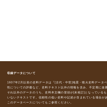
収録データについて
1607年2月以前の史料データは『
[古代・中世]地震・噴火史料データ
性についての評価など、史料テキスト以外の情報を含み、不定期に改
それ以外のデータのうち、史料本文欄の冒頭が[未校訂]となっている
いないテキストです。信頼性の低い史料や記述が含まれている場合が
このデータベースについて
もご参照ください。