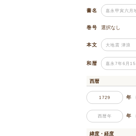
書名
巻号
本文
和暦
西暦
年
年
緯度・経度