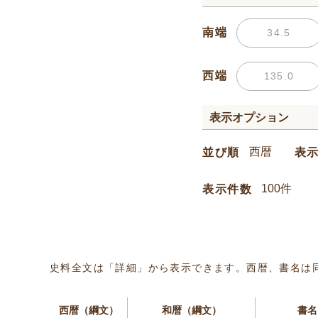
南端
西端
表示オプション
並び順
表
表示件数
史料全文は「詳細」から表示できます。西暦、書名は
西暦（綱文）
和暦（綱文）
書名