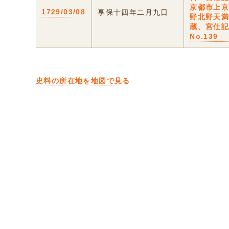
京都市上
1729/03/08
享保十四年二月九日
野北野天
蔵、宮仕
No.139
史料の所在地を地図で見る