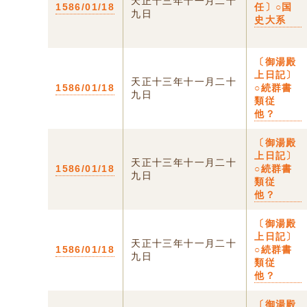
天正十三年十一月二十
1586/01/18
任〕○国
九日
史大系
〔御湯殿
上日記〕
天正十三年十一月二十
1586/01/18
○続群書
九日
類従
他？
〔御湯殿
上日記〕
天正十三年十一月二十
1586/01/18
○続群書
九日
類従
他？
〔御湯殿
上日記〕
天正十三年十一月二十
1586/01/18
○続群書
九日
類従
他？
〔御湯殿