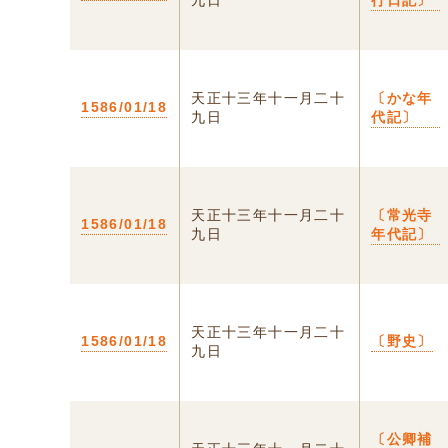
九日
行日記〕
天正十三年十一月二十
〔かな年
1586/01/18
九日
代記〕
天正十三年十一月二十
〔常光寺
1586/01/18
九日
年代記〕
天正十三年十一月二十
1586/01/18
〔野史〕
九日
〔公卿補