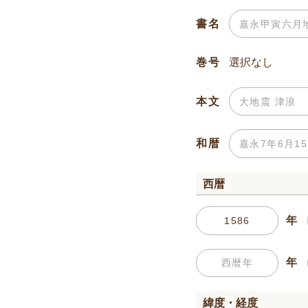
書名
巻号
本文
和暦
西暦
年
年
緯度・経度