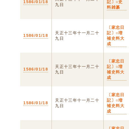
1586/01/18
記〕○史
九日
料雑纂
〔家忠日
天正十三年十一月二十
記〕○増
1586/01/18
九日
補史料大
成
〔家忠日
天正十三年十一月二十
記〕○増
1586/01/18
九日
補史料大
成
〔家忠日
天正十三年十一月二十
記〕○増
1586/01/18
九日
補史料大
成
〔家忠日