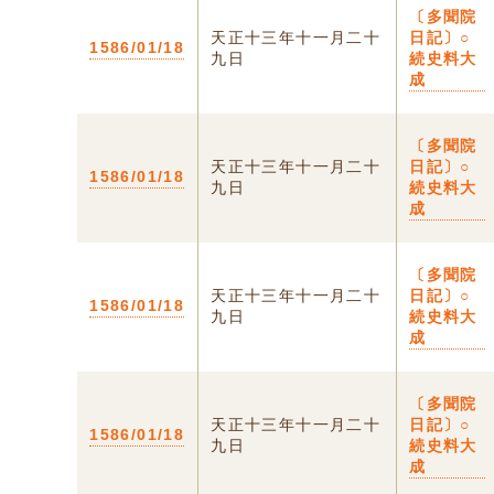
〔多聞院
天正十三年十一月二十
日記〕○
1586/01/18
九日
続史料大
成
〔多聞院
天正十三年十一月二十
日記〕○
1586/01/18
九日
続史料大
成
〔多聞院
天正十三年十一月二十
日記〕○
1586/01/18
九日
続史料大
成
〔多聞院
天正十三年十一月二十
日記〕○
1586/01/18
九日
続史料大
成