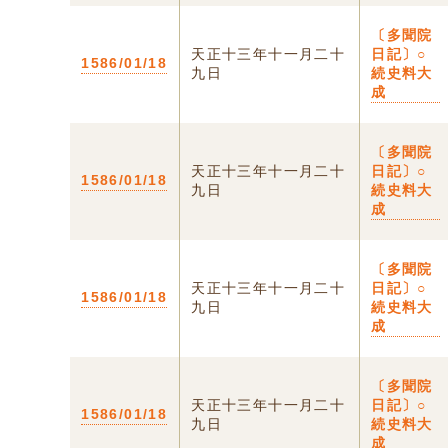
〔多聞院
天正十三年十一月二十
日記〕○
1586/01/18
九日
続史料大
成
〔多聞院
天正十三年十一月二十
日記〕○
1586/01/18
九日
続史料大
成
〔多聞院
天正十三年十一月二十
日記〕○
1586/01/18
九日
続史料大
成
〔多聞院
天正十三年十一月二十
日記〕○
1586/01/18
九日
続史料大
成