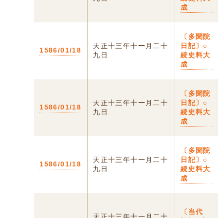
成
〔多聞院
天正十三年十一月二十
日記〕○
1586/01/18
九日
続史料大
成
〔多聞院
天正十三年十一月二十
日記〕○
1586/01/18
九日
続史料大
成
〔多聞院
天正十三年十一月二十
日記〕○
1586/01/18
九日
続史料大
成
〔当代
天正十三年十一月二十