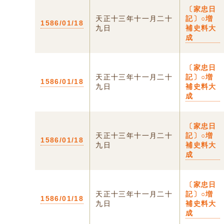
〔家忠日
天正十三年十一月二十
記〕○増
1586/01/18
九日
補史料大
成
〔家忠日
天正十三年十一月二十
記〕○増
1586/01/18
九日
補史料大
成
〔家忠日
天正十三年十一月二十
記〕○増
1586/01/18
九日
補史料大
成
〔家忠日
天正十三年十一月二十
記〕○増
1586/01/18
九日
補史料大
成