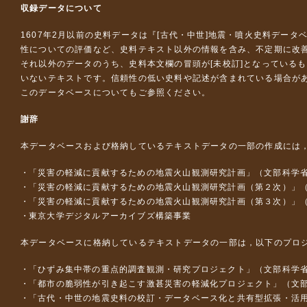
収録データについて
1607年2月以前の史料データは『
[古代・中世]地震・噴火史料データ
性についての評価など、史料テキスト以外の情報を含み、不定期に改
それ以外のデータのうち、史料本文欄の冒頭が[未校訂]となっている
いないテキストです。信頼性の低い史料や記述が含まれている場合が
このデータベースについて
もご参照ください。
謝辞
本データベースおよび格納しているテキストデータの一部の作成には
「災害の軽減に貢献するための地震火山観測研究計画」（文部科学
「災害の軽減に貢献するための地震火山観測研究計画（第２次）」
「災害の軽減に貢献するための地震火山観測研究計画（第３次）」
東京大学デジタルアーカイブズ構築事業
本データベースに格納しているテキストデータの一部は，以下のプロ
「ひずみ集中帯の重点的調査観測・研究プロジェクト」（文部科学省
「都市の脆弱性が引き起こす激甚災害の軽減化プロジェクト」（文部
「古代・中世の地震史料の校訂・データベース化と共有型拡張・活用シス