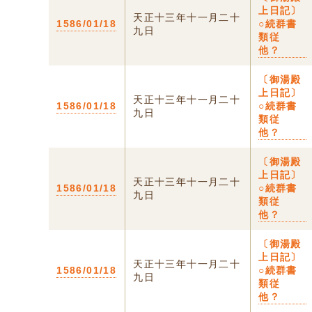
上日記〕
天正十三年十一月二十
1586/01/18
○続群書
九日
類従
他？
〔御湯殿
上日記〕
天正十三年十一月二十
1586/01/18
○続群書
九日
類従
他？
〔御湯殿
上日記〕
天正十三年十一月二十
1586/01/18
○続群書
九日
類従
他？
〔御湯殿
上日記〕
天正十三年十一月二十
1586/01/18
○続群書
九日
類従
他？