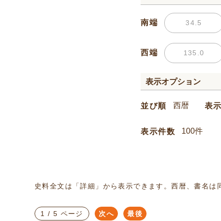
南端
西端
表示オプション
並び順
表
表示件数
史料全文は「詳細」から表示できます。西暦、書名は
1 / 5 ページ
次へ
最後