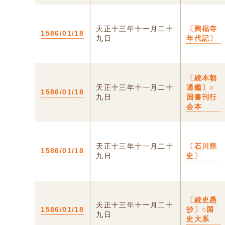
天正十三年十一月二十
〔興福寺
1586/01/18
九日
年代記〕
〔続本朝
天正十三年十一月二十
通鑑〕○
1586/01/18
九日
国書刊行
会本
天正十三年十一月二十
〔石川県
1586/01/18
九日
史〕
〔続史愚
天正十三年十一月二十
1586/01/18
抄〕○国
九日
史大系