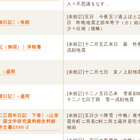
人々不思議をなす...
[未校訂]五日 今夜五ツ過よほと
御日記〕○角館
日 昨晩地震之節年寄ヲ（カ）始
少々出候（後略）
[未校訂]十二月五乙未日 曇 
記（御国）〕津軽藩
戌刻地震
〕○盛岡
[未校訂]十二月七日 亥ノ上刻地
[未校訂]十二ノ五日乙未 雪昼刻
継日記〕○盛岡
十二ノ七日丁酉 雪一戌刻地震
二乙酉年日記 下巻〕○山形
[未校訂]五日少々降雪（中略）夜
 国文学研究資料館史料館
震舟町ニ而長□村ニ而土蔵并居宅
文書2300-2
候由