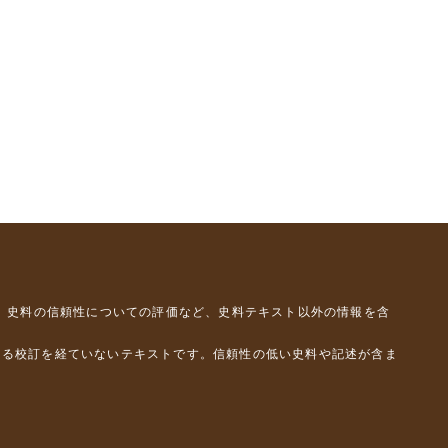
、史料の信頼性についての評価など、史料テキスト以外の情報を含
よる校訂を経ていないテキストです。信頼性の低い史料や記述が含ま