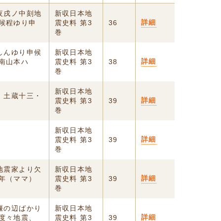
夜戌ノ中刻地
新収日本地
詳細
候程ゆり申
震史料 第3
36
巻
しんゆり申候
新収日本地
詳細
南山本ハ
震史料 第3
38
巻
新収日本地
 土蔵十三・
詳細
震史料 第3
39
巻
新収日本地
詳細
震史料 第3
39
巻
地震家より欠
新収日本地
詳細
年（ママ）
震史料 第3
39
巻
堰の辺ばかり
新収日本地
詳細
度々地震、
震史料 第3
39