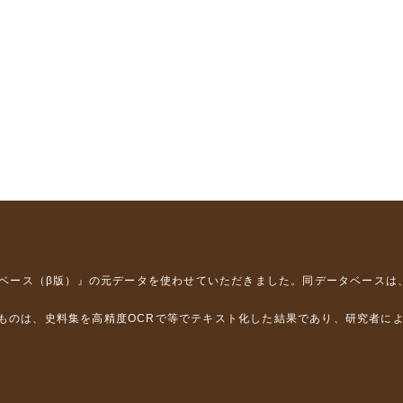
タベース（β版）』
の元データを使わせていただきました。同データベースは
るものは、史料集を高精度OCRで等でテキスト化した結果であり、研究者に