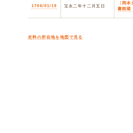
〔岡本
1706/01/19
宝永二年十二月五日
書館蔵
史料の所在地を地図で見る