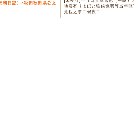
[未校訂]一五日大風雪也（中略）
元朝日記〕○秋田秋田県公文
地震有りよほと強候也我等当年罷
覚程之事ニ候夜ニ...