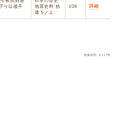
○今夜戌刻過
日本の歴史
詳細
下り以後不
地震史料 拾
108
遺 5ノ上
検索時間: 0.117秒