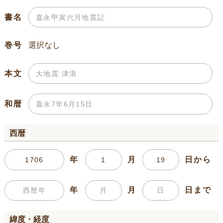
書名
巻号
本文
和暦
西暦
年
月
日から
年
月
日まで
緯度・経度