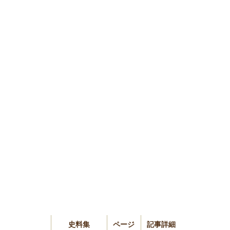
）
史料集
ページ
記事詳細