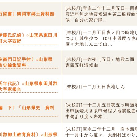
[未校訂]宝永二年十二月五日一同
万留書〕鶴岡市郷土資料館
震近年無之地震候温キ茶二服程給
候、自分の家戸障...
[未校訂]十二月五日夜ノ四つ時地
伊藤氏記録〕○山形県東田川
つよし其後少つゝゆり申儀度々也
町大字西野
度々大地しんニて山...
左衛門日記手控〕○山形県
[未校訂]一昨夜（五日）地震ニ而
市史編集資料」
家四五軒潰候由
氏年代記〕○山形県東田川郡
[未校訂]十二月五日夜地しん
大字家根合
[未校訂]一十二月五日夜五ツ時過
編 下〕「山形県史 資料
出申候燈火きゑ申候程ノ地震也去
中旬より度々岩本...
[未校訂]宝永二年十二月 岩本新
川郡郷土教育資料〕○山形県
十一月中から度々、大網村ばかり