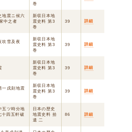
巻
之地震ニ候六
新収日本地
詳細
家中之者
震史料 第3
39
巻
新収日本地
昨夜吹雪及夜
詳細
震史料 第3
39
巻
新収日本地
詳細
震
震史料 第3
39
巻
新収日本地
晴一戌刻地震
詳細
震史料 第3
39
巻
中五ツ時分地
日本の歴史
七十四五軒破
地震史料 拾
86
詳細
遺 二