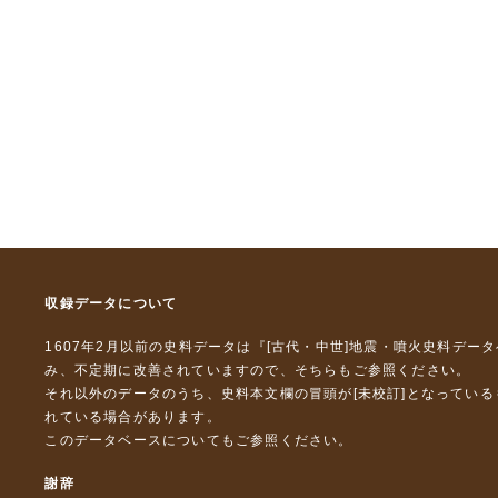
収録データについて
1607年2月以前の史料データは『
[古代・中世]地震・噴火史料デー
み、不定期に改善されていますので、
そちら
もご参照ください。
それ以外のデータのうち、史料本文欄の冒頭が[未校訂]となってい
れている場合があります。
このデータベースについて
もご参照ください。
謝辞