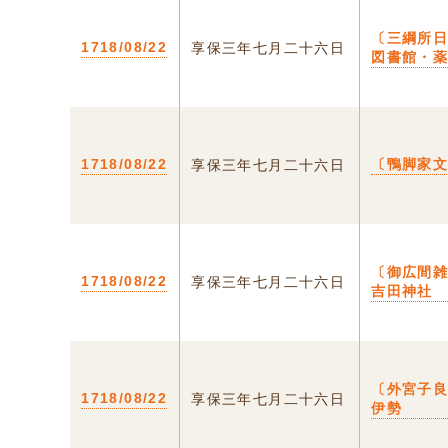
〔三綱所
1718/08/22
享保三年七月二十六日
図書館・
1718/08/22
〔鴨脚家文
享保三年七月二十六日
〔御広間雑
1718/08/22
享保三年七月二十六日
吉田神社
〔外宮子良
1718/08/22
享保三年七月二十六日
伊勢