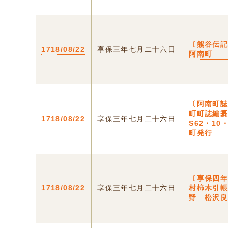
〔熊谷伝
1718/08/22
享保三年七月二十六日
阿南町
〔阿南町
町町誌編
1718/08/22
享保三年七月二十六日
S62・10
町発行
〔享保四
1718/08/22
享保三年七月二十六日
村柿木引
野 松沢