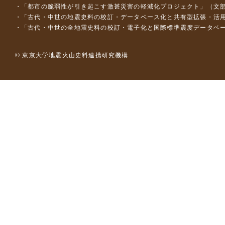
「都市の脆弱性が引き起こす激甚災害の軽減化プロジェクト」（文部
「古代・中世の地震史料の校訂・データベース化と共有型拡張・活用シス
「古代・中世の全地震史料の校訂・電子化と国際標準震度データベース構
© 東京大学地震火山史料連携研究機構