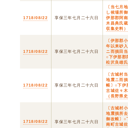
〔当七月
し候場所御
1718/08/22
享保三年七月二十六日
伊那郡阿
木昌典氏
収集史料
〔伊那郡
年以来砂
1718/08/22
享保三年七月二十六日
ニ而損田
○下伊那郡
松沢良雄
〔古城村
地震ニ而
1718/08/22
享保三年七月二十六日
帳〕○下伊
古城佐々
（長野県
〔古城村
地震損所
御改帳〕○
1718/08/22
享保三年七月二十六日
南町古城