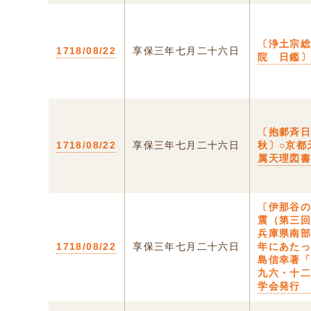
〔浄土宗
1718/08/22
享保三年七月二十六日
院 日鑑〕
〔抱䣛斉
1718/08/22
享保三年七月二十六日
秋〕○京都
属天理図
〔伊那谷
震（第三
兵庫県南
1718/08/22
享保三年七月二十六日
年にあた
島信幸著
九六・十
学会発行