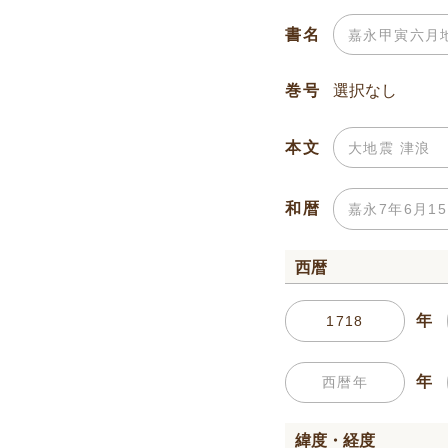
書名
巻号
本文
和暦
西暦
年
年
緯度・経度