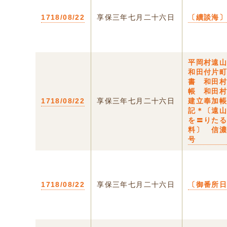
1718/08/22
享保三年七月二十六日
〔續談海
平岡村遠
和田付片
書 和田
帳 和田
1718/08/22
享保三年七月二十六日
建立奉加
記＊〔遠
を〓りた
料〕 信
号
1718/08/22
享保三年七月二十六日
〔御番所