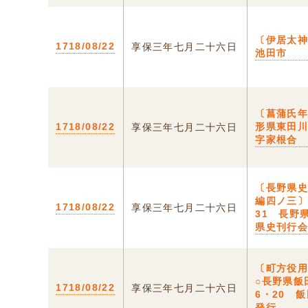
〔伊居太神
1718/08/22
享保三年七月二十六日
池田市
〔菖蒲氏年
1718/08/22
形県東田
享保三年七月二十六日
字家根合
〔長野県
編四ノ三〕
1718/08/22
享保三年七月二十六日
31 長野
県史刊行
〔町方役
○長野県飯
1718/08/22
享保三年七月二十六日
6・20 
発行