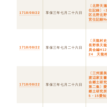
〔北野天
仕記録〕○
1718/08/22
享保三年七月二十六日
区北野北
宮仕記録No
〔天龍村史
長野県天
1718/08/22
享保三年七月二十六日
員会編H12
24 天龍
〔三州渥
渡辺家文
合郷土研
1718/08/22
享保三年七月二十六日
第二集〕
郷土研究所
5・15愛