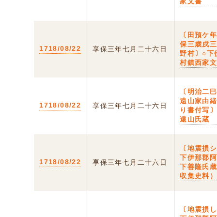
家文書
〔田預ケ
保三歳戌
1718/08/22
享保三年七月二十六日
野村〕○下
村鎮西家
〔明治二
遠山家由
1718/08/22
享保三年七月二十六日
り書付写
遠山氏蔵
〔地震損シ
下伊那郡
1718/08/22
享保三年七月二十六日
下善隆氏
収集史料
〔地震損し