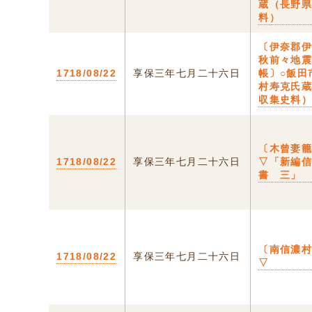
蔵（長野
料）
〔伊奈郡
秋前々地
1718/08/22
享保三年七月二十六日
帳〕○飯田
村寿克氏
収集史料
〔木曾妻
1718/08/22
享保三年七月二十六日
▽「新編
書 三」
〔南信濃
1718/08/22
享保三年七月二十六日
▽