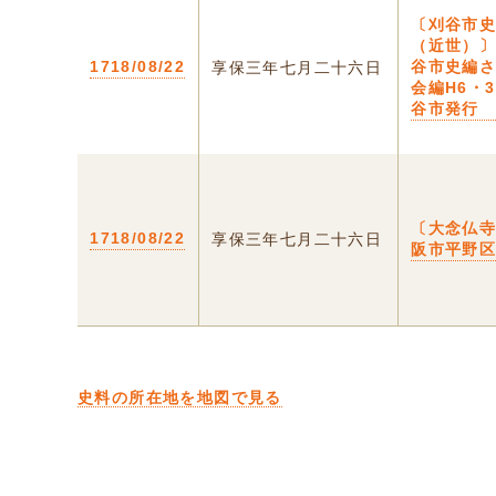
〔刈谷市
（近世）〕
1718/08/22
谷市史編
享保三年七月二十六日
会編H6・
谷市発行
〔大念仏寺
1718/08/22
享保三年七月二十六日
阪市平野
史料の所在地を地図で見る