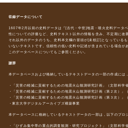
収録データについて
1607年2月以前の史料データは『
[古代・中世]地震・噴火史料データ
性についての評価など、史料テキスト以外の情報を含み、不定期に改
それ以外のデータのうち、史料本文欄の冒頭が[未校訂]となっている
いないテキストです。信頼性の低い史料や記述が含まれている場合が
このデータベースについて
もご参照ください。
謝辞
本データベースおよび格納しているテキストデータの一部の作成には
「災害の軽減に貢献するための地震火山観測研究計画」（文部科学
「災害の軽減に貢献するための地震火山観測研究計画（第２次）」
「災害の軽減に貢献するための地震火山観測研究計画（第３次）」
東京大学デジタルアーカイブズ構築事業
本データベースに格納しているテキストデータの一部は，以下のプロ
「ひずみ集中帯の重点的調査観測・研究プロジェクト」（文部科学省