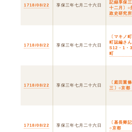
記録享保
1718/08/22
享保三年七月二十六日
十二月〕○
政史研究
〔マキノ
町誌編さ
1718/08/22
享保三年七月二十六日
S12・1・
町
〔庭田重
1718/08/22
享保三年七月二十六日
三〕○京都
〔基長卿
1718/08/22
享保三年七月二十六日
○京都