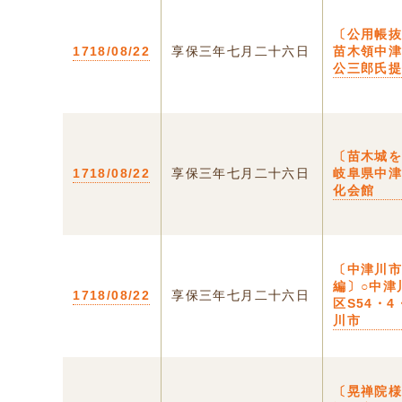
〔公用帳抜
1718/08/22
享保三年七月二十六日
苗木領中
公三郎氏
〔苗木城を
1718/08/22
享保三年七月二十六日
岐阜県中
化会館
〔中津川
編〕○中津
1718/08/22
享保三年七月二十六日
区S54・4
川市
〔晃禅院