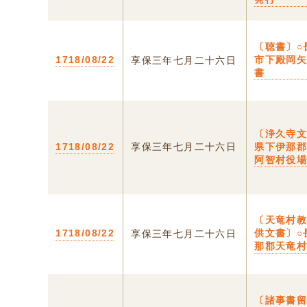
〔聴書〕○
1718/08/22
市下殿岡
享保三年七月二十六日
書
〔浄久寺文
1718/08/22
享保三年七月二十六日
県下伊那
阿智村役
〔天竜村
1718/08/22
供文書〕○
享保三年七月二十六日
那郡天竜
〔諸事書留