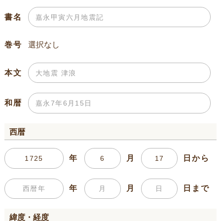
書名
巻号
本文
和暦
西暦
年
月
日から
年
月
日まで
緯度・経度