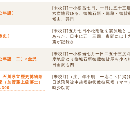
[未校訂]一小松當七日、一日に五十三
公年譜〕
六度地震ゆる、御城石垣・郷藏・御貸
候由、其日...
[未校訂]五月七日小松附近を震源地と
市史〕
あった。日中に五十三回、夜間には十
震が記録さ...
[未校訂]一小松当七月一日ニ五十三度
公年譜 二〕○金沢
度地震ゆり御城石垣御蔵御貸屋も少々
日金沢も四...
〕石川県立歴史博物館
[未校訂]（注、年不明 一応こヽに掲
家（加賀藩上級藩士）
日以飛脚被申越候御状致披冤候（ママ
.300
時少以前ゟ...