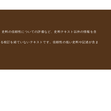
、史料の信頼性についての評価など、史料テキスト以外の情報を含
よる校訂を経ていないテキストです。信頼性の低い史料や記述が含ま