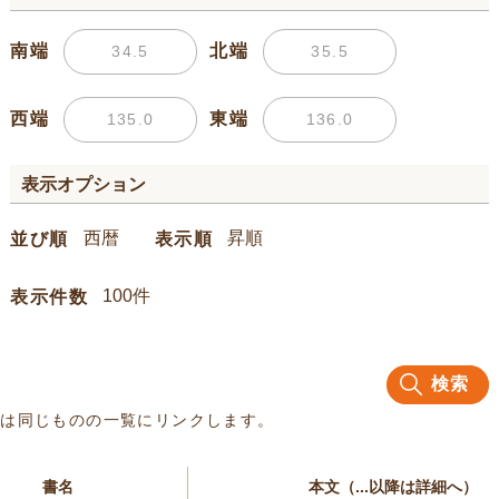
南端
北端
西端
東端
表示オプション
並び順
表示順
表示件数
検索
名は同じものの一覧にリンクします。
書名
本文（...以降は詳細へ）