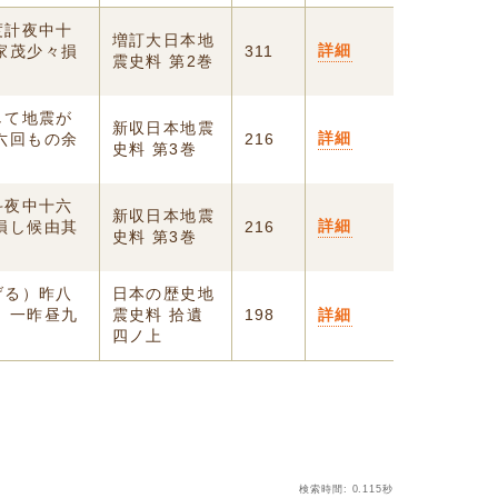
度計夜中十
増訂大日本地
詳細
家茂少々損
311
震史料 第2巻
して地震が
新収日本地震
詳細
六回もの余
216
史料 第3巻
斗夜中十六
新収日本地震
詳細
損し候由其
216
史料 第3巻
げる）昨八
日本の歴史地
）一昨昼九
震史料 拾遺
198
詳細
四ノ上
検索時間: 0.115秒