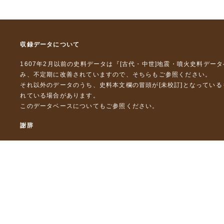
収録データについて
1607年2月以前の史料データは『
[古代・中世]地震・噴火史料デー
み、不定期に改善されていますので、
そちら
もご参照ください。
それ以外のデータのうち、史料本文欄の冒頭が[未校訂]となってい
れている場合があります。
このデータベースについて
もご参照ください。
謝辞
本データベースおよび格納しているテキストデータの一部の作成に
「災害の軽減に貢献するための地震火山観測研究計画」（文部科
「災害の軽減に貢献するための地震火山観測研究計画（第２次）
「災害の軽減に貢献するための地震火山観測研究計画（第３次）
東京大学デジタルアーカイブズ構築事業
本データベースに格納しているテキストデータの一部は，以下のプ