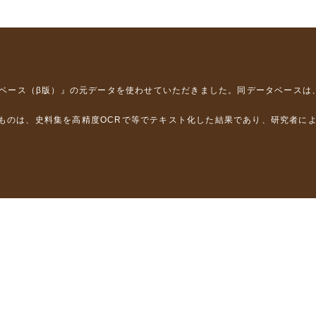
タベース（β版）』
の元データを使わせていただきました。同データベースは
るものは、史料集を高精度OCRで等でテキスト化した結果であり、研究者に
は，以下のプロジェクトの支援を受けました。
学省）
」（文部科学省）
」（文部科学省）
ロジェクトの成果を利用しました。