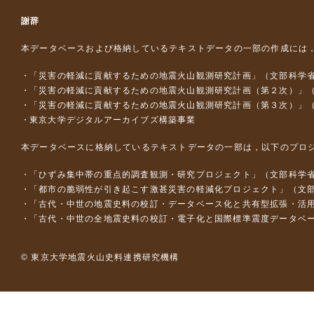
謝辞
本データベースおよび格納しているテキストデータの一部の作成には
「災害の軽減に貢献するための地震火山観測研究計画」（文部科学
「災害の軽減に貢献するための地震火山観測研究計画（第２次）」
「災害の軽減に貢献するための地震火山観測研究計画（第３次）」
東京大学デジタルアーカイブズ構築事業
本データベースに格納しているテキストデータの一部は，以下のプロ
「ひずみ集中帯の重点的調査観測・研究プロジェクト」（文部科学省
「都市の脆弱性が引き起こす激甚災害の軽減化プロジェクト」（文部
「古代・中世の地震史料の校訂・データベース化と共有型拡張・活用シス
「古代・中世の全地震史料の校訂・電子化と国際標準震度データベース構
© 東京大学地震火山史料連携研究機構