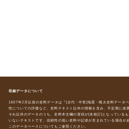
収録データについて
1607年2月以前の史料データは『
[古代・中世]地震・噴火史料データ
性についての評価など、史料テキスト以外の情報を含み、不定期に改
それ以外のデータのうち、史料本文欄の冒頭が[未校訂]となっている
いないテキストです。信頼性の低い史料や記述が含まれている場合が
このデータベースについて
もご参照ください。