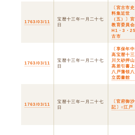
〔宮古市史
料集近世
宝暦十三年一月二十七
（五）〕宮
1763/03/11
日
教育委員会
H1・3・2
古市
〔享保年中
高宝暦十三
宝暦十三年一月二十七
川欠砂押山
1763/03/11
日
高差引書上
八戸藩領八
立図書館
〔官府御沙
宝暦十三年一月二十七
1763/03/11
記〕○江戸
日