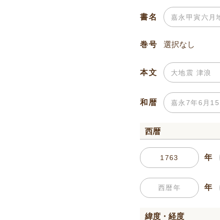
書名
巻号
本文
和暦
西暦
年
年
緯度・経度