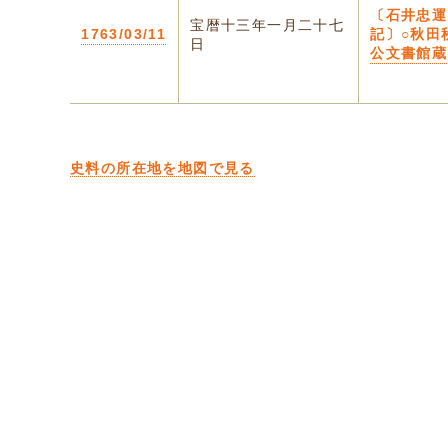
〔石井忠運
宝暦十三年一月二十七
1763/03/11
記〕○秋田
日
公文書館蔵
史料の所在地を地図で見る