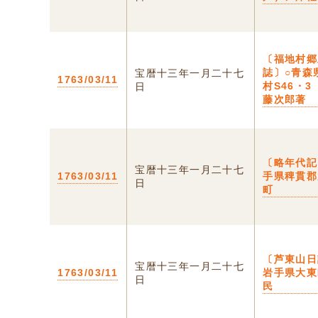
〔福地村郷
誌〕○青森
宝暦十三年一月二十七
1763/03/11
村S46・3
日
藤次郎著
〔略年代記
宝暦十三年一月二十七
1763/03/11
手県稗貫郡
日
町
〔芦東山日
宝暦十三年一月二十七
1763/03/11
岩手県大東
日
民