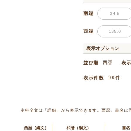
南端
西端
表示オプション
並び順
表
表示件数
史料全文は「詳細」から表示できます。西暦、書名は
西暦（綱文）
和暦（綱文）
書名