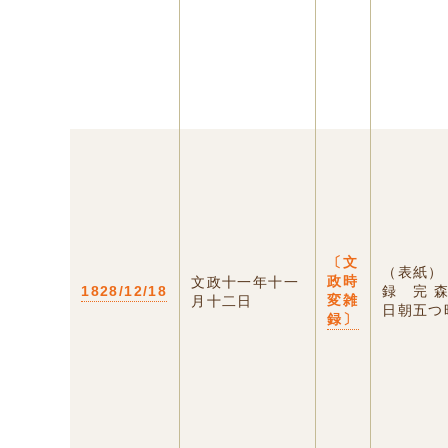
〔文
（表紙）
政時
文政十一年十一
1828/12/18
録 完 
変雑
月十二日
日朝五つ時
録〕