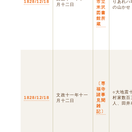
1828/12/18
市立
りあれハ
月十二日
米沢
の山かせ 落
図書
館所
蔵
〔専
福寺
○大地震
諸事
文政十一年十一
1828/12/18
村家数百
見聞
月十二日
人、田井村
雑
記〕