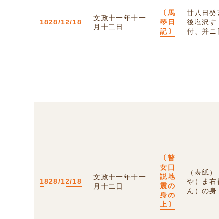
〔馬
廿八日癸
文政十一年十一
1828/12/18
琴日
後塩沢す
月十二日
記〕
付、并ニ同
〔瞽
女口
（表紙
説地
文政十一年十一
1828/12/18
や）ま右
震の
月十二日
ん）の身（
身の
上〕