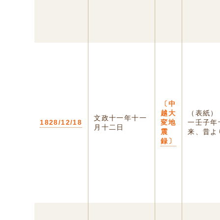
〔中
越大
（表紙）
文政十一年十一
1828/12/18
変地
一壬子年
月十二日
震
来、昔より
録〕