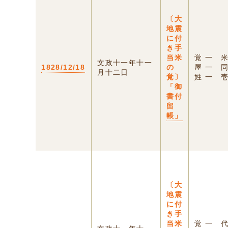
〔大
地震
に付
き手
当米
覚
文政十一年十一
1828/12/18
の
屋
月十二日
覚〕
姓 一 壱
「御
書付
留
帳」
〔大
地震
に付
き手
当米
覚 一 