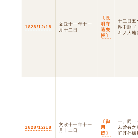
〔長
十二日五
明寺
文政十一年十一
1828/12/18
界中胴（
過去
月十二日
キノ大地震
帳〕
〔御
一、同十
文政十一年十一
1828/12/18
用
未曽有之
月十二日
留〕
町其外栃尾