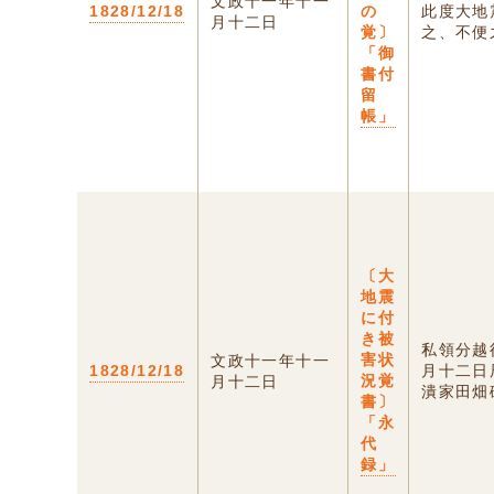
文政十一年十一
1828/12/18
の
此度大地
月十二日
覚〕
之、不便之
「御
書付
留
帳」
〔大
地震
に付
き被
私領分越
害状
文政十一年十一
1828/12/18
月十二日
況覚
月十二日
潰家田畑破
書〕
「永
代
録」