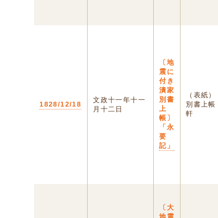
〔地
震に
付き
潰家
（表紙）
別書
文政十一年十一
1828/12/18
別書上帳
上
月十二日
軒 .
帳〕
「永
要
記」
〔大
地震