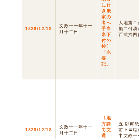
に付
き潰
家の
者へ
大地震ニ
文政十一年十一
1828/12/18
手当
損ニ付潰
月十二日
米下
百弐拾四
付の
控〕
「永
要
記」
〔地
方諸
五 以剪
文政十一年十一
1828/12/18
向文
前々〓塔
月十二日
通
中文政十一