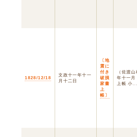
〔地
震に
付き
（佐渡山
文政十一年十一
1828/12/18
破損
年十一月
月十二日
家書
上帳 小..
上
帳〕