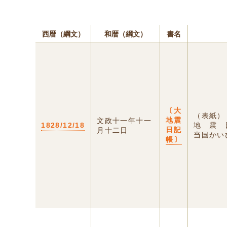
西暦（綱文）
和暦（綱文）
書名
〔大
（表紙）
地震
文政十一年十一
1828/12/18
地 震 
日記
月十二日
当国かいび
帳〕