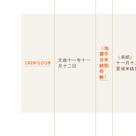
〔地
震手
（表紙）
当米
文政十一年十一
1828/12/18
十一月十
銭割
月十二日
置候米銭割
符
帳〕