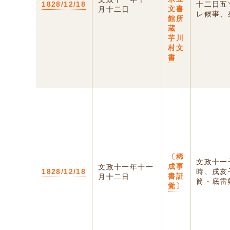
1828/12/18
十二日五
文書
月十二日
レ候事、死
館所
蔵
芋川
村文
書
〔稀
文政十一
成事
文政十一年十一
1828/12/18
時、戌亥
書証
月十二日
筒・底雷歟
覚〕