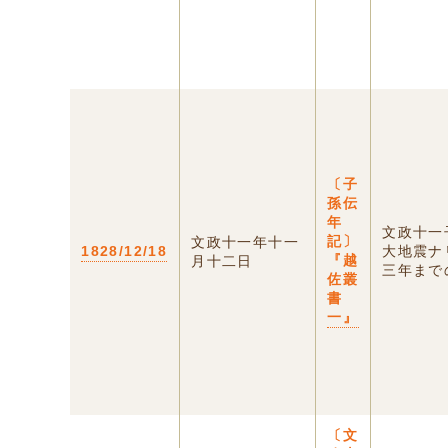
〔子
孫伝
年
文政十一
記〕
文政十一年十一
1828/12/18
大地震ナ
『越
月十二日
三年までの
佐叢
書
一』
〔文