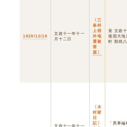
〔三
条村
上領
覚 文政
文政十一年十一
1828/12/18
外地
後国大地
月十二日
震被
軒 類焼八
害
届〕
〔木
村家
日
記〕
「異事編
文政十一年十一