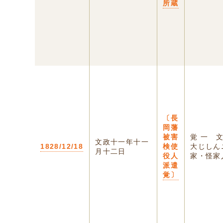
所蔵
〔長
岡藩
被害
覚 一 
文政十一年十一
1828/12/18
検使
大じしん
月十二日
役人
家・怪家人
派遣
覚〕