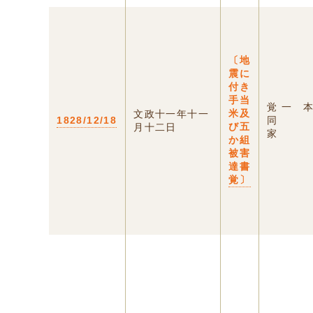
〔地
震に
付き
手当
覚 一
米及
文政十一年十一
1828/12/18
同 百
び五
月十二日
家 荘
か組
被害
達書
覚〕