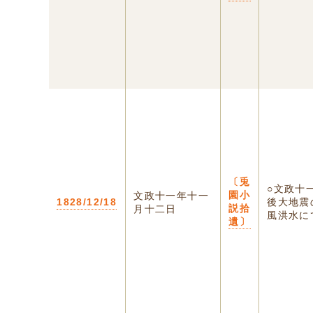
〔兎
○文政十
園小
文政十一年十一
1828/12/18
後大地震
説拾
月十二日
風洪水にて
遺〕