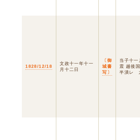
〔御
当子十一
文政十一年十一
1828/12/18
城書
震 越後
月十二日
写〕
半潰レ 六