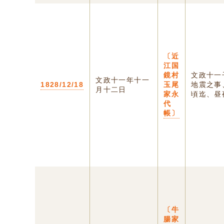
〔近
江国
鏡村
文政十一
文政十一年十一
1828/12/18
玉尾
地震之事
月十二日
家永
頃迄、昼夜
代
帳〕
〔牛
腸家