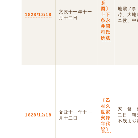
系
図〕
地震ノ事
文政十一年十一
1828/12/18
上下
時、大地
月十二日
条永
ニ候、中組
井昭
司氏
所蔵
〔乙
村久
家 督 
世家
文政十一年十一
1828/12/18
二日 朝
実録
月十二日
不残よぢ潰
年代
記〕