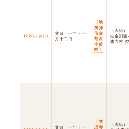
〔地
震拝
（表紙）
借金
文政十一年十一
1828/12/18
借金割
割渡
月十二日
成寺村 控 
小前
帳〕
〔本
（表紙
成寺
文政十一年十一