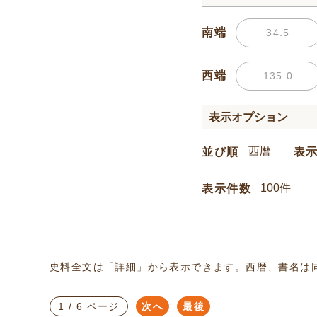
南端
西端
表示オプション
並び順
表
表示件数
史料全文は「詳細」から表示できます。西暦、書名は
1 / 6 ページ
次へ
最後