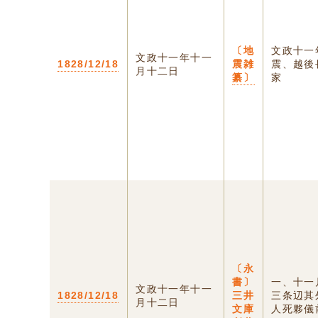
〔地
文政十一
文政十一年十一
1828/12/18
震雑
震、越後
月十二日
纂〕
家 拾
〔永
書〕
一、十一
文政十一年十一
1828/12/18
三井
三条辺其
月十二日
文庫
人死夥儀前