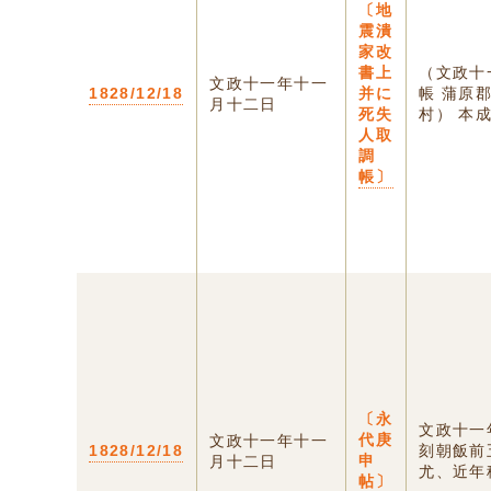
〔地
震潰
家改
書上
（文政十
文政十一年十一
1828/12/18
并に
帳 
月十二日
死失
村） 本成
人取
調
帳〕
〔永
文政十一
代庚
文政十一年十一
1828/12/18
刻朝飯前
申
月十二日
尤、近年稀
帖〕