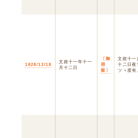
〔御
文政十一
文政十一年十一
1828/12/18
用
十二日夜
月十二日
留〕
ツヽ度有、