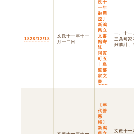
政十
一年
御用
控〕
新潟
県立
一、十一
文政十一年十一
文書
1828/12/18
三条町家
月十二日
館寄
難勝計、寺
託
阿賀
町五
十島
渡部
家文
書
〔年
代善
悪
帳〕
新潟
文政十一
県立
文政十一年十一