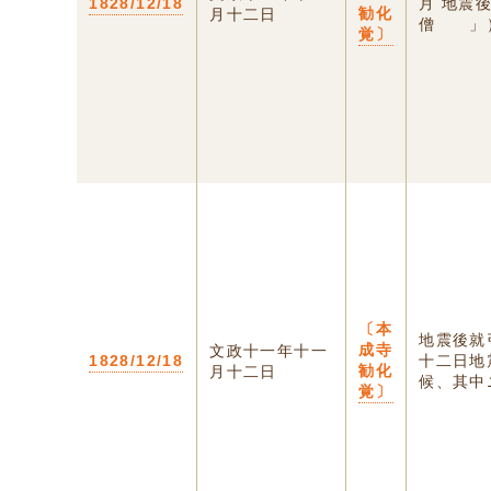
1828/12/18
月 地震
勧化
月十二日
僧 」）
覚〕
〔本
地震後就
成寺
文政十一年十一
1828/12/18
十二日地
勧化
月十二日
候、其中ニ
覚〕