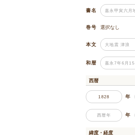
書名
巻号
本文
和暦
西暦
年
年
緯度・経度