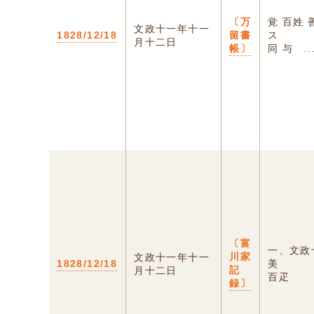
〔万
覚 百姓
文政十一年十一
1828/12/18
留書
ス
月十二日
帳〕
同 与 ..
〔富
一、文政
川家
文政十一年十一
1828/12/18
美
記
月十二日
百疋
録〕