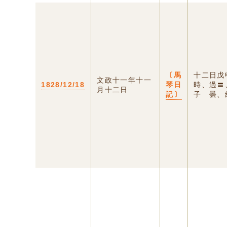
〔馬
十二日戊
文政十一年十一
1828/12/18
琴日
時、過〓
月十二日
記〕
子 曇、終