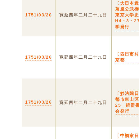
〔大日本
兼胤公武
1751/03/26
寛延四年二月二十九日
東京大学
H4・3・
学発行
〔四日市村
1751/03/26
寛延四年二月二十九日
京都
〔妙法院日
都市東山区
1751/03/26
寛延四年二月二十九日
25 続群
会発行
〔中橋家日