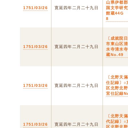
山県伊都
1751/03/26
寛延四年二月二十九日
国文学研
館蔵44G
8
〔成就院日
市東山区
1751/03/26
寛延四年二月二十九日
水寺清水
蔵No.49
〔北野天
仕記録〕○
1751/03/26
寛延四年二月二十九日
区北野北
宮仕記録No
〔北野天
代記録〕○
1751/03/26
寛延四年二月二十九日
区北野北