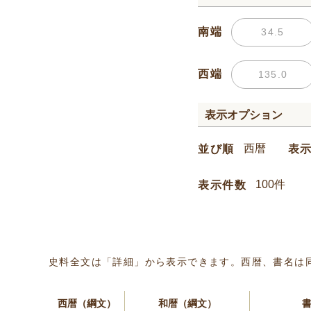
南端
西端
表示オプション
並び順
表
表示件数
史料全文は「詳細」から表示できます。西暦、書名は
西暦（綱文）
和暦（綱文）