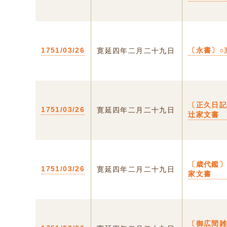
1751/03/26
〔永書〕○
寛延四年二月二十九日
〔正久日記
1751/03/26
寛延四年二月二十九日
辻家文書
〔歳代鑑〕
1751/03/26
寛延四年二月二十九日
家文書
〔御広間雑