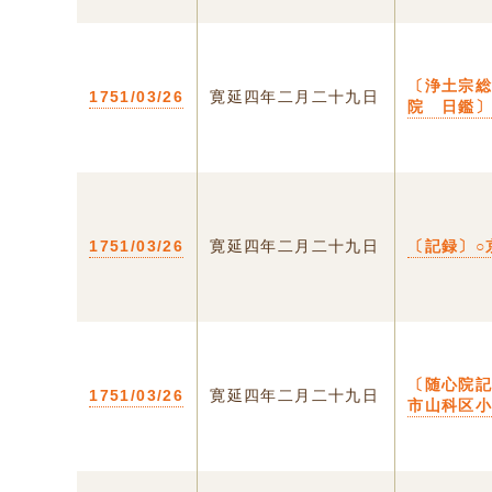
〔浄土宗
1751/03/26
寛延四年二月二十九日
院 日鑑〕
1751/03/26
寛延四年二月二十九日
〔記録〕○
〔随心院記
1751/03/26
寛延四年二月二十九日
市山科区