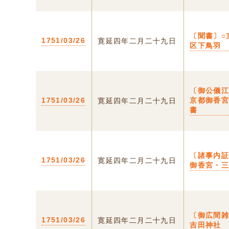
〔聞書〕○
1751/03/26
寛延四年二月二十九日
区下鳥羽
〔御公儀江
1751/03/26
京都御香
寛延四年二月二十九日
書
〔諸事内証
1751/03/26
寛延四年二月二十九日
御香宮・
〔御広間雑
1751/03/26
寛延四年二月二十九日
吉田神社