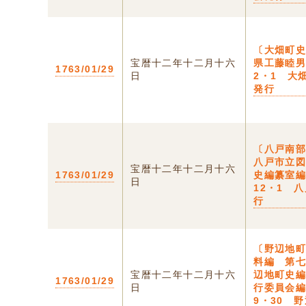
〔大畑町史
宝暦十二年十二月十六
県工藤睦男
1763/01/29
日
2・1 大
発行
〔八戸南
八戸市立
宝暦十二年十二月十六
1763/01/29
史編纂室編
日
12・1 
行
〔野辺地
料編 第
宝暦十二年十二月十六
辺地町史
1763/01/29
日
行委員会編
9・30 