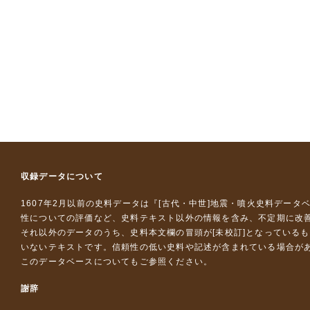
収録データについて
1607年2月以前の史料データは『
[古代・中世]地震・噴火史料データ
性についての評価など、史料テキスト以外の情報を含み、不定期に改
それ以外のデータのうち、史料本文欄の冒頭が[未校訂]となっている
いないテキストです。信頼性の低い史料や記述が含まれている場合が
このデータベースについて
もご参照ください。
謝辞