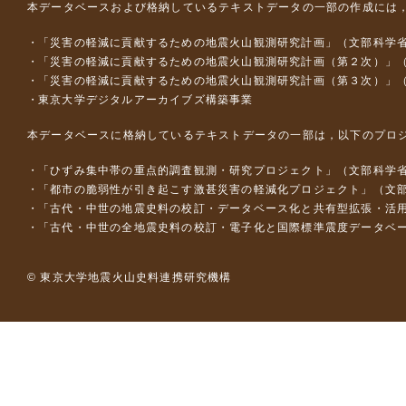
本データベースおよび格納しているテキストデータの一部の作成には
「災害の軽減に貢献するための地震火山観測研究計画」（文部科学
「災害の軽減に貢献するための地震火山観測研究計画（第２次）」
「災害の軽減に貢献するための地震火山観測研究計画（第３次）」
東京大学デジタルアーカイブズ構築事業
本データベースに格納しているテキストデータの一部は，以下のプロ
「ひずみ集中帯の重点的調査観測・研究プロジェクト」（文部科学省
「都市の脆弱性が引き起こす激甚災害の軽減化プロジェクト」（文部
「古代・中世の地震史料の校訂・データベース化と共有型拡張・活用シス
「古代・中世の全地震史料の校訂・電子化と国際標準震度データベース構
© 東京大学地震火山史料連携研究機構