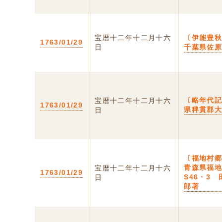
宝暦十二年十二月十六
〔伊能豊秋
1763/01/29
日
千葉県佐
〔略年代記
宝暦十二年十二月十六
1763/01/29
県稗貫郡
日
〔福地村郷
青森県福
宝暦十二年十二月十六
1763/01/29
S46・3
日
郎著