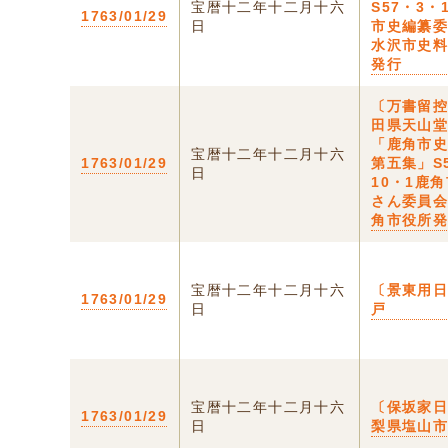
宝暦十二年十二月十六
S57・3・
1763/01/29
日
市史編纂
水沢市史
発行
〔万書留控
田県天山
「鹿角市
宝暦十二年十二月十六
1763/01/29
第五集」S
日
10・1鹿
さん委員
角市役所
宝暦十二年十二月十六
〔景東用日
1763/01/29
日
戸
宝暦十二年十二月十六
〔保坂家日
1763/01/29
日
梨県塩山