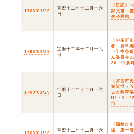
〔日記〕○
宝暦十二年十二月十六
1763/01/29
家文書 
日
央公民館
〔中条町
巻 資料
宝暦十二年十二月十六
1763/01/29
下〕中条
日
ん委員会S
20 中条
〔宮古市
集近世（
宝暦十二年十二月十六
1763/01/29
古市教育
日
H1・3・2
市
〔函館市
編 第一巻
宝暦十二年十二月十六
1763/01/29