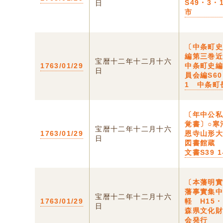
S49・3・
日
市
〔中条町
編第三巻
宝暦十二年十二月十六
1763/01/29
中条町史
日
員会編S6
1 中条町
〔年中公
覚書〕○寒
宝暦十二年十二月十六
1763/01/29
恩寺山形
日
図書館蔵
文書S39 1
〔本藩明
藩事實集中
宝暦十二年十二月十六
1763/01/29
軽 H15・
日
森県文化
会発行