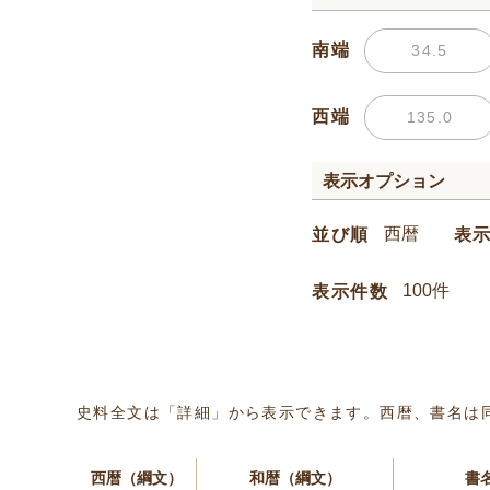
南端
西端
表示オプション
並び順
表
表示件数
史料全文は「詳細」から表示できます。西暦、書名は
西暦（綱文）
和暦（綱文）
書