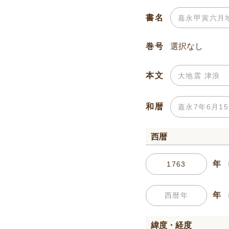
書名
巻号
本文
和暦
西暦
年
年
緯度・経度