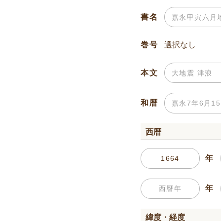
書名
巻号
本文
和暦
西暦
年
年
緯度・経度