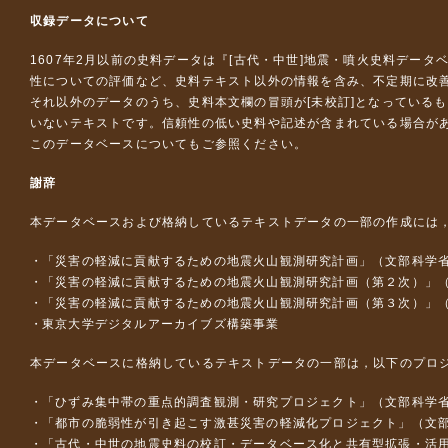
収録データについて
1607年2月以前の史料データは『
[古代・中世]地震・噴火史料データ
性についての評価など、史料テキスト以外の情報を含み、不定期に改
それ以外のデータのうち、史料本文欄の冒頭が[未校訂]となっている
いないテキストです。信頼性の低い史料や記述が含まれている場合が
このデータベースについて
もご参照ください。
謝辞
本データベースおよび格納しているテキストデータの一部の作成には
「災害の軽減に貢献するための地震火山観測研究計画」（文部科学
「災害の軽減に貢献するための地震火山観測研究計画（第２次）」
「災害の軽減に貢献するための地震火山観測研究計画（第３次）」
東京大学デジタルアーカイブズ構築事業
本データベースに格納しているテキストデータの一部は，以下のプロ
「ひずみ集中帯の重点的調査観測・研究プロジェクト」（文部科学省
「都市の脆弱性が引き起こす激甚災害の軽減化プロジェクト」（文部
「古代・中世の地震史料の校訂・データベース化と共有型拡張・活用シス