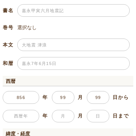
書名
巻号
本文
和暦
西暦
年
月
日から
年
月
日まで
緯度・経度