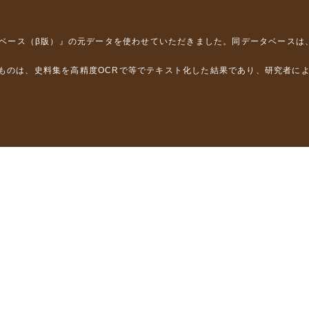
タベース（β版）』
の元データを使わせていただきました。同データベースは
るものは、史料集を高精度OCRで等でテキスト化した結果であり、研究者に
は，以下のプロジェクトの支援を受けました。
学省）
」（文部科学省）
」（文部科学省）
ロジェクトの成果を利用しました。
省委託研究事業、研究代表者 佐竹健治）
部科学省委託研究事業、研究代表者 佐竹健治）
ステムの開発 」（科研費基盤研究(B)18310124、研究代表者 石橋克