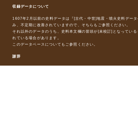
収録データについて
1607年2月以前の史料データは『
[古代・中世]地震・噴火史料デー
み、不定期に改善されていますので、
そちら
もご参照ください。
それ以外のデータのうち、史料本文欄の冒頭が[未校訂]となってい
れている場合があります。
このデータベースについて
もご参照ください。
謝辞
本データベースおよび格納しているテキストデータの一部の作成に
「災害の軽減に貢献するための地震火山観測研究計画」（文部科
「災害の軽減に貢献するための地震火山観測研究計画（第２次）
「災害の軽減に貢献するための地震火山観測研究計画（第３次）
東京大学デジタルアーカイブズ構築事業
本データベースに格納しているテキストデータの一部は，以下のプ
「ひずみ集中帯の重点的調査観測・研究プロジェクト」（文部科学
「都市の脆弱性が引き起こす激甚災害の軽減化プロジェクト」（文
「古代・中世の地震史料の校訂・データベース化と共有型拡張・活用シ