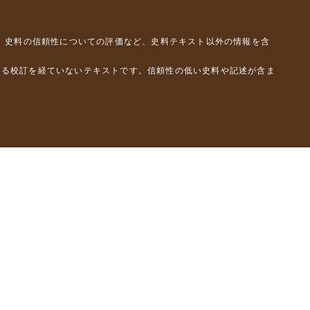
、史料の信頼性についての評価など、史料テキスト以外の情報を含
よる校訂を経ていないテキストです。信頼性の低い史料や記述が含ま
彦）