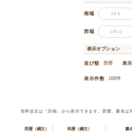
南端
西端
表示オプション
並び順
表
表示件数
史料全文は「詳細」から表示できます。西暦、書名は
西暦（綱文）
和暦（綱文）
書