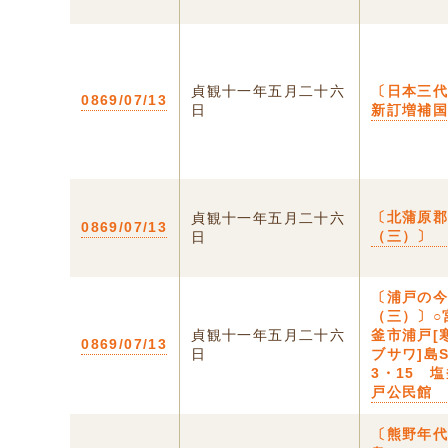
貞観十一年五月二十六
〔日本三代
0869/07/13
日
新訂増補
〔北蒲原
貞観十一年五月二十六
0869/07/13
（三）〕
日
〔浦戸の
（三）〕○
貞観十一年五月二十六
釜市浦戸[
0869/07/13
日
ブサワ]島S
3・15 
戸公民館
〔熊野年代