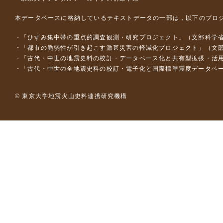
本データベースに格納しているテキストデータの一部は，以下のプロ
「ひずみ集中帯の重点的調査観測・研究プロジェクト」（文部科学省
「都市の脆弱性が引き起こす激甚災害の軽減化プロジェクト」（文部
「古代・中世の地震史料の校訂・データベース化と共有型拡張・活用シス
「古代・中世の全地震史料の校訂・電子化と国際標準震度データベース構
© 東京大学地震火山史料連携研究機構