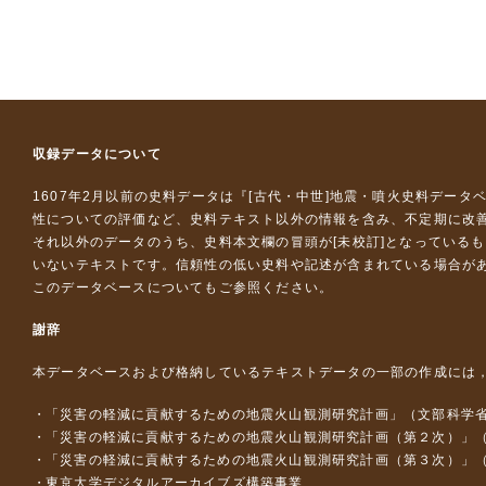
収録データについて
1607年2月以前の史料データは『
[古代・中世]地震・噴火史料データ
性についての評価など、史料テキスト以外の情報を含み、不定期に改
それ以外のデータのうち、史料本文欄の冒頭が[未校訂]となっている
いないテキストです。信頼性の低い史料や記述が含まれている場合が
このデータベースについて
もご参照ください。
謝辞
本データベースおよび格納しているテキストデータの一部の作成には
「災害の軽減に貢献するための地震火山観測研究計画」（文部科学
「災害の軽減に貢献するための地震火山観測研究計画（第２次）」
「災害の軽減に貢献するための地震火山観測研究計画（第３次）」
東京大学デジタルアーカイブズ構築事業