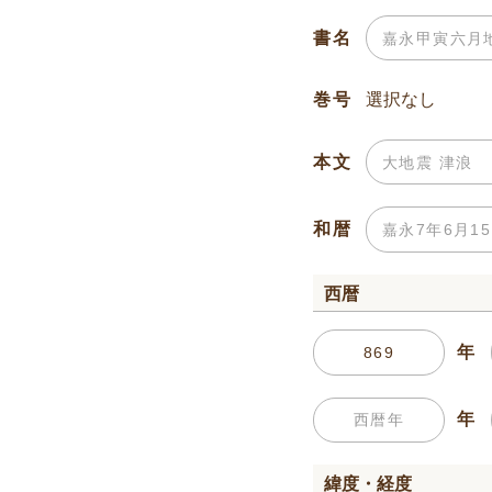
書名
巻号
本文
和暦
西暦
年
年
緯度・経度