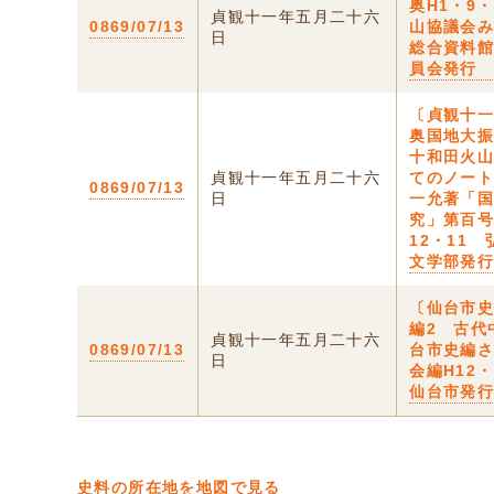
奥H1・9
貞観十一年五月二十六
0869/07/13
山協議会
日
総合資料
員会発行
〔貞観十
奥国地大
十和田火
貞観十一年五月二十六
てのノー
0869/07/13
日
一允著「
究」第百号
12・11
文学部発
〔仙台市
編2 古代
貞観十一年五月二十六
0869/07/13
台市史編
日
会編H12
仙台市発
史料の所在地を地図で見る