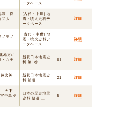
ータベース
地震、良
[古代・中世] 地
詳細
許又大
震・噴火史料デ
ータベース
[古代・中世] 地
島ノ奥ノ
詳細
震・噴火史料デ
ータベース
江北地方に
新収日本地震史
詳細
社・八王
81
料 第1巻
め気比神
新収日本地震史
21
詳細
料 補遺
子 天下
日本の歴史地震
○宮中鳥夕
5
詳細
史料 拾遺 二