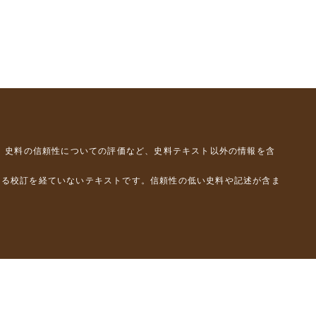
、史料の信頼性についての評価など、史料テキスト以外の情報を含
よる校訂を経ていないテキストです。信頼性の低い史料や記述が含ま