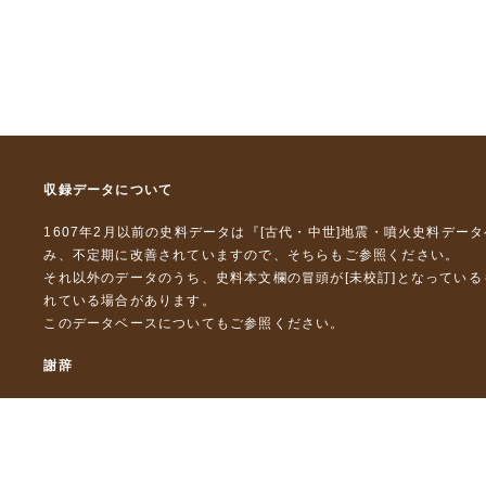
収録データについて
1607年2月以前の史料データは『
[古代・中世]地震・噴火史料デー
み、不定期に改善されていますので、
そちら
もご参照ください。
それ以外のデータのうち、史料本文欄の冒頭が[未校訂]となってい
れている場合があります。
このデータベースについて
もご参照ください。
謝辞
本データベースおよび格納しているテキストデータの一部の作成に
「災害の軽減に貢献するための地震火山観測研究計画」（文部科
「災害の軽減に貢献するための地震火山観測研究計画（第２次）