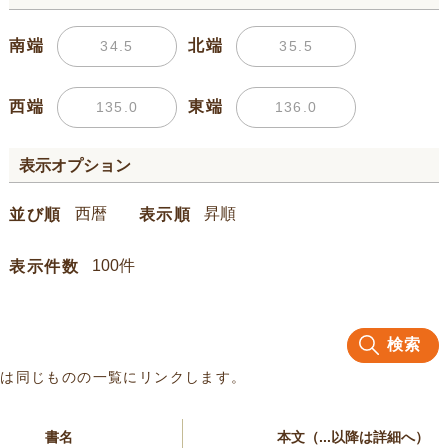
南端
北端
西端
東端
表示オプション
並び順
表示順
表示件数
検索
名は同じものの一覧にリンクします。
書名
本文（...以降は詳細へ）