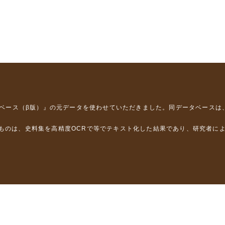
タベース（β版）』
の元データを使わせていただきました。同データベースは
るものは、史料集を高精度OCRで等でテキスト化した結果であり、研究者に
は，以下のプロジェクトの支援を受けました。
学省）
」（文部科学省）