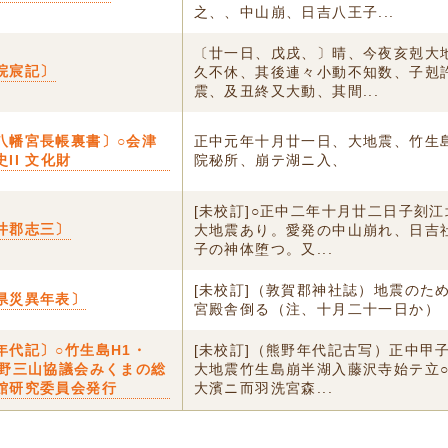
之、、中山崩、日吉八王子...
〔廿一日、戊戌、〕晴、今夜亥剋大
院宸記〕
久不休、其後連々小動不知数、子剋
震、及丑終又大動、其間...
八幡宮長帳裏書〕○会津
正中元年十月廿一日、大地震、竹生
II 文化財
院秘所、崩テ湖ニ入、
[未校訂]○正中二年十月廿二日子刻
井郡志三〕
大地震あり。愛発の中山崩れ、日吉
子の神体堕つ。又...
[未校訂]（敦賀郡神社誌）地震のた
県災異年表〕
宮殿舎倒る（注、十月二十一日か）
年代記〕○竹生島H1・
[未校訂]（熊野年代記古写）正中甲
熊野三山協議会みくまの総
大地震竹生島崩半湖入藤沢寺始テ立
館研究委員会発行
大濱ニ而羽洗宮森...