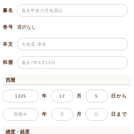
書名
巻号
本文
和暦
西暦
年
月
日から
年
月
日まで
緯度・経度