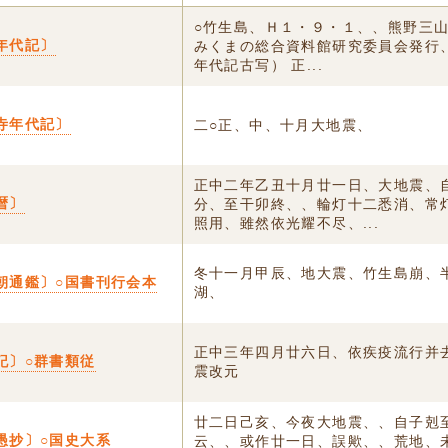
○竹生島、Ｈ１・９・１、、熊野三
年代記〕
みくまの総合資料館研究委員会発行、
年代記古写） 正...
寺年代記〕
二○正、中、十月大地震、
正中二年乙丑十月廿一日、大地震、
暦〕
分、至干卯終、、輪灯十二悉消、常
照用、雖然依光耀不尽、...
冬十一月甲辰、地大震、竹生島崩、
朝通鑑〕○国書刊行会本
湖、
正中三年四月廿六日、依疾疫流行并
記〕○群書類従
震改元
廿二日己亥、今夜大地震、、自子剋
愚抄〕○国史大系
云、、或作廿一日、誤歟、、荒地、