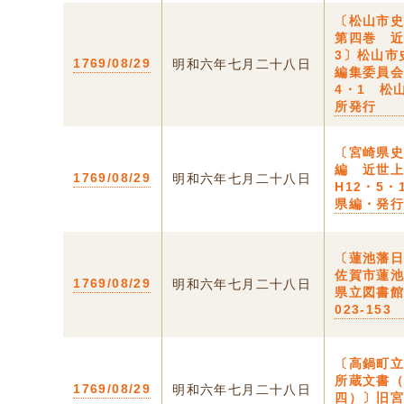
〔松山市
第四巻 
3〕松山市
1769/08/29
明和六年七月二十八日
編集委員会
4・1 松
所発行
〔宮崎県
編 近世
1769/08/29
明和六年七月二十八日
H12・5・
県編・発
〔蓮池藩日
佐賀市蓮
1769/08/29
明和六年七月二十八日
県立図書
023-153
〔高鍋町
所蔵文書
1769/08/29
明和六年七月二十八日
四）〕旧