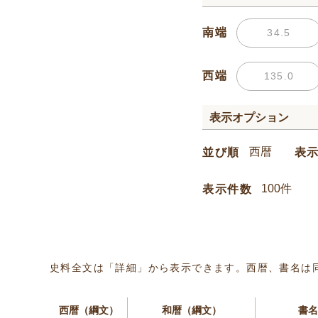
南端
西端
表示オプション
並び順
表
表示件数
史料全文は「詳細」から表示できます。西暦、書名は
西暦（綱文）
和暦（綱文）
書名