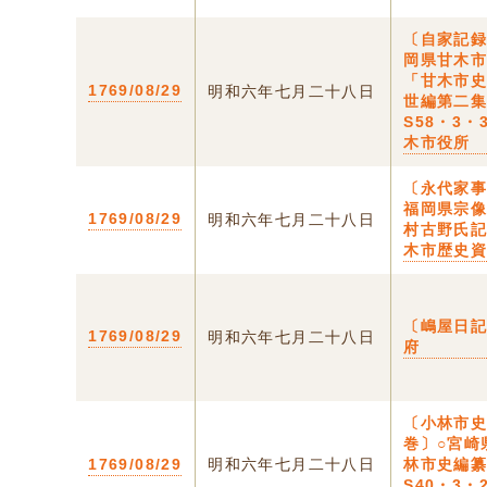
〔自家記録
岡県甘木
「甘木市
1769/08/29
明和六年七月二十八日
世編第二
S58・3・
木市役所
〔永代家事
福岡県宗
1769/08/29
明和六年七月二十八日
村古野氏
木市歴史
〔嶋屋日記
1769/08/29
明和六年七月二十八日
府
〔小林市
巻〕○宮崎
1769/08/29
明和六年七月二十八日
林市史編
S40・3・