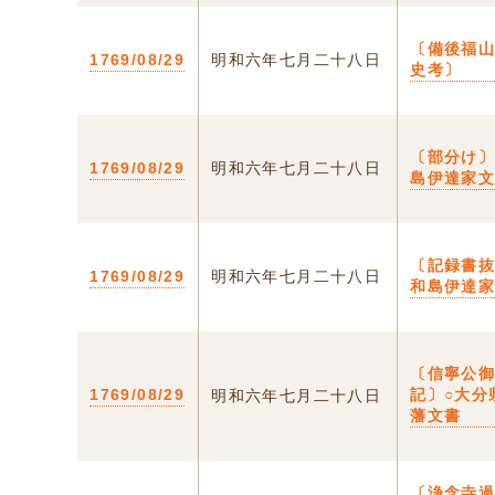
〔備後福
1769/08/29
明和六年七月二十八日
史考〕
〔部分け〕
1769/08/29
明和六年七月二十八日
島伊達家
〔記録書抜
1769/08/29
明和六年七月二十八日
和島伊達
〔信寧公
1769/08/29
記〕○大分
明和六年七月二十八日
藩文書
〔浄念寺