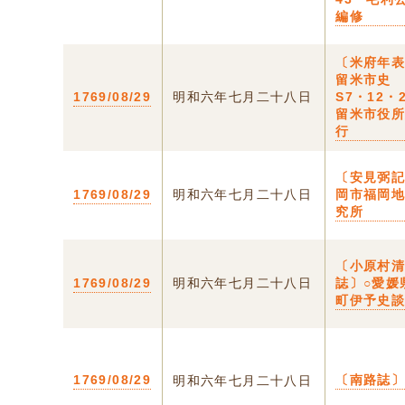
編修
〔米府年
留米市史
1769/08/29
明和六年七月二十八日
S7・12・
留米市役
行
〔安見弼記
1769/08/29
明和六年七月二十八日
岡市福岡
究所
〔小原村
1769/08/29
明和六年七月二十八日
誌〕○愛媛
町伊予史
1769/08/29
〔南路誌
明和六年七月二十八日