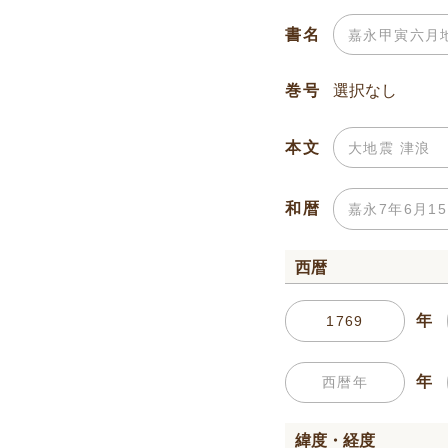
書名
巻号
本文
和暦
西暦
年
年
緯度・経度