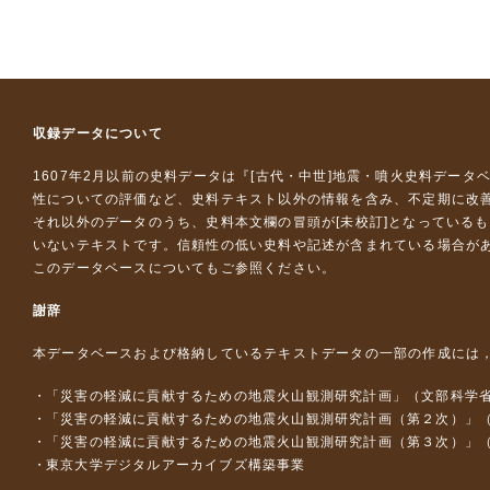
収録データについて
1607年2月以前の史料データは『
[古代・中世]地震・噴火史料データ
性についての評価など、史料テキスト以外の情報を含み、不定期に改
それ以外のデータのうち、史料本文欄の冒頭が[未校訂]となっている
いないテキストです。信頼性の低い史料や記述が含まれている場合が
このデータベースについて
もご参照ください。
謝辞
本データベースおよび格納しているテキストデータの一部の作成には
「災害の軽減に貢献するための地震火山観測研究計画」（文部科学
「災害の軽減に貢献するための地震火山観測研究計画（第２次）」
「災害の軽減に貢献するための地震火山観測研究計画（第３次）」
東京大学デジタルアーカイブズ構築事業