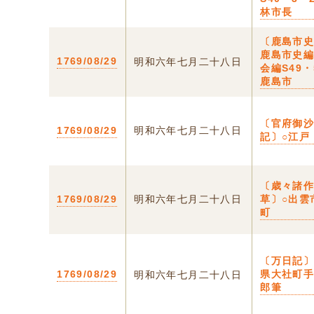
林市長
〔鹿島市
鹿島市史
1769/08/29
明和六年七月二十八日
会編S49・
鹿島市
〔官府御
1769/08/29
明和六年七月二十八日
記〕○江戸
〔歳々諸
1769/08/29
明和六年七月二十八日
草〕○出雲
町
〔万日記〕
1769/08/29
県大社町
明和六年七月二十八日
郎筆