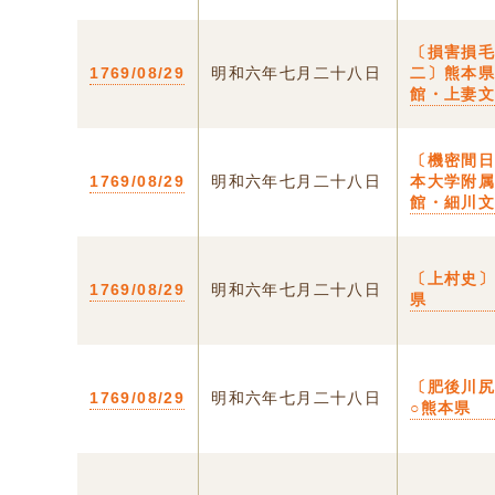
〔損害損
1769/08/29
明和六年七月二十八日
二〕熊本
館・上妻
〔機密間
1769/08/29
明和六年七月二十八日
本大学附
館・細川
〔上村史〕
1769/08/29
明和六年七月二十八日
県
〔肥後川
1769/08/29
明和六年七月二十八日
○熊本県