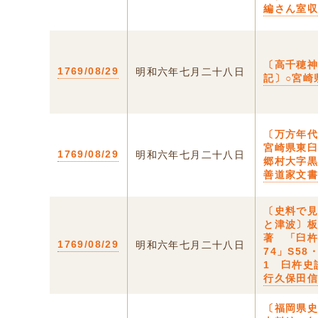
編さん室
〔高千穂
1769/08/29
明和六年七月二十八日
記〕○宮崎
〔万方年代
宮崎県東
1769/08/29
明和六年七月二十八日
郷村大字
善道家文
〔史料で
と津波〕
著 「臼
1769/08/29
明和六年七月二十八日
74」S58
1 臼杵史
行久保田
〔福岡県