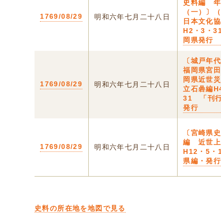
史料編 
（一）〕
1769/08/29
明和六年七月二十八日
日本文化
H2・3・3
岡県発行
〔城戸年代
福岡県宮
岡県近世
1769/08/29
明和六年七月二十八日
立石碞編H
31 「刊
発行
〔宮崎県
編 近世
1769/08/29
明和六年七月二十八日
H12・5・
県編・発
史料の所在地を地図で見る