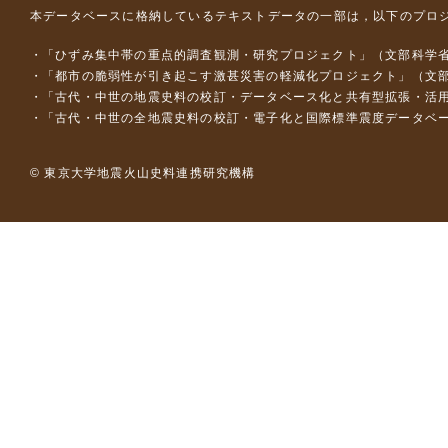
本データベースに格納しているテキストデータの一部は，以下のプロ
「ひずみ集中帯の重点的調査観測・研究プロジェクト」（文部科学省
「都市の脆弱性が引き起こす激甚災害の軽減化プロジェクト」（文部
「古代・中世の地震史料の校訂・データベース化と共有型拡張・活用シス
「古代・中世の全地震史料の校訂・電子化と国際標準震度データベース構
© 東京大学地震火山史料連携研究機構