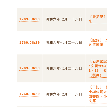
〔天災記〕
1769/08/29
明和六年七月二十八日
米
〔記録〕○
1769/08/29
明和六年七月二十八日
久留米藩
〔石原家
○久留米S4
1769/08/29
明和六年七月二十八日
1・16 
（復刻）
〔日記〕○
小城佐賀
1769/08/29
明和六年七月二十八日
図書館・
文庫