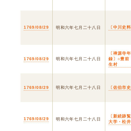
1769/08/29
〔中川史
明和六年七月二十八日
〔禅源寺
1769/08/29
明和六年七月二十八日
録〕○豊前
生村
1769/08/29
明和六年七月二十八日
〔佐伯市
〔新続跡
1769/08/29
明和六年七月二十八日
大学・松