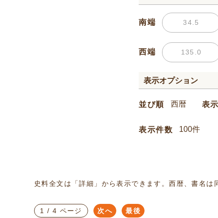
南端
西端
表示オプション
並び順
表
表示件数
史料全文は「詳細」から表示できます。西暦、書名は
1 / 4 ページ
次へ
最後