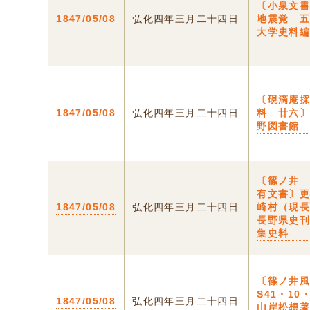
〔小泉文
1847/05/08
弘化四年三月二十四日
地震覚 
大学史料
〔硯滴庵
1847/05/08
弘化四年三月二十四日
料 廿六
野図書館
〔篠ノ井
有文書〕
1847/05/08
弘化四年三月二十四日
崎村（現
長野県史
集史料
〔篠ノ井
S41・10
1847/05/08
弘化四年三月二十四日
山岸松想