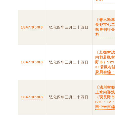
〔青木雅
長野市七
1847/05/08
弘化四年三月二十四日
県史刊行
料
〔若槻村
内郡若槻
1847/05/08
弘化四年三月二十四日
野市）S2
31若槻村
委員会編
〔浅川村
上水内郡
1847/05/08
弘化四年三月二十四日
（現長野
S10・12
田中米吉