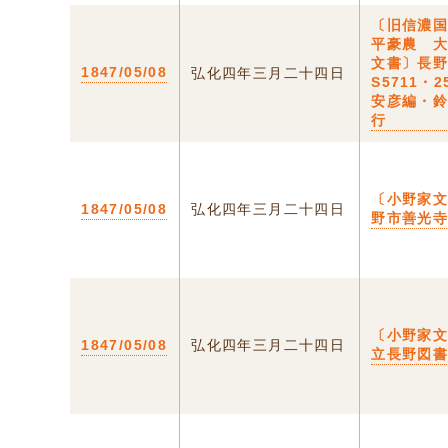
〔旧信濃
平豪農 
文書〕長
1847/05/08
弘化四年三月二十四日
S5711・
安彦編・
行
〔小野家
1847/05/08
弘化四年三月二十四日
野市善光
〔小野家
1847/05/08
弘化四年三月二十四日
立長野図