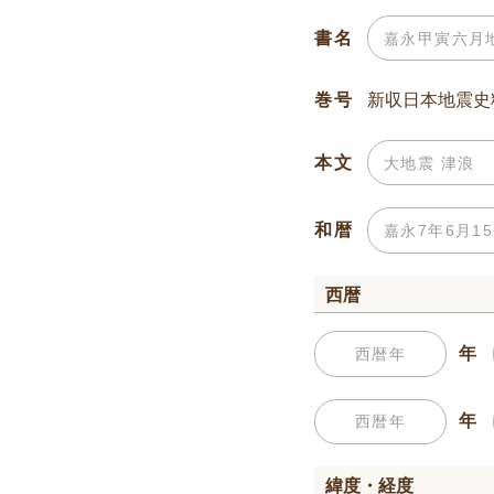
書名
巻号
本文
和暦
西暦
年
年
緯度・経度