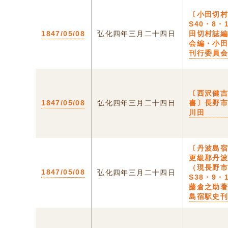
〔小田切
S40・8・
1847/05/08
弘化四年三月二十四日
田切村誌
会編・小
刊行委員
〔西沢健
1847/05/08
弘化四年三月二十四日
書〕長野
川田
〔丹波島
更級郡丹
（現長野
1847/05/08
弘化四年三月二十四日
S38・9・
藤倉之助
島宿駅史