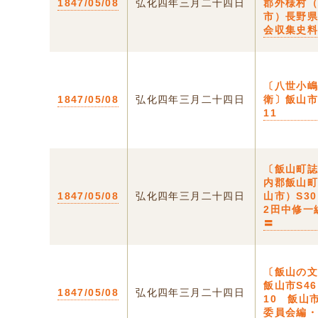
1847/05/08
弘化四年三月二十四日
郡外様村
市）長野
会収集史
〔八世小
1847/05/08
弘化四年三月二十四日
衛〕飯山市
11
〔飯山町
内郡飯山
1847/05/08
弘化四年三月二十四日
山市）S30
2田中修一
〓
〔飯山の
飯山市S4
1847/05/08
弘化四年三月二十四日
10 飯山
委員会編