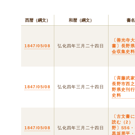
西暦（綱文）
和暦（綱文）
書名
〔善光寺
1847/05/08
弘化四年三月二十四日
書〕長野
会収集史
〔斉藤武
長野市西
1847/05/08
弘化四年三月二十四日
野県史刊
史料
〔古文書
読む（2）
1847/05/08
弘化四年三月二十四日
野〕S56・
黒坂周平