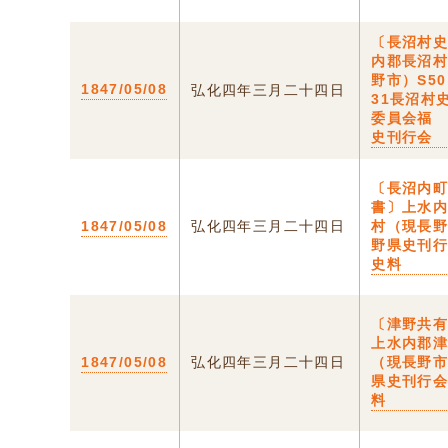
〔長沼村
内郡長沼
野市）S5
1847/05/08
弘化四年三月二十四日
31長沼村
委員会福
史刊行会
〔長沼内
書〕上水
1847/05/08
弘化四年三月二十四日
村（現長
野県史刊
史料
〔津野共
上水内郡
1847/05/08
弘化四年三月二十四日
（現長野
県史刊行
料