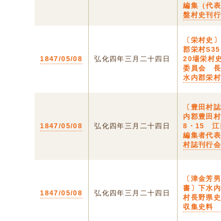
編集（代
盤村史刊
〔栄村史
郡栄村S3
1847/05/08
弘化四年三月二十四日
20場栄村
委員会 
水内郡栄
〔豊田村
内郡豊田村
1847/05/08
弘化四年三月二十四日
8・15 
編集者代
村誌刊行
〔津金芳
書〕下水
1847/05/08
弘化四年三月二十四日
村長野県
収集史料