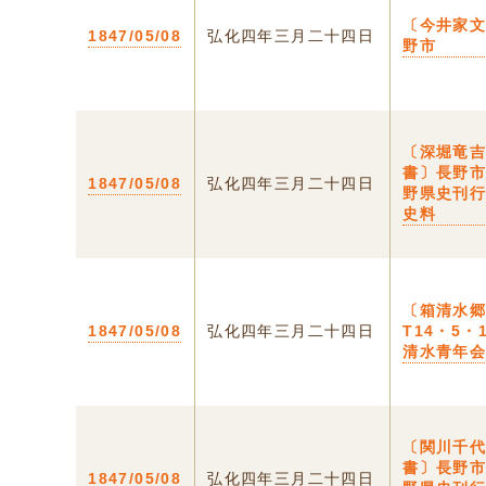
〔今井家
1847/05/08
弘化四年三月二十四日
野市
〔深堀竜
書〕長野
1847/05/08
弘化四年三月二十四日
野県史刊
史料
〔箱清水
1847/05/08
弘化四年三月二十四日
T14・5・
清水青年
〔関川千
書〕長野
1847/05/08
弘化四年三月二十四日