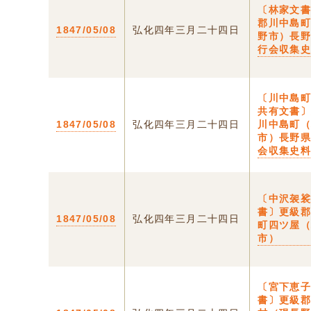
〔林家文
郡川中島
1847/05/08
弘化四年三月二十四日
野市）長
行会収集
〔川中島
共有文書
1847/05/08
弘化四年三月二十四日
川中島町
市）長野
会収集史
〔中沢袈
書〕更級
1847/05/08
弘化四年三月二十四日
町四ツ屋
市）
〔宮下恵
書〕更級