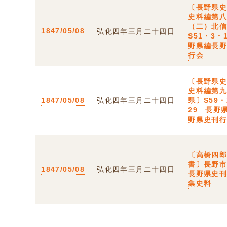
〔長野県
史料編第
（二）北
1847/05/08
弘化四年三月二十四日
S51・3・
野県編長
行会
〔長野県
史料編第
1847/05/08
弘化四年三月二十四日
県〕S59・
29 長野
野県史刊
〔高橋四
書〕長野
1847/05/08
弘化四年三月二十四日
長野県史
集史料