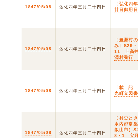
〔弘化四
1847/05/08
弘化四年三月二十四日
廿日御用
〔豊淵村
み〕S29・
1847/05/08
弘化四年三月二十四日
11 上高
淵村発行
〔載 記
1847/05/08
弘化四年三月二十四日
光町立図
〔村史と
水内郡常
飯山市）S
1847/05/08
弘化四年三月二十四日
8・1 宝