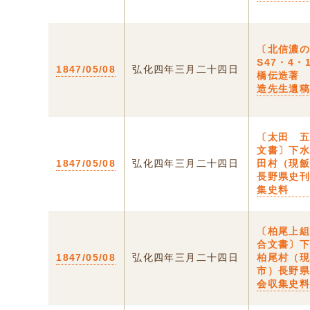
〔北信濃
S47・4・
1847/05/08
弘化四年三月二十四日
橋伝造著
造先生遺
〔太田 
文書〕下
1847/05/08
弘化四年三月二十四日
田村（現
長野県史
集史料
〔柏尾上
合文書〕
1847/05/08
弘化四年三月二十四日
柏尾村（
市）長野
会収集史