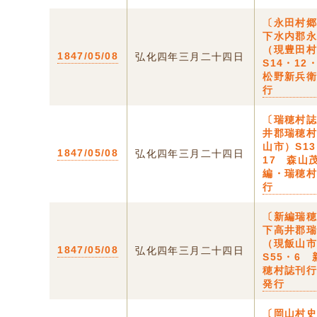
〔永田村
下水内郡
（現豊田
1847/05/08
弘化四年三月二十四日
S14・12
松野新兵
行
〔瑞穂村
井郡瑞穂
山市）S13
1847/05/08
弘化四年三月二十四日
17 森山
編・瑞穂
行
〔新編瑞
下高井郡
（現飯山
1847/05/08
弘化四年三月二十四日
S55・6
穂村誌刊
発行
〔岡山村