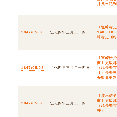
井風土記
〔塩崎村
1847/05/08
弘化四年三月二十四日
S46・10
崎村史刊
〔宮崎松
書〕更級
1847/05/08
弘化四年三月二十四日
（現長野
井）長野
会収集史
〔清水信
書〕更級
1847/05/08
弘化四年三月二十四日
（現長野
井）