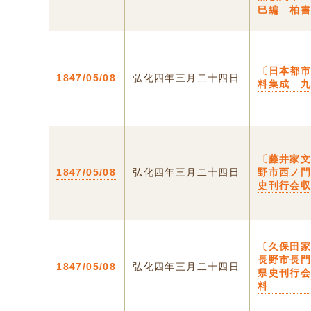
巳編 柏
〔日本都
1847/05/08
弘化四年三月二十四日
料集成 
〔藤井家
1847/05/08
弘化四年三月二十四日
野市西ノ
史刊行会
〔久保田
長野市長
1847/05/08
弘化四年三月二十四日
県史刊行
料