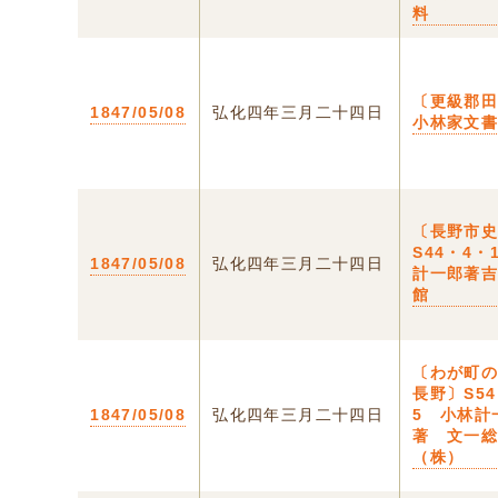
料
〔更級郡
1847/05/08
弘化四年三月二十四日
小林家文
〔長野市
S44・4・
1847/05/08
弘化四年三月二十四日
計一郎著
館
〔わが町
長野〕S5
1847/05/08
弘化四年三月二十四日
5 小林計
著 文一
（株）