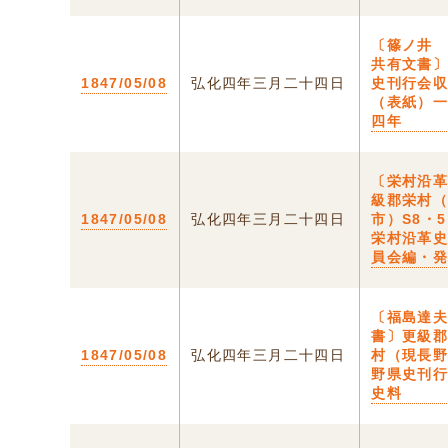
〔篠ノ井
共有文書
1847/05/08
弘化四年三月二十四日
史刊行会
（表紙）
四年
〔栄村沿
級郡栄村
1847/05/08
弘化四年三月二十四日
市）S8・
栄村沿革
員会編・
〔福島達
書〕更級
1847/05/08
弘化四年三月二十四日
村（現長
野県史刊
史料