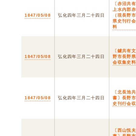
〔赤沼共
上水内郡
1847/05/08
弘化四年三月二十四日
（現長野
県史刊行
料
〔鑢共有
1847/05/08
弘化四年三月二十四日
野市長野
会収集史
〔北長池
1847/05/08
弘化四年三月二十四日
書〕長野
史刊行会
〔西山悦