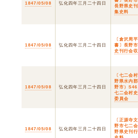
書〕長野
1847/05/08
弘化四年三月二十四日
長野県史
集史料
〔倉沢周
1847/05/08
弘化四年三月二十四日
書〕長野
史刊行会
〔七二会
野県水内
1847/05/08
弘化四年三月二十四日
野市）S46
七二会村
委員会
〔正源寺
野市七二
1847/05/08
弘化四年三月二十四日
野県史刊
史料