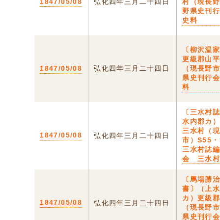
1847/05/08
弘化四年三月二十四日
村（現長
野県史刊
史料
〔柳沢温
更級郡山
1847/05/08
弘化四年三月二十四日
（現長野
県史刊行
料
〔三水村
水内郡カ
三水村（
1847/05/08
弘化四年三月二十四日
市）S55
三水村誌
会 三水
〔馬場勝
書〕（上
カ）更級
1847/05/08
弘化四年三月二十四日
（現長野
県史刊行