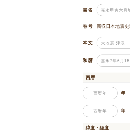
書名
巻号
本文
和暦
西暦
年
年
緯度・経度