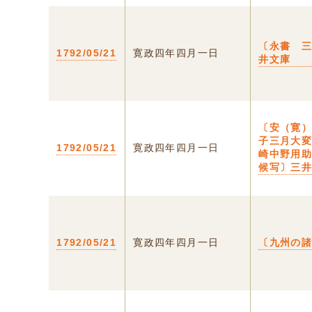
〔永書 
1792/05/21
寛政四年四月一日
井文庫
〔安（寛
子三月大
1792/05/21
寛政四年四月一日
崎中野用
候写〕三
1792/05/21
寛政四年四月一日
〔九州の