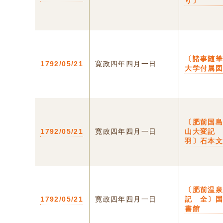
り〕
〔諸事随
1792/05/21
寛政四年四月一日
大学付属
〔肥前国
1792/05/21
寛政四年四月一日
山大変記
羽〕石本
〔肥前温
1792/05/21
寛政四年四月一日
記 全〕
書館