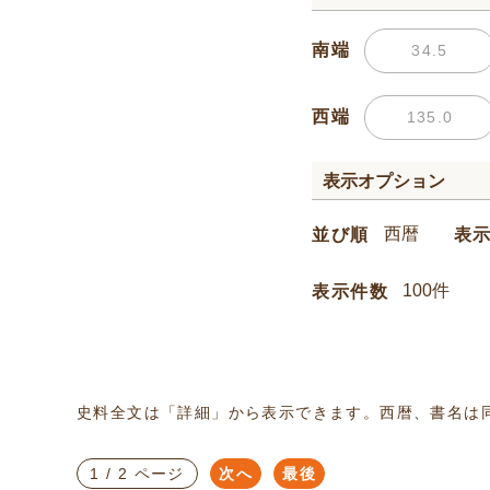
南端
西端
表示オプション
並び順
表
表示件数
史料全文は「詳細」から表示できます。西暦、書名は
1 / 2 ページ
次へ
最後