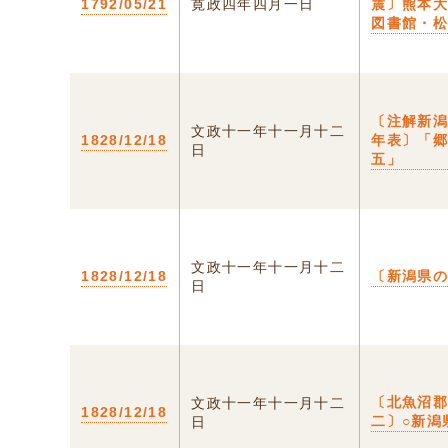
1792/05/21
寛政四年四月一日
震〕熊本
図書館・
〔注解新
文政十一年十一月十二
1828/12/18
年表〕「
日
五」
文政十一年十一月十二
1828/12/18
〔新潟県
日
〔北魚沼
文政十一年十一月十二
1828/12/18
二〕○新潟
日