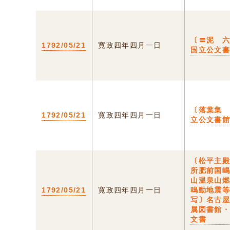
〔〓泥 
1792/05/21
寛政四年四月一日
国立公文
〔落葉集
1792/05/21
寛政四年四月一日
立公文書
〔松平主
所肥前国
山温泉山
1792/05/21
寛政四年四月一日
鳴動地震
写〕名古
属図書館
文書