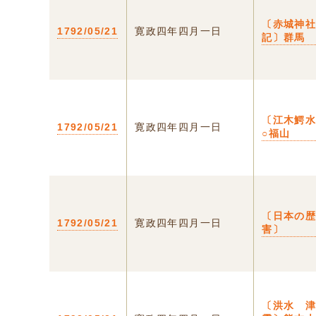
〔赤城神
1792/05/21
寛政四年四月一日
記〕群馬
〔江木鰐
1792/05/21
寛政四年四月一日
○福山
〔日本の
1792/05/21
寛政四年四月一日
害〕
〔洪水 