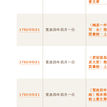
妻文庫
〔嶋原一
1792/05/21
寛政四年四月一日
写 全〕
図書館・
〔肥前国
1792/05/21
寛政四年四月一日
原大変〕
図書館・
〔寛政四
1792/05/21
寛政四年四月一日
録〕熊本
館上妻文