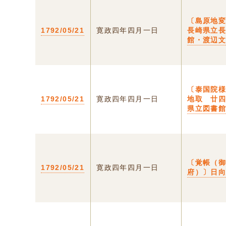
〔島原地
1792/05/21
寛政四年四月一日
長崎県立
館・渡辺
〔泰国院
1792/05/21
寛政四年四月一日
地取 廿
県立図書
〔覚帳（
1792/05/21
寛政四年四月一日
府）〕日