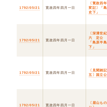
〔寛政四
1792/05/21
寛政四年四月一日
変記〕「
史下」
〔深溝世
六 定公
1792/05/21
寛政四年四月一日
「島原半
下」
〔見聞雑
1792/05/21
寛政四年四月一日
五〕国立
〔眉山も
1792/05/21
寛政四年四月一日