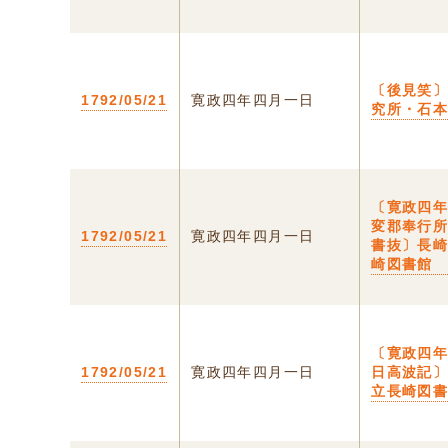
〔後見笑
1792/05/21
寛政四年四月一日
究所・石
〔寛政四
変郡奉行
1792/05/21
寛政四年四月一日
書抜〕長
崎図書館
〔寛政四
1792/05/21
寛政四年四月一日
日高波記
立長崎図