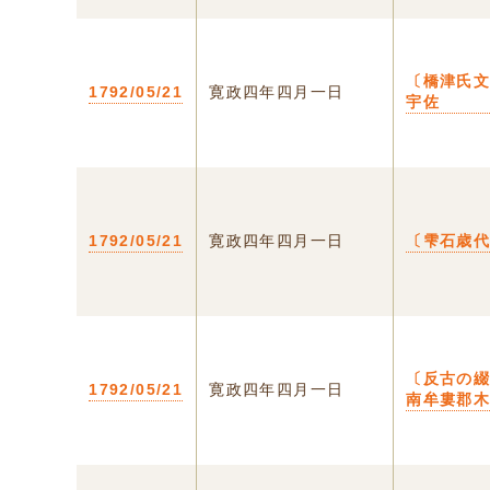
〔橋津氏文
1792/05/21
寛政四年四月一日
宇佐
1792/05/21
寛政四年四月一日
〔雫石歳
〔反古の
1792/05/21
寛政四年四月一日
南牟婁郡