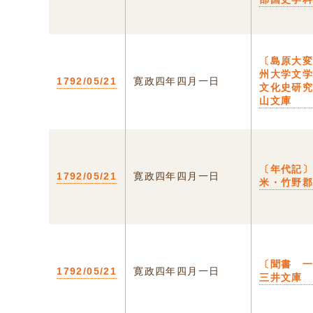
〔島原大
州大学文
1792/05/21
寛政四年四月一日
文化史研
山文庫
〔年代記
1792/05/21
寛政四年四月一日
米・竹野
〔聞書 
1792/05/21
寛政四年四月一日
三井文庫