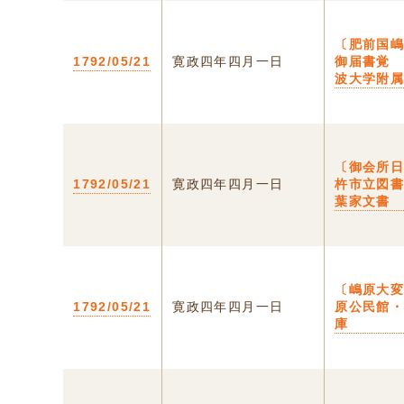
〔肥前国
1792/05/21
寛政四年四月一日
御届書覚
波大学附
〔御会所
1792/05/21
寛政四年四月一日
杵市立図
葉家文書
〔嶋原大
1792/05/21
寛政四年四月一日
原公民館
庫