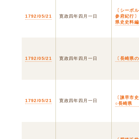
〔シーボ
1792/05/21
寛政四年四月一日
参府紀行
県史史料
1792/05/21
寛政四年四月一日
〔長崎県
〔諫早市
1792/05/21
寛政四年四月一日
○長崎県