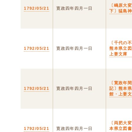
〔嶋原大
1792/05/21
寛政四年四月一日
下〕猛島
〔千代の
1792/05/21
寛政四年四月一日
熊本県立
上妻文庫
〔寛政年
1792/05/21
寛政四年四月一日
記〕熊本
館・上妻
〔両肥大
1792/05/21
寛政四年四月一日
本県立図