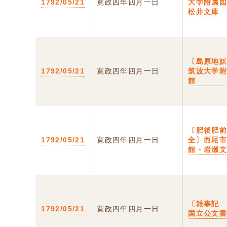
1792/05/21
寛政四年四月一日
大学附属
松井文庫
〔島原地
1792/05/21
寛政四年四月一日
筑波大学
館
〔肥後肥
1792/05/21
寛政四年四月一日
全〕西尾
館・岩瀬
〔雑事記
1792/05/21
寛政四年四月一日
国立公文