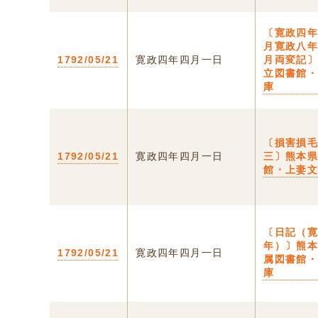
〔寛政四
月寛政八
1792/05/21
寛政四年四月一日
月両変記
立図書館
庫
〔損害損
1792/05/21
寛政四年四月一日
三〕熊本
館・上妻
〔日記（
年）〕熊
1792/05/21
寛政四年四月一日
属図書館
庫