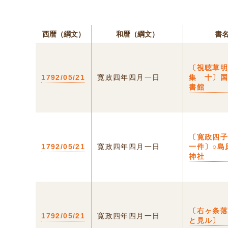
西暦（綱文）
和暦（綱文）
書
〔視聴草
1792/05/21
寛政四年四月一日
集 十〕
書館
〔寛政四
1792/05/21
寛政四年四月一日
一件〕○島
神社
〔右ヶ条
1792/05/21
寛政四年四月一日
と見ル〕