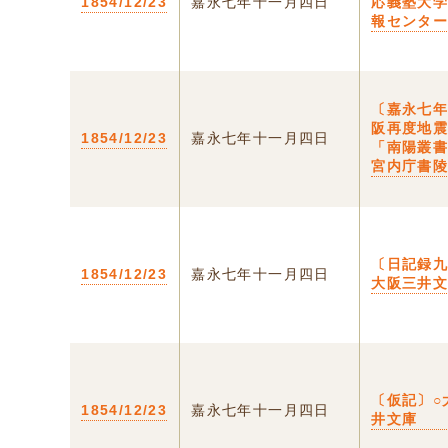
1854/12/23
嘉永七年十一月四日
応義塾大
報センタ
〔嘉永七
阪再度地
1854/12/23
嘉永七年十一月四日
「南陽叢
宮内庁書
〔日記録九
1854/12/23
嘉永七年十一月四日
大阪三井
〔仮記〕○
1854/12/23
嘉永七年十一月四日
井文庫