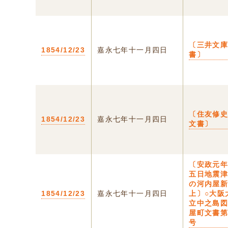
〔三井文
1854/12/23
嘉永七年十一月四日
書〕
〔住友修
1854/12/23
嘉永七年十一月四日
文書〕
〔安政元
五日地震
の河内屋
1854/12/23
嘉永七年十一月四日
上〕○大阪
立中之島
屋町文書
号