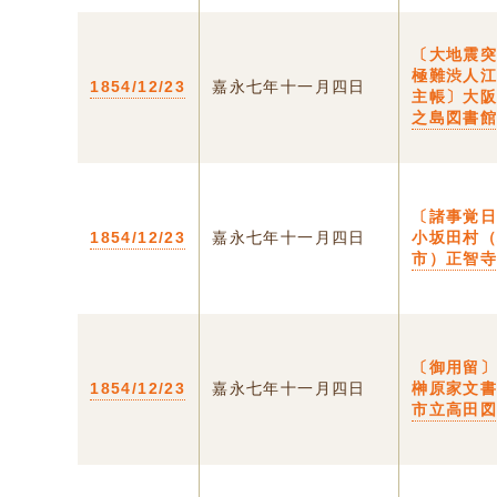
〔大地震
極難渋人
1854/12/23
嘉永七年十一月四日
主帳〕大
之島図書
〔諸事覚日
1854/12/23
嘉永七年十一月四日
小坂田村
市）正智
〔御用留〕
1854/12/23
嘉永七年十一月四日
榊原家文
市立高田