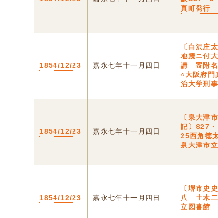
真町発行
〔白沢庄
地震ニ付
1854/12/23
嘉永七年十一月四日
請 寄附
○大阪府門
治大学刑
〔泉大津
記〕S27・
1854/12/23
嘉永七年十一月四日
25西角
泉大津市
〔堺市史
1854/12/23
嘉永七年十一月四日
八 土木
立図書館