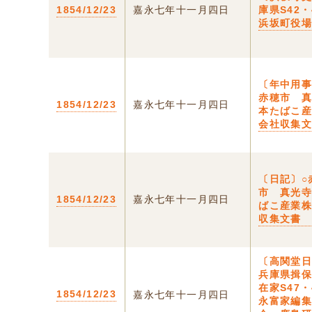
1854/12/23
嘉永七年十一月四日
庫県S42・
浜坂町役
〔年中用事
赤穂市 
1854/12/23
嘉永七年十一月四日
本たばこ
会社収集
〔日記〕○
市 真光
1854/12/23
嘉永七年十一月四日
ばこ産業
収集文書
〔高関堂日
兵庫県揖
在家S47・
1854/12/23
嘉永七年十一月四日
永富家編