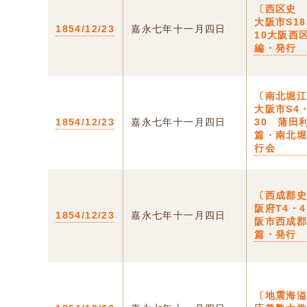
〔西区史 
大阪市S1
1854/12/23
嘉永七年十一月四日
10大阪西
編・発行
〔南北堀江
大阪市S4
1854/12/23
嘉永七年十一月四日
30 蒲田
篇・南北
行会
〔西成郡史
阪府T4・4
1854/12/23
嘉永七年十一月四日
阪市西成
篇・発行
〔地震海