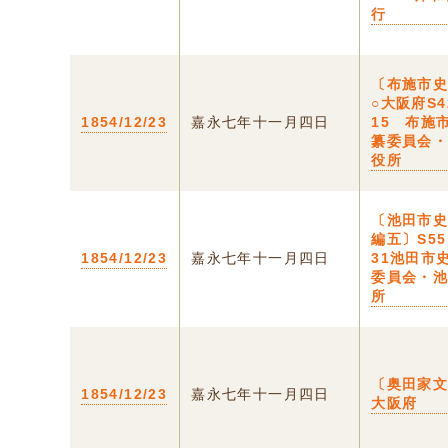
行
〔布施市
○大阪府S4
1854/12/23
嘉永七年十一月四日
15 布施
纂委員会
役所
〔池田市
編五〕S5
1854/12/23
嘉永七年十一月四日
31池田市
委員会・
所
〔奥田家文
1854/12/23
嘉永七年十一月四日
大阪府