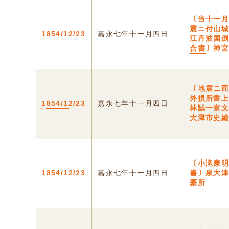
〔当十一
震ニ付山
1854/12/23
嘉永七年十一月四日
江丹波国
合書〕神
〔地震ニ
外損所書
1854/12/23
嘉永七年十一月四日
林誠一家
大津市史
〔小滝康
1854/12/23
嘉永七年十一月四日
書〕泉大
纂所