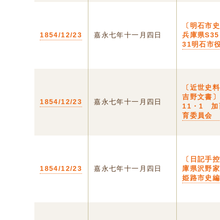
〔明石市史
1854/12/23
嘉永七年十一月四日
兵庫県S3
31明石市
〔近世史
吉野文書〕
1854/12/23
嘉永七年十一月四日
11・1 
育委員会
〔日記手控
1854/12/23
嘉永七年十一月四日
庫県沢野
姫路市史