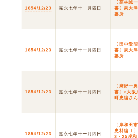
〔高林誠
1854/12/23
嘉永七年十一月四日
書〕泉大
纂所
〔田中愛
1854/12/23
嘉永七年十一月四日
書〕泉大
纂所
〔麻野一
1854/12/23
嘉永七年十一月四日
書〕○大阪
町史編さ
〔岸和田
史料編Ⅱ〕
1854/12/23
嘉永七年十一月四日
3・25岸