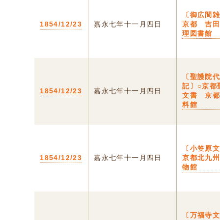
〔御広間雑
1854/12/23
嘉永七年十一月四日
京都 吉
理図書館
〔聖護院
記〕○京都
1854/12/23
嘉永七年十一月四日
文書 京
料館
〔小笠原文
1854/12/23
嘉永七年十一月四日
京都北九
物館
〔万福寺文