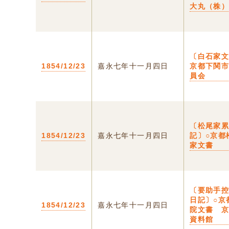
大丸（株
〔白石家文
1854/12/23
嘉永七年十一月四日
京都下関
員会
〔松尾家
1854/12/23
嘉永七年十一月四日
記〕○京都
家文書
〔要助手
日記〕○京
1854/12/23
嘉永七年十一月四日
院文書 
資料館