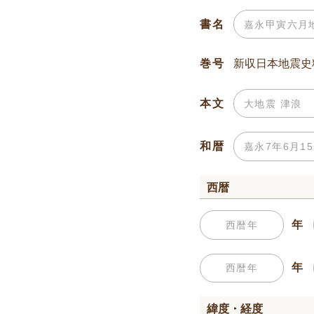
書名
巻号
本文
和暦
西暦
年
年
緯度・経度