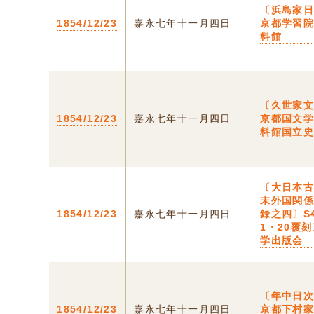
〔浜島家日
1854/12/23
嘉永七年十一月四日
京都学習
料館
〔久世家文
1854/12/23
嘉永七年十一月四日
京都国文
料館国立
〔大日本
末外国関
1854/12/23
嘉永七年十一月四日
録之四〕S
1・20覆
学出版会
〔年中日次
1854/12/23
嘉永七年十一月四日
京都下村