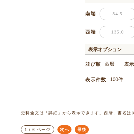
南端
西端
表示オプション
並び順
表
表示件数
史料全文は「詳細」から表示できます。西暦、書名は
1 / 6 ページ
次へ
最後