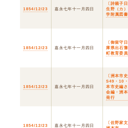
〔詩籟子日
1854/12/23
嘉永七年十一月四日
生野（カ
学附属図
〔御留守
1854/12/23
嘉永七年十一月四日
庫県出石
町教育委
〔洲本市
S49・10
1854/12/23
嘉永七年十一月四日
本市史編
会編・洲
発行
〔佐野家文
1854/12/23
嘉永七年十一月四日