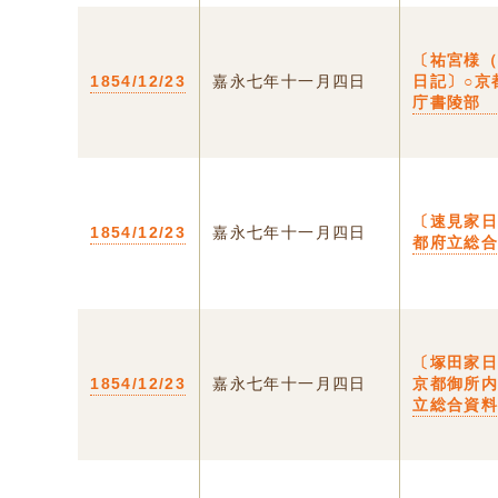
〔祐宮様
1854/12/23
嘉永七年十一月四日
日記〕○京
庁書陵部
〔速見家
1854/12/23
嘉永七年十一月四日
都府立総
〔塚田家日
1854/12/23
嘉永七年十一月四日
京都御所
立総合資