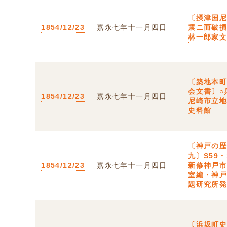
〔摂津国
1854/12/23
嘉永七年十一月四日
震ニ而破
林一郎家
〔築地本
会文書〕○
1854/12/23
嘉永七年十一月四日
尼崎市立
史料館
〔神戸の
九〕S59・
1854/12/23
嘉永七年十一月四日
新修神戸
室編・神
題研究所
〔浜坂町史