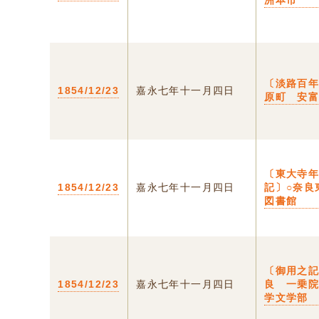
洲本市
〔淡路百
1854/12/23
嘉永七年十一月四日
原町 安
〔東大寺
1854/12/23
嘉永七年十一月四日
記〕○奈良
図書館
〔御用之記
1854/12/23
嘉永七年十一月四日
良 一乗
学文学部