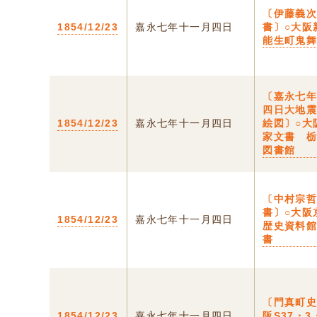
〔伊藤義
1854/12/23
嘉永七年十一月四日
書〕○大阪
能生町鬼
〔嘉永七
四日大地
1854/12/23
嘉永七年十一月四日
絵図〕○大
家文書 
図書館
〔中村宗
書〕○大阪
1854/12/23
嘉永七年十一月四日
歴史資料
書
〔門真町史
1854/12/23
嘉永七年十一月四日
阪S37・3