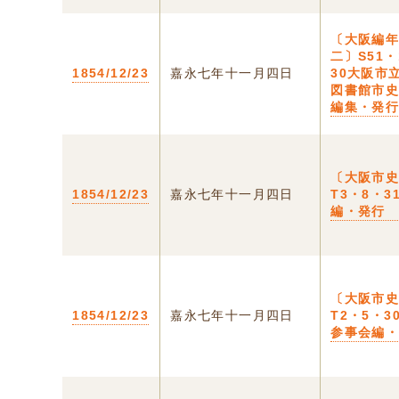
〔大阪編
二〕S51・
1854/12/23
嘉永七年十一月四日
30大阪市
図書館市
編集・発
〔大阪市
1854/12/23
嘉永七年十一月四日
T3・8・3
編・発行
〔大阪市
1854/12/23
嘉永七年十一月四日
T2・5・3
参事会編