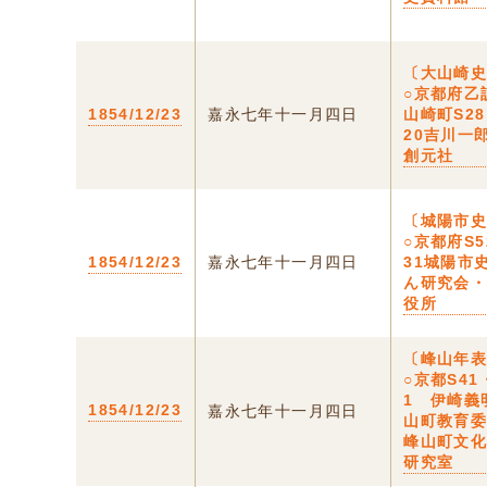
〔大山崎
○京都府乙
1854/12/23
嘉永七年十一月四日
山崎町S2
20吉川一
創元社
〔城陽市
○京都府S5
1854/12/23
嘉永七年十一月四日
31城陽市
ん研究会
役所
〔峰山年
○京都S41
1 伊崎義
1854/12/23
嘉永七年十一月四日
山町教育
峰山町文
研究室