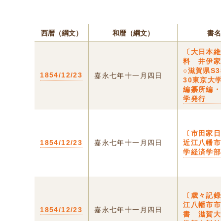
西暦（綱文）
和暦（綱文）
書名
〔大日本
料 井伊
○滋賀県S3
1854/12/23
嘉永七年十一月四日
30東京大
編纂所編
学発行
〔市田家日
1854/12/23
嘉永七年十一月四日
近江八幡
学経済学
〔歳々記録
江八幡市
1854/12/23
嘉永七年十一月四日
書 滋賀