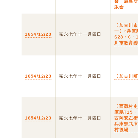
会 鹿島
版会
〔加古川
一〕○兵庫
1854/12/23
嘉永七年十一月四日
S28・6・
川市教育
1854/12/23
嘉永七年十一月四日
〔加古川
〔西灘村史
庫県T15・
1854/12/23
嘉永七年十一月四日
西岡安左
兵庫県武
村役場