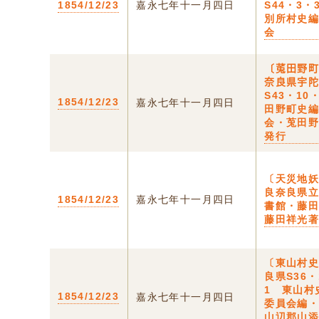
1854/12/23
嘉永七年十一月四日
S44・3・
別所村史
会
〔𫟏田野
奈良県宇
S43・10
1854/12/23
嘉永七年十一月四日
田野町史
会・莵田
発行
〔天災地妖
良奈良県
1854/12/23
嘉永七年十一月四日
書館・藤
藤田祥光
〔東山村史
良県S36・
1 東山村
1854/12/23
嘉永七年十一月四日
委員会編
山辺郡山