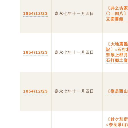
〔井之坊
1854/12/23
嘉永七年十一月四日
〇―四八
立図書館
〔大地震
記〕○石打
1854/12/23
嘉永七年十一月四日
県添上郡
石打郷土
1854/12/23
嘉永七年十一月四日
〔従是西
〔針ケ別
○奈良県山