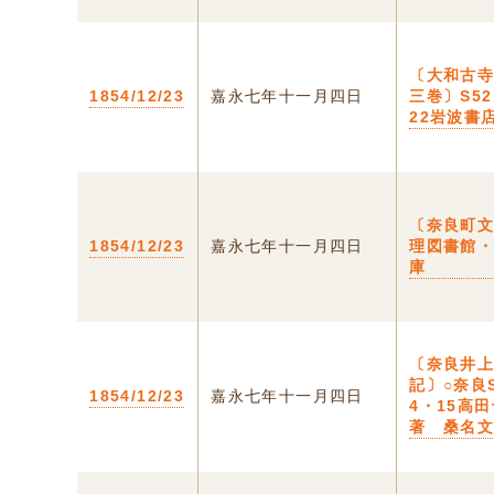
〔大和古
1854/12/23
嘉永七年十一月四日
三巻〕S5
22岩波書
〔奈良町
1854/12/23
嘉永七年十一月四日
理図書館
庫
〔奈良井
記〕○奈良
1854/12/23
嘉永七年十一月四日
4・15高
著 桑名