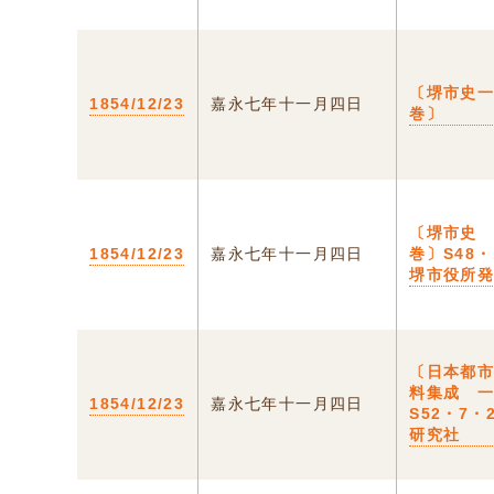
〔堺市史
1854/12/23
嘉永七年十一月四日
巻〕
〔堺市史
1854/12/23
嘉永七年十一月四日
巻〕S48・
堺市役所
〔日本都
料集成 
1854/12/23
嘉永七年十一月四日
S52・7・
研究社