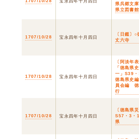
1707/10/28
宝永四年十月四日
県呉郷文
県立図書
〔日鑑〕○
1707/10/28
宝永四年十月四日
丈六寺
〔阿淡年
「徳島県
一」S39・
1707/10/28
宝永四年十月四日
徳島県史
員会編 
行
〔徳島県
1707/10/28
S57・3・
宝永四年十月四日
県