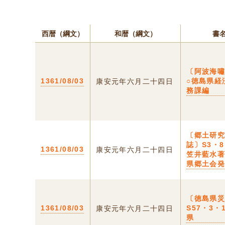
西暦（綱文）
和暦（綱文）
書
〔阿波海
1361/08/03
○徳島県経
康安元年六月二十四日
務課編
〔郷土研
誌〕S3・
1361/08/03
康安元年六月二十四日
笠井藍水
県郷土会
〔徳島県
1361/08/03
S57・3・
康安元年六月二十四日
県