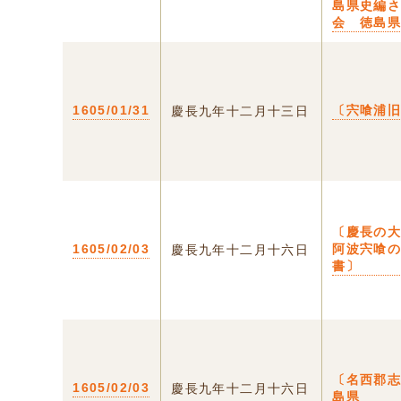
島県史編
会 徳島
1605/01/31
〔宍喰浦
慶長九年十二月十三日
〔慶長の
1605/02/03
阿波宍喰
慶長九年十二月十六日
書〕
〔名西郡志
1605/02/03
慶長九年十二月十六日
島県