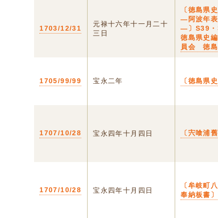
〔徳島県
―阿波年
元禄十六年十一月二十
1703/12/31
―〕S39・
三日
徳島県史
員会 徳
1705/99/99
宝永二年
〔徳島県
1707/10/28
〔宍喰浦
宝永四年十月四日
〔牟岐町
1707/10/28
宝永四年十月四日
奉納板書