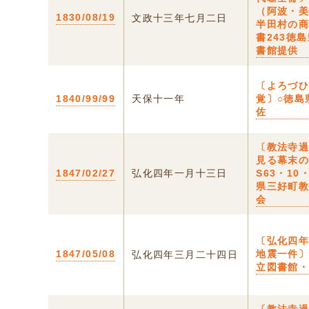
（阿波・
1830/08/19
文政十三年七月二日
半田村の
書243徳
書館提供
〔よろづ
1840/99/99
天保十一年
覚〕○徳島
佐
〔教法寺
見る幕末
1847/02/27
弘化四年一月十三日
S63・10
県三好町
会
〔弘化四
1847/05/08
地震一件
弘化四年三月二十四日
立図書館