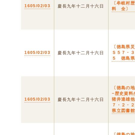
〔牟岐村
1605/02/03
慶長九年十二月十六日
料 全〕
〔徳島県
1605/02/03
Ｓ５７・
慶長九年十二月十六日
５ 徳島
〔徳島の
−歴史資料
1605/02/03
猪井達雄
慶長九年十二月十六日
７・２・
県立図書
〔徳島の