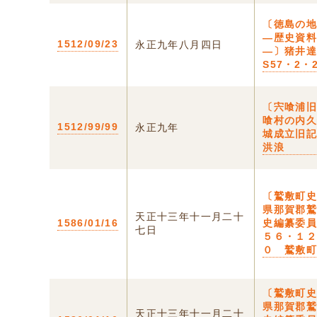
〔徳島の
―歴史資
1512/09/23
永正九年八月四日
―〕猪井
S57・2・
〔宍喰浦
喰村の内
1512/99/99
永正九年
城成立旧
洪浪
〔鷲敷町
県那賀郡
天正十三年十一月二十
1586/01/16
史編纂委
七日
５６・１
０ 鷲敷
〔鷲敷町
県那賀郡
天正十三年十一月二十