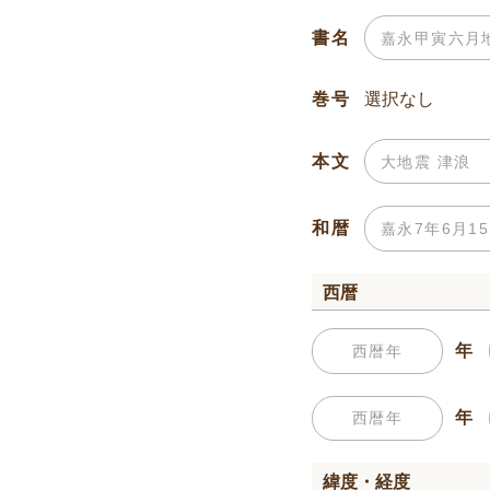
書名
巻号
本文
和暦
西暦
年
年
緯度・経度