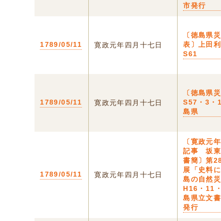
市発行
〔徳島県
1789/05/11
表〕上田
寛政元年四月十七日
S61
〔徳島県
1789/05/11
S57・3・
寛政元年四月十七日
島県
〔寛政元
記事 坂
書簡〕第2
展「史料
1789/05/11
寛政元年四月十七日
島の自然
H16・11
島県立文
発行