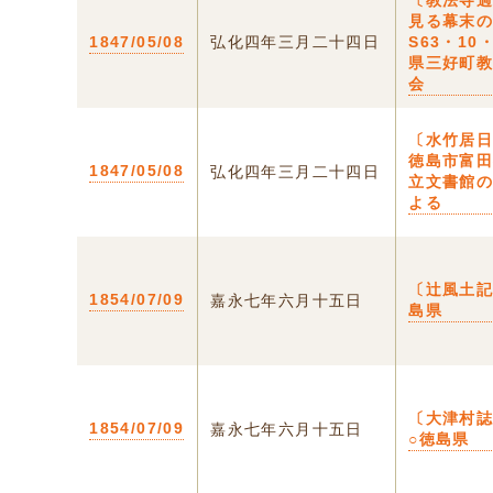
〔教法寺
見る幕末
1847/05/08
弘化四年三月二十四日
S63・10
県三好町
会
〔水竹居日
徳島市富
1847/05/08
弘化四年三月二十四日
立文書館
よる
〔辻風土記
1854/07/09
嘉永七年六月十五日
島県
〔大津村
1854/07/09
嘉永七年六月十五日
○徳島県