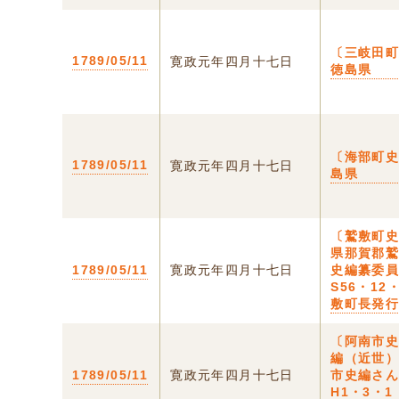
〔三岐田町
1789/05/11
寛政元年四月十七日
徳島県
〔海部町史
1789/05/11
寛政元年四月十七日
島県
〔鷲敷町
県那賀郡
1789/05/11
寛政元年四月十七日
史編纂委
S56・12
敷町長発
〔阿南市
編（近世
1789/05/11
寛政元年四月十七日
市史編さ
H1・3・