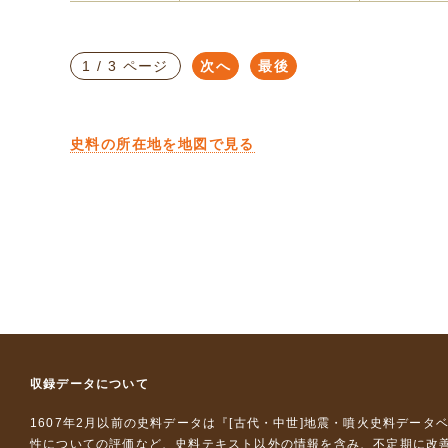
1 / 3 ページ
次へ
最後
史料の所在地を地図で見る
収録データについて
1607年2月以前の史料データは『
[古代・中世]地震・噴火史料データ
性についての評価など、史料テキスト以外の情報を含み、不定期に改