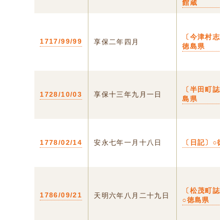
館蔵
〔今津村志
1717/99/99
享保二年四月
徳島県
〔半田町誌
1728/10/03
享保十三年九月一日
島県
1778/02/14
安永七年一月十八日
〔日記〕○
〔松茂町
1786/09/21
天明六年八月二十九日
○徳島県