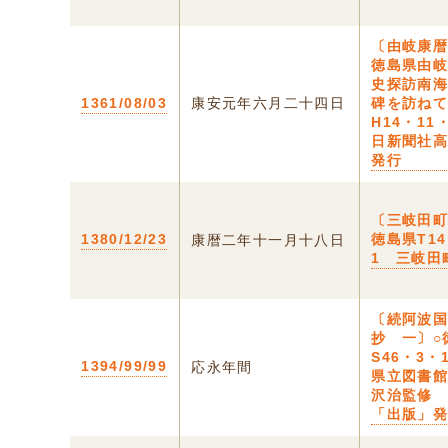
〔由岐康暦
徳島県由
史探訪南
1361/08/03
康安元年六月二十四日
碑を訪ね
H14・11
日新聞社
発行
〔三岐田町
1380/12/23
徳島県T14
康暦二年十一月十八日
1 三岐田
〔続阿波
抄 一〕○
S46・3・
1394/99/99
応永年間
県立図書
沢治監修
「出版」