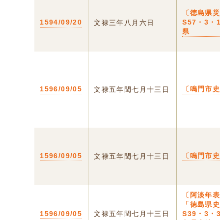
〔徳島県
1594/09/20
S57・3・
文禄三年八月六日
県
1596/09/05
〔鳴門市
文禄五年閏七月十三日
1596/09/05
〔鳴門市
文禄五年閏七月十三日
〔阿淡年
「徳島県
1596/09/05
文禄五年閏七月十三日
S39・3・