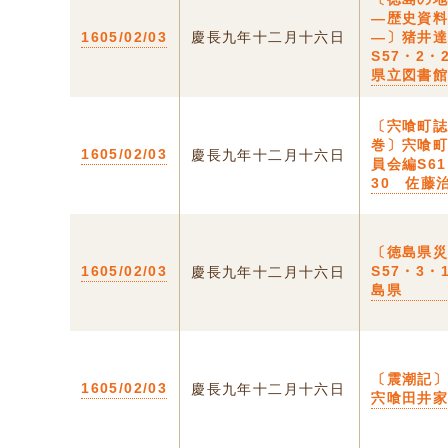
―歴史資
1605/02/03
慶長九年十二月十六日
―〕猪井
S57・2・
県立図書
〔宍喰町
巻〕宍喰
1605/02/03
慶長九年十二月十六日
員会編S6
30 佐藤
〔徳島県
1605/02/03
S57・3・
慶長九年十二月十六日
島県
〔震潮記
1605/02/03
慶長九年十二月十六日
宍喰田井