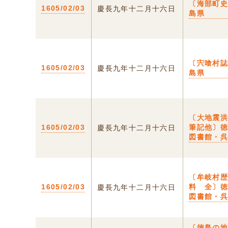
〔海部町史
1605/02/03
慶長九年十二月十六日
島県
〔宍喰村誌
1605/02/03
慶長九年十二月十六日
島県
〔大地震
1605/02/03
筆記他〕
慶長九年十二月十六日
図書館・
〔牟岐村
1605/02/03
料 全〕
慶長九年十二月十六日
図書館・
〔徳島の