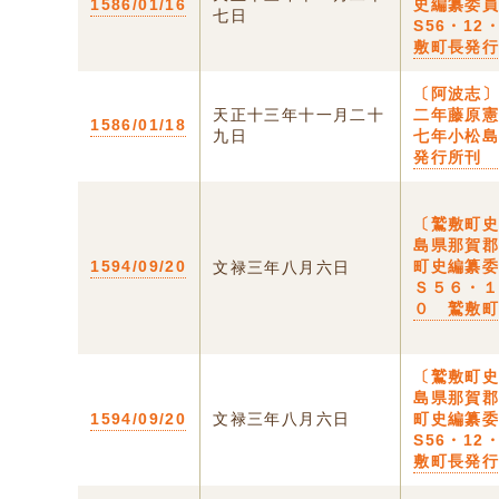
1586/01/16
史編纂委
七日
S56・12
敷町長発
〔阿波志
天正十三年十一月二十
二年藤原
1586/01/18
九日
七年小松
発行所刊
〔鷲敷町史
島県那賀
1594/09/20
町史編纂
文禄三年八月六日
Ｓ５６・
０ 鷲敷
〔鷲敷町史
島県那賀
1594/09/20
文禄三年八月六日
町史編纂
S56・12
敷町長発