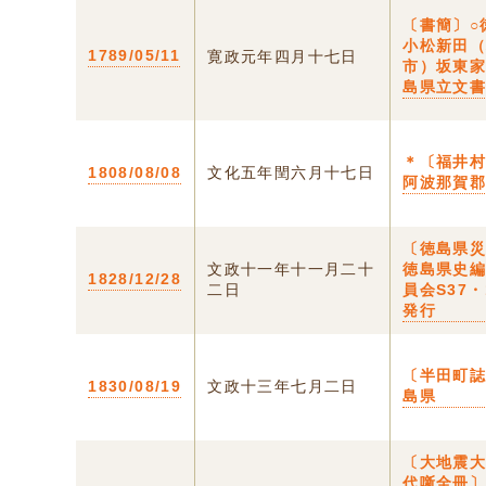
〔書簡〕○
小松新田
1789/05/11
寛政元年四月十七日
市）坂東
島県立文
＊〔福井村
1808/08/08
文化五年閏六月十七日
阿波那賀
〔徳島県
文政十一年十一月二十
徳島県史
1828/12/28
二日
員会S37・
発行
〔半田町誌
1830/08/19
文政十三年七月二日
島県
〔大地震
代噺全冊