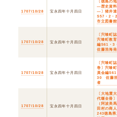
〔徳島の
―歴史資
1707/10/28
宝永四年十月四日
―〕猪井
S57・2・
市立図書
〔宍喰町
宍喰町教
1707/10/28
宝永四年十月四日
編S61・
佐藤浩海
〔宍喰町
巻〕宍喰
1707/10/28
宝永四年十月四日
員会編S6
30 佐藤
者
〔大地震
代噺全冊
（阿波美
1707/10/28
宝永四年十月四日
田村の商
243徳島