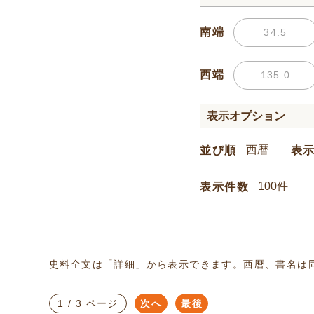
南端
西端
表示オプション
並び順
表
表示件数
史料全文は「詳細」から表示できます。西暦、書名は
1 / 3 ページ
次へ
最後