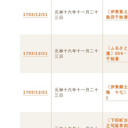
〔伊東覚え
元禄十六年十一月二十
1703/12/31
島田千秋
三日
〔ふるさ
元禄十六年十一月二十
1703/12/31
遺〕S59・
三日
千秋著
〔伊東郷
元禄十六年十一月二十
1703/12/31
報 十七〕
三日
1
〔下田町
之写延享