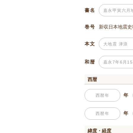
書名
巻号
本文
和暦
西暦
年
年
緯度・経度