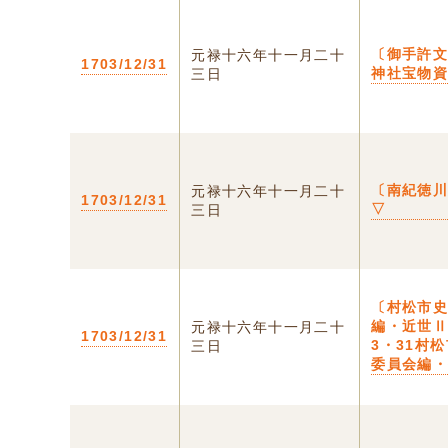
〔御手許
元禄十六年十一月二十
1703/12/31
神社宝物
三日
〔南紀徳
元禄十六年十一月二十
1703/12/31
▽
三日
〔村松市
編・近世Ⅱ
元禄十六年十一月二十
1703/12/31
3・31村
三日
委員会編