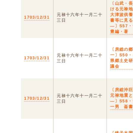
〔山武・
ける元禄地
元禄十六年十一月二十
大津波供
1703/12/31
三日
書等に見
―〕S57・
豊編・著
〔房総の
一〕S50・
元禄十六年十一月二十
1703/12/31
県郷土史
三日
議会
〔房総沖巨
元禄地震
元禄十六年十一月二十
1703/12/31
―〕S58・
三日
一男 崙