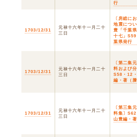
行
〔房総に
地震につ
元禄十六年十一月二十
1703/12/31
豊「千葉
三日
十七」S59
葉県発行
〔第二集
料および
元禄十六年十一月二十
1703/12/31
S58・12
三日
編・著（
〔第三集
元禄十六年十一月二十
1703/12/31
料集〕S62
三日
山豊編・