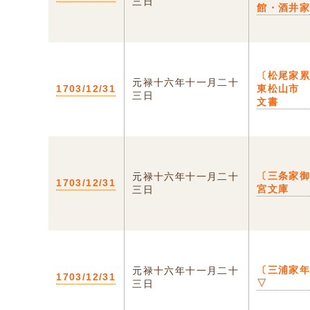
三日
館・酒井
〔松尾家
元禄十六年十一月二十
1703/12/31
東松山市
三日
文書
〔三条家
元禄十六年十一月二十
1703/12/31
宮文庫
三日
〔三浦家
元禄十六年十一月二十
1703/12/31
▽
三日