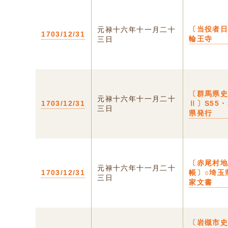
〔当役者日
元禄十六年十一月二十
1703/12/31
輪王寺
三日
〔群馬県
元禄十六年十一月二十
1703/12/31
Ⅱ〕S55・
三日
県発行
〔赤尾村
元禄十六年十一月二十
1703/12/31
帳〕○埼玉
三日
家文書
〔岩槻市