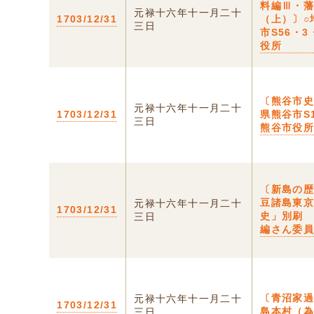
料編Ⅲ・
元禄十六年十一月二十
1703/12/31
（上）〕○
三日
市S56・3
役所
〔熊谷市史
元禄十六年十一月二十
1703/12/31
県熊谷市S1
三日
熊谷市役
〔新島の
豆諸島東
元禄十六年十一月二十
1703/12/31
史」別刷
三日
編さん委
〔青沼家過
元禄十六年十一月二十
1703/12/31
島本村（
三日