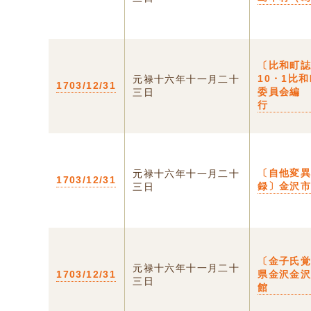
〔比和町誌
10・1比
元禄十六年十一月二十
1703/12/31
委員会編
三日
行
〔自他変
元禄十六年十一月二十
1703/12/31
録〕金沢
三日
〔金子氏覚
元禄十六年十一月二十
1703/12/31
県金沢金
三日
館