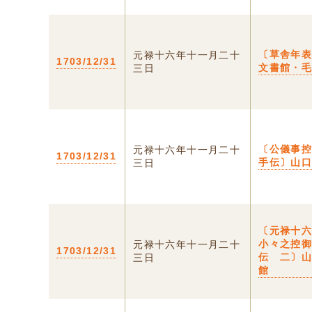
〔草舎年
元禄十六年十一月二十
1703/12/31
文書館・
三日
〔公儀事
元禄十六年十一月二十
1703/12/31
手伝〕山
三日
〔元禄十
小々之控
元禄十六年十一月二十
1703/12/31
伝 二〕
三日
館