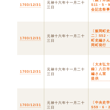
〔銚子木
元禄十六年十一月二十
1703/12/31
S11・5・
三日
会記念祭
〔飯岡町
二〕S52・
元禄十六年十一月二十
1703/12/31
町史編さ
三日
岡町発行
〔大木弘
録〕八日
元禄十六年十一月二十
1703/12/31
編さん室
三日
提供
〔中央史
元禄十六年十一月二十
1703/12/31
S59・6・
三日