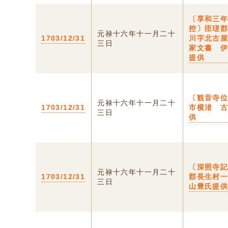
〔享和三年
控〕匝瑳
元禄十六年十一月二十
1703/12/31
川字北古
三日
家文書 
提供
〔観音寺
元禄十六年十一月二十
1703/12/31
市横渚 
三日
供
〔深照寺
元禄十六年十一月二十
1703/12/31
郡長生村
三日
山豊氏提