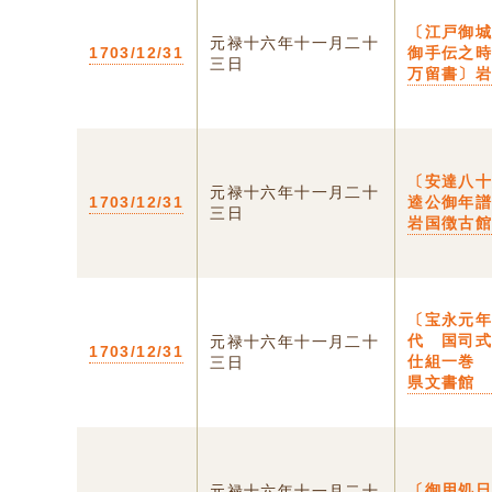
〔江戸御
元禄十六年十一月二十
1703/12/31
御手伝之
三日
万留書〕
〔安達八
元禄十六年十一月二十
1703/12/31
逵公御年
三日
岩国徴古
〔宝永元
代 国司
元禄十六年十一月二十
1703/12/31
仕組一巻
三日
県文書館
〔御用処
元禄十六年十一月二十