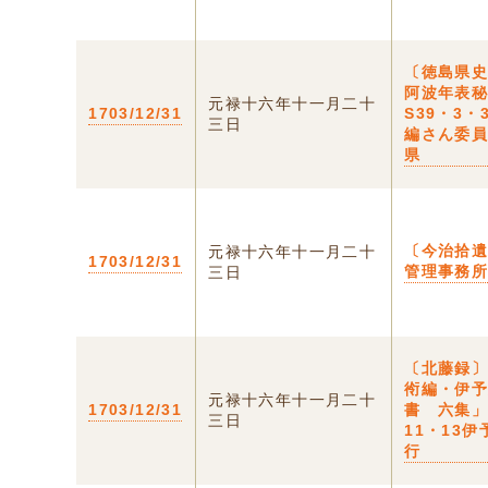
〔徳島県史
阿波年表
元禄十六年十一月二十
1703/12/31
S39・3・
三日
編さん委
県
〔今治拾
元禄十六年十一月二十
1703/12/31
管理事務
三日
〔北藤録
衑編・伊
元禄十六年十一月二十
1703/12/31
書 六集」
三日
11・13
行