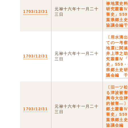
禄地震史
元禄十六年十一月二十
研究叢書
1703/12/31
三日
害史」S59
葉県郷土
協議会編
〔用水溝
ての一考察
地震に関
元禄十六年十一月二十
井上準之
1703/12/31
三日
究叢書Ⅳ
史」S59・
県郷土史
議会編 
〔旧一ツ
る津波被害
興寺大位
的被害―
元禄十六年十一月二十
1703/12/31
郷土叢書
三日
害史」S59
葉県郷土
協議会編