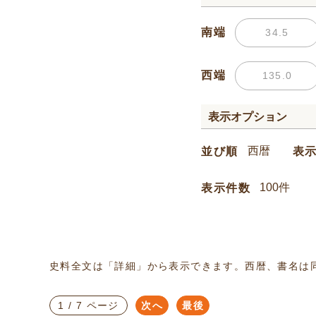
南端
西端
表示オプション
並び順
表
表示件数
史料全文は「詳細」から表示できます。西暦、書名は
1 / 7 ページ
次へ
最後