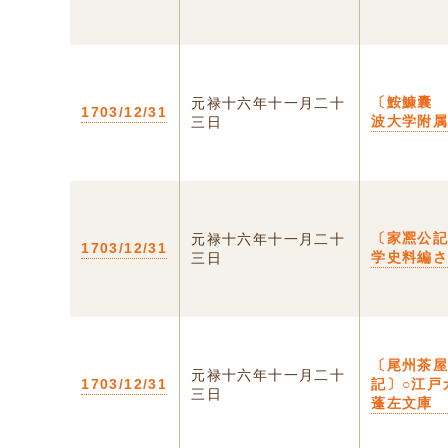
〔鮟鱇囊
元禄十六年十一月二十
1703/12/31
波大学附
三日
〔家𠘕公
元禄十六年十一月二十
1703/12/31
学史料編
三日
〔尾州茶
元禄十六年十一月二十
1703/12/31
記〕○江戸
三日
蓬左文庫