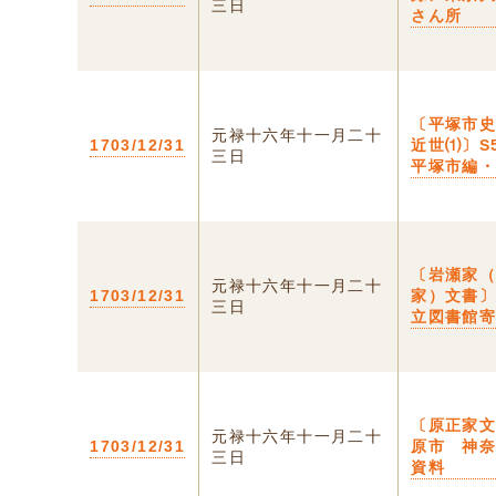
三日
さん所
〔平塚市
元禄十六年十一月二十
1703/12/31
近世⑴〕S5
三日
平塚市編
〔岩瀬家
元禄十六年十一月二十
1703/12/31
家）文書
三日
立図書館
〔原正家
元禄十六年十一月二十
1703/12/31
原市 神
三日
資料