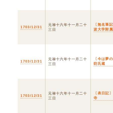
〔無名筆
元禄十六年十一月二十
1703/12/31
波大学附
三日
〔今は夢
元禄十六年十一月二十
1703/12/31
昉氏蔵
三日
〔表日記〕
元禄十六年十一月二十
1703/12/31
寺
三日