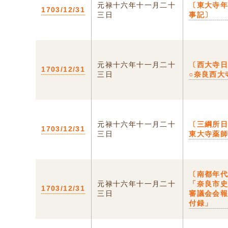
元禄十六年十一月二十
〔東大寺
1703/12/31
三日
事記〕
元禄十六年十一月二十
〔西大寺
1703/12/31
三日
○奈良西大
元禄十六年十一月二十
〔三綱所
1703/12/31
三日
東大寺薬
〔南都年
元禄十六年十一月二十
「奈良市
1703/12/31
三日
審議会会
付録」