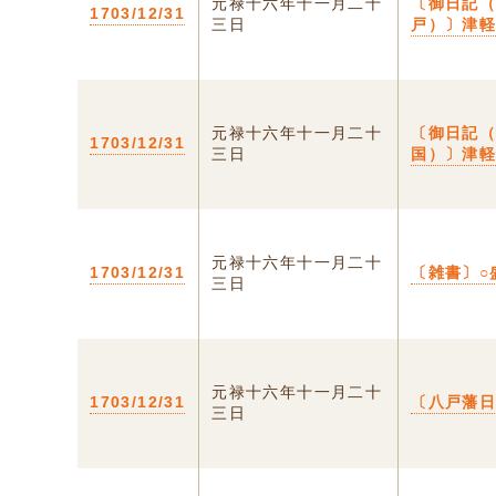
元禄十六年十一月二十
〔御日記
1703/12/31
三日
戸）〕津
元禄十六年十一月二十
〔御日記
1703/12/31
三日
国）〕津
元禄十六年十一月二十
1703/12/31
〔雑書〕○
三日
元禄十六年十一月二十
1703/12/31
〔八戸藩
三日