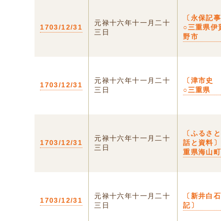
〔永保記
元禄十六年十一月二十
1703/12/31
○三重県伊
三日
野市
元禄十六年十一月二十
〔津市史
1703/12/31
三日
○三重県
〔ふるさ
元禄十六年十一月二十
1703/12/31
話と資料〕
三日
重県海山
元禄十六年十一月二十
〔新井白
1703/12/31
三日
記〕