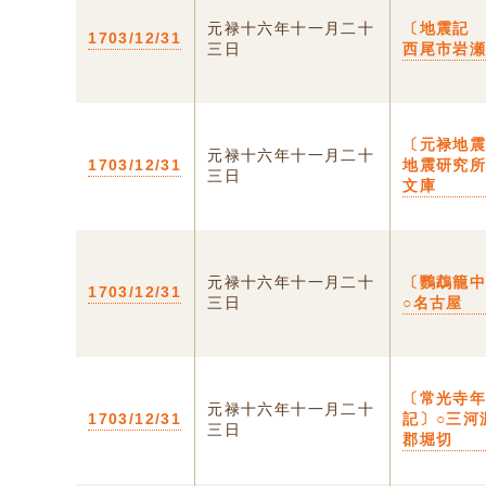
元禄十六年十一月二十
〔地震記
1703/12/31
三日
西尾市岩
〔元禄地
元禄十六年十一月二十
1703/12/31
地震研究
三日
文庫
元禄十六年十一月二十
〔鸚鵡籠
1703/12/31
三日
○名古屋
〔常光寺
元禄十六年十一月二十
1703/12/31
記〕○三河
三日
郡堀切