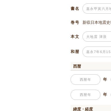
書名
巻号
本文
和暦
西暦
年
年
緯度・経度