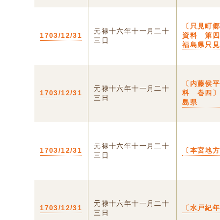
〔只見町
元禄十六年十一月二十
1703/12/31
資料 第四
三日
福島県只
〔内藤侯
元禄十六年十一月二十
1703/12/31
料 巻四〕
三日
島県
元禄十六年十一月二十
1703/12/31
〔本宮地
三日
元禄十六年十一月二十
1703/12/31
〔水戸紀
三日