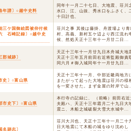
同年十一月二十七日、大地震、荘川
略年譜〕○越中史料
水口、江、山抜、秀水口をふさく、
十日計也、
能三ケ国御絵図被仰付候
荘川之事 其後は藤掛、舟渡場より青
六 石崎記録〕○越中史
村、高義、新村五ケ辺より西江流れ
候、然処天正十三年十一月廿二日...
天正十三年十一月廿九日木舟城大地
三郡城跡〕
天正十三年五月前田右近将監殿御責
同六月＃御入城同年十一月廿九日...
天正十三年十一月、中部近畿両地方
市史〕○富山県
またがって起った大地震は荘川の様
を一変させた。まず金屋の対岸で山..
本行寺の記録に、 （前略）前田右近
部市史下〕○富山県
夫殿ハ、天正十三年霜月二十九日大
震ニ、木船之城破裂大雪大水城中...
荘川大川也、天正十三年十一月二十
日大地震にて木船の城をゆり沈めし
国名跡志〕