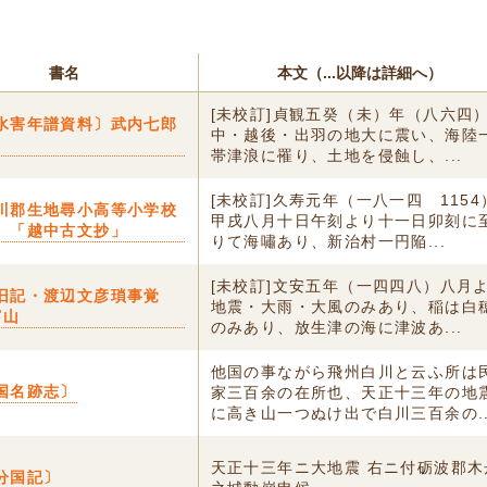
書名
本文（...以降は詳細へ）
[未校訂]貞観五癸（未）年（八六四
水害年譜資料〕武内七郎
中・越後・出羽の地大に震い、海陸
帯津浪に罹り、土地を侵蝕し、...
[未校訂]久寿元年（一八一四 1154
川郡生地尋小高等小学校
甲戌八月十日午刻より十一日卯刻に
〕「越中古文抄」
りて海嘯あり、新治村一円陥...
[未校訂]文安五年（一四四八）八月
旧記・渡辺文彦瑣事覚
地震・大雨・大風のみあり、稲は白
富山
のみあり、放生津の海に津波あ...
他国の事ながら飛州白川と云ふ所は
国名跡志〕
家三百余の在所也、天正十三年の地
に高き山一つぬけ出で白川三百余の..
天正十三年ニ大地震 右ニ付砺波郡木
分国記〕