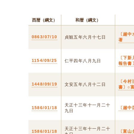
西暦（綱文）
和暦（綱文）
〔越中
0863/07/10
貞観五年六月十七日
著
〔下新
1154/09/25
仁平四年八月九日
報告書
〔今村
1448/09/19
文安五年八月十二日
書〕○
天正十三年十一月二十
1586/01/18
〔越中
九日
天正十三年十一月二十
1586/01/18
〔富山