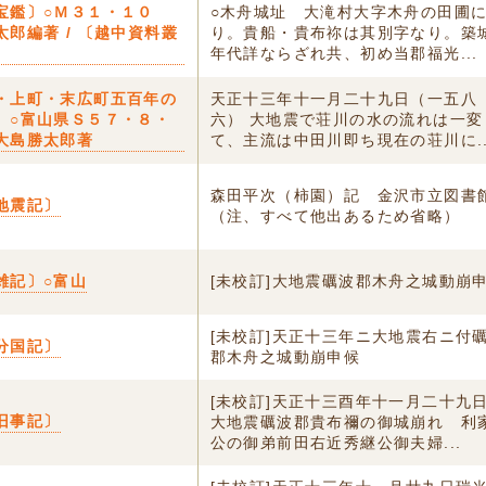
宝鑑〕○Ｍ３１・１０
○木舟城址 大滝村大字木舟の田圃
太郎編著 / 〔越中資料叢
り。貴船・貴布祢は其別字なり。築
年代詳ならざれ共、初め当郡福光...
・上町・末広町五百年の
天正十三年十一月二十九日（一五八
〕○富山県Ｓ５７・８・
六） 大地震で荘川の水の流れは一変
大島勝太郎著
て、主流は中田川即ち現在の荘川に..
森田平次（柿園）記 金沢市立図書
地震記〕
（注、すべて他出あるため省略）
雑記〕○富山
[未校訂]大地震礪波郡木舟之城動崩
[未校訂]天正十三年ニ大地震右ニ付
分国記〕
郡木舟之城動崩申候
[未校訂]天正十三酉年十一月二十九
旧事記〕
大地震礪波郡貴布禰の御城崩れ 利
公の御弟前田右近秀継公御夫婦...