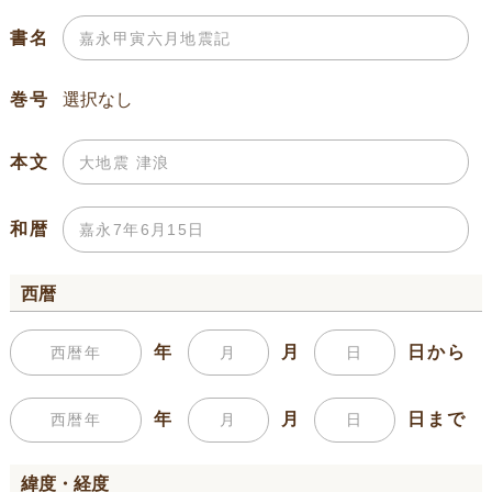
書名
巻号
本文
和暦
西暦
年
月
日から
年
月
日まで
緯度・経度