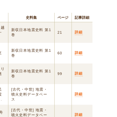
史料集
ページ
記事詳細
）越
新収日本地震史料 第1
詳細
一
21
巻
）
新収日本地震史料 第1
詳細
至
60
巻
より
新収日本地震史料 第1
詳細
穂
99
巻
民
[古代・中世] 地震・
詳細
震
噴火史料データベー
.
ス
[古代・中世] 地震・
舟
詳細
噴火史料データベー