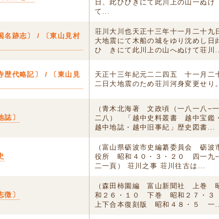
日、此ひびきにて此川上の山一ぬけ
て...
荘川大川也天正十三年十一月二十九
国名跡志〕 / 〔東山見村
大地震にて木船の城をゆり沈めし日
ひゞきにて此川上の山へぬけて荘川..
寺歴代略記〕 / 〔東山見
天正十三年紀元二二四五 十一月二
〕
二日大地震のため荘川河身変更せり
（青木北海著 文政頃（一八一八−
地誌〕
二八） 「越中史料叢書 越中宝鑑
越中地誌・越中旧事紀」歴史図書...
（富山県砺波市史編纂委員会 砺波
史
役所 昭和４０・３・２０ 四一九
二一頁） 荘川之事 荘川往古は...
（森田柿園編 富山新聞社 上巻 
志徴〕
和２６・１０ 下巻 昭和２７・
上下合本復刻版 昭和４８・５ 一..