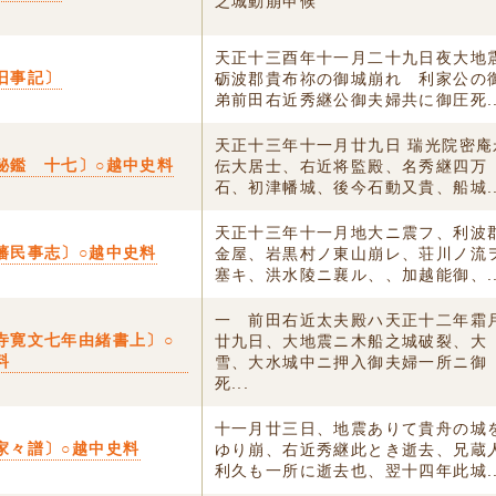
之城動崩申候
天正十三酉年十一月二十九日夜大地
旧事記〕
砺波郡貴布祢の御城崩れ 利家公の
弟前田右近秀継公御夫婦共に御圧死..
天正十三年十一月廿九日 瑞光院密庵
秘鑑 十七〕○越中史料
伝大居士、右近将監殿、名秀継四万
石、初津幡城、後今石動又貴、船城..
天正十三年十一月地大ニ震フ、利波
藩民事志〕○越中史料
金屋、岩黒村ノ東山崩レ、荘川ノ流
塞キ、洪水陵ニ襄ル、、加越能御、..
一 前田右近太夫殿ハ天正十二年霜
寺寛文七年由緒書上〕○
廿九日、大地震ニ木船之城破裂、大
料
雪、大水城中ニ押入御夫婦一所ニ御
死...
十一月廿三日、地震ありて貴舟の城
家々譜〕○越中史料
ゆり崩、右近秀継此とき逝去、兄蔵
利久も一所に逝去也、翌十四年此城..