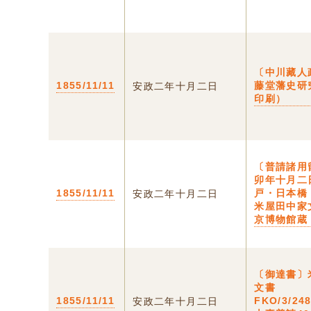
〔中川藏人
1855/11/11
藤堂藩史研
安政二年十月二日
印刷）
〔普請諸用
卯年十月二
1855/11/11
戸・日本橋
安政二年十月二日
米屋田中家
京博物館蔵
〔御達書〕
文書
1855/11/11
FKO/3/2
安政二年十月二日