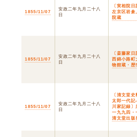
〔実相院日
安政二年九月二十八
1855/11/07
左京区岩倉
日
院蔵
〔斎藤家日
安政二年九月二十八
1855/11/07
西錦小路町
日
物館蔵・歴
〔清文堂史
太郎一代記
安政二年九月二十八
1855/11/07
川家記録〕
日
一九九四
清文堂出版