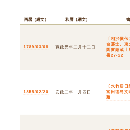
西暦（綱文）
和暦（綱文）
〔相沢儀伝
台藩士、東
1789/03/08
寛政元年二月十二日
図書館蔵土
書27-22
〔水竹居日
1855/02/20
富田徳島文
安政二年一月四日
蔵