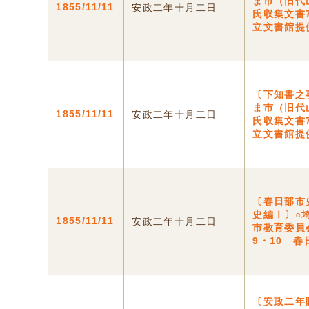
ま市（旧代
1855/11/11
安政二年十月二日
氏収集文書
立文書館提
〔下知書之
ま市（旧代
1855/11/11
安政二年十月二日
氏収集文書
立文書館提
〔春日部市
史編Ⅰ〕○
1855/11/11
安政二年十月二日
市教育委員
9・10 
〔安政二年