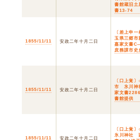
書館蔵旧土
書13-74
〔差上申一
玉県三郷市
1855/11/11
安政二年十月二日
嘉家文書C
庶務課市史
〔口上覚〕
市 氷川神
1855/11/11
安政二年十月二日
家文書228
書館提供
〔口上覚〕
氷川神社 
1855/11/11
安政二年十月二日