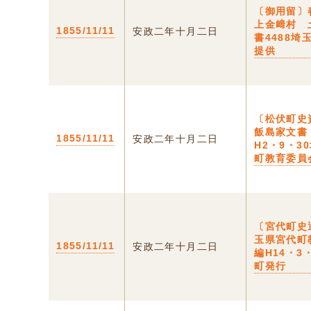
〔御用留〕
上金﨑村 
1855/11/11
安政二年十月二日
書4488埼
提供
〔松伏町史
飯島家文書
1855/11/11
安政二年十月二日
H2・9・3
町教育委員
〔宮代町史
玉県宮代町
1855/11/11
安政二年十月二日
編H14・3
町発行