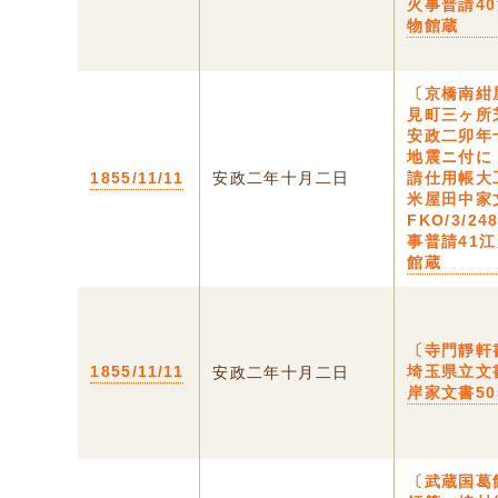
火事普請4
物館蔵
〔京橋南紺
見町三ヶ所
安政二卯年
地震ニ付に
1855/11/11
安政二年十月二日
請仕用帳大
米屋田中家
FKO/3/24
事普請41
館蔵
〔寺門靜軒
1855/11/11
埼玉県立文
安政二年十月二日
岸家文書50
〔武蔵国葛