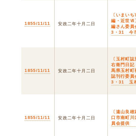
〔いまいち
編・近世Ⅶ
1855/11/11
安政二年十月二日
編さん委員
3・31 今
〔玉村町誌
右衛門日記
1855/11/11
馬県玉村町
安政二年十月二日
誌刊行委員
3・31 玉
〔遠山良雄
1855/11/11
口市南町川
安政二年十月二日
員会提供