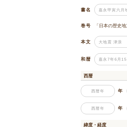
書名
巻号
本文
和暦
西暦
年
年
緯度・経度