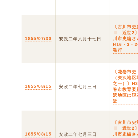
〔古川市史
Ⅲ 近世2
1855/07/30
川市史編さ
安政二年六月十七日
H16・3・
発行
〔花巻市史
（矢沢地区
之一）〕H3
1855/08/15
安政二年七月三日
巻市教育委
沢地区は現
近
〔古川市史
Ⅲ 近世2
1855/08/15
川市史編さ
安政二年七月三日