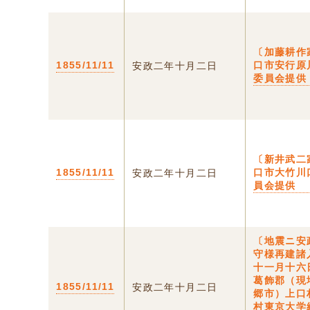
〔加藤耕作
1855/11/11
口市安行原
安政二年十月二日
委員会提供
〔新井武二
1855/11/11
口市大竹川
安政二年十月二日
員会提供
〔地震ニ安
守様再建諸
十一月十六
葛飾郡（現
1855/11/11
安政二年十月二日
郷市）上口
村東京大学