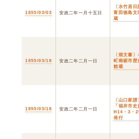
〔水竹居日
1855/03/03
富田徳島文
安政二年一月十五日
蔵
〔畑文書〕
1855/03/18
町南砺市歴
安政二年二月一日
館蔵
〔山口家譜
「福井市史
1855/03/18
安政二年二月一日
H14・3・
発行