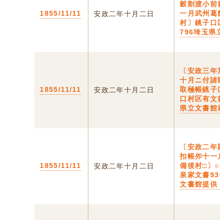
穀割渡小前
1855/11/11
一月武州葛
安政二年十月二日
村〕銚子口
796埼玉
〔安政三年
十月ニ付諸
1855/11/11
取極帳銚子
安政二年十月二日
口村区有文
県立文書館
〔安政二年
扣帳夘十一
1855/11/11
備後村□〕
安政二年十月二日
泉家文書9
文書館提供