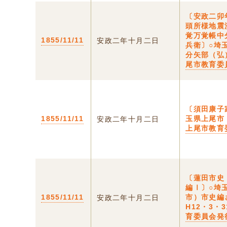
〔安政二卯
頭所様地震
覚万覚帳中
1855/11/11
安政二年十月二日
兵衛〕○埼
分矢部（弘
尾市教育委
〔須田康子
1855/11/11
玉県上尾市
安政二年十月二日
上尾市教育
〔蓮田市史
編Ⅰ〕○埼
1855/11/11
市）市史編
安政二年十月二日
H12・3・
育委員会発