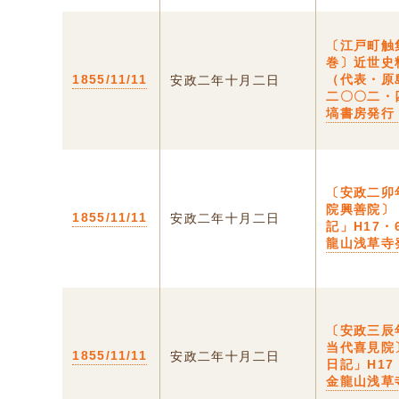
〔江戸町触
巻〕近世史
1855/11/11
（代表・原
安政二年十月二日
二〇〇二
塙書房発行
〔安政二卯
院興善院〕
1855/11/11
安政二年十月二日
記」H17・
龍山浅草寺
〔安政三辰
当代喜見院
1855/11/11
安政二年十月二日
日記」H1
金龍山浅草