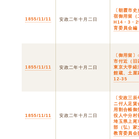
〔朝霞市史
宿御用留（
1855/11/11
安政二年十月二日
H14・3・
育委員会編
〔御用留〕
市付近（旧
1855/11/11
東京大学経
安政二年十月二日
館蔵、土屋
12-35
〔安政三辰
ニ付人足賃
用割合帳御
1855/11/11
安政二年十月二日
役人中分村
埼玉県上尾
部（弘）家
教育委員会