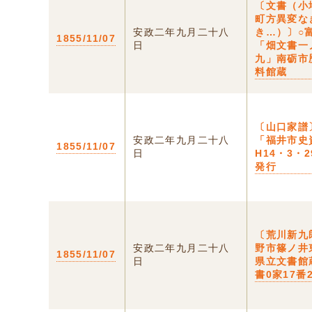
〔文書（小
町方異変な
安政二年九月二十八
き…）〕○
1855/11/07
日
「畑文書一
九」南砺市
料館蔵
〔山口家譜
安政二年九月二十八
「福井市史
1855/11/07
日
H14・3・
発行
〔荒川新九
安政二年九月二十八
野市篠ノ井
1855/11/07
日
県立文書館
書0家17番