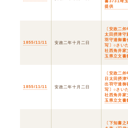
書3731埼
提供
〔安政二夘
太田摂津守
羽守達御書
1855/11/11
安政二年十月二日
写〕○さい
社西角井家文
玉県立文書
〔安政二夘
日太田摂津
出羽守達御
1855/11/11
安政二年十月二日
写〕○さい
社西角井家文
玉県立文書
〔下知書之