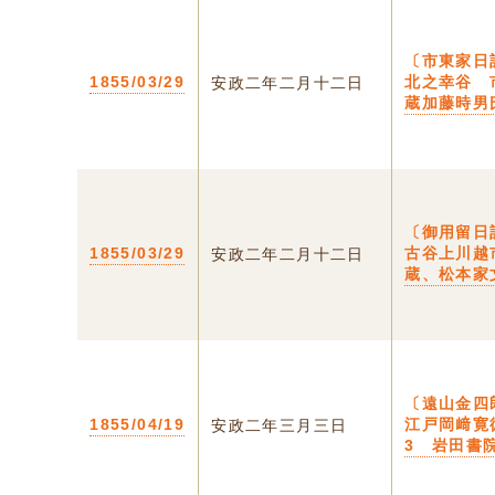
〔市東家日
1855/03/29
北之幸谷 
安政二年二月十二日
蔵加藤時男
〔御用留日
1855/03/29
古谷上川越
安政二年二月十二日
蔵、松本家文
〔遠山金四
1855/04/19
江戸岡﨑寛
安政二年三月三日
3 岩田書