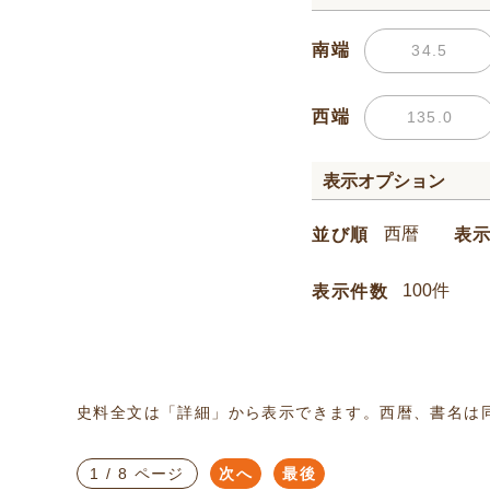
南端
西端
表示オプション
並び順
表
表示件数
史料全文は「詳細」から表示できます。西暦、書名は
1 / 8 ページ
次へ
最後