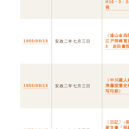
H16・3・
発
〔遠山金四
1855/08/15
江戸岡﨑寛
安政二年七月三日
3 岩田書
〔中川藏人
1855/08/15
津藤堂藩史
安政二年七月三日
写印刷）
〔日記〕○
家文書「那