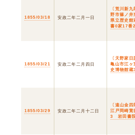
〔荒川新九
野市篠ノ井
1855/03/18
安政二年二月一日
県立歴史館
書0家17番
〔天野家日
1855/03/21
亀山市江ヶ
安政二年二月四日
史博物館蔵3
〔遠山金四
1855/03/29
江戸岡崎寛
安政二年二月十二日
3 岩田書