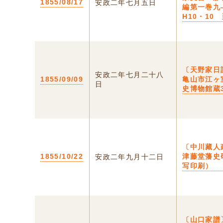
1855/08/17
安政二年七月五日
編第一巻
H10・10
〔天野家日
安政二年七月二十八
1855/09/09
亀山市江ヶ
日
史博物館蔵3
〔中川藏人
1855/10/22
津藤堂藩史
安政二年九月十二日
写印刷）
〔山口家譜