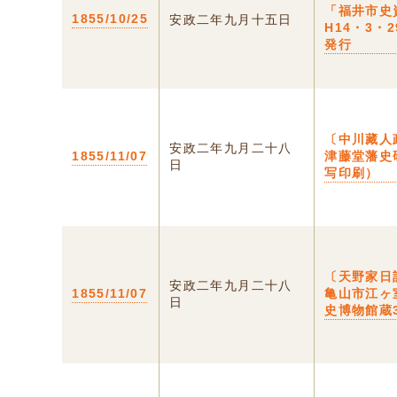
「福井市史
1855/10/25
安政二年九月十五日
H14・3・
発行
〔中川藏人
安政二年九月二十八
1855/11/07
津藤堂藩史
日
写印刷）
〔天野家日
安政二年九月二十八
1855/11/07
亀山市江ヶ
日
史博物館蔵3