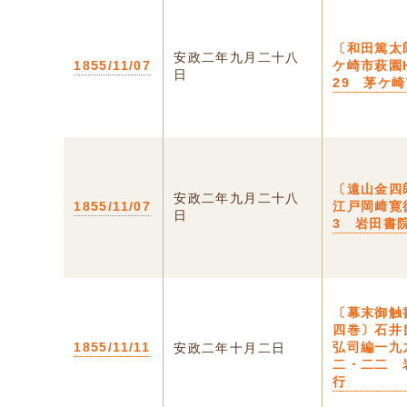
〔和田篤太
安政二年九月二十八
1855/11/07
ケ崎市萩園H
日
29 茅ケ
〔遠山金四
安政二年九月二十八
1855/11/07
江戸岡﨑寛
日
3 岩田書
〔幕末御触
四巻〕石井
1855/11/11
弘司編一九
安政二年十月二日
二・二二 
行