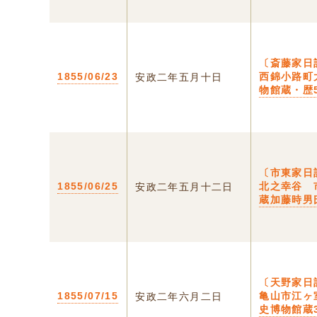
〔斎藤家日
1855/06/23
西錦小路町
安政二年五月十日
物館蔵・歴
〔市東家日
1855/06/25
北之幸谷 
安政二年五月十二日
蔵加藤時男
〔天野家日
1855/07/15
亀山市江ヶ
安政二年六月二日
史博物館蔵3