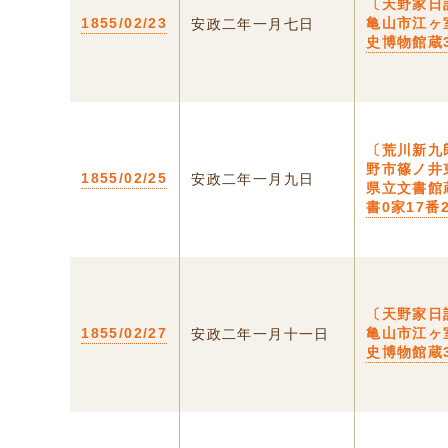
〔天野家日
1855/02/23
亀山市江ヶ
安政二年一月七日
史博物館蔵3
〔荒川新九
野市篠ノ井
1855/02/25
安政二年一月九日
県立文書館
書0家17番
〔天野家日
1855/02/27
亀山市江ヶ
安政二年一月十一日
史博物館蔵3