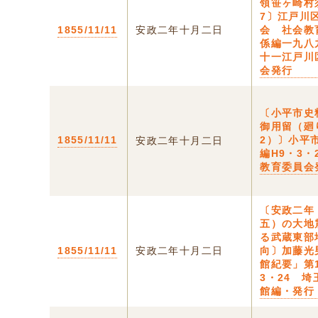
領笹ヶ崎村
7〕江戸川
1855/11/11
安政二年十月二日
会 社会教
係編一九八
十一江戸川
会発行
〔小平市史
御用留（廻
1855/11/11
2）〕小平
安政二年十月二日
編H9・3・
教育委員会
〔安政二年
五）の大地
る武蔵東部
1855/11/11
安政二年十月二日
向〕加藤光
館紀要」第1
3・24 
館編・発行