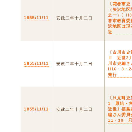
〔花巻市史
（矢沢地区
之一）〕H3
1855/11/11
安政二年十月二日
巻市教育委
沢地区は現
近
〔古川市史
Ⅲ 近世2
1855/11/11
川市史編さ
安政二年十月二日
H16・3・
発行
〔只見町史
1 原始・
1855/11/11
近世〕福島
安政二年十月二日
編さん委員
11・30 