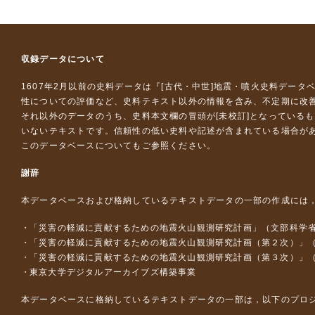
収録データについて
1607年2月以前の史料データは『
[古代・中世]地震・噴火史料データ
性についての評価など、史料テキスト以外の情報を含み、不定期に改
それ以外のデータのうち、史料本文欄の冒頭が[未校訂]となっている
いないテキストです。信頼性の低い史料や記述が含まれている場合が
このデータベースについて
もご参照ください。
謝辞
本データベースおよび格納しているテキストデータの一部の作成には
「災害の軽減に貢献するための地震火山観測研究計画」（文部科学
「災害の軽減に貢献するための地震火山観測研究計画（第２次）」
「災害の軽減に貢献するための地震火山観測研究計画（第３次）」
東京大学デジタルアーカイブズ構築事業
本データベースに格納しているテキストデータの一部は，以下のプロ