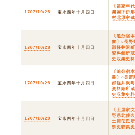
〔當家年代
1707/10/28
濃国下伊
宝永四年十月四日
村北原家
〔追分宿
書〕○長野
1707/10/28
宝永四年十月四日
郡軽井沢
資料館所
史収集史
〔追分宿
書〕○長野
1707/10/28
宝永四年十月四日
郡軽井沢
資料館所
史収集史
〔土屋家文
野県北佐
1707/10/28
宝永四年十月四日
土屋伝氏
県史収集