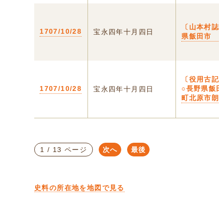
〔山本村誌
1707/10/28
宝永四年十月四日
県飯田市
〔役用古
1707/10/28
○長野県飯
宝永四年十月四日
町北原市
1 / 13 ページ
次へ
最後
史料の所在地を地図で見る