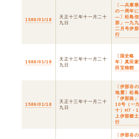
〔—兵庫
の一周年
天正十三年十一月二十
—〕松島
1586/01/18
九日
那」一九
二月号伊
行
〔国史略
天正十三年十一月二十
1586/01/18
年〕真田
九日
田宝物館
〔伊那谷
地震〕松
「伊那路」
天正十三年十一月二十
1586/01/18
10号（一
九日
十）H7・
上伊那郷
行
〔伊那谷