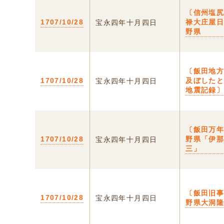
〔信州塩
1707/10/28
禄大庄屋日
宝永四年十月四日
野県
〔飯田地
1707/10/28
及ぼした
宝永四年十月四日
地震記録
〔飯田万年
1707/10/28
野県「伊
宝永四年十月四日
三」
〔飯田旧事
1707/10/28
宝永四年十月四日
野県大洞