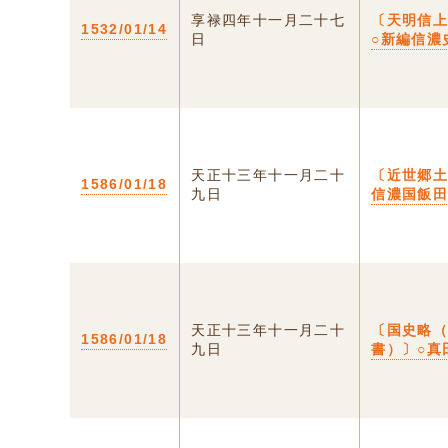
享禄四年十一月二十七
〔天明信
1532/01/14
日
○新編信濃
天正十三年十一月二十
〔近世郷土
1586/01/18
九日
信濃国飯
天正十三年十一月二十
〔国史略
1586/01/18
九日
書）〕○真