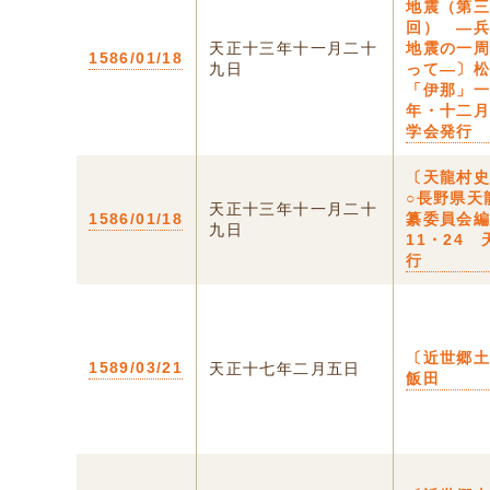
地震（第
回） ―
天正十三年十一月二十
地震の一
1586/01/18
九日
って―〕
「伊那」
年・十二
学会発行
〔天龍村
○長野県天
天正十三年十一月二十
1586/01/18
纂委員会編
九日
11・24
行
〔近世郷土
1589/03/21
天正十七年二月五日
飯田