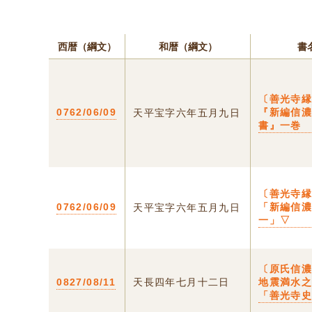
西暦（綱文）
和暦（綱文）
書
〔善光寺縁
0762/06/09
『新編信
天平宝字六年五月九日
書』一巻
〔善光寺
0762/06/09
「新編信
天平宝字六年五月九日
一」▽
〔原氏信
0827/08/11
天長四年七月十二日
地震満水
「善光寺