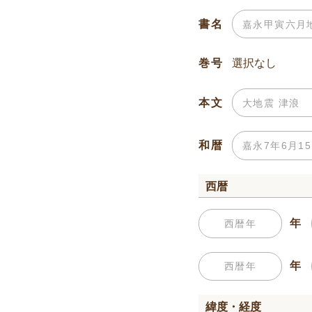
書名
巻号
本文
和暦
西暦
年
年
緯度・経度