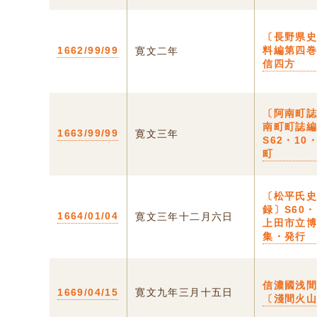
〔長野県
1662/99/99
料編第四
寛文二年
信四方
〔阿南町
南町町誌
1663/99/99
寛文三年
S62・10
町
〔松平氏
録〕S60・
1664/01/04
寛文三年十二月六日
上田市立
集・発行
信濃國浅
1669/04/15
寛文九年三月十五日
〔淺間火