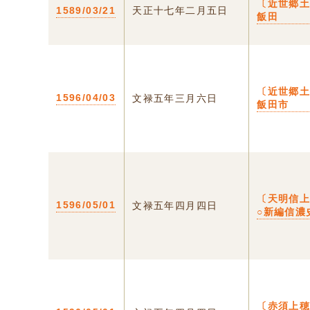
〔近世郷土
1589/03/21
天正十七年二月五日
飯田
〔近世郷土
1596/04/03
文禄五年三月六日
飯田市
〔天明信
1596/05/01
文禄五年四月四日
○新編信濃
〔赤須上