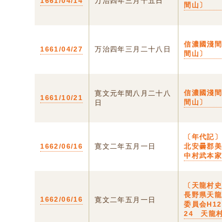
1661/04/14
万治四年三月十五日
間山〕
信濃國淺
1661/04/27
万治四年三月二十八日
間山〕
信濃國淺
寛文元年閏八月二十八
1661/10/21
間山〕
日
〔年代記〕
1662/06/16
寛文二年五月一日
北安曇郡
中村武本
〔天龍村史
長野県天
1662/06/16
寛文二年五月一日
委員会H12
24 天龍