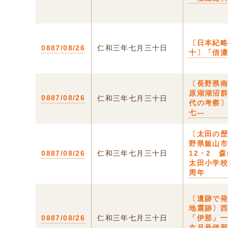
〔日本紀
0887/08/26
仁和三年七月三十日
十〕「信
〔長野県
原湖湖沼
0887/08/26
仁和三年七月三十日
代の考察
七―
〔太田の歴
野県飯山市
0887/08/26
仁和三年七月三十日
12・2 
太田小学
周年
〔遺跡で
地震跡〕
0887/08/26
仁和三年七月三十日
「伊那」
六月号伊