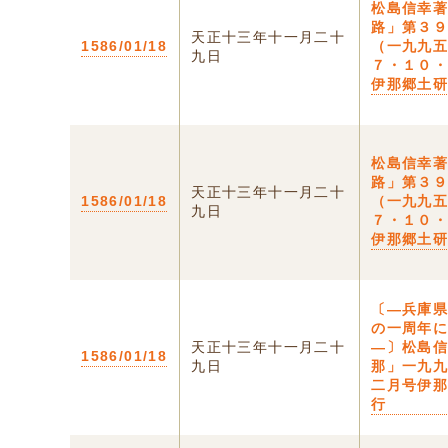
松島信幸
路」第３
天正十三年十一月二十
1586/01/18
（一九九
九日
７・１０
伊那郷土
松島信幸
路」第３
天正十三年十一月二十
1586/01/18
（一九九
九日
７・１０
伊那郷土
〔—兵庫
の一周年
天正十三年十一月二十
—〕松島
1586/01/18
九日
那」一九
二月号伊
行