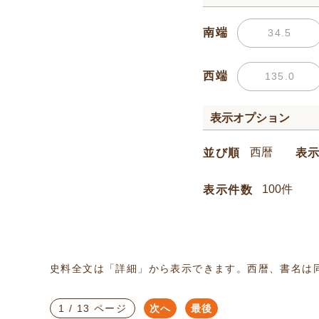
南端
西端
表示オプション
並び順
表
表示件数
史料全文は「詳細」から表示できます。西暦、書名は
1 / 13 ページ
次へ
最後