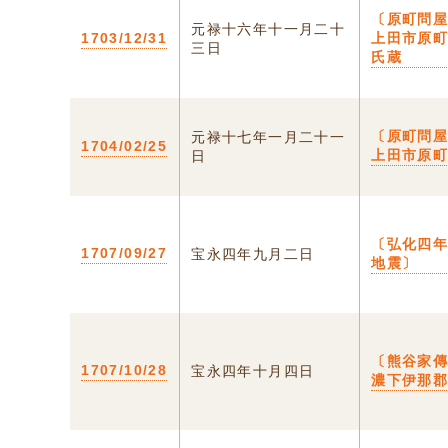
〔原町問屋
元禄十六年十一月二十
1703/12/31
上田市原
三日
氏蔵
〔原町問屋
元禄十七年一月二十一
1704/02/25
上田市原
日
〔弘化四
1707/09/27
宝永四年九月二日
地震〕
〔熊谷家
1707/10/28
宝永四年十月四日
濃下伊那