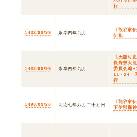
行
〔熊谷家伝
1432/99/99
永享四年九月
伊那
〔天龍村史
長野県天
1432/99/99
永享四年九月
委員会編H
11・24
行
〔能谷家伝
1498/09/20
明応七年八月二十五日
下伊那郡