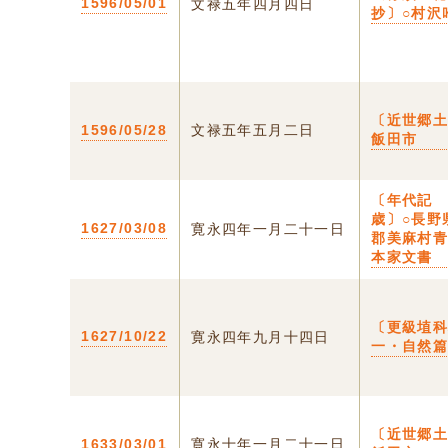
1596/05/01
文禄五年四月四日
抄〕○村沢
〔近世郷土
1596/05/28
文禄五年五月二日
飯田市
〔年代記
歳〕○長野
1627/03/08
寛永四年一月二十一日
郡美麻村
本家文書
〔更級埴
1627/10/22
寛永四年九月十四日
一・自然
〔近世郷土
1633/03/01
寛永十年一月二十一日