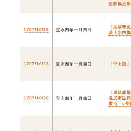
史収集史
〔法蔵寺史
1707/10/28
宝永四年十月四日
県上水内
1707/10/28
〔中土誌〕
宝永四年十月四日
〔東筑摩
1707/10/28
塩尻市誌
宝永四年十月四日
索引〕○長