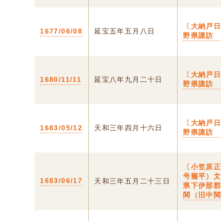
〔大納戸日
1677/06/08
延宝五年五月八日
野県諏訪
〔大納戸日
1680/11/11
延宝八年九月二十日
野県諏訪
〔大納戸日
1683/05/12
天和三年四月十六日
野県諏訪
〔小笠原
号籠平）
1683/06/17
天和三年五月二十三日
県下伊那
関（旧中