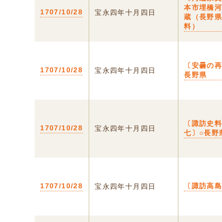
本市埋橋
1707/10/28
宝永四年十月四日
蔵（長野
料）
〔安曇の再
1707/10/28
宝永四年十月四日
長野県
〔諏訪史
1707/10/28
宝永四年十月四日
七〕○長野
1707/10/28
〔諏訪高
宝永四年十月四日