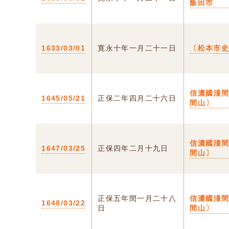
飯田市
1633/03/01
寛永十年一月二十一日
〔松本市
信濃國淺
1645/05/21
正保二年四月二十六日
間山〕
信濃國淺
1647/03/25
正保四年二月十九日
間山〕
正保五年閏一月二十八
信濃國淺
1648/03/22
日
間山〕