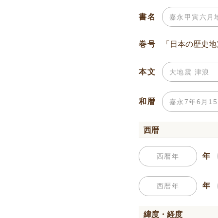
書名
巻号
本文
和暦
西暦
年
年
緯度・経度