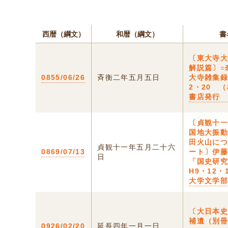
西暦（綱文）
和暦（綱文）
書
〔東大寺
解説篇〕○
0855/06/26
斉衡二年五月五日
大寺雑集録
2・20 
書店発行
〔貞観十
国地大振
田火山に
貞観十一年五月二十六
0869/07/13
ート〕伊
日
「国史研
H9・12・
大学文学
〔大日本
補遺（別
0926/02/20
延長四年一月一日