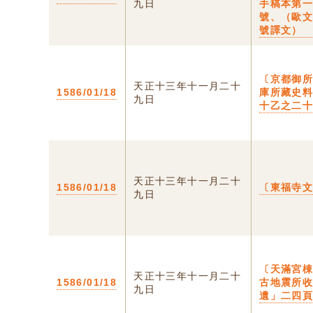
九日
手稿本第
號、（歐
號譯文）
〔京都御
天正十三年十一月二十
1586/01/18
庫所藏史
九日
十乙之二
天正十三年十一月二十
1586/01/18
〔東福寺
九日
〔天滿宮棟
天正十三年十一月二十
1586/01/18
古地震所
九日
遺」二四