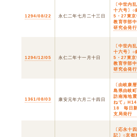
〔中世内
十六号〕○
1294/08/22
永仁二年七月二十三日
5・27東
教育学部
研究会発
〔中世内
十六号〕○
1294/12/05
永仁二年十一月十日
5・27東
教育学部
研究会発
〔由岐康暦
島県由岐
訪南海地
1361/08/03
康安元年六月二十四日
ねて」H14
18 毎日
支局発行
〔応永十
記〕○京都