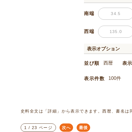
南端
西端
表示オプション
並び順
表
表示件数
史料全文は「詳細」から表示できます。西暦、書名は
1 / 23 ページ
次へ
最後