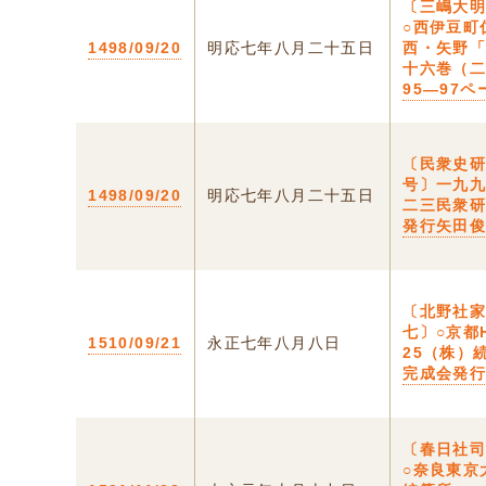
〔三嶋大
○西伊豆町
1498/09/20
明応七年八月二十五日
西・矢野
十六巻（
95―97ペ
〔民衆史研
号〕一九
1498/09/20
明応七年八月二十五日
二三民衆
発行矢田
〔北野社
七〕○京都
1510/09/21
永正七年八月八日
25（株）
完成会発
〔春日社
○奈良東京