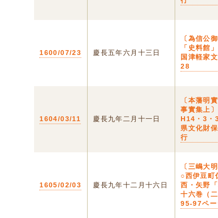
行
〔為信公
「史料館
1600/07/23
慶長五年六月十三日
国津軽家文
28
〔本藩明
事實集上〕
1604/03/11
慶長九年二月十一日
H14・3・
県文化財
行
〔三嶋大
○西伊豆町
1605/02/03
慶長九年十二月十六日
西・矢野
十六巻（
95-97ペ