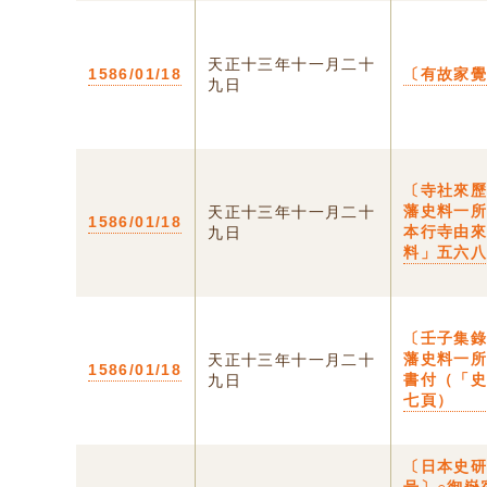
天正十三年十一月二十
1586/01/18
〔有故家
九日
〔寺社來歷
藩史料一
天正十三年十一月二十
1586/01/18
本行寺由
九日
料」五六
〔壬子集錄
藩史料一
天正十三年十一月二十
1586/01/18
書付（「
九日
七頁）
〔日本史