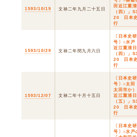
号〕○御嶽
田近江重
1593/10/19
文禄二年九月二十五日
（四）」S
20 日本
行
〔日本史
号〕○水戸
近江重清
1593/10/29
文禄二年閏九月六日
（四）」S
20 日本
行
〔日本史
号〕○太田
太田市か
1593/12/07
文禄二年十月十五日
近江重清
（五）」S
20 日本
行
〔日本史
号〕○水戸