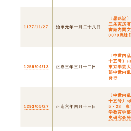
〔愚昧記〕
三条実房
1177/11/27
治承元年十月二十八日
書館内閣文庫
0070愚昧
〔中世内
十五号〕H
1259/04/13
正嘉三年三月十二日
東京学芸
部中世内
発行
〔中世内
十五号〕○
1293/05/27
正応六年四月十三日
5・28 
学教育学
史研究会