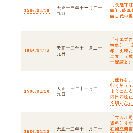
〔長瀧寺
天正十三年十一月二十
1586/01/18
錄〕○岐阜
九日
編古代中
〔イエズ
翰集〕○一
天正十三年十一月二十
1586/01/18
年、え埼
九日
二卷、（
一號譯文
〔流れを
行く船（na
天正十三年十一月二十
1586/01/18
ように左
九日
四日四晩
く續いた
〔マカオ
資料〕り
天正十三年十一月二十
在國立圖
1586/01/18