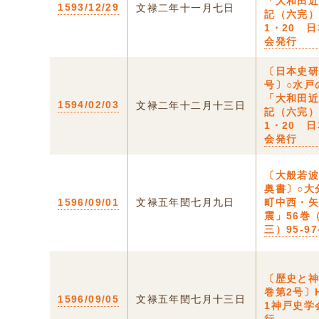
「大和田
1593/12/29
文禄二年十一月七日
記（六完）
1・20 
会発行
〔日本史
号〕○水戸
「大和田
1594/02/03
文禄二年十二月十三日
記（六完）
1・20 
会発行
〔大般若
奥書〕○大
1596/09/01
文禄五年閏七月九日
町中西・
震」56巻
三）95-9
〔歴史と神
巻第2号〕
1596/09/05
文禄五年閏七月十三日
1神戸史学