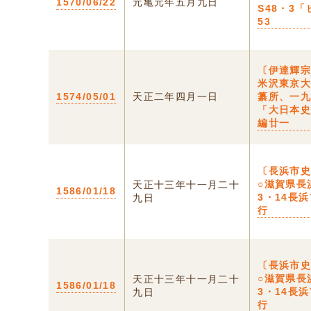
1570/06/22
元亀元年五月九日
S48・3
53
〔伊達輝宗
米沢東京
1574/05/01
天正二年四月一日
纂所、一
「大日本
編廿一
〔長浜市
○滋賀県長
天正十三年十一月二十
1586/01/18
3・14長
九日
行
〔長浜市
○滋賀県長
天正十三年十一月二十
1586/01/18
3・14長
九日
行