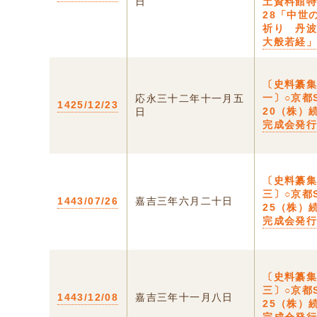
日
土資料館
28「中世
祈り 丹
大般若経
〔史料纂
一〕○京都S
応永三十二年十一月五
1425/12/23
20（株）
日
完成会発
〔史料纂
三〕○京都S
1443/07/26
嘉吉三年六月二十日
25（株）
完成会発
〔史料纂
三〕○京都S
1443/12/08
嘉吉三年十一月八日
25（株）