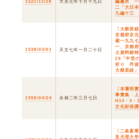
1521/11/28
大永元年十月十九日
編纂所 
二「大日
九編十三
〔大般若経
京都府京
蔵一九九
一、京都
1538/03/01
天文七年一月二十日
土資料館
28「中世
祈り 丹
大般若経
〔本藩明
事實集 上
1559/04/24
永禄二年三月七日
H14・3・
文化財保
〔二条宴乗
良天理大