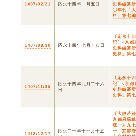
1407/02/21
応永十四年一月五日
史料編纂
〇年刊「
料」第七
〔応永十
記〕○京都
1407/08/30
応永十四年七月十八日
史料編纂
史料」第
〔応永十
記〕○京都
応永十四年九月二十六
1407/11/05
史料編纂
日
史料」第
〔大般若経
京都府瑞
蔵一九九
応永二十年十一月十五
一 京都
1413/12/17