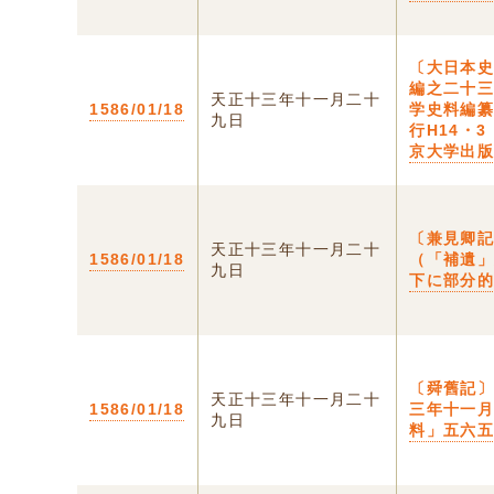
〔大日本
編之二十
天正十三年十一月二十
1586/01/18
学史料編
九日
行H14・3
京大学出
〔兼見卿
天正十三年十一月二十
1586/01/18
（「補遺
九日
下に部分
〔舜舊記
天正十三年十一月二十
1586/01/18
三年十一
九日
料」五六