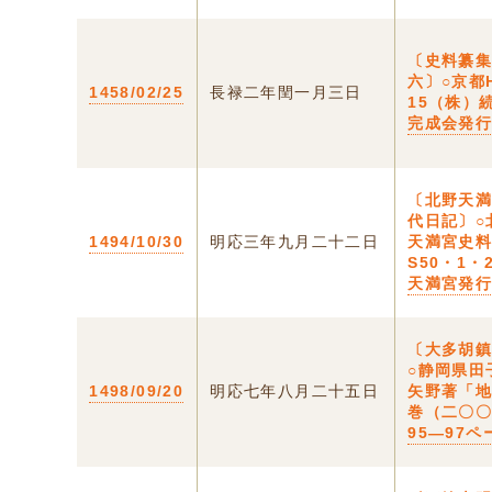
〔史料纂
六〕○京都
1458/02/25
長禄二年閏一月三日
15（株）
完成会発
〔北野天
代日記〕○
1494/10/30
明応三年九月二十二日
天満宮史
S50・1・
天満宮発
〔大多胡
○静岡県田
1498/09/20
明応七年八月二十五日
矢野著「
巻（二〇
95―97ペ