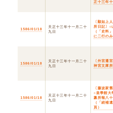
正十三年
〔顯如上
所日記〕○
天正十三年十一月二十
1586/01/18
（「史料
九日
に二行の
〔外宮遷宮
天正十三年十一月二十
1586/01/18
神宮文庫
九日
〔藤波家
○皇學館大
天正十三年十一月二十
1586/01/18
纂所報八
九日
（「続補
頁）