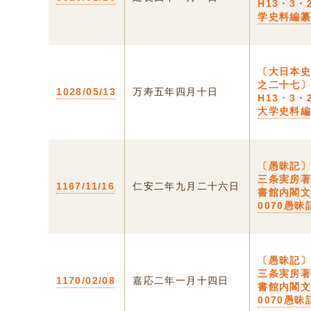
H13・3・
学史料編
〔大日本
之二十七〕
1028/05/13
万寿五年四月十日
H13・3・
大学史料
〔愚昧記〕
三条実房
1167/11/16
仁安二年九月二十六日
書館内閣文庫
0070愚昧
〔愚昧記〕
三条実房
1170/02/08
嘉応二年一月十四日
書館内閣文庫
0070愚昧