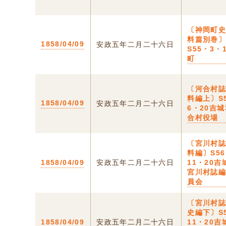
〔神岡町
料篇別巻
1858/04/09
安政五年二月二十六日
S55・3・
町
〔河合村
料編上〕S
1858/04/09
安政五年二月二十六日
6・20吉
合村役場
〔宮川村
料編〕S5
1858/04/09
安政五年二月二十六日
11・20吉
宮川村誌
員会
〔宮川村
史編下〕S
1858/04/09
安政五年二月二十六日
11・20吉