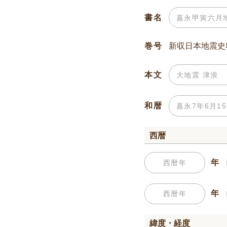
書名
巻号
本文
和暦
西暦
年
年
緯度・経度