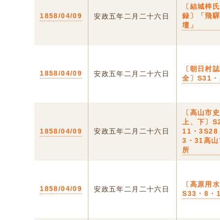
〔結城梓
1858/04/09
録〕「飛
安政五年二月二十六日
壇」
〔朝日村
1858/04/09
安政五年二月二十六日
全〕S31・
〔高山市
上、下〕S
1858/04/09
安政五年二月二十六日
11・3S2
3・31高
所
〔高原用
1858/04/09
安政五年二月二十六日
S33・8・