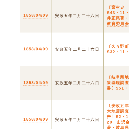
〔宮村史
S43・11
1858/04/09
安政五年二月二十六日
井正尾著
教育委員
〔久々野
1858/04/09
安政五年二月二十六日
S32・11
〔岐阜県
1858/04/09
策基礎調
安政五年二月二十六日
書〕S51・
〔安政五
大地震調
告〕S2・1
1858/04/09
安政五年二月二十六日
20 山沢
著・岐阜