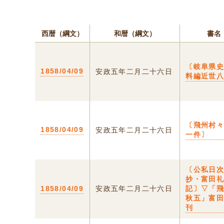
西暦（綱文）
和暦（綱文）
書名
〔岐阜県
1858/04/09
安政五年二月二十六日
料編近世
〔飛州村
1858/04/09
安政五年二月二十六日
一件〕
〔公私日
抄・富田
1858/04/09
安政五年二月二十六日
記〕▽「
秋五」富
刊