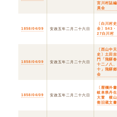
宮川村誌
員会
〔白川村
1858/04/09
全〕S43・
安政五年二月二十六日
27白川村
〔西山中
史〕土田
門「飛驒
1858/04/09
安政五年二月二十六日
十二ノ八
十」飛驒
会
〔暦欄外
岐阜県丹
1858/04/09
安政五年二月二十六日
大萱 横
衛旧蔵文