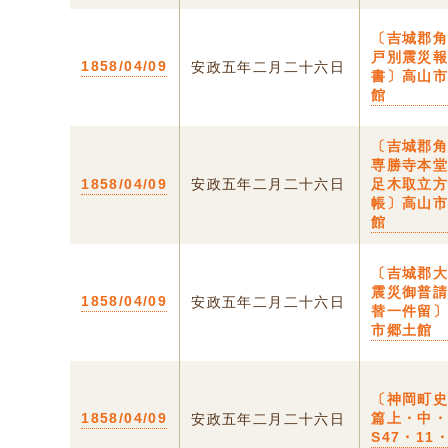
〔吉城郡
戸別震災
1858/04/09
安政五年二月二十六日
書〕高山
館
〔吉城郡
専勝寺本
1858/04/09
安政五年二月二十六日
足木取立
帳〕高山
館
〔吉城郡
震災御普
1858/04/09
安政五年二月二十六日
替一件留
市郷土館
〔神岡町
1858/04/09
篇上・中
安政五年二月二十六日
S47・11・