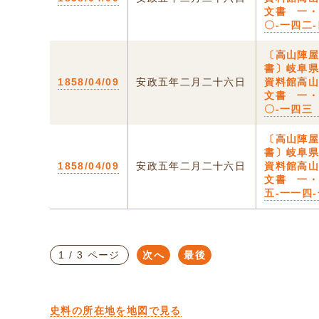
文書 一
〇-一四二
〔高山陣
書〕岐阜
1858/04/09
安政五年二月二十六日
資料館高
文書 一
〇-一四三
〔高山陣
書〕岐阜
1858/04/09
安政五年二月二十六日
資料館高
文書 一
五-一一四
1 / 3 ページ
次へ
最後
史料の所在地を地図で見る