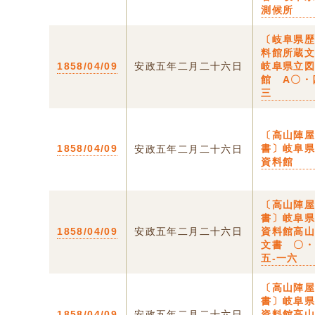
測候所
〔岐阜県
料館所蔵
1858/04/09
安政五年二月二十六日
岐阜県立
館 A〇・
三
〔高山陣
1858/04/09
書〕岐阜
安政五年二月二十六日
資料館
〔高山陣
書〕岐阜
1858/04/09
安政五年二月二十六日
資料館高
文書 〇
五-一六
〔高山陣
書〕岐阜
1858/04/09
安政五年二月二十六日
資料館高