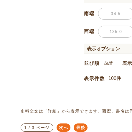
南端
西端
表示オプション
並び順
表
表示件数
史料全文は「詳細」から表示できます。西暦、書名は
1 / 3 ページ
次へ
最後