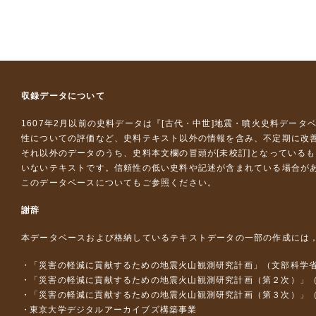
収録データについて
1607年2月以前の史料データは『
[古代・中世]地震・噴火史料データ
性についての評価など、史料テキスト以外の情報を含み、不定期に改
それ以外のデータのうち、史料本文欄の冒頭が[未校訂]となっている
いないテキストです。信頼性の低い史料や記述が含まれている場合が
このデータベースについて
もご参照ください。
謝辞
本データベースおよび格納しているテキストデータの一部の作成には
「災害の軽減に貢献するための地震火山観測研究計画」（文部科学
「災害の軽減に貢献するための地震火山観測研究計画（第２次）」
「災害の軽減に貢献するための地震火山観測研究計画（第３次）」
東京大学デジタルアーカイブズ構築事業