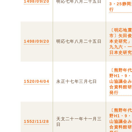
1498/09/20
明応七年八月二十五日
3・25静
行
〔明応地
市〕矢田
1498/09/20
明応七年八月二十五日
本史研究」
九九六・
日本史研
〔熊野年代
野H1・9
1520/04/04
永正十七年三月七日
山協議会
合資料館
発行
〔熊野年代
野H1・9
天文二十一年十一月三
1552/11/28
山協議会
日
合資料館