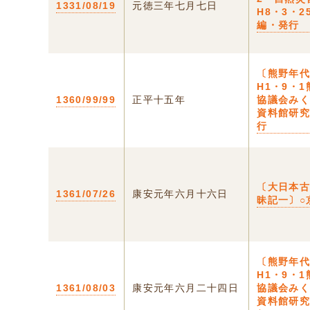
1331/08/19
元徳三年七月七日
H8・3・2
編・発行
〔熊野年
H1・9・
1360/99/99
正平十五年
協議会み
資料館研
行
〔大日本
1361/07/26
康安元年六月十六日
昧記一〕○
〔熊野年
H1・9・
1361/08/03
康安元年六月二十四日
協議会み
資料館研