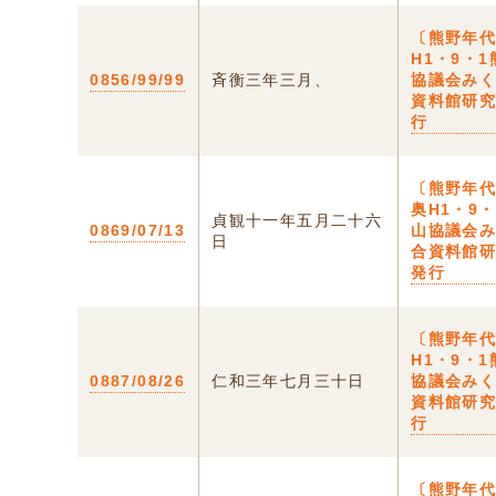
〔熊野年
H1・9・
0856/99/99
斉衡三年三月、
協議会み
資料館研
行
〔熊野年代
奥H1・9
貞観十一年五月二十六
0869/07/13
山協議会
日
合資料館
発行
〔熊野年
H1・9・
0887/08/26
仁和三年七月三十日
協議会み
資料館研
行
〔熊野年代