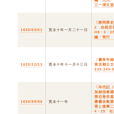
編一九九
三一清文
〔静岡県
2 自然災
1633/03/01
寛永十年一月二十一日
H8・3・2
編・発行
〔慶長年録
1633/12/13
寛永十年十一月十三日
東京都公文
235-240-
〔年代記
加納信春蔵
県石巻市
1634/99/99
寛永十一年
農書全集第
害と復興二
4・25 