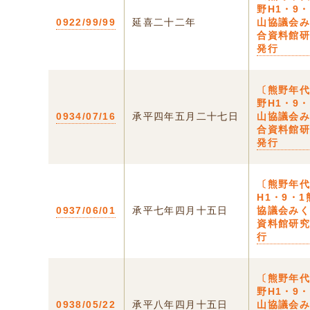
野H1・9
0922/99/99
延喜二十二年
山協議会
合資料館
発行
〔熊野年代
野H1・9
0934/07/16
承平四年五月二十七日
山協議会
合資料館
発行
〔熊野年
H1・9・
0937/06/01
承平七年四月十五日
協議会み
資料館研
行
〔熊野年代
野H1・9
0938/05/22
承平八年四月十五日
山協議会