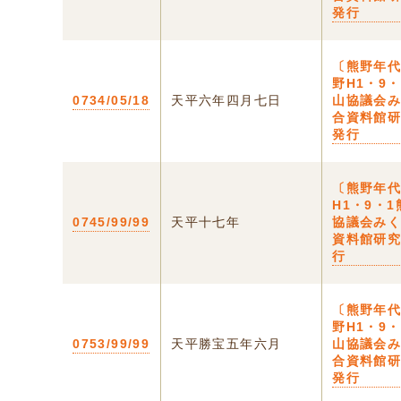
発行
〔熊野年代
野H1・9
0734/05/18
天平六年四月七日
山協議会
合資料館
発行
〔熊野年
H1・9・
0745/99/99
天平十七年
協議会み
資料館研
行
〔熊野年代
野H1・9
0753/99/99
天平勝宝五年六月
山協議会
合資料館
発行