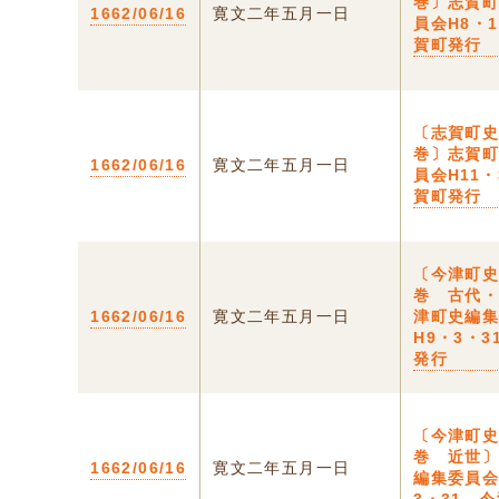
巻〕志賀
1662/06/16
寛文二年五月一日
員会H8・
賀町発行
〔志賀町
巻〕志賀
1662/06/16
寛文二年五月一日
員会H11・
賀町発行
〔今津町
巻 古代
1662/06/16
寛文二年五月一日
津町史編
H9・3・
発行
〔今津町
巻 近世
1662/06/16
寛文二年五月一日
編集委員会