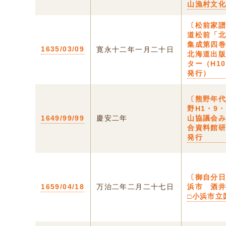
山漁村文
〔松前家譜
道松前「
集成第四巻
1635/03/09
寛永十二年一月二十日
北海道出
ター（H10
発行）
〔熊野年代
野H1・9
1649/99/99
慶安二年
山協議会
合資料館
発行
〔御自分日
1659/04/18
万治二年二月二十七日
浜市 酒
□小浜市立