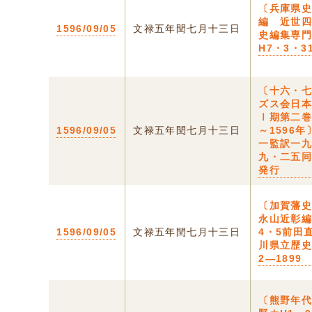
〔兵庫県
編 近世
1596/09/05
文禄五年閏七月十三日
史編集専
H7・3・3
〔十六・
ズス会日
Ⅰ期第二巻
1596/09/05
文禄五年閏七月十三日
～1596
一監訳一
九・二五
発行
〔加賀藩
永山近彰編
1596/09/05
文禄五年閏七月十三日
4・5前田
川県立歴
2―1899
〔熊野年代