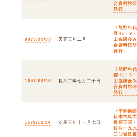
合資料館
発行
〔熊野年代
野H1・9
0975/99/99
天延三年二月
山協議会
合資料館
発行
〔熊野年代
都H1・9
1041/08/25
長久二年七月二十日
山協議会
合資料館
発行
〔平家物
日本古典文
1179/12/14
治承三年十一月七日
梶原正昭
校注一九
二〇岩波