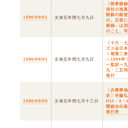
〔附東槎
信社小池
朝鮮の副
1596/09/01
文禄五年閏七月九日
の。正使
槎録」は
のこと、
〔十六・
ズス会日
Ⅰ期第二巻
1596/09/01
文禄五年閏七月九日
～1596
一監訳一
九・二五
発行
〔兵庫県
史〕寺脇
1596/09/05
文禄五年閏七月十三日
H11・4・
聞総合出
発行所