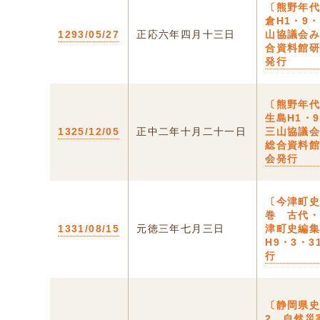
〔熊野年代
倉H1・9
1293/05/27
正応六年四月十三日
山協議会
合資料館
発行
〔熊野年代
生島H1・
1325/12/05
正中二年十月二十一日
三山協議
総合資料
会発行
〔今津町
巻 古代
1331/08/15
元徳三年七月三日
津町史編
H9・3・
行
〔静岡県
2 自然災