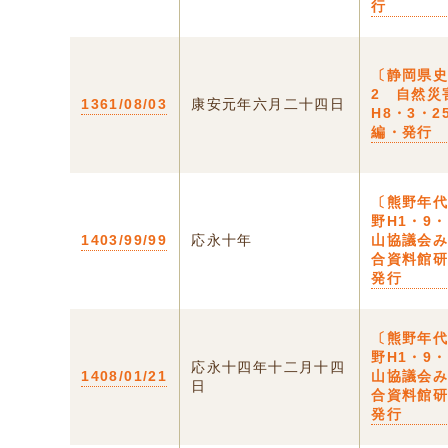
行
〔静岡県
2 自然災
1361/08/03
康安元年六月二十四日
H8・3・2
編・発行
〔熊野年代
野H1・9
1403/99/99
応永十年
山協議会
合資料館
発行
〔熊野年代
野H1・9
応永十四年十二月十四
1408/01/21
山協議会
日
合資料館
発行