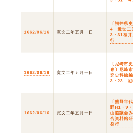
3・31 
〔福井県
4 近世二
1662/06/16
寛文二年五月一日
3・31福
行
〔尼崎市
巻〕尼崎
1662/06/16
寛文二年五月一日
究史料館編
3・23 
〔熊野年代
野H1・9
1662/06/16
寛文二年五月一日
山協議会
合資料館
発行