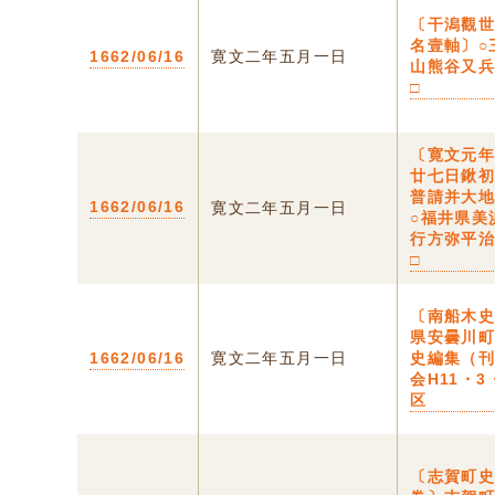
〔干潟觀
名壹軸〕○
1662/06/16
寛文二年五月一日
山熊谷又
□
〔寛文元
廿七日鍬
普請并大
1662/06/16
寛文二年五月一日
○福井県美
行方弥平
□
〔南船木史
県安曇川
1662/06/16
寛文二年五月一日
史編集（
会H11・3
区
〔志賀町