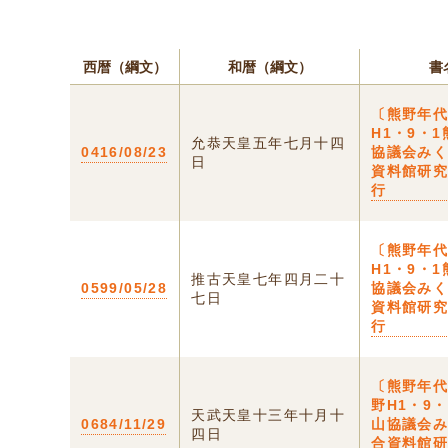
西暦（綱文）
和暦（綱文）
書
〔熊野年
H1・9・
允恭天皇五年七月十四
0416/08/23
協議会み
日
資料館研
行
〔熊野年
H1・9・
推古天皇七年四月二十
0599/05/28
協議会み
七日
資料館研
行
〔熊野年代
野H1・9
天武天皇十三年十月十
0684/11/29
山協議会
四日
合資料館