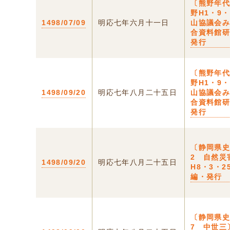
〔熊野年代
野H1・9
1498/07/09
明応七年六月十一日
山協議会
合資料館
発行
〔熊野年代
野H1・9
1498/09/20
明応七年八月二十五日
山協議会
合資料館
発行
〔静岡県
2 自然災
1498/09/20
明応七年八月二十五日
H8・3・2
編・発行
〔静岡県
7 中世三