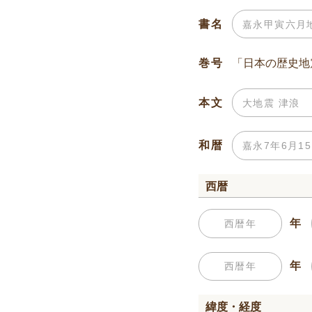
書名
巻号
本文
和暦
西暦
年
年
緯度・経度