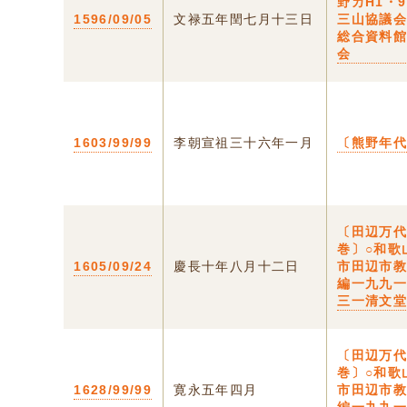
野カH1・
1596/09/05
文禄五年閏七月十三日
三山協議
総合資料
会
1603/99/99
李朝宣祖三十六年一月
〔熊野年
〔田辺万
巻〕○和歌
1605/09/24
慶長十年八月十二日
市田辺市
編一九九
三一清文
〔田辺万
巻〕○和歌
1628/99/99
寛永五年四月
市田辺市