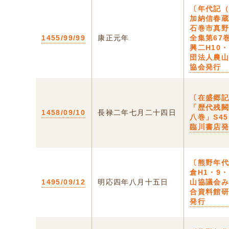
〔年代記
加納信春蔵
石巻市真
1455/99/99
康正元年
全集第67
興二H10・
団法人農
協会発行
〔在盛郷記
「歴代残
1458/09/10
長禄二年七月二十四日
八巻」S45
臨川書店
〔熊野年代
倉H1・9
1495/09/12
明応四年八月十五日
山協議会
合資料館
発行