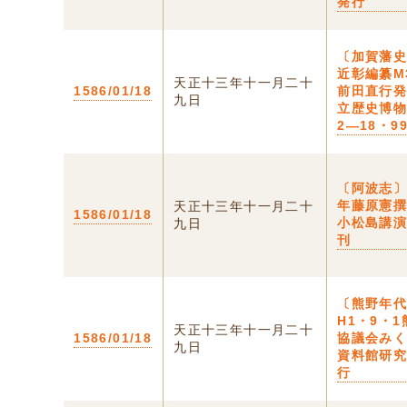
発行
〔加賀藩
近彰編纂M
天正十三年十一月二十
1586/01/18
前田直行
九日
立歴史博
2―18・9
〔阿波志
年藤原憲
天正十三年十一月二十
1586/01/18
小松島講
九日
刊
〔熊野年
H1・9・
天正十三年十一月二十
1586/01/18
協議会み
九日
資料館研
行