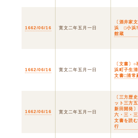
〔酒井家文
1662/06/16
寛文二年五月一日
浜 □小浜
館蔵
〔文書〕○
1662/06/16
寛文二年五月一日
浜町子生
文書□清常
〔三方歴
ット三方
新田開発
1662/06/16
寛文二年五月一日
六・三・
文書を読
行