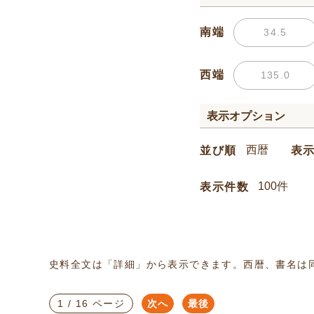
南端
西端
表示オプション
並び順
表
表示件数
史料全文は「詳細」から表示できます。西暦、書名は
1 / 16 ページ
次へ
最後