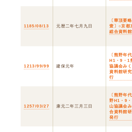
〔華頂要
1185/08/13
元暦二年七月九日
壹〕○京都
総合資料
〔熊野年
H1・9・
1213/99/99
建保元年
協議会み
資料館研
行
〔熊野年代
野H1・9
1257/03/27
康元二年三月三日
山協議会
合資料館
発行