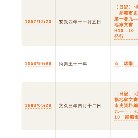
〔日記〕○
「那覇市
第一巻九
1857/12/20
安政四年十一月五日
地家文書
H10―10
発行
1858/99/99
☆〔球陽
尚秦王十一年
〔日記〕
福地家文
1863/05/29
市史資料
文久三年四月十二日
九―一」H
10 那覇