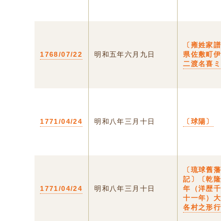
〔雍姓家
1768/07/22
明和五年六月九日
県佐敷町
二渡名喜
1771/04/24
明和八年三月十日
〔球陽〕
〔琉球舊
記〕〔乾
1771/04/24
明和八年三月十日
年（洋歴
十一年）
各村之形