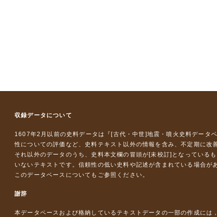
収録データについて
1607年2月以前の史料データは『
[古代・中世]地震・噴火史料データ
性についての評価など、史料テキスト以外の情報を含み、不定期に改
それ以外のデータのうち、史料本文欄の冒頭が[未校訂]となっている
いないテキストです。信頼性の低い史料や記述が含まれている場合が
このデータベースについて
もご参照ください。
謝辞
本データベースおよび格納しているテキストデータの一部の作成には