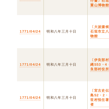
行書〕石
重山博物
〔大波揚
1771/04/24
明和八年三月十日
石垣市立
物館
〔伊良部村
1771/04/24
明和八年三月十日
縄S53・4
良部村役
〔宮古史伝
島S2・2・
1771/04/24
明和八年三月十日
世村恒任
者