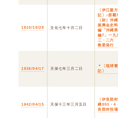
〔伊江親
記〕○那
（財）沖
振興会史
1810/10/29
文化七年十月二日
編「沖縄
編7」一九
二・二六
教委発行
＊〔琉球
1836/04/17
天保七年三月二日
記〕
〔伊良部村
1842/04/15
天保十三年三月五日
縄S53・4
良部村役