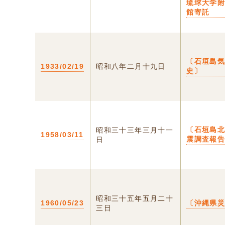
琉球大学
館寄託
〔石垣島
1933/02/19
昭和八年二月十九日
史〕
〔石垣島
昭和三十三年三月十一
1958/03/11
震調査報
日
昭和三十五年五月二十
1960/05/23
〔沖縄県
三日