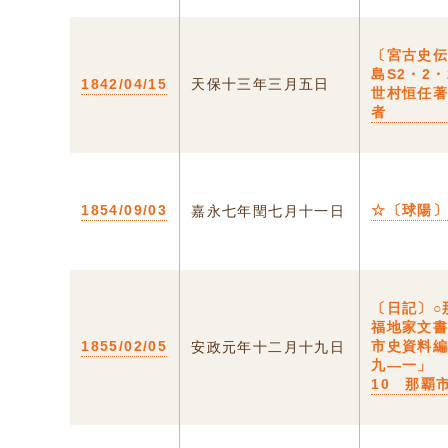
〔宮古史伝
島S2・2・
1842/04/15
天保十三年三月五日
世村恒任
者
1854/09/03
☆〔球陽
嘉永七年閏七月十一日
〔日記〕
福地家文
1855/02/05
市史資料
安政元年十二月十九日
九―一」 
10 那覇