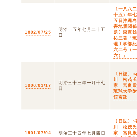
〔一八八
十五）年
五日沖縄
害地震関
明治十五年七月二十五
1882/07/25
題〕森宣
日
祐三著「
理工学部
六二号（
六）」
〔日誌〕○
川 松茂
明治三十三年一月十七
1900/01/17
家 宮良
日
琉球大学
館寄託
〔日誌〕○
川 松茂
1901/07/04
家 宮良
明治三十四年七月四日