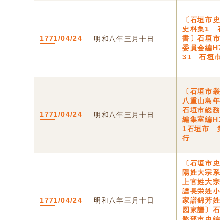
〔石垣市
史料集1 
1771/04/24
書〕石垣
明和八年三月十日
委員会編H
31 石垣
〔石垣市
八重山島
石垣市総
1771/04/24
明和八年三月十日
編集室編H
1石垣市 
行
〔石垣市史
陽姓大宗
上官姓大
譜長栄姓
1771/04/24
明和八年三月十日
家譜錦芳
図家譜〕
務部市史