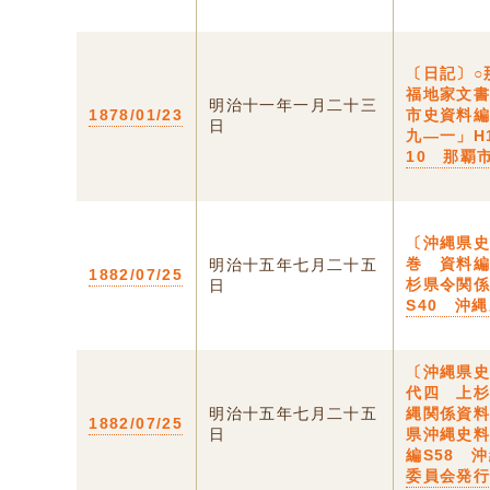
〔日記〕
福地家文
明治十一年一月二十三
1878/01/23
市史資料
日
九―一」H
10 那覇
〔沖縄県
巻 資料
明治十五年七月二十五
1882/07/25
杉県令関
日
S40 沖
〔沖縄県
代四 上
明治十五年七月二十五
縄関係資
1882/07/25
日
県沖縄史
編S58 
委員会発