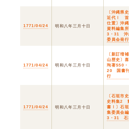
〔沖縄県
近代Ⅰ 
仕置〕沖
1771/04/24
明和八年三月十日
資料編集所
3・31 
委員会発
〔新訂増
山歴史〕
1771/04/24
明和八年三月十日
珣著S50・
20 国書
行
〔石垣市
史料集2 
1771/04/24
書Ⅰ〕石
明和八年三月十日
集委員会編
3・31 