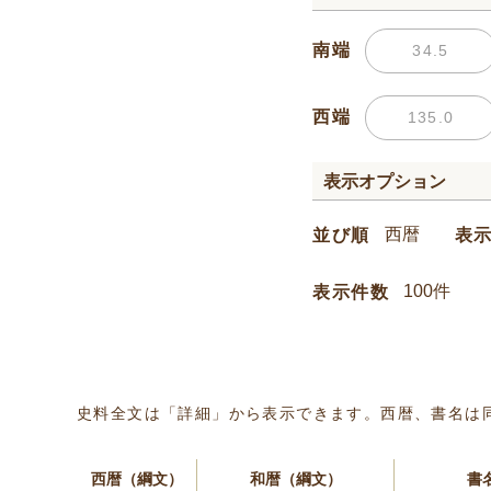
南端
西端
表示オプション
並び順
表
表示件数
史料全文は「詳細」から表示できます。西暦、書名は
西暦（綱文）
和暦（綱文）
書