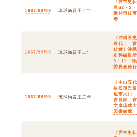
〔宮古史伝
島S2・2・
1667/99/99
琉球尚質王二年
世村恒任
者
〔沖縄県
近代Ⅰ 
仕置〕沖
1667/99/99
琉球尚質王二年
史料編集所
3・11 
委員会発
〔中山五
抜松茂氏富
垣市大川
1667/99/99
琉球尚質王二年
宮良家 
文庫琉球
図書館蔵
〔宮古史伝