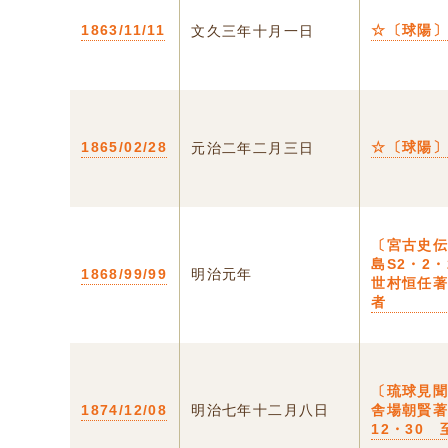
1863/11/11
☆〔球陽
文久三年十月一日
1865/02/28
☆〔球陽
元治二年二月三日
〔宮古史伝
島S2・2・
1868/99/99
明治元年
世村恒任
者
〔琉球見
1874/12/08
明治七年十二月八日
舎場朝賢著
12・30 