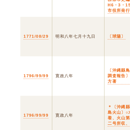
H6・3・1
市役所発
1771/08/29
明和八年七月十九日
〔球陽〕
〔沖縄縣
1796/99/99
寛政八年
調査報告〕
方著
＊〔沖縄
島火山〕○
1796/99/99
寛政八年
着、火山
二号所収