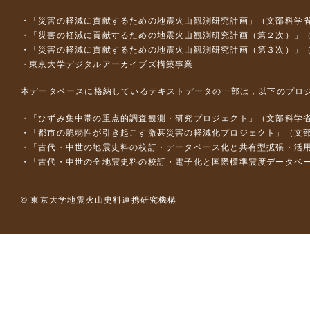
「災害の軽減に貢献するための地震火山観測研究計画」（文部科学
「災害の軽減に貢献するための地震火山観測研究計画（第２次）」
「災害の軽減に貢献するための地震火山観測研究計画（第３次）」
東京大学デジタルアーカイブズ構築事業
本データベースに格納しているテキストデータの一部は，以下のプロ
「ひずみ集中帯の重点的調査観測・研究プロジェクト」（文部科学省
「都市の脆弱性が引き起こす激甚災害の軽減化プロジェクト」（文部
「古代・中世の地震史料の校訂・データベース化と共有型拡張・活用シス
「古代・中世の全地震史料の校訂・電子化と国際標準震度データベース構
© 東京大学地震火山史料連携研究機構