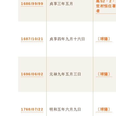
島S2・2・
1686/99/99
貞享三年五月
世村恒任
者
1687/10/21
貞享四年九月十六日
〔球陽〕
1696/06/02
元禄九年五月三日
〔球陽〕
1768/07/22
明和五年六月九日
〔球陽〕