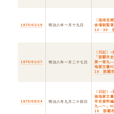
〔琉球見
1875/01/19
明治八年一月十九日
舎場朝賢著
12・30 
〔日記〕○
「那覇市
1875/01/27
第一巻九
明治八年一月二十七日
地家文書H
10 那覇
〔日記〕
福地家文
1875/09/24
市史資料
明治八年九月二十四日
九―一」H
10 那覇