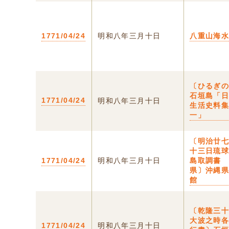
1771/04/24
明和八年三月十日
八重山海
〔ひるぎの
石垣島「
1771/04/24
明和八年三月十日
生活史料
一」
〔明治廿
十三日琉
1771/04/24
明和八年三月十日
島取調書
県〕沖縄
館
〔乾隆三
大波之時
1771/04/24
明和八年三月十日