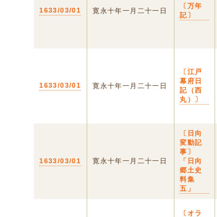
〔万年
1633/03/01
寛永十年一月二十一日
記〕
〔江戸
幕府日
1633/03/01
寛永十年一月二十一日
記（西
丸）〕
〔日向
変動記
事〕
1633/03/01
寛永十年一月二十一日
「日向
郷土史
料集
五」
〔オラ