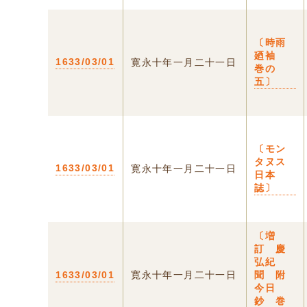
〔時雨
廼袖
1633/03/01
寛永十年一月二十一日
巻の
五〕
〔モン
タヌス
1633/03/01
寛永十年一月二十一日
日本
誌〕
〔増
訂 慶
弘紀
1633/03/01
寛永十年一月二十一日
聞 附
今日
鈔 巻