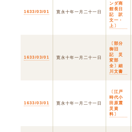
ンダ商
館長日
1633/03/01
寛永十年一月二十一日
記 訳
文一・
上〕
〔部分
御旧
記 災
1633/03/01
寛永十年一月二十一日
変部
全〕細
川文書
〔江戸
時代小
1633/03/01
田原震
寛永十年一月二十一日
災資
料〕