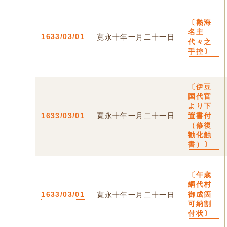
〔熱海
名主
1633/03/01
寛永十年一月二十一日
代々之
手控〕
〔伊豆
国代官
より下
1633/03/01
寛永十年一月二十一日
置書付
（修復
勧化触
書）〕
〔午歳
網代村
1633/03/01
御成箇
寛永十年一月二十一日
可納割
付状〕