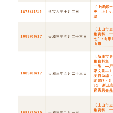
〔上郷郷
1678/11/15
延宝六年十月二日
史 上〕○
県
〔上山市
集資料 
1683/06/17
天和三年五月二十三日
七〕○山形
山市
〔新庄市
集資料集
一号 ―
家文書―
1683/06/17
天和三年五月二十三日
友義助編
読S57・3
31 新庄
育委員会
〔上山市
集資料 
1683/10/20
天和三年九月一日