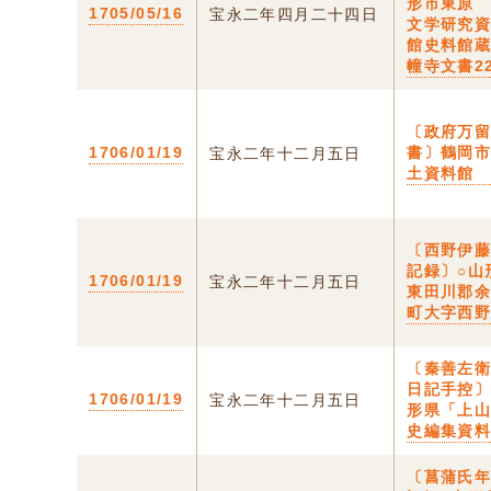
形市東原
1705/05/16
宝永二年四月二十四日
文学研究
館史料館
幢寺文書22
〔政府万
1706/01/19
書〕鶴岡
宝永二年十二月五日
土資料館
〔西野伊
記録〕○山
1706/01/19
宝永二年十二月五日
東田川郡
町大字西
〔秦善左
日記手控〕
1706/01/19
宝永二年十二月五日
形県「上
史編集資
〔菖蒲氏