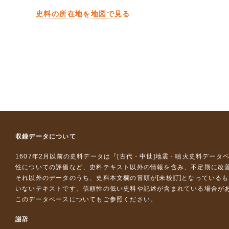
史料の所在地を地図で見る
収録データについて
1607年2月以前の史料データは『
[古代・中世]地震・噴火史料データ
性についての評価など、史料テキスト以外の情報を含み、不定期に改
それ以外のデータのうち、史料本文欄の冒頭が[未校訂]となっている
いないテキストです。信頼性の低い史料や記述が含まれている場合が
このデータベースについて
もご参照ください。
謝辞