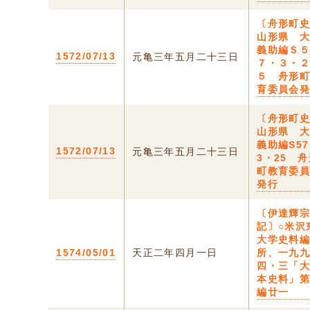
〔舟形町史
山形県 
義助編Ｓ
1572/07/13
元亀三年五月二十三日
７・３・
５ 舟形
育委員会
〔舟形町史
山形県 
義助編S5
1572/07/13
元亀三年五月二十三日
3・25 
町教育委
発行
〔伊達輝
記〕○米沢
大学史料
1574/05/01
天正二年四月一日
所、一九
四・三「
本史料」
編廿一