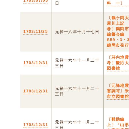
1703/07/05
日
料 一〕
〔鶴ケ岡
屋川上記
巻〕鶴岡
1703/11/25
元禄十六年十月十七日
編纂会編
S59・3
鶴岡市発
〔荘内地
元禄十六年十一月二十
1703/12/31
考〕慶応
三日
図書館
〔元禄地
元禄十六年十一月二十
1703/12/31
害調写〕
三日
市立図書
〔雞肋
元禄十六年十一月二十
1703/12/31
上〕「山
三日