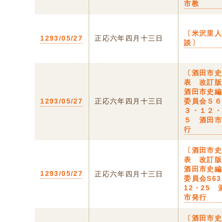
市教
〔米沢里
1293/05/27
正応六年四月十三日
談〕
〔酒田市
表 改訂
酒田市史
1293/05/27
正応六年四月十三日
委員会Ｓ
３・１２
５ 酒田
行
〔酒田市
表 改訂
酒田市史
1293/05/27
正応六年四月十三日
委員会S6
12・25 
市発行
〔酒田市