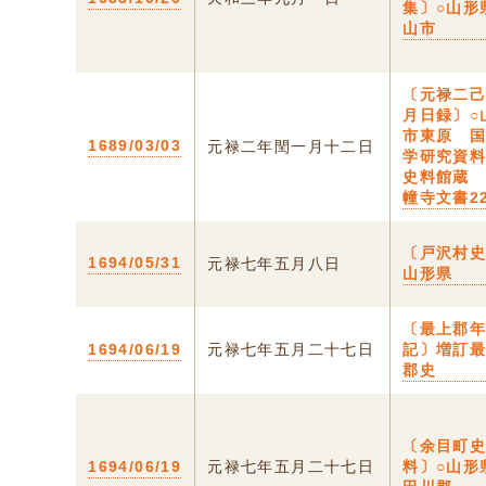
集〕○山形
山市
〔元禄二
月日録〕○
市東原 
1689/03/03
元禄二年閏一月十二日
学研究資
史料館蔵
幢寺文書22
〔戸沢村史
1694/05/31
元禄七年五月八日
山形県
〔最上郡
1694/06/19
元禄七年五月二十七日
記〕増訂
郡史
〔余目町
1694/06/19
元禄七年五月二十七日
料〕○山形