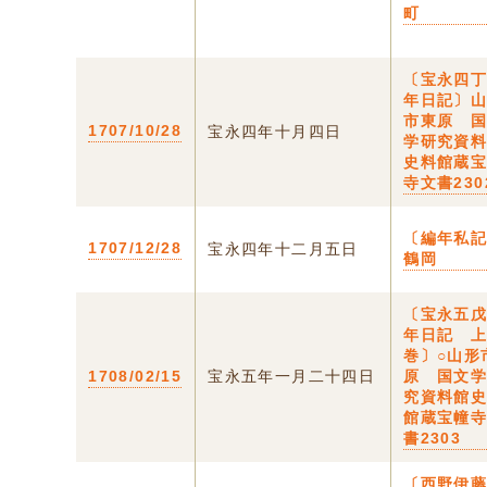
町
〔宝永四
年日記〕
市東原 
1707/10/28
宝永四年十月四日
学研究資
史料館蔵
寺文書230
〔編年私記
1707/12/28
宝永四年十二月五日
鶴岡
〔宝永五
年日記 
巻〕○山形
1708/02/15
宝永五年一月二十四日
原 国文
究資料館
館蔵宝幢
書2303
〔西野伊