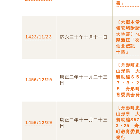
書」
〔六郷本
領安堵附
大地震〕○
1423/11/23
応永三十年十月十一日
県新庄「
仙北伝記
十四」
〔舟形町史
山形県 
康正二年十一月二十三
義助編Ｓ
1456/12/29
日
７・３・
５ 舟形
育委員会
〔舟形町史
山形県 
康正二年十一月二十三
義助編S5
1456/12/29
日
3・25 
町教育委
発行