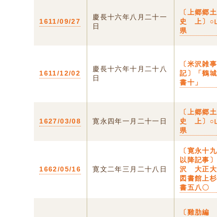
〔上郷郷
慶長十六年八月二十一
1611/09/27
史 上〕○
日
県
〔米沢雑
慶長十六年十月二十八
1611/12/02
記〕「鶴
日
書十」
〔上郷郷
1627/03/08
寛永四年一月二十一日
史 上〕○
県
〔寛永十
以降記事〕
1662/05/16
寛文二年三月二十八日
沢 大正
図書館上
書五八〇
〔雞肋