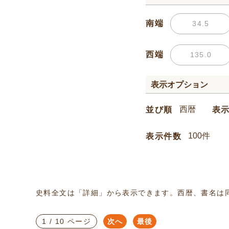
南端
西端
表示オプション
並び順
表
表示件数
史料全文は「詳細」から表示できます。西暦、書名は
1 / 10 ページ
次へ
最後