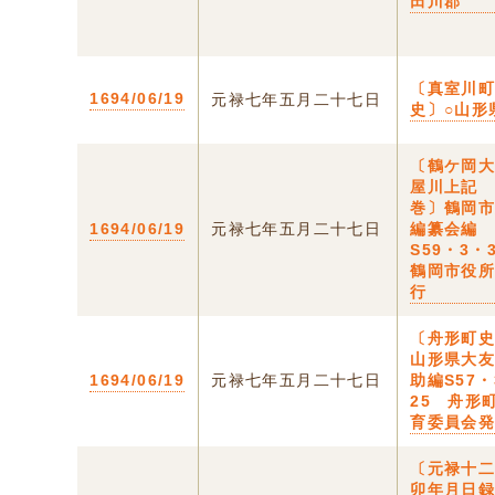
田川郡
〔真室川
1694/06/19
元禄七年五月二十七日
史〕○山形
〔鶴ケ岡
屋川上記
巻〕鶴岡
1694/06/19
元禄七年五月二十七日
編纂会編
S59・3
鶴岡市役
行
〔舟形町史
山形県大
1694/06/19
元禄七年五月二十七日
助編S57・
25 舟形
育委員会
〔元禄十
卯年月日録