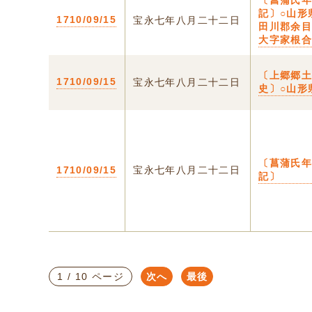
〔菖蒲氏
記〕○山形
1710/09/15
宝永七年八月二十二日
田川郡余
大字家根
〔上郷郷
1710/09/15
宝永七年八月二十二日
史〕○山形
〔菖蒲氏
1710/09/15
宝永七年八月二十二日
記〕
1 / 10 ページ
次へ
最後