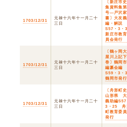
〔新庄市
集資料集
号―戸沢
元禄十六年十一月二十
書〕大友
1703/12/31
三日
編・解説
S57・3
新庄市教
員会発行
〔鶴ヶ岡
屋川上記
元禄十六年十一月二十
巻〕鶴岡
1703/12/31
三日
編纂会編
S59・3
鶴岡市発
〔舟形町
山形県 
元禄十六年十一月二十
義助編S5
1703/12/31
三日
3・25 
町教育委
発行