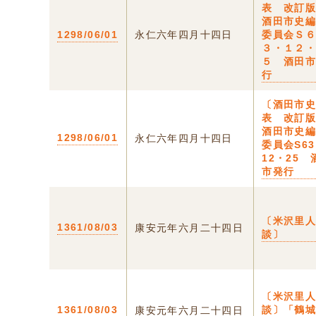
表 改訂
酒田市史
1298/06/01
永仁六年四月十四日
委員会Ｓ
３・１２
５ 酒田
行
〔酒田市
表 改訂
酒田市史
1298/06/01
永仁六年四月十四日
委員会S6
12・25 
市発行
〔米沢里
1361/08/03
康安元年六月二十四日
談〕
〔米沢里
1361/08/03
談〕「鶴
康安元年六月二十四日