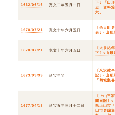
下〕「山
1662/06/16
寛文二年五月一日
史 資料
六」
〔余目町
1670/07/21
寛文十年六月五日
表〕○山形
〔大泉紀
1670/07/21
寛文十年六月五日
下〕○山形
〔米沢雑
1673/99/99
記〕○山形
延宝年間
「鶴城叢
〔上山三
聞日記〕○
1677/04/13
延宝五年三月十二日
県上山市
山市史編