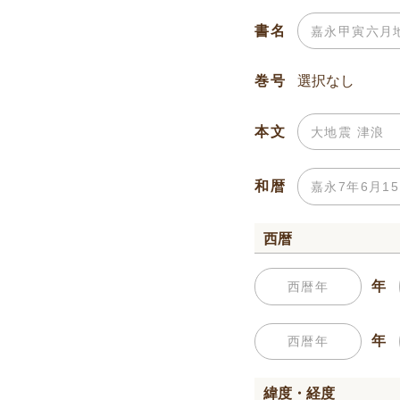
書名
巻号
本文
和暦
西暦
年
年
緯度・経度