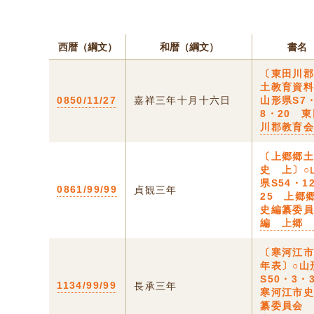
西暦（綱文）
和暦（綱文）
書名
〔東田川
土教育資料
0850/11/27
嘉祥三年十月十六日
山形県S7
8・20 
川郡教育
〔上郷郷
史 上〕○
県S54・1
0861/99/99
貞観三年
25 上郷
史編纂委
編 上郷
〔寒河江
年表〕○山
S50・3
1134/99/99
長承三年
寒河江市
纂委員会