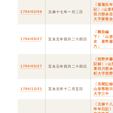
〔菖蒲氏
記〕○山形
1704/02/06
元禄十七年一月二日
田川郡余
大字家根
〔雞肋
下〕「山
1704/05/27
宝永元年四月二十四日
史 資料
六」
〔西野伊
記録〕○山
1704/05/27
宝永元年四月二十四日
東田川郡
町大字西
〔見聞記録
1704/12/31
宝永元年十二月五日
山形県朝
大字三中
〔元禄十
申年日記〕