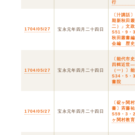
行
〔汁講話
期新秋田
二）」文
1704/05/27
宝永元年四月二十四日
S51・9・
秋田叢書
会編 歴
〔能代市
四輯近世
1704/05/27
宝永元年四月二十四日
（一）〕
S34・5・
書院
〔碇ヶ関
書〕斉藤
1704/05/27
宝永元年四月二十四日
S59・3・
ヶ関村教