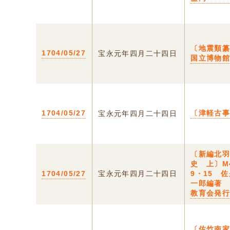
〔地震類
1704/05/27
宝永元年四月二十四日
国立博物
1704/05/27
〔津軽古
宝永元年四月二十四日
〔新編北
史 上〕M
1704/05/27
宝永元年四月二十四日
9・15 
一郎編著
教育会発
〔佐竹南