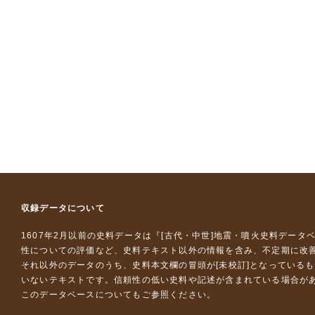
収録データについて
1607年2月以前の史料データは『
[古代・中世]地震・噴火史料データ
性についての評価など、史料テキスト以外の情報を含み、不定期に改
それ以外のデータのうち、史料本文欄の冒頭が[未校訂]となっている
いないテキストです。信頼性の低い史料や記述が含まれている場合が
このデータベースについて
もご参照ください。