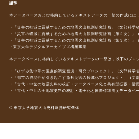
謝辞
本データベースおよび格納しているテキストデータの一部の作成には
「災害の軽減に貢献するための地震火山観測研究計画」（文部科学
「災害の軽減に貢献するための地震火山観測研究計画（第２次）」
「災害の軽減に貢献するための地震火山観測研究計画（第３次）」
東京大学デジタルアーカイブズ構築事業
本データベースに格納しているテキストデータの一部は，以下のプロ
「ひずみ集中帯の重点的調査観測・研究プロジェクト」（文部科学省
「都市の脆弱性が引き起こす激甚災害の軽減化プロジェクト」（文部
「古代・中世の地震史料の校訂・データベース化と共有型拡張・活用シス
「古代・中世の全地震史料の校訂・電子化と国際標準震度データベース構
© 東京大学地震火山史料連携研究機構