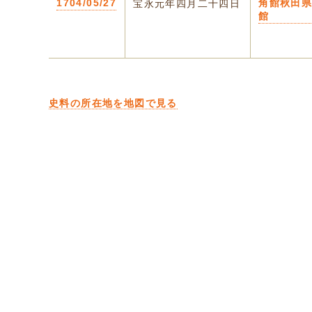
1704/05/27
角館秋田
宝永元年四月二十四日
館
史料の所在地を地図で見る