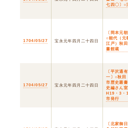
七四〇〕○
〔岡本元
○能代（元
1704/05/27
宝永元年四月二十四日
江戸）秋
書館蔵
〔平沢通
一〕○秋田
市歴史叢
1704/05/27
宝永元年四月二十四日
史編さん
H19・3・
市発行
〔北家御日