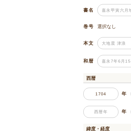
書名
巻号
本文
和暦
西暦
年
年
緯度・経度