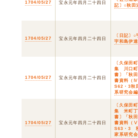
1704/05/27
宝永元年四月二十四日
記〕○秋田
〔日記〕○
1704/05/27
宝永元年四月二十四日
宇和島伊
〔久保田
集 川口
書〕「秋
1704/05/27
宝永元年四月二十四日
書資料（
S62・3
系研究会
〔久保田
集 米町
書〕「秋
1704/05/27
宝永元年四月二十四日
書資料（
S63・3
家系研究