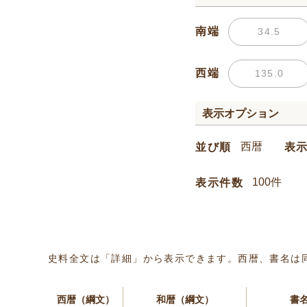
南端
西端
表示オプション
並び順
表
表示件数
史料全文は「詳細」から表示できます。西暦、書名は
西暦（綱文）
和暦（綱文）
書