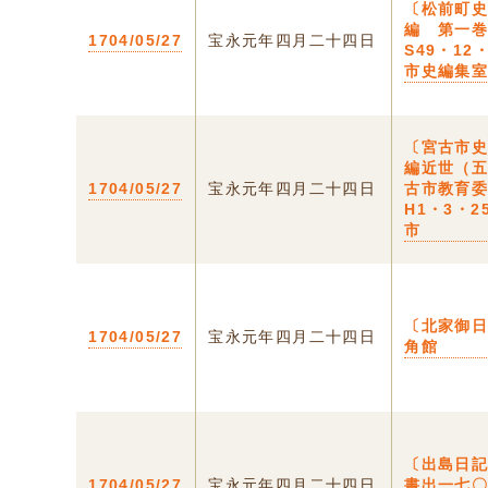
〔松前町
編 第一
1704/05/27
宝永元年四月二十四日
S49・12
市史編集
〔宮古市
編近世（
1704/05/27
宝永元年四月二十四日
古市教育
H1・3・2
市
〔北家御日
1704/05/27
宝永元年四月二十四日
角館
〔出島日
1704/05/27
宝永元年四月二十四日
書出一七