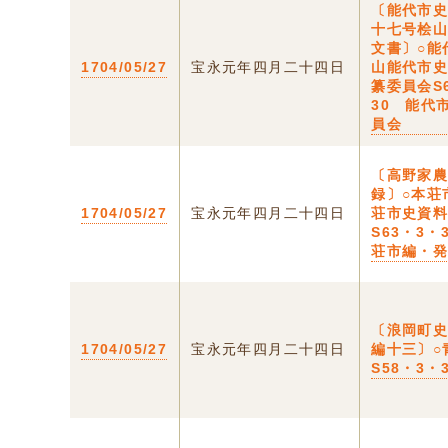
〔能代市
十七号桧
文書〕○能
1704/05/27
宝永元年四月二十四日
山能代市
纂委員会S
30 能代
員会
〔高野家
録〕○本荘
1704/05/27
宝永元年四月二十四日
荘市史資
S63・3・
荘市編・
〔浪岡町
1704/05/27
宝永元年四月二十四日
編十三〕○
S58・3・