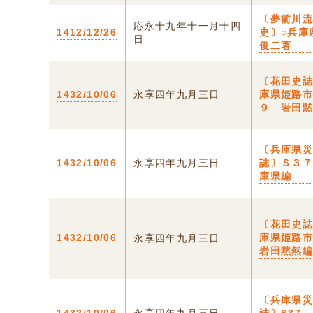
〔夢前川
応永十九年十一月十四
1412/12/26
史〕○兵庫
日
俊二著
〔花田史誌
1432/10/06
永享四年九月三日
庫県姫路
９ 岩田
〔兵庫県
1432/10/06
永享四年九月三日
誌〕Ｓ３
庫県編
〔花田史誌
1432/10/06
庫県姫路市
永享四年九月三日
岩田黙然
〔兵庫県