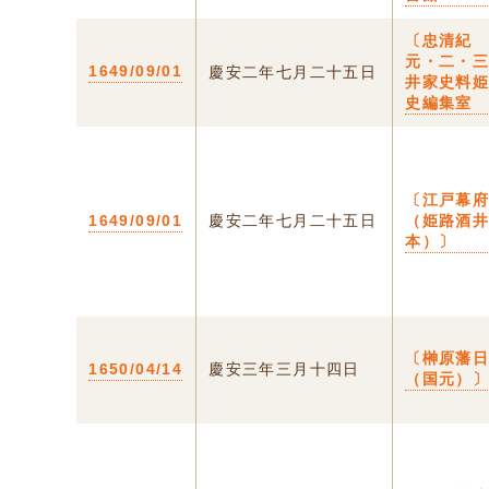
〔忠清紀
元・二・
1649/09/01
慶安二年七月二十五日
井家史料
史編集室
〔江戸幕
1649/09/01
慶安二年七月二十五日
（姫路酒
本）〕
〔榊原藩
1650/04/14
慶安三年三月十四日
（国元）〕