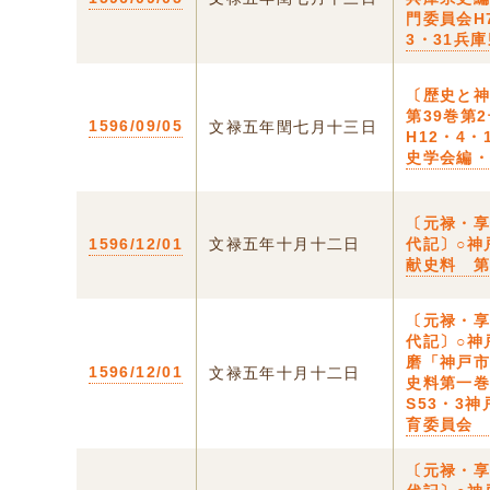
門委員会H
3・31兵
〔歴史と
第39巻第
1596/09/05
文禄五年閏七月十三日
H12・4・
史学会編
〔元禄・
1596/12/01
文禄五年十月十二日
代記〕○神
献史料 
〔元禄・
代記〕○神
磨「神戸
1596/12/01
文禄五年十月十二日
史料第一
S53・3
育委員会
〔元禄・