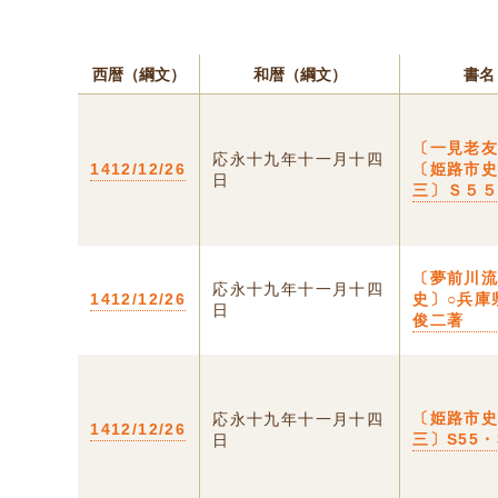
西暦（綱文）
和暦（綱文）
書名
〔一見老友
応永十九年十一月十四
1412/12/26
〔姫路市
日
三〕Ｓ５
〔夢前川
応永十九年十一月十四
1412/12/26
史〕○兵庫
日
俊二著
〔姫路市
応永十九年十一月十四
1412/12/26
三〕S55・
日