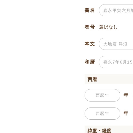
書名
巻号
本文
和暦
西暦
年
年
緯度・経度