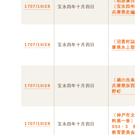
〔柏原藩
1707/10/28
（宝永四
宝永四年十月四日
兵庫県史
〔沼貫村誌
1707/10/28
宝永四年十月四日
庫県氷上
〔歳の当条
1707/10/28
宝永四年十月四日
兵庫県加
野町
〔神戸市
料第一巻
1707/10/28
宝永四年十月四日
S53・3
教育委員