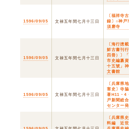
〔福祥寺
1596/09/05
録〕○神戸
文禄五年閏七月十三日
須磨寺
〔海行摠
鮮古書刊
四冊）〕
1596/09/05
文禄五年閏七月十三日
市史編纂
十五號」
文書館
〔兵庫県
害史〕寺
1596/09/05
文禄五年閏七月十三日
著H11・4
戸新聞総
センター
〔兵庫県
料編 近
1596/09/05
文禄五年閏七月十三日
兵庫県史