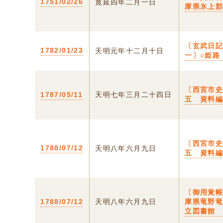
1751/02/26
寛延四年二月一日
庫県氷上
〔玄武日
1782/01/23
天明元年十二月十日
一〕○姫路
〔西宮市
1787/05/11
天明七年三月二十四日
五 資料
〔西宮市
1788/07/12
天明八年六月九日
五 資料
〔御用覚帳
1788/07/12
天明八年六月九日
庫県竜野
立図書館