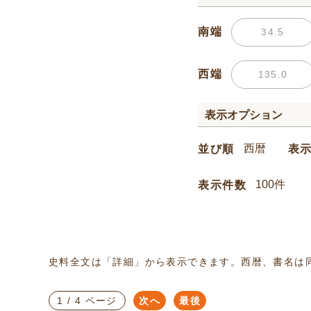
南端
西端
表示オプション
並び順
表
表示件数
史料全文は「詳細」から表示できます。西暦、書名は
1 / 4 ページ
次へ
最後