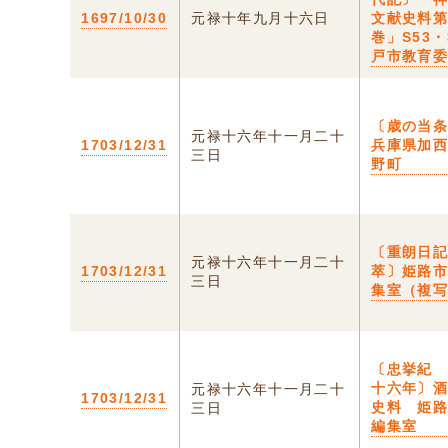
1697/10/30
元禄十年九月十六日
文献史料
巻」S53
戸市教育
〔歳の当条
元禄十六年十一月二十
1703/12/31
兵庫県加
三日
野町
〔重朗日
元禄十六年十一月二十
1703/12/31
萃〕姫路
三日
集室（複
〔忠挙紀
十六年〕
元禄十六年十一月二十
1703/12/31
史料 姫
三日
編集室