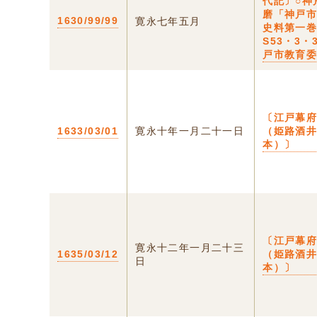
代記〕○神
磨「神戸
1630/99/99
寛永七年五月
史料第一
S53・3・
戸市教育
〔江戸幕
1633/03/01
寛永十年一月二十一日
（姫路酒
本）〕
〔江戸幕
寛永十二年一月二十三
1635/03/12
（姫路酒
日
本）〕