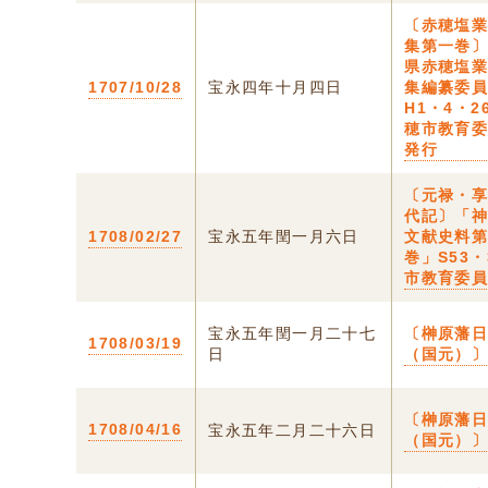
〔赤穂塩
集第一巻〕
県赤穂塩
1707/10/28
宝永四年十月四日
集編纂委
H1・4・2
穂市教育
発行
〔元禄・
代記〕「
1708/02/27
宝永五年閏一月六日
文献史料
巻」S53
市教育委
宝永五年閏一月二十七
〔榊原藩
1708/03/19
日
（国元）〕
〔榊原藩
1708/04/16
宝永五年二月二十六日
（国元）〕