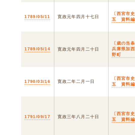
〔西宮市
1789/05/11
寛政元年四月十七日
五 資料
〔歳の当条
1789/05/14
兵庫県加
寛政元年四月二十日
野町
〔西宮市
1790/03/16
寛政二年二月一日
五 資料
〔西宮市
1791/09/17
寛政三年八月二十日
五 資料