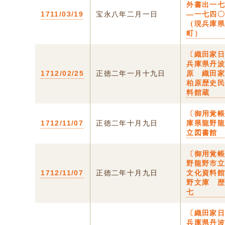
外書出一
1711/03/19
宝永八年二月一日
―一七四〇
（現兵庫
町）
〔織田家日
兵庫県丹
1712/02/25
正徳二年一月十九日
原 織田
柏原歴史
料館蔵
〔御用覚帳
1712/11/07
正徳二年十月九日
庫県龍野
立図書館
〔御用覚帳
野龍野市
1712/11/07
正徳二年十月九日
文化資料
野文庫 
七
〔織田家日
兵庫県丹