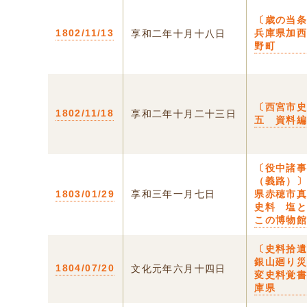
〔歳の当条
1802/11/13
兵庫県加
享和二年十月十八日
野町
〔西宮市
1802/11/18
享和二年十月二十三日
五 資料
〔役中諸
（義路）〕
1803/01/29
享和三年一月七日
県赤穂市
史料 塩
この博物
〔史料拾
銀山廻り
1804/07/20
文化元年六月十四日
変史料覚書
庫県