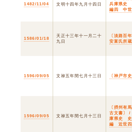
1482/11/04
兵庫県史
文明十四年九月十四日
編四 中
天正十三年十一月二十
〔淡路百
1586/01/18
九日
安富氏所
1596/09/05
文禄五年閏七月十三日
〔神戸市
〔摂州有
古文書〕 /
1596/09/05
文禄五年閏七月十三日
庫県史 
編 近世