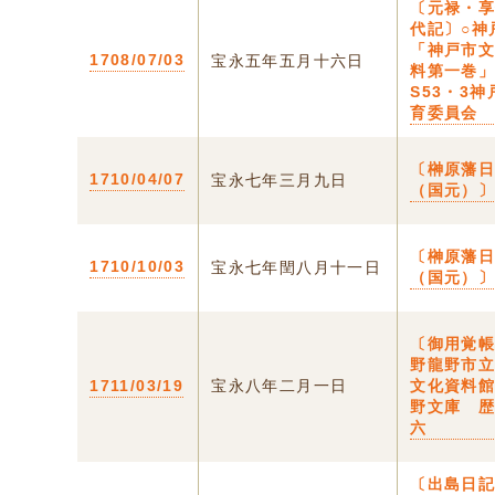
〔元禄・
代記〕○神
「神戸市
1708/07/03
宝永五年五月十六日
料第一巻
S53・3
育委員会
〔榊原藩
1710/04/07
宝永七年三月九日
（国元）〕
〔榊原藩
1710/10/03
宝永七年閏八月十一日
（国元）〕
〔御用覚帳
野龍野市
1711/03/19
宝永八年二月一日
文化資料
野文庫 
六
〔出島日