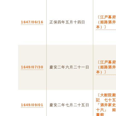
〔江戸幕
1647/06/16
正保四年五月十四日
（姫路酒
本）〕
〔江戸幕
1649/07/30
慶安二年六月二十一日
（姫路酒
本）〕
〔大猷院
記 七十
1649/09/01
慶安二年七月二十五日
「酒井家
十六」 
書館