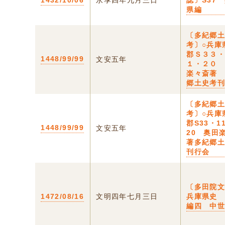
1432/10/06
永享四年九月三日
誌〕S37
県編
〔多紀郷
考〕○兵庫
郡Ｓ３３
1448/99/99
文安五年
１・２０
楽々斎著
郷土史考
〔多紀郷
考〕○兵庫
郡S33・1
1448/99/99
文安五年
20 奥田
著多紀郷
刊行会
〔多田院文
1472/08/16
文明四年七月三日
兵庫県史
編四 中