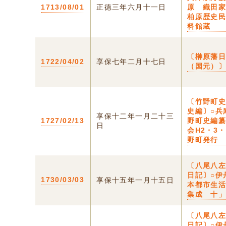
1713/08/01
正徳三年六月十一日
原 織田
柏原歴史
料館蔵
〔榊原藩
1722/04/02
享保七年二月十七日
（国元）〕
〔竹野町
史編〕○兵
享保十二年一月二十三
1727/02/13
野町史編
日
会H2・3
野町発行
〔八尾八
日記〕○伊
1730/03/03
享保十五年一月十五日
本都市生
集成 十
〔八尾八
日記〕○伊