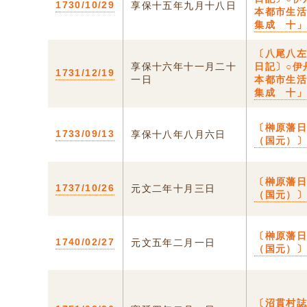
1730/10/29
享保十五年九月十八日
本都市生
集成 十
〔八尾八
享保十六年十一月二十
日記〕○伊
1731/12/19
一日
本都市生
集成 十
〔榊原藩
1733/09/13
享保十八年八月六日
（国元）〕
〔榊原藩
1737/10/26
元文二年十月三日
（国元）〕
〔榊原藩
1740/02/27
元文五年二月一日
（国元）〕
〔沼貫村誌