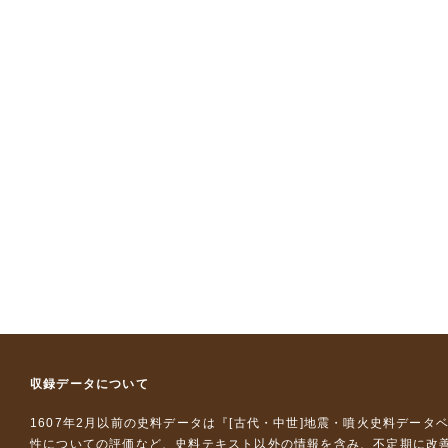
収録データについて
1607年2月以前の史料データは『
[古代・中世]地震・噴火史料データ
性についての評価など、史料テキスト以外の情報を含み、不定期に改