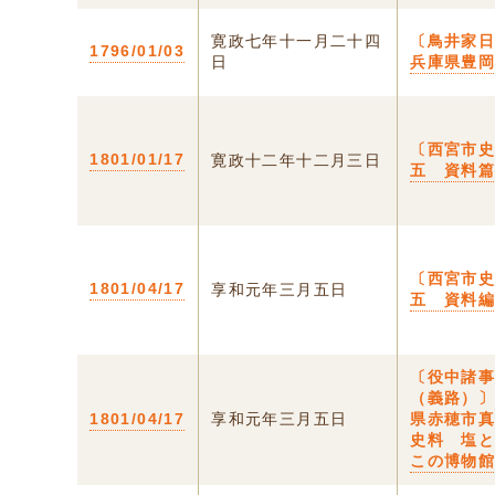
寛政七年十一月二十四
〔鳥井家日
1796/01/03
日
兵庫県豊
〔西宮市
1801/01/17
寛政十二年十二月三日
五 資料
〔西宮市
1801/04/17
享和元年三月五日
五 資料
〔役中諸
（義路）〕
1801/04/17
享和元年三月五日
県赤穂市
史料 塩
この博物