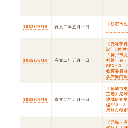
〔明石市
1662/06/16
寛文二年五月一日
上〕
〔元禄享
記〕○神戸
「神戸市
1662/06/16
寛文二年五月一日
料第一巻
S53・3
教育委員
彦左衛門
〔尼崎市
三巻〕尼
1662/06/16
寛文二年五月一日
地域研究
編S63・
尼崎市役
〔元禄・
代記〕「