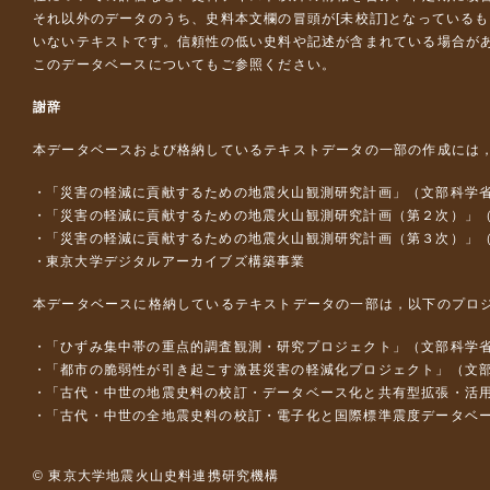
それ以外のデータのうち、史料本文欄の冒頭が[未校訂]となっている
いないテキストです。信頼性の低い史料や記述が含まれている場合が
このデータベースについて
もご参照ください。
謝辞
本データベースおよび格納しているテキストデータの一部の作成には
「災害の軽減に貢献するための地震火山観測研究計画」（文部科学
「災害の軽減に貢献するための地震火山観測研究計画（第２次）」
「災害の軽減に貢献するための地震火山観測研究計画（第３次）」
東京大学デジタルアーカイブズ構築事業
本データベースに格納しているテキストデータの一部は，以下のプロ
「ひずみ集中帯の重点的調査観測・研究プロジェクト」（文部科学省
「都市の脆弱性が引き起こす激甚災害の軽減化プロジェクト」（文部
「古代・中世の地震史料の校訂・データベース化と共有型拡張・活用シス
「古代・中世の全地震史料の校訂・電子化と国際標準震度データベース構
© 東京大学地震火山史料連携研究機構