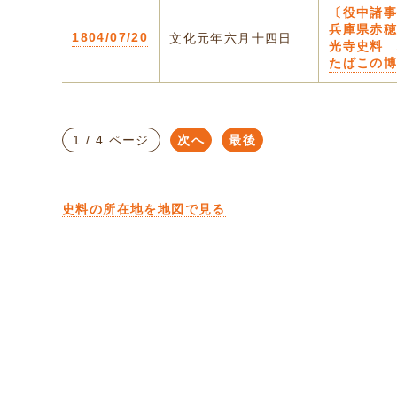
〔役中諸事
兵庫県赤
1804/07/20
文化元年六月十四日
光寺史料
たばこの
1 / 4 ページ
次へ
最後
史料の所在地を地図で見る