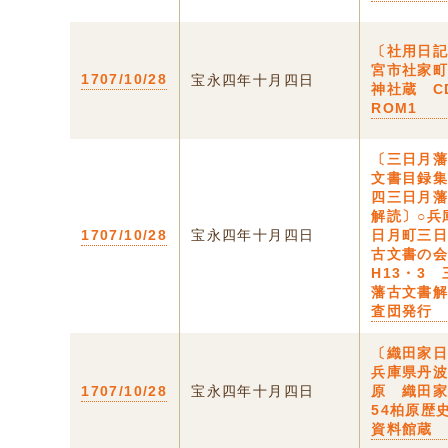
〔社用日記
宮市社家
1707/10/28
宝永四年十月四日
神社蔵 C
ROM1
〔三日月
文書目録
四三日月
解読〕○兵
1707/10/28
宝永四年十月四日
日月町三
古文書の
H13・3
藩古文書
査団発行
〔織田家日
兵庫県丹
1707/10/28
宝永四年十月四日
原 織田
54柏原歴
資料館蔵