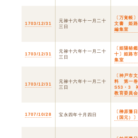
〔万覚帳
元禄十六年十一月二十
1703/12/31
文書 姫
三日
編集室
〔姫陽秘
元禄十六年十一月二十
1703/12/31
十〕姫路
三日
集室
〔神戸市
元禄十六年十一月二十
料 第一
1703/12/31
三日
S53・3
教育委員
〔榊原藩
1707/10/28
宝永四年十月四日
（国元）〕