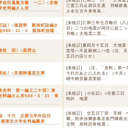
[未校訂]仁和三 八 一壬寅
亨吉氏蒐集文書 一二〕○京都
三度三日止四日五度 羽蟻群集
学史料編さん所
人令云古今来有為...
[未校訂]仁和三年七月晦日（
町誌〕○滋賀県 新旭町誌編さ
日）二つの地震が同日に起こっ
会S60・11・3 新旭町役場
月晦ノ大地震ニ震...
[未校訂]夏四月十五日 大地
春秋 四〕○高野山
堂塔ハ不及顚倒ニハ也（注、天
五日の誤りか）
[未校訂] （注、「史料」第
世紀〕○京都静嘉堂文庫
十行のあとに入れる）（十月）
晴中納言藤原実頼...
本史料 第一編之二十四〕東
[未校訂]（小右記）○京都三日
史料編さん所S63・3・31 東
時許 地震
[未校訂] 廿五日丁卯 天晴
録 十六 正暦元年外記日
卿、同伊渉卿参着左衛門陣座次
京都東京大学史料編纂所
之間 辰時許有地震...