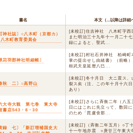
書名
本文（...以降は詳細
[未校訂]住吉神社 八木町字
町神社誌〕○八木町（京都カ）
また明治三十九年十一月二十七
・4八木町教育委員会
録によると、聖武...
[未校訂]村社石井神社 柏崎
県苅羽郡神社明細帳〕
掌の提出せし由緒書）（前略）
桓武天皇延暦八巳...
[未校訂]冬十月日 大ニ震ス
春秋 二〕○高野山
裂ス矣（注、この年十月十六日
あり）
[未校訂]さらに斉衡二年（八
六大寺大観 第七巻 東大寺
日にはこれに先立って、数回に
書店S43・8・30
のため「毘盧舍那...
[未校訂]（斉衡二年五月）○丁
実録 七〕「新訂増補国史大
十一午地亦震 ○庚廿三午東大