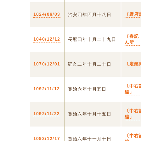
1024/06/03
〔野府
治安四年四月十八日
〔春記
1040/12/12
長暦四年十月二十九日
ん所
1070/12/01
〔定業
延久二年十月二十日
〔中右
1092/11/12
寛治六年十月五日
編」
〔中右
1092/11/22
寛治六年十月十五日
編」
〔中右
1092/12/17
寛治六年十一月十日