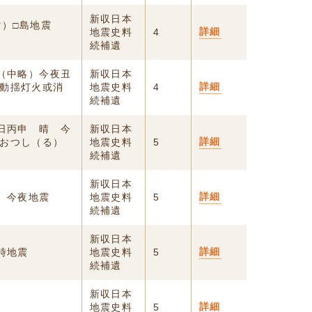
新収日本
マ）□島地震
詳細
地震史料
4
続補遺
 （中略）今夜丑
新収日本
詳細
動揺灯火或消
地震史料
4
続補遺
八日丙申 晴 今
新収日本
詳細
おつし（る）
地震史料
5
続補遺
新収日本
詳細
）今夜地震
地震史料
5
続補遺
新収日本
詳細
時地震
地震史料
5
続補遺
新収日本
詳細
地震史料
5