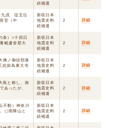
続補遺
十九戌 従五位
新収日本
詳細
長官（中
地震史料
2
続補遺
の条）○十四日
新収日本
詳細
養毗盧舍那大
地震史料
2
続補遺
寺大佛ノ御頭頽落
新収日本
詳細
王此節為東大寺
地震史料
2
続補遺
は大島と称し、南
新収日本
であったが、
地震史料
2
詳細
続補遺
大山不動）神奈川
新収日本
詳細
。㊁雨降山と
地震史料
2
続補遺