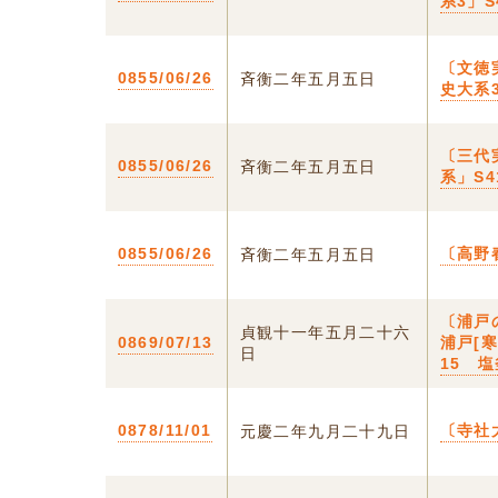
系3」S
〔文徳
0855/06/26
斉衡二年五月五日
史大系
〔三代
0855/06/26
斉衡二年五月五日
系」S
0855/06/26
〔高野
斉衡二年五月五日
〔浦戸
貞観十一年五月二十六
0869/07/13
浦戸[寒
日
15 
0878/11/01
〔寺社
元慶二年九月二十九日