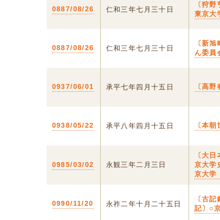
〔狩野
0887/08/26
仁和三年七月三十日
東京大
〔新旭
0887/08/26
仁和三年七月三十日
ん委員
0937/06/01
〔高野
承平七年四月十五日
0938/05/22
〔本朝
承平八年四月十五日
〔大日
0985/03/02
永観三年二月三日
京大学
京大学
〔古記
0990/11/20
永祚二年十月二十五日
記〕○