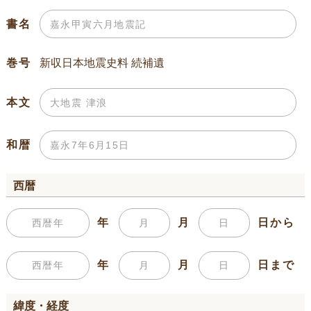
書名
巻号
本文
和暦
西暦
年
月
日から
年
月
日まで
緯度・経度