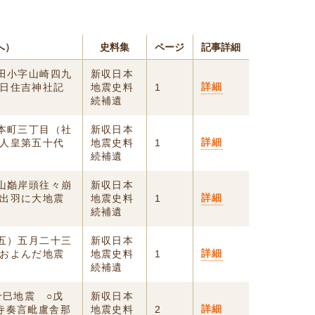
へ）
史料集
ページ
記事詳細
西田小字山崎四九
新収日本
詳細
日住吉神社記
地震史料
1
続補遺
町本町三丁目（社
新収日本
詳細
人皇第五十代
地震史料
1
続補遺
、山巓岸頭往々崩
新収日本
詳細
出羽に大地震
地震史料
1
続補遺
五五）五月二十三
新収日本
詳細
およんだ地震
地震史料
1
続補遺
十巳地震 ○戊
新収日本
詳細
寺奏言毗盧舎那
地震史料
2