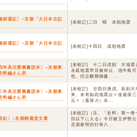
條師通記〕○京都「大日本古記
[未校訂]二日 晴 未剋地震
條師通記〕○京都「大日本古記
[未校訂]十四日 戌剋地震
[未校訂] 十二日戌刻 大地
四年具注暦裏書読本〕○京都東
永延地震早旦被仰云、池中島可
史料編さん所
也、仍立幄懸御簾、...
[未校訂] 廿四日庚戌、辰刻
三年具注暦裏書読本〕○京都東
来、未有如此地震云々改嘉保三
史料編さん所
云々（嘉保カ）永...
[未校訂]（注、「史料」第一
世紀〕○京都静嘉堂文庫
目以下に入る）今日被立伊勢公
言源俊明仍行幸八...