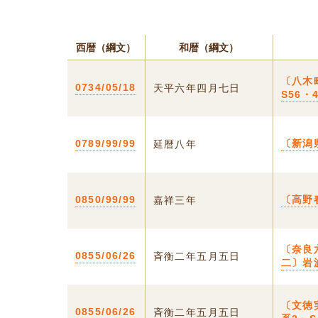
西暦（綱文）
和暦（綱文）
〔八木
0734/05/18
天平六年四月七日
S56
0789/99/99
〔新潟
延暦八年
0850/99/99
〔高野
嘉祥三年
〔奈良
0855/06/26
斉衡二年五月五日
二〕岩波
〔文徳
0855/06/26
斉衡二年五月五日