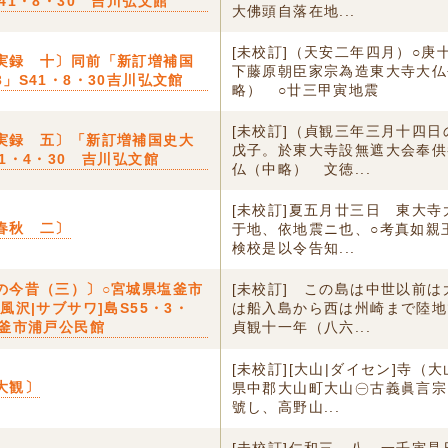
41・8・30 吉川弘文館
大佛頭自落在地...
[未校訂]（天安二年四月）○庚
実録 十〕同前「新訂増補国
下藤原朝臣家宗為造東大寺大仏
3」S41・8・30吉川弘文館
略） ○廿三甲寅地震
[未校訂]（貞観三年三月十四日
実録 五〕「新訂増補国史大
戊子。於東大寺設無遮大会奉供
41・4・30 吉川弘文館
仏（中略） 文徳...
[未校訂]夏五月廿三日 東大
春秋 二〕
于地、依地震ニ也、○考真如親
検校是以令告知...
の今昔（三）〕○宮城県塩釜市
[未校訂] この島は中世以前
風沢|サブサワ]島S55・3・
は船入島から西は州崎まで陸地
塩釜市浦戸公民館
貞観十一年（八六...
[未校訂][大山|ダイセン]寺（
大観〕
県中郡大山町大山㊀古義眞言宗
號し、高野山...