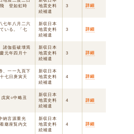
是日地震二度二日
新収日本
詳細
飛 登如虹時
地震史料
3
続補遺
八八七年八月二六
新収日本
詳細
ている。「七
地震史料
3
続補遺
震 諸伽藍破壊焉
新収日本
詳細
慶元年四月十
地震史料
3
続補遺
一巻、一一九頁下
新収日本
詳細
十七日庚寅天
地震史料
4
続補遺
新収日本
 戊寅○中略丑
地震史料
4
詳細
続補遺
 中納言源重光
新収日本
詳細
着廰座覧内文
地震史料
4
続補遺