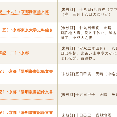
[未校訂] 十八日♠卯時祢（マ
記 十九〕○京都静嘉堂文庫
（注、三月十八日の誤りか）
[未校訂] 廿九日辛亥 天晴
 五〕○京都東京大学史料編さ
時許地大震、良久不休止、屋舎
滅了、予成人之後...
[未校訂]（安永二年四月） 
卿記 二〕○京都
日巳半刻、比ゑい山中堂のかね
よし伝聞、百錬抄...
記〕○京都「陽明叢書記録文書
[未校訂]五日甲寅 天晴（中略
記〕○京都「陽明叢書記録文書
[未校訂]十五日甲子 天晴 辰
記〕○京都「陽明叢書記録文書
[未校訂]十日己丑 戌剋地震