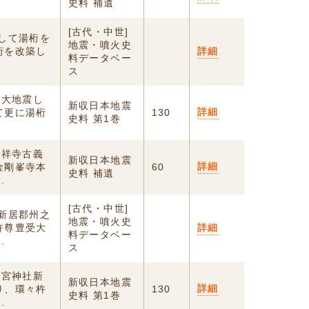
史料 補遺
[古代・中世]
して湯桁を
地震・噴火史
桁を改築し
詳細
料データベー
ス
年大地震し
新収日本地震
詳細
て更に湯桁
130
史料 第1巻
吉祥寺古義
新収日本地震
詳細
金剛峯寺本
60
史料 補遺
.
[古代・中世]
新居郡州之
地震・噴火史
杵尊豊受大
詳細
料データベー
.
ス
神宮神社新
新収日本地震
詳細
り、環々杵
130
史料 第1巻
.