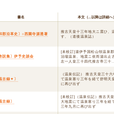
書名
本文（...以降は詳細へ
推古天皇十三年地大ニ震ひ、
和郡沿革史〕○西園寺源透著
す、（道後温泉誌）
[未校訂]湯伊予国松山領温泉
奇説集〕伊予史談会
治場温泉、地震ニ依而湯出止
左一人皇三十四代推古帝三十..
（温泉伝記） 推古天皇三十六
温古録▼〕
て温泉塞り三年を経て舒明天
に再び出ず
[未校訂]（温泉伝記）推古天
温古録〕
大地震にて温泉塞り三年を経
三年九月に再び出ず