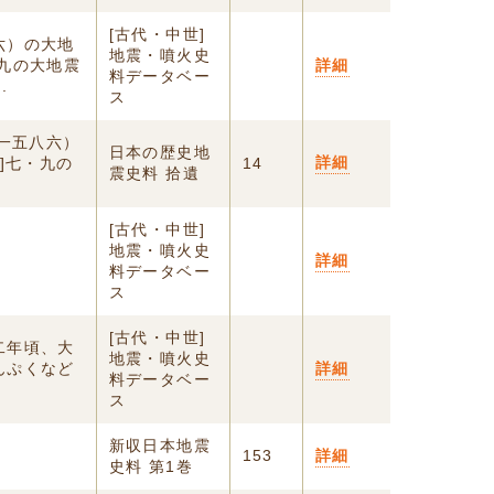
[古代・中世]
六）の大地
地震・噴火史
九の大地震
詳細
料データベー
.
ス
（一五八六）
日本の歴史地
詳細
]七・九の
14
震史料 拾遺
[古代・中世]
地震・噴火史
詳細
料データベー
ス
[古代・中世]
二年頃、大
地震・噴火史
んぷくなど
詳細
料データベー
ス
新収日本地震
153
詳細
史料 第1巻