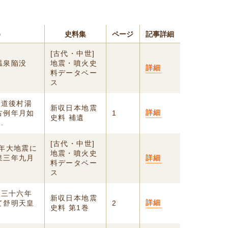
）
史料集
ページ
記事詳細
[古代・中世]
温泉陥没
地震・噴火史
詳細
料データベー
ス
郡道後村湯
新収日本地震
詳細
古例年月如
1
史料 補遺
.
[古代・中世]
年大地震に
地震・噴火史
皇三年九月
詳細
料データベー
ス
皇三十六年
新収日本地震
詳細
て舒明天皇
2
史料 第1巻