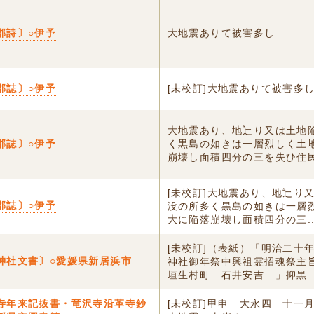
郡詩〕○伊予
大地震ありて被害多し
郡誌〕○伊予
[未校訂]大地震ありて被害多
大地震あり、地辷り又は土地
郡誌〕○伊予
く黒島の如きは一層烈しく土
崩壊し面積四分の三を失ひ住民.
[未校訂]大地震あり、地辷り
郡誌〕○伊予
没の所多く黒島の如きは一層
大に陥落崩壊し面積四分の三..
[未校訂]（表紙）「明治二十
神社文書〕○愛媛県新居浜市
神社御年祭中興祖霊招魂祭主
垣生村町 石井安吉 」抑黒..
寺年来記抜書・竜沢寺沿革寺鈔
[未校訂]甲申 大永四 十一