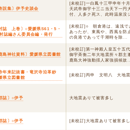
[未校訂]一白鳳十三甲申年十
奇説集〕伊予史談会
天武帝御宇十三ニ当天下一円
付、人多ク死ス、此時温泉没シ.
[未校訂]○ 朝倉港は、遠浅
村誌 上巻〕○愛媛県S61・5・
あったが、東風や、西風を防
倉村誌編さん委員会編・発行
の良港であって干潮時を除...
[未校訂]第一神殿人皇五十五
鹿島神社資料〕愛媛県立図書館
御宇斉衡二年大地震所々郡主
鹿島大神強動揺人家強損候故..
寺年来記抜書・竜沢寺沿革鈔
[未校訂]丙申 文明八 大地
媛県立図書館
郡誌〕○伊予
大地震ありて被害多し
郡誌〕○伊予
[未校訂]大地震ありて被害多