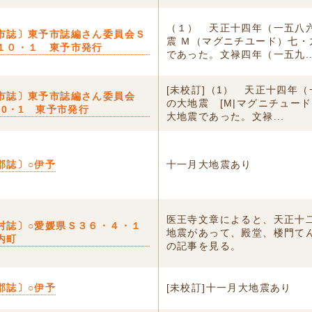
（１） 天正十四年（一五八
市誌〕東予市誌編さん委員会Ｓ
震 Ｍ（マグニチユード）七・
１０・１ 東予市発行
であった。文禄四年（一五九..
[未校訂]（1） 天正十四年
市誌〕東予市誌編さん委員会
の大地震 [M|マグニチュード
10・1 東予市発行
大地震であった。文禄...
郡誌〕○伊予
十一月大地震あり
医王寺文章によると、天正十
村誌〕○愛媛県Ｓ３６・４・１
地震があって、殿堂、楼門て
内町
の記事を見る。
郡誌〕○伊予
[未校訂]十一月大地震あり