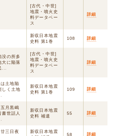
[古代・中世]
地震・噴火史
詳細
料データベー
ス
新収日本地震
し
108
詳細
史料 第1巻
[古代・中世]
陥没の所多
地震・噴火史
地大に陥落
詳細
料データベー
..
ス
又は土地陥
新収日本地震
詳細
烈しく土地
109
史料 第1巻
.
年五月黒嶋
新収日本地震
詳細
旨書世話人
55
史料 補遺
.
月廿三日夜
新収日本地震
詳細
58