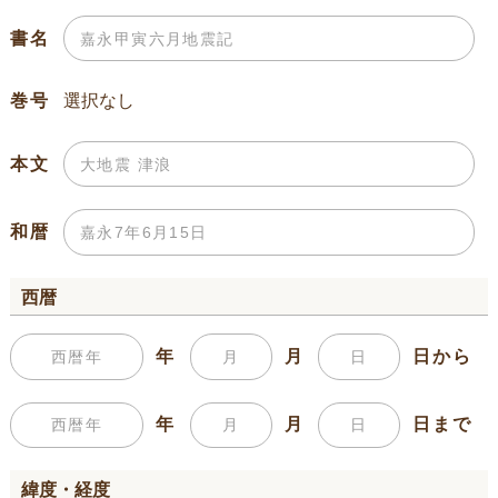
書名
巻号
本文
和暦
西暦
年
月
日から
年
月
日まで
緯度・経度