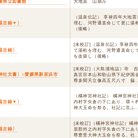
媛県立図書館
大地震 山崩ル
（温泉伝記） 享禄四年大地震
温古録▼〕
埋む、河野通直命じて更に湯
（後略）
[未校訂]（温泉伝記）享禄四
温古録〕
て湯桁を埋む、河野通直命じ
を改築し（後略）
[未校訂]（大島浦地誌）寺 
神社文書〕○愛媛県新居浜市
真言宗本山和歌山県下紀伊国
尊多聞天立像高五尺八寸 脇..
（橘神宮神社記） 橘神宮神社
温古録▼〕
内村字矢倉の下にあり、環々
神大玉命を祭る。社記に言ふ..
[未校訂]（橘神宮神社記）橘
温古録〕
居郡州之内村字矢倉の下にあ
尊豊受大神大玉命を祭る。社..