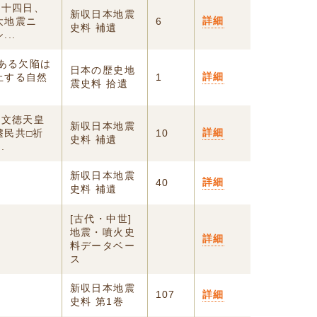
月十四日、
新収日本地震
詳細
大地震ニ
6
史料 補遺
..
である欠陥は
日本の歴史地
詳細
止する自然
1
震史料 拾遺
代文徳天皇
新収日本地震
詳細
邌民共□祈
10
史料 補遺
.
新収日本地震
詳細
震
40
史料 補遺
[古代・中世]
地震・噴火史
詳細
料データベー
ス
新収日本地震
し
107
詳細
史料 第1巻