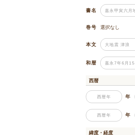
書名
巻号
本文
和暦
西暦
年
年
緯度・経度