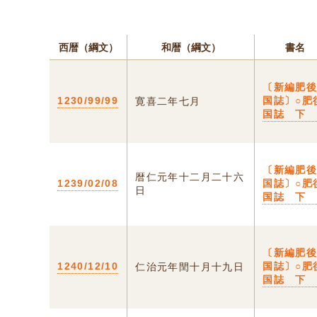
西暦（綱文）
和暦（綱文）
書名
〔新編肥
1230/99/99
国誌〕○肥
寛喜二年七月
国誌 下
〔新編肥
暦仁元年十二月二十六
1239/02/08
国誌〕○肥
日
国誌 下
〔新編肥
1240/12/10
国誌〕○肥
仁治元年閏十月十九日
国誌 下