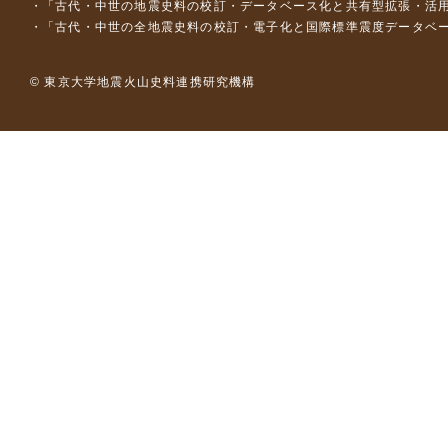
「古代・中世の地震史料の校訂・データベース化と共有型拡張・活用シス
「古代・中世の全地震史料の校訂・電子化と国際標準震度データベース構
© 東京大学地震火山史料連携研究機構