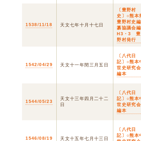
〔豊野村
史〕○熊本
豊野村史
1538/11/18
天文七年十月十七日
纂協議会
H3・3 豊
野村発行
〔八代日
記〕○熊本
1542/04/29
天文十一年閏三月五日
世史研究
編本
〔八代日
天文十三年四月二十二
記〕○熊本
1544/05/23
日
世史研究
編本
〔八代日
記〕○熊本
1546/08/19
天文十五年七月十三日