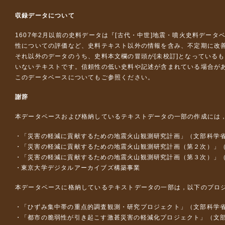
収録データについて
1607年2月以前の史料データは『
[古代・中世]地震・噴火史料データ
性についての評価など、史料テキスト以外の情報を含み、不定期に改
それ以外のデータのうち、史料本文欄の冒頭が[未校訂]となっている
いないテキストです。信頼性の低い史料や記述が含まれている場合が
このデータベースについて
もご参照ください。
謝辞
本データベースおよび格納しているテキストデータの一部の作成には
「災害の軽減に貢献するための地震火山観測研究計画」（文部科学
「災害の軽減に貢献するための地震火山観測研究計画（第２次）」
「災害の軽減に貢献するための地震火山観測研究計画（第３次）」
東京大学デジタルアーカイブズ構築事業
本データベースに格納しているテキストデータの一部は，以下のプロ
「ひずみ集中帯の重点的調査観測・研究プロジェクト」（文部科学省
「都市の脆弱性が引き起こす激甚災害の軽減化プロジェクト」（文部