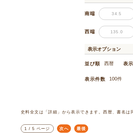
南端
西端
表示オプション
並び順
表
表示件数
史料全文は「詳細」から表示できます。西暦、書名は
1 / 5 ページ
次へ
最後