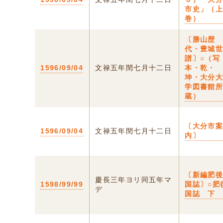
市史」（
巻）
〔勝山歴
代・豊城
譜〕○（写
1596/09/04
文禄五年閏七月十二日
本・乾・
坤・大分
学図書館
蔵）
〔大分市
1596/09/04
文禄五年閏七月十二日
内〕
〔新編肥
慶長三年ヨリ同五年マ
1598/99/99
国誌〕○肥
デ
国誌 下