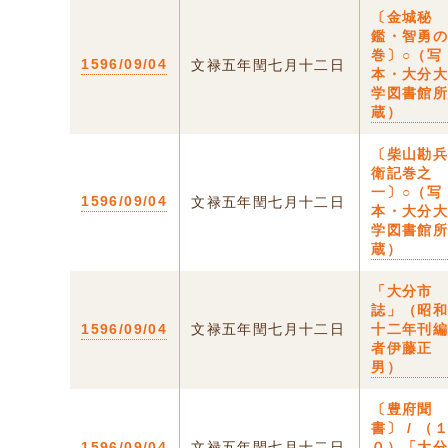
〔金城秘
鑑・智勇
巻〕○（写
1596/09/04
文禄五年閏七月十二日
本・大分
学図書館
蔵）
〔柴山勘
衛記巻之
一〕○（写
1596/09/04
文禄五年閏七月十二日
本・大分
学図書館
蔵）
「大分市
誌」（昭
1596/09/04
文禄五年閏七月十二日
十二年刊
者伊藤正
男）
〔豊府聞
書〕 / （
1596/09/04
文禄五年閏七月十二日
０）「大