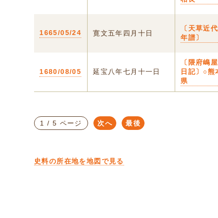
〔天草近
1665/05/24
寛文五年四月十日
年譜〕
〔隈府嶋
1680/08/05
延宝八年七月十一日
日記〕○熊
県
1 / 5 ページ
次へ
最後
史料の所在地を地図で見る