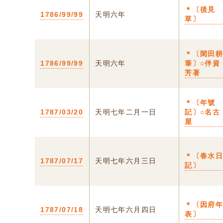
＊〔後見
1786/99/99
天明六年
草〕
＊〔閑田
1786/99/99
天明六年
筆〕○伴資
芳著
＊〔年號
1787/03/20
天明七年二月一日
記〕○名古
屋
＊〔春水
1787/07/17
天明七年六月三日
記〕
＊〔因府
1787/07/18
天明七年六月四日
表〕