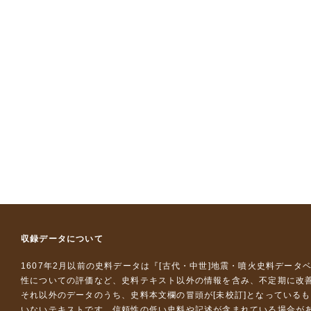
収録データについて
1607年2月以前の史料データは『
[古代・中世]地震・噴火史料データ
性についての評価など、史料テキスト以外の情報を含み、不定期に改
それ以外のデータのうち、史料本文欄の冒頭が[未校訂]となっている
いないテキストです。信頼性の低い史料や記述が含まれている場合が