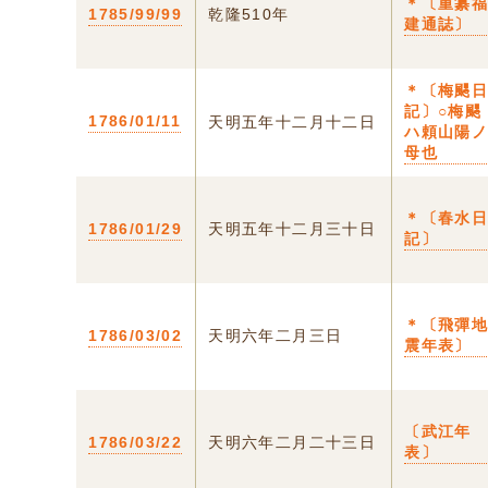
＊〔重纂
1785/99/99
乾隆510年
建通誌〕
＊〔梅颸
記〕○梅颸
1786/01/11
天明五年十二月十二日
ハ頼山陽
母也
＊〔春水
1786/01/29
天明五年十二月三十日
記〕
＊〔飛彈
1786/03/02
天明六年二月三日
震年表〕
〔武江年
1786/03/22
天明六年二月二十三日
表〕