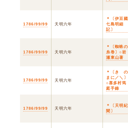
＊〔伊豆
1786/99/99
天明六年
七島明細
記〕
＊〔蜘蛛
1786/99/99
天明六年
糸巻〕○岩
瀬東山著
＊〔きゝ
まに／＼
1786/99/99
天明六年
○喜多村筠
庭手錄
＊〔天明
1786/99/99
天明六年
聞〕