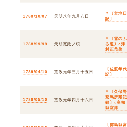
＊〔宮地
1788/10/07
天明八年九月八日
記〕
＊〔雪の
1788/99/99
天明寛政ノ頃
る道〕○津
村正恭著
〔佐渡年
1789/04/10
寛政元年三月十五日
記〕
＊〔久保
繁馬所藏
1789/05/10
寛政元年四月十六日
録〕○高知
縣室津
〔徳島縣