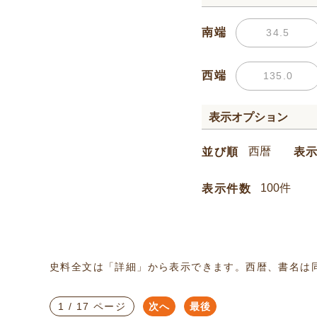
南端
西端
表示オプション
並び順
表
表示件数
史料全文は「詳細」から表示できます。西暦、書名は
1 / 17 ページ
次へ
最後