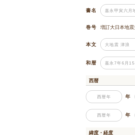
書名
巻号
本文
和暦
西暦
年
年
緯度・経度