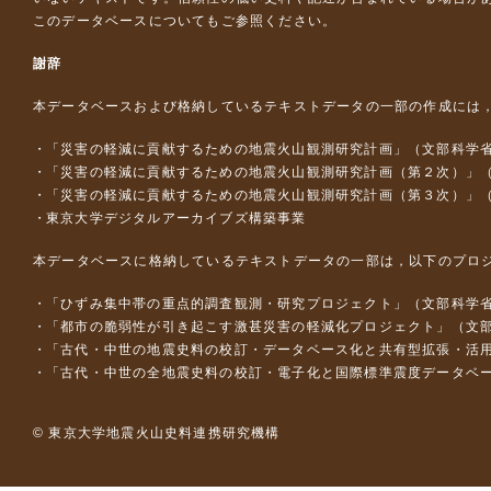
このデータベースについて
もご参照ください。
謝辞
本データベースおよび格納しているテキストデータの一部の作成には
「災害の軽減に貢献するための地震火山観測研究計画」（文部科学
「災害の軽減に貢献するための地震火山観測研究計画（第２次）」
「災害の軽減に貢献するための地震火山観測研究計画（第３次）」
東京大学デジタルアーカイブズ構築事業
本データベースに格納しているテキストデータの一部は，以下のプロ
「ひずみ集中帯の重点的調査観測・研究プロジェクト」（文部科学省
「都市の脆弱性が引き起こす激甚災害の軽減化プロジェクト」（文部
「古代・中世の地震史料の校訂・データベース化と共有型拡張・活用シス
「古代・中世の全地震史料の校訂・電子化と国際標準震度データベース構
© 東京大学地震火山史料連携研究機構