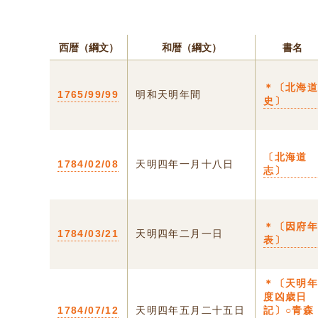
西暦（綱文）
和暦（綱文）
書名
＊〔北海
1765/99/99
明和天明年間
史〕
〔北海道
1784/02/08
天明四年一月十八日
志〕
＊〔因府
1784/03/21
天明四年二月一日
表〕
＊〔天明
度凶歳日
1784/07/12
天明四年五月二十五日
記〕○青森