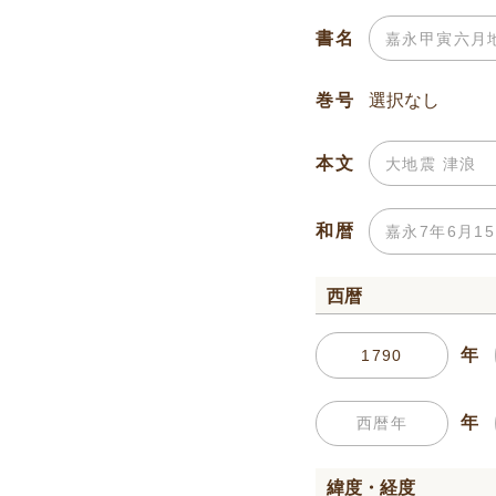
書名
巻号
本文
和暦
西暦
年
年
緯度・経度