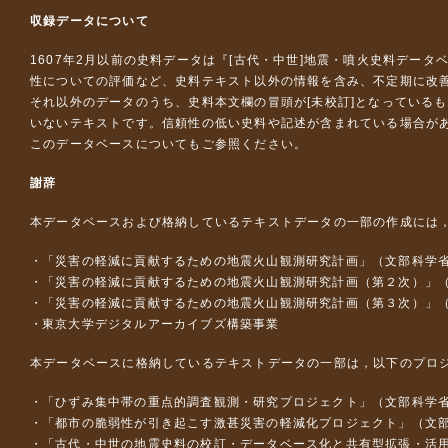
収録データについて
1607年2月以前の史料データは『
[古代・中世]地震・噴火史料データ
性についての評価など、史料テキスト以外の情報を含み、不定期に改
それ以外のデータのうち、史料本文欄の冒頭が[未校訂]となっている
いないテキストです。信頼性の低い史料や記述が含まれている場合が
このデータベースについて
もご参照ください。
謝辞
本データベースおよび格納しているテキストデータの一部の作成には
「災害の軽減に貢献するための地震火山観測研究計画」（文部科学
「災害の軽減に貢献するための地震火山観測研究計画（第２次）」
「災害の軽減に貢献するための地震火山観測研究計画（第３次）」
東京大学デジタルアーカイブズ構築事業
本データベースに格納しているテキストデータの一部は，以下のプロ
「ひずみ集中帯の重点的調査観測・研究プロジェクト」（文部科学省
「都市の脆弱性が引き起こす激甚災害の軽減化プロジェクト」（文部
「古代・中世の地震史料の校訂・データベース化と共有型拡張・活用シス