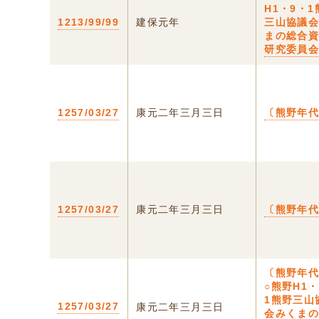
H1・9・1
1213/99/99
建保元年
三山協議
まの総合
研究委員
1257/03/27
康元二年三月三日
〔熊野年
1257/03/27
康元二年三月三日
〔熊野年
〔熊野年
○熊野H1・
1熊野三山
1257/03/27
康元二年三月三日
会みくま