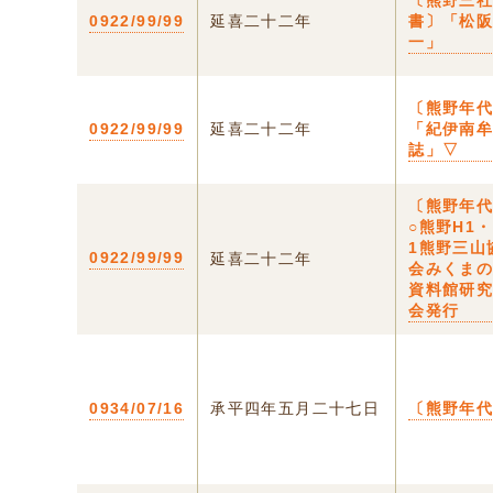
〔熊野三
0922/99/99
延喜二十二年
書〕「松
一」
〔熊野年
0922/99/99
延喜二十二年
「紀伊南
誌」▽
〔熊野年
○熊野H1・
1熊野三山
0922/99/99
延喜二十二年
会みくま
資料館研
会発行
0934/07/16
承平四年五月二十七日
〔熊野年