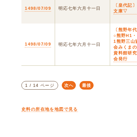
〔皇代記
1498/07/09
明応七年六月十一日
文庫▽
〔熊野年
○熊野H1・
1熊野三山
1498/07/09
明応七年六月十一日
会みくま
資料館研
会発行
1 / 14 ページ
次へ
最後
史料の所在地を地図で見る