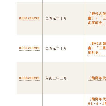
〔野代古
0851/99/99
仁寿元年十月
書〕 / 「
多度町史
〔野代古
0851/99/99
書〕「三
仁寿元年十月
度町史」
0856/99/99
斉衡三年三月、
〔熊野年
〔熊野年
H1・9・1