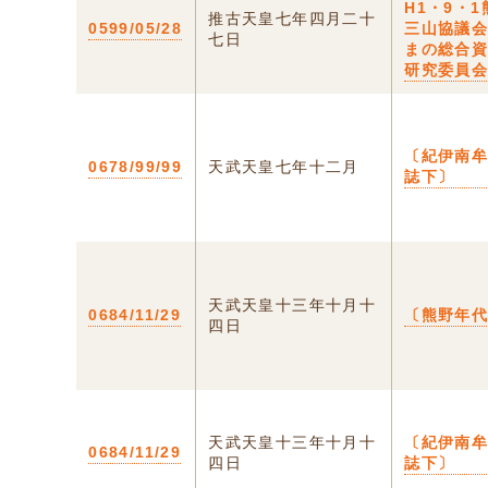
H1・9・1
推古天皇七年四月二十
0599/05/28
三山協議
七日
まの総合
研究委員
〔紀伊南
0678/99/99
天武天皇七年十二月
誌下〕
天武天皇十三年十月十
0684/11/29
〔熊野年
四日
天武天皇十三年十月十
〔紀伊南
0684/11/29
四日
誌下〕