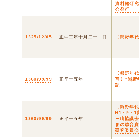
資料館研
会発行
1325/12/05
正中二年十月二十一日
〔熊野年
〔熊野年
1360/99/99
正平十五年
写〕○熊野
記
〔熊野年
H1・9・1
1360/99/99
正平十五年
三山協議
まの総合
研究委員