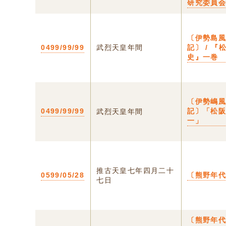
研究委員
〔伊勢島
0499/99/99
武烈天皇年間
記〕 / 『
史』一巻
〔伊勢嶋
0499/99/99
記〕「松
武烈天皇年間
一」
推古天皇七年四月二十
0599/05/28
〔熊野年
七日
〔熊野年