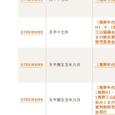
〔熊野年
H1・9・1
0745/99/99
天平十七年
三山協議
まの総合
研究委員
0753/99/99
天平勝宝五年六月
〔熊野年
〔熊野年
○熊野H1・
1熊野三山
0753/99/99
天平勝宝五年六月
会みくま
資料館研
会発行