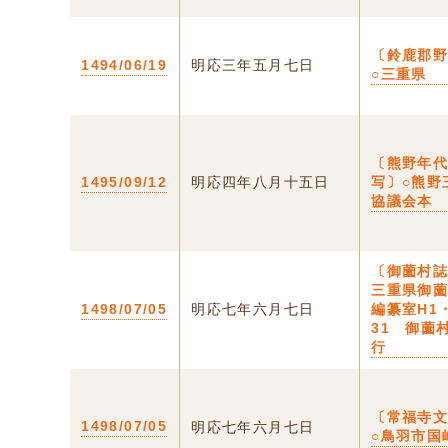
〔鈴鹿郡
1494/06/19
明応三年五月七日
○三重県
〔熊野年
1495/09/12
明応四年八月十五日
写〕○熊野
協議会本
〔御薗村誌
三重県御
1498/07/05
明応七年六月七日
編纂室H1
31 御薗
行
〔常福寺
1498/07/05
明応七年六月七日
○鳥羽市国