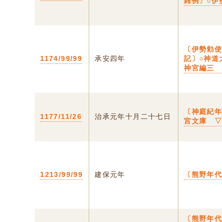
雑例〕○伊
〔伊勢勅
1174/99/99
承安四年
記〕○神道
神宮編三
〔神庭紀
1177/11/26
治承元年十月二十七日
宮文庫 
1213/99/99
建保元年
〔熊野年
〔熊野年