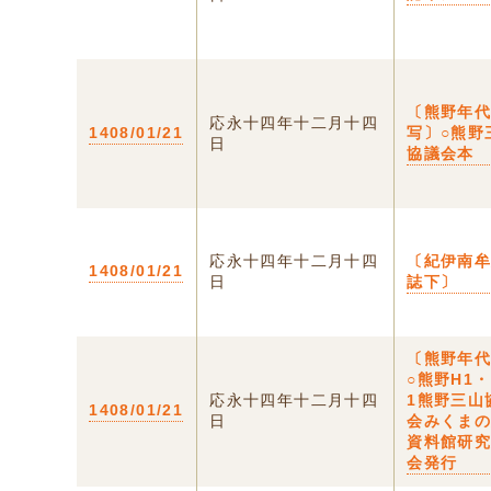
〔熊野年
応永十四年十二月十四
1408/01/21
写〕○熊野
日
協議会本
応永十四年十二月十四
〔紀伊南
1408/01/21
日
誌下〕
〔熊野年
○熊野H1・
応永十四年十二月十四
1熊野三山
1408/01/21
日
会みくま
資料館研
会発行