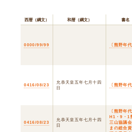
西暦（綱文）
和暦（綱文）
書名
0000/99/99
〔熊野年
允恭天皇五年七月十四
0416/08/23
〔熊野年
日
〔熊野年
H1・9・1
允恭天皇五年七月十四
0416/08/23
三山協議
日
まの総合