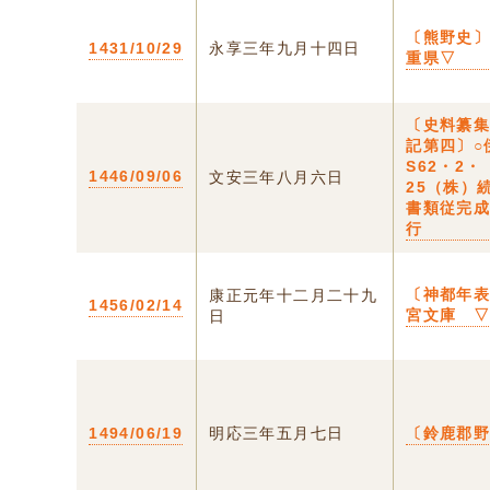
〔熊野史〕
1431/10/29
永享三年九月十四日
重県▽
〔史料纂
記第四〕○
S62・2・
1446/09/06
文安三年八月六日
25（株）
書類従完
行
〔神都年
康正元年十二月二十九
1456/02/14
宮文庫 
日
1494/06/19
明応三年五月七日
〔鈴鹿郡