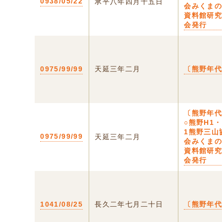
0938/05/22
承平八年四月十五日
会みくま
資料館研
会発行
0975/99/99
天延三年二月
〔熊野年
〔熊野年
○熊野H1・
1熊野三山
0975/99/99
天延三年二月
会みくま
資料館研
会発行
1041/08/25
長久二年七月二十日
〔熊野年