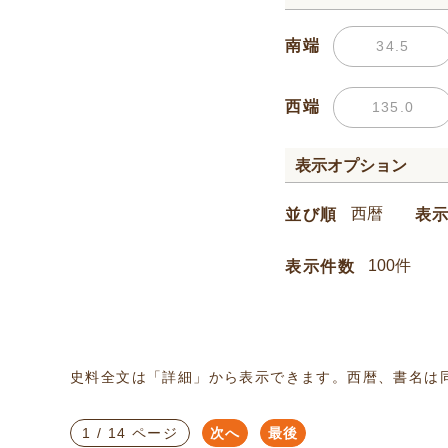
南端
西端
表示オプション
並び順
表
表示件数
史料全文は「詳細」から表示できます。西暦、書名は
1 / 14 ページ
次へ
最後