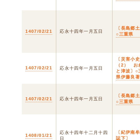
〔長島郷
1407/02/21
応永十四年一月五日
○三重県
〔災害小
（2） お
1407/02/21
応永十四年一月五日
と津波〕○
県伊藤良
〔長島郷
1407/02/21
応永十四年一月五日
○三重県
〔紀伊南
応永十四年十二月十四
1408/01/21
誌下〕
日