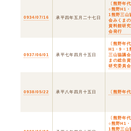
〔熊野年
○熊野H1・
1熊野三山
0934/07/16
承平四年五月二十七日
会みくま
資料館研
会発行
〔熊野年
H1・9・1
0937/06/01
承平七年四月十五日
三山協議
まの総合
研究委員
0938/05/22
承平八年四月十五日
〔熊野年
〔熊野年
○熊野H1・
1熊野三山