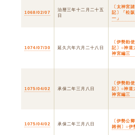
〔太神宮
治暦三年十二月二十五
1068/02/07
記〕「松
日
一」
〔伊勢勅
1074/07/30
延久六年六月二十八日
記〕○神道
神宮編三
〔伊勢勅
1075/04/02
承保二年三月八日
記〕○神道
神宮編三
〔伊勢公
1075/04/02
承保二年三月八日
雑例〕○伊