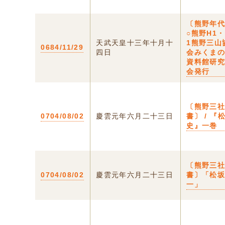
〔熊野年
○熊野H1・
天武天皇十三年十月十
1熊野三山
0684/11/29
四日
会みくま
資料館研
会発行
〔熊野三
0704/08/02
慶雲元年六月二十三日
書〕 / 『
史』一巻
〔熊野三
0704/08/02
慶雲元年六月二十三日
書〕「松
一」