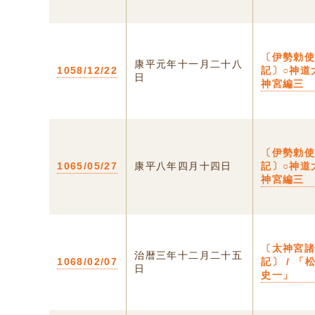
〔伊勢勅
康平元年十一月二十八
1058/12/22
記〕○神道
日
神宮編三
〔伊勢勅
1065/05/27
康平八年四月十四日
記〕○神道
神宮編三
〔太神宮
治暦三年十二月二十五
1068/02/07
記〕 / 「
日
史一」