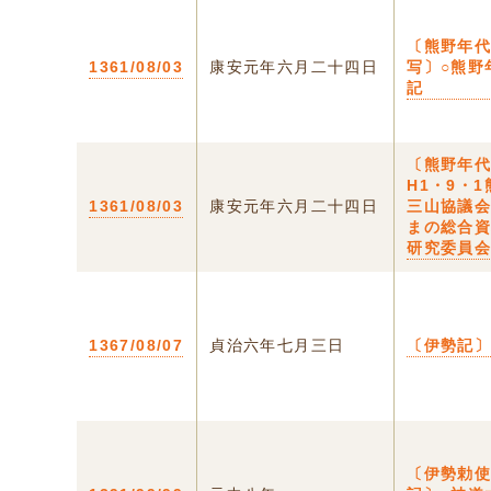
〔熊野年
1361/08/03
康安元年六月二十四日
写〕○熊野
記
〔熊野年
H1・9・1
1361/08/03
康安元年六月二十四日
三山協議
まの総合
研究委員
1367/08/07
貞治六年七月三日
〔伊勢記
〔伊勢勅