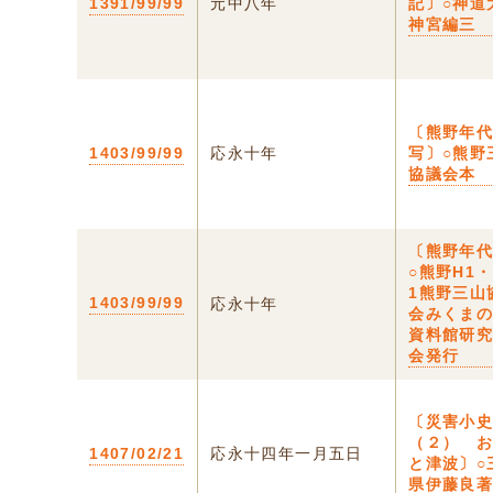
1391/99/99
元中八年
記〕○神道
神宮編三
〔熊野年
1403/99/99
応永十年
写〕○熊野
協議会本
〔熊野年
○熊野H1・
1熊野三山
1403/99/99
応永十年
会みくま
資料館研
会発行
〔災害小
（２） 
1407/02/21
応永十四年一月五日
と津波〕○
県伊藤良