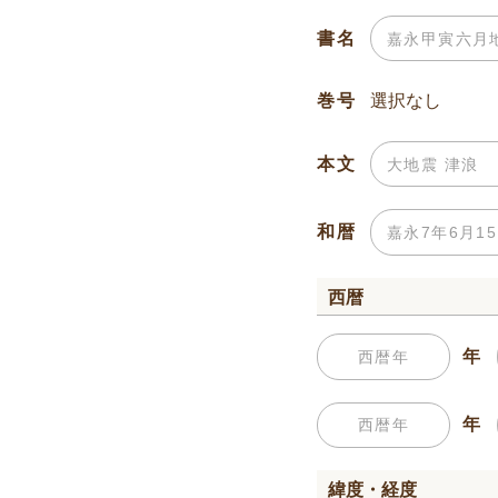
書名
巻号
本文
和暦
西暦
年
年
緯度・経度