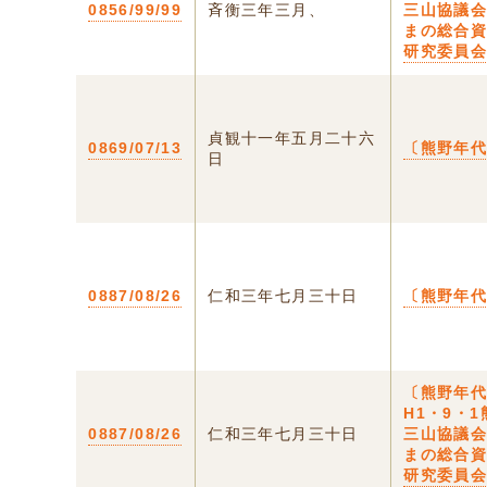
0856/99/99
斉衡三年三月、
三山協議
まの総合
研究委員
貞観十一年五月二十六
0869/07/13
〔熊野年
日
0887/08/26
仁和三年七月三十日
〔熊野年
〔熊野年
H1・9・1
0887/08/26
仁和三年七月三十日
三山協議
まの総合
研究委員